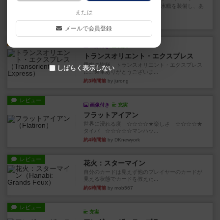
イスラ・ボンバを探しに出航!潜水艦を装備し、あ
または
なたの乗組員を監獄から解...
約2時間前
by jurong
メールで会員登録
ルール/インスト
画像付き
充実
トランスオリエント・エクスプレス
乗客の皆様、トランスオリエント・エクスプレス
しばらく表示しない
にご乗車ありがとうございま...
約3時間前
by jurong
レビュー
画像付き
充実
フラットアイアン
世界に浸れる度 ☆☆☆☆★楽しさ ☆☆☆☆★
タイパ ☆☆☆☆☆マンハッ...
約4時間前
by DKnewyork
レビュー
花火：スターマイン
自分のカードは見えず他のプレイヤーのカードが
見える状態でカードを教えた...
約6時間前
by mob567
レビュー
充実