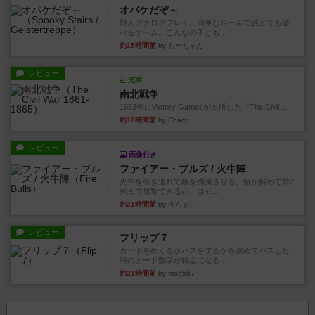
オバケだぞ～
対人アナログプレイ。簡単なルールで誰とでも遊
べるゲーム。こんなの子ども...
約15時間前
by おーちゃん
レビュー
充実
南北戦争
1983年にVictory Gamesが出版した『The Civil ...
約18時間前
by Chaco
レビュー
画像付き
ファイアー・ブルズ / 火牛陣
火牛を引き連れて敵を殲滅させる。縦か斜めで前2
列まで攻撃できるが、自分...
約21時間前
by うらまこ
レビュー
フリップ７
カードをめくるかパスをするかを決めてパスした
時のカード数字が得点になる...
約21時間前
by mob567