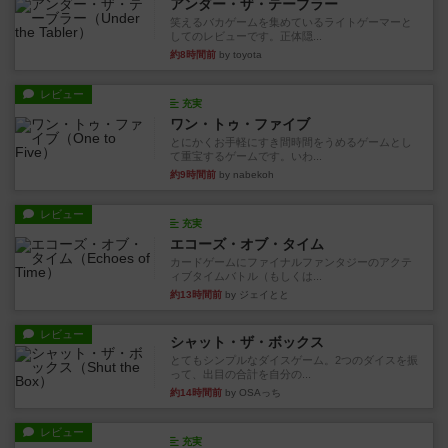
アンダー・ザ・テーブラー
笑えるバカゲームを集めているライトゲーマーと
してのレビューです。正体隠...
約8時間前
by toyota
レビュー
充実
ワン・トゥ・ファイブ
とにかくお手軽にすき間時間をうめるゲームとし
て重宝するゲームです。いわ...
約9時間前
by nabekoh
レビュー
充実
エコーズ・オブ・タイム
カードゲームにファイナルファンタジーのアクテ
ィブタイムバトル（もしくは...
約13時間前
by ジェイとと
レビュー
シャット・ザ・ボックス
とてもシンプルなダイスゲーム。2つのダイスを振
って、出目の合計を自分の...
約14時間前
by OSAっち
レビュー
充実