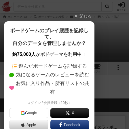
ログイン
閉じる
ボドゲーマTOP
ボードゲームの検索
ノゾクダイス
リプレイ日記
ボードゲームのプレイ履歴を記録し
て、
ノゾクダイス
自分のデータを管理しませんか？
0件のリプレイ日記
約75,000人
がボドゲーマを利用中！
遊んだボードゲームを記録する
5
2
トップ
画像
動画
レビュー
カフェ
気になるゲームのレビューを読む
お気に入り作品・所有リストの共
ノゾクダイスのトップに戻る
有
ログイン / 会員登録（10秒）
会員の新しい投稿
Google
X
ルール/インスト
画像付き
充実
Apple
Facebook
キャプテン・フリップ：イスラ・ボンバ