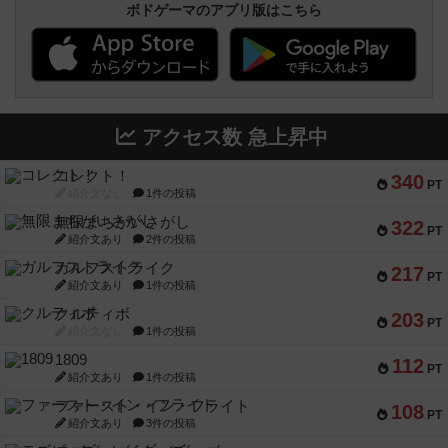
ボドゲーマのアプリ版はこちら
アクセス数 急上昇中
コレクト！
340
PT
紹介文なし
1件の投稿
無限まちがいさがし
322
PT
紹介文あり
2件の投稿
ガルフストライク
217
PT
紹介文あり
1件の投稿
クルティボ
203
PT
紹介文なし
1件の投稿
1809
112
PT
紹介文あり
1件の投稿
ファースト・イン・フライト
108
PT
紹介文あり
3件の投稿