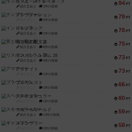
モズビ－ズ・レイダ－ズ
94
PT
紹介文あり
1件の投稿
テンプテーション
79
PT
紹介文なし
2件の投稿
インドネシア
78
PT
紹介文あり
2件の投稿
宵と暁の呪文書
75
PT
紹介文あり
8件の投稿
リスボン・トラム 28
73
PT
紹介文あり
9件の投稿
アマナイト
73
PT
紹介文なし
1件の投稿
ブラヴェスト
66
PT
紹介文なし
1件の投稿
スペクタキュラー
60
PT
紹介文なし
1件の投稿
スモールワールド
59
PT
紹介文あり
13件の投稿
ギャンブラー
58
PT
紹介文なし
2件の投稿