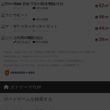
Bitter End ブタペスト救出作戦
52
PT
紹介文なし
1件の投稿
ラピード
46
PT
紹介文なし
1件の投稿
ザ・フラッフィー・ライト
44
PT
紹介文なし
0件の投稿
ふたつの城の物語
39
PT
紹介文あり
6件の投稿
※Apple、Apple のロゴ は、米国および他の国々で登録されたApple Inc.の商標です。
※App Store は、Apple Inc.のサービスマークです。
※Android は、グーグル インコーポレイテッドの商標または登録商標です。
※Google Play とそのロゴは、Google Inc.の商標または登録商標です。
ボドゲーマTOP
ボードゲームを検索する