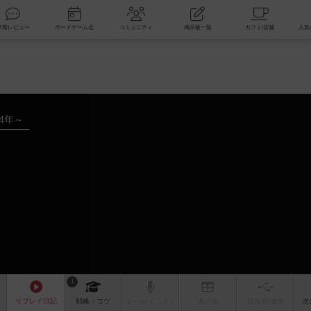
索
新着レビュー
ボードゲーム会
コミュニティ
掲示板一覧
04年～
1
リプレイ
日記
戦略
・コツ
ルール
/インスト
掲示板
拡張/関連
作
次