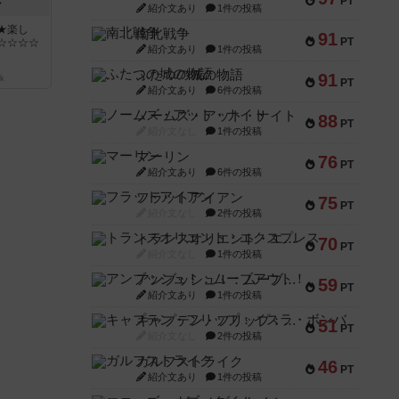
PT
ン
紹介文あり
1件の投稿
★楽し
南北戦争
91
PT
☆☆☆☆
紹介文あり
1件の投稿
ふたつの城の物語
91
k
PT
紹介文あり
6件の投稿
ノームズ・アット・ナイト
88
PT
紹介文なし
1件の投稿
マーリン
76
PT
紹介文あり
6件の投稿
フラットアイアン
75
PT
紹介文なし
2件の投稿
トランスオリエント・エクスプレス
70
PT
紹介文なし
1件の投稿
アンブッシュ！：ムーブアウト！
59
PT
紹介文あり
1件の投稿
キャプテン・フリップ：イスラ・ボンバ
51
PT
紹介文なし
2件の投稿
ガルフストライク
46
PT
紹介文あり
1件の投稿