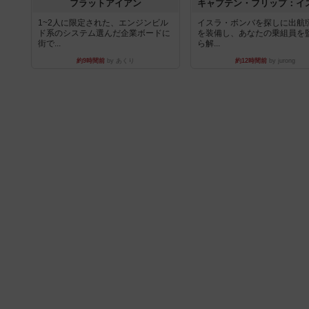
フラットアイアン
1~2人に限定された、エンジンビル
イスラ・ボンバを探しに出航!
ド系のシステム選んだ企業ボードに
を装備し、あなたの乗組員を
街で...
ら解...
約9時間前
by あくり
約12時間前
by jurong