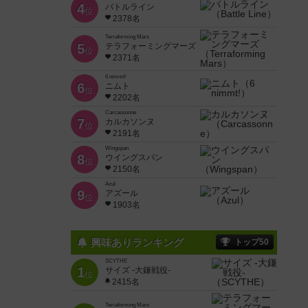
4
バトルライン
位
2378名
Terraforming Mars
5
テラフォーミングマーズ
位
2371名
6 nimmt!
6
ニムト
位
2202名
Carcassonne
7
カルカソンヌ
位
2191名
Wingspan
8
ウイングスパン
位
2150名
Azul
9
アズール
位
1903名
興味ありランキング
トップ50
SCYTHE
1
サイズ -大鎌戦役-
位
2415名
Terraforming Mars