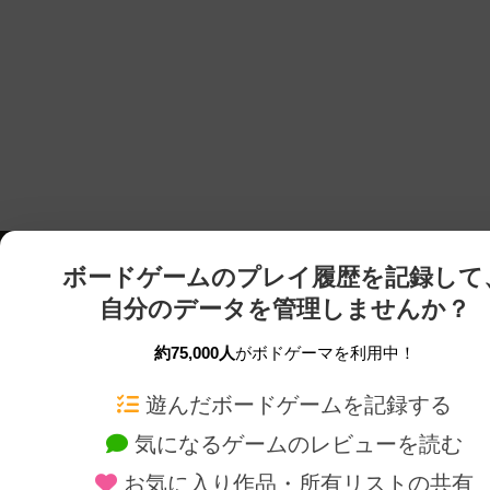
ボードゲームのプレイ履歴を記録して
自分のデータを管理しませんか？
約75,000人
がボドゲーマを利用中！
ボドゲーマTOP
ボードゲーム通販
遊んだボードゲームを記録する
気になるゲームのレビューを読む
ボードゲームを検索する
新作・再入荷情報
お気に入り作品・所有リストの共有
ボードゲームの新着レビュー
定番ボードゲームの通販