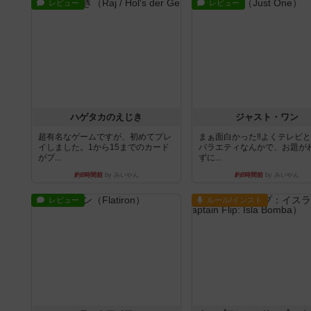
レビュー
レビュー
ハゲタカのえじき
ジャスト・ワン
超有名なゲームですが、初めてプレ
まぁ面白かった‼️よくテレビ
イしました。1から15までのカード
バラエティなんかで、お題が
がプ...
ずに...
約8時間前
by みいやん
約8時間前
by みいやん
レビュー
ルール/インスト