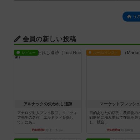
う
会員の新しい投稿
レビュー
ルール/インスト
アルナックの失われし遺跡
マーケットフレッシ
アナログ対人プレイ数回。クニツィ
目的あなたの店先に農産物の
ア先生の名作「エルドラドを探し
戦略的に積み重ねて在庫を最
て」にあ...
し、競合...
約1時間前
by おーちゃん
約6時間前
by jurong