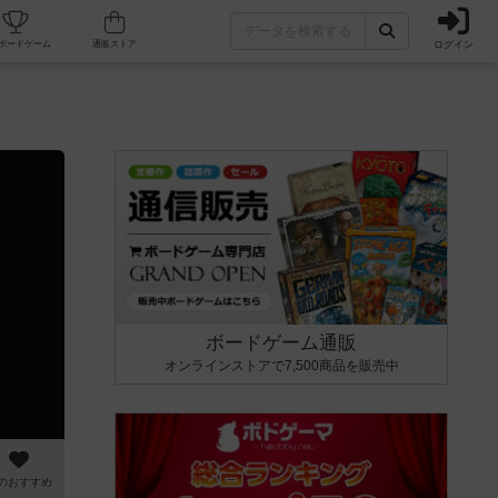
ログイン
カフェ/店舗
人気ボードゲーム
通販ストア
ボードゲーム通販
オンラインストアで7,500商品を販売中
のおすすめ