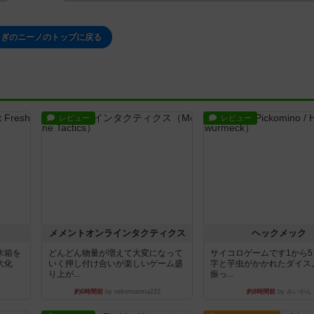
さぎのニーノのトップに戻る
レビュー
レビュー
ュ
メメントオンラインタクティクス
ヘックメック
木箱を
どんどん物量が増えて大変になって
サイコロゲームです1から
大化
いく押し付け合いが楽しいゲーム盛
字と芋虫がかかれたダイス
り上が...
振っ...
約6時間前
by nekomanma222
約8時間前
by みいやん