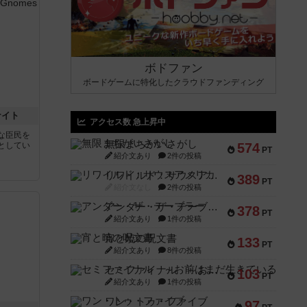
ボドファン
ボードゲームに特化したクラウドファンディング
ナイト
アクセス数 急上昇中
な臣民を
無限まちがいさがし
としてい
574
PT
紹介文あり
2件の投稿
リワイルド：サウスアメリカ
389
PT
紹介文なし
2件の投稿
アンダー・ザ・テーブラー
378
PT
紹介文あり
1件の投稿
宵と暁の呪文書
133
PT
紹介文あり
8件の投稿
セミファイナル ～お前はまだ生きている～
103
PT
紹介文あり
1件の投稿
ワン・トゥ・ファイブ
97