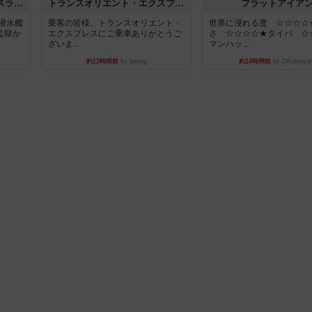
キャプテン・フリップ：イスラ・ボンバ
トランスオリエント・エクスプレス
フラットアイア
潜水艦
乗客の皆様、トランスオリエント・
世界に浸れる度 ☆☆☆☆
監獄か
エクスプレスにご乗車ありがとうご
さ ☆☆☆☆★タイパ ☆
ざいま...
マンハッ...
約13時間前
by jurong
約14時間前
by DKnewyor