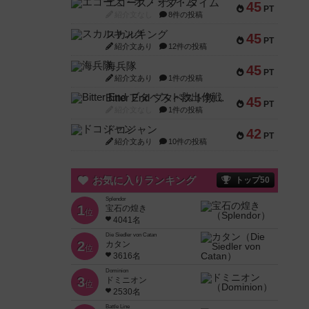
エコーズ・オブ・タイム
45
PT
紹介文なし
8件の投稿
スカルキング
45
PT
紹介文あり
12件の投稿
海兵隊
45
PT
紹介文あり
1件の投稿
Bitter End ブタペスト救出作戦
45
PT
紹介文なし
1件の投稿
ドコジャン
42
PT
紹介文あり
10件の投稿
お気に入りランキング
トップ50
Splendor
1
宝石の煌き
位
4041名
Die Siedler von Catan
2
カタン
位
3616名
Dominion
3
ドミニオン
位
2530名
Battle Line