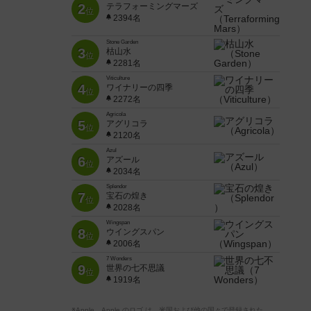
2
テラフォーミングマーズ
位
2394名
Stone Garden
3
枯山水
位
2281名
Viticulture
4
ワイナリーの四季
位
2272名
Agricola
5
アグリコラ
位
2120名
Azul
6
アズール
位
2034名
Splendor
7
宝石の煌き
位
2028名
Wingspan
8
ウイングスパン
位
2006名
7 Wonders
9
世界の七不思議
位
1919名
※Apple、Apple のロゴ は、米国および他の国々で登録された