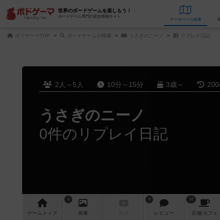
世界のボードゲームを楽しもう！
ボードゲーム専門の総合情報サイト
データベース
検
ボドゲーマTOP
ボードゲームの検索
うさぎのニーノ
リプレイ日記
2人～5人
10分～15分
3歳～
20
うさぎのニーノ
0件のリプレイ日記
4
4
14
ゲーム
トップ
画像
動画
レビュー
店舗/
カフェ