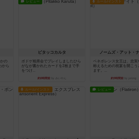
レビュー
ルール/インスト
ピタッコカルタ
ノームズ・アット・
とかの
ボドゲ相席会でプレイしましたひら
ベネボレンス女王は、忠実
わから
がなが書かれたカードを2枚まで手
称えるための祝宴を開こう
をつけ...
ます。...
約8時間前
by みいやん
約9時間前
by jurong
ルール/インスト
レビュー