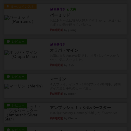
ルール/インスト
画像付き
充実
パーミッド
おばあちゃんは猫が大好きです!しかし、あまりに
も多くの猫を飼っているた...
約1時間前
by jurong
レビュー
画像付き
オラパ・マイン
お気に入りのplayte製です。オラパスペースから
やり、気に入りました...
約1時間前
by くみ
レビュー
マーリン
４人プレイ。インスト1時間プレイ2時間半。結構
ダイス運と手札のカード運...
約2時間前
by oliber
レビュー
アンブッシュ！：シルバースター
1987年にVictory Gamesが出版した『Silver Sta...
約2時間前
by Chaco
レビュー