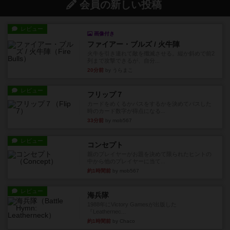
会員の新しい投稿
レビュー
画像付き
ファイアー・ブルズ / 火牛陣
火牛を引き連れて敵を殲滅させる。縦か斜めで前2
列まで攻撃できるが、自分...
20分前
by うらまこ
レビュー
フリップ７
カードをめくるかパスをするかを決めてパスした
時のカード数字が得点になる...
33分前
by mob567
レビュー
コンセプト
親のプレイヤーがお題を決めて限られたヒントの
中から他のプレイヤーに当て...
約1時間前
by mob567
レビュー
海兵隊
1988年にVictory Gamesが出版した
『Leathernec...
約1時間前
by Chaco