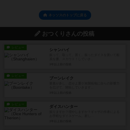
ネッソスのトップに戻る
おつくりさんの投稿
レビュー
シャンハイ
振って、取って、置く。振ったダイスを置いて船
員を攫、スカウト！していき...
3年以上前
の投稿
レビュー
ブーンレイク
要素が多し、恋せよ重ゲ未開拓地に自らの影響力
を広げて、開拓していきます...
3年以上前
の投稿
レビュー
ダイスハンター
振りますか？増やしますか？ギャザの作者による
お手軽なダイスゲーム。新し...
3年以上前
の投稿