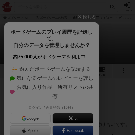
ログイン
閉じる
ボドゲーマTOP
ボードゲームの検索
ネッソス
レビュー
おつくり
ボードゲームのプレイ履歴を記録し
て、
ネッソス
自分のデータを管理しませんか？
おつくりさんのレビュー
約75,000人
がボドゲーマを利用中！
遊んだボードゲームを記録する
1
2
1
トップ
画像
動画
レビュー
カフェ
気になるゲームのレビューを読む
お気に入り作品・所有リストの共
114名
0名
0
3年以上前
有
ログイン / 会員登録（10秒）
貰いますか？流しますか？
Google
X
基本的にはゴキブリポーカーみたいな押し付け合いです。
Apple
Facebook