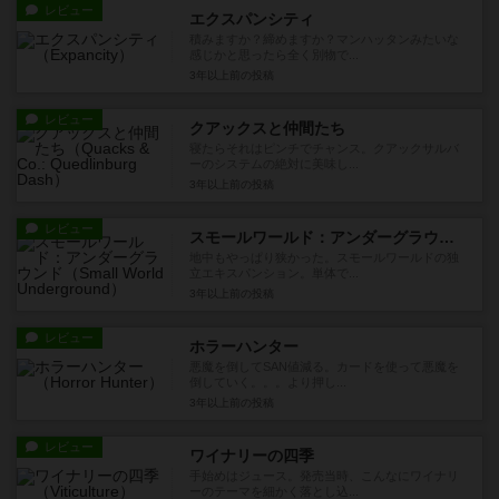
レビュー
エクスパンシティ
積みますか？締めますか？マンハッタンみたいな
感じかと思ったら全く別物で...
3年以上前
の投稿
レビュー
クアックスと仲間たち
寝たらそれはピンチでチャンス。クアックサルバ
ーのシステムの絶対に美味し...
3年以上前
の投稿
レビュー
スモールワールド：アンダーグラウンド
地中もやっぱり狭かった。スモールワールドの独
立エキスパンション。単体で...
3年以上前
の投稿
レビュー
ホラーハンター
悪魔を倒してSAN値減る。カードを使って悪魔を
倒していく。。。より押し...
3年以上前
の投稿
レビュー
ワイナリーの四季
手始めはジュース。発売当時、こんなにワイナリ
ーのテーマを細かく落とし込...