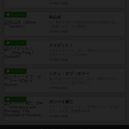
4年弱前
の投稿
レビュー
枯山水
石、置きますか？立派な枯山水(日本庭園)を造っ
て鑑賞するゲームｗ庭園の...
4年弱前
の投稿
レビュー
クイビット！
カエルがカワイイ。はい。木駒がとてもかわいい
ですｗクリンとしたおめめ、...
4年弱前
の投稿
レビュー
シティ・オブ・ホラー
怖いのはゾンビではない。はい。人間ですwゾン
ビがジワジワと溢れる町でに...
4年弱前
の投稿
レビュー
ポンペイ滅亡
ワー！！ジュッ！！はい。市民駒を火山に放り込
んでいきます。不謹慎ｗ前半...
4年弱前
の投稿