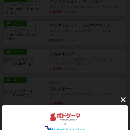
アンブッシュ！：パープルハート
1985年にVictory Gamesが出版した『Purple Hea...
約2時間前
by Chaco
レビュー
アンブッシュ！：ムーブアウト！
1984年にVictory Gamesが出版した『Move
Out！』...
約3時間前
by Chaco
レビュー
スカルキング
とにかく楽しい！最高のゲームではと思います。
ルールは多少ゲーム慣れした...
約3時間前
by ジェイとと
レビュー
充実
プレイボーイ
1986年にVictory Gamesが出版した『Playboy』
は、...
約3時間前
by Chaco