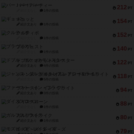
バー！パーティー
212
PT
紹介文なし
1件の投稿
ギョッと
154
PT
紹介文あり
1件の投稿
クルティボ
152
PT
紹介文なし
1件の投稿
ブラヴェスト
140
PT
紹介文なし
1件の投稿
ドブル：ポケットモンスター
122
PT
紹介文あり
4件の投稿
ジャンヌ・ダルク-オルレアン ドロー＆ライト
118
PT
紹介文なし
5件の投稿
ファースト・イン・フライト
94
PT
紹介文あり
3件の投稿
ダイススローン
88
PT
紹介文なし
1件の投稿
ガルフストライク
80
PT
紹介文あり
1件の投稿
モズビ－ズ・レイダ－ズ
79
PT