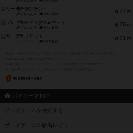
紹介文あり
1件の投稿
リー対グラント
77
PT
紹介文あり
1件の投稿
ブレーキング・アウェイ
75
PT
紹介文あり
4件の投稿
ザ・フラッド
71
PT
紹介文なし
1件の投稿
※Apple、Apple のロゴ は、米国および他の国々で登録されたApple Inc.の商標です。
※App Store は、Apple Inc.のサービスマークです。
※Android は、グーグル インコーポレイテッドの商標または登録商標です。
※Google Play とそのロゴは、Google Inc.の商標または登録商標です。
ボドゲーマTOP
ボードゲームを検索する
ボードゲームの新着レビュー