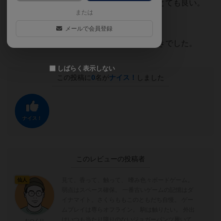
でも負け決めゲームじゃなくて得点なのがとても良い。
または
でも脱落もあるので緊張感もある。
メールで会員登録
私はゴキブリポーカーよりこちらの方が好きでした。
しばらく表示しない
この投稿に
0
名が
ナイス！
しました
ナイス！
このレビューの投稿者
見て、香って、触って、 嗜み色々ボードゲーム。
仙人
弱点はスペース確保。 一番古いゲームの記憶はダ
イナマイト。さくらももこのともだち自慢。 ゲー
ムプレイは専らオフライン。 駒は触りたい。 外出
はいつも当たり障りのないジョガーパンツ履いてい
おつくり