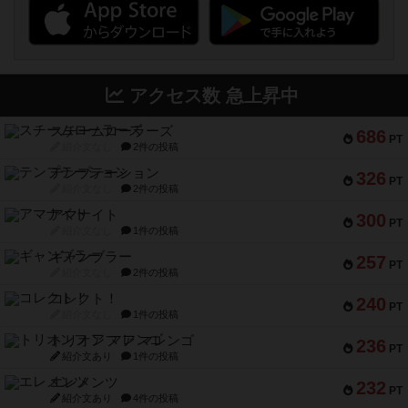
アクセス数 急上昇中
スチームローラーズ
686
PT
紹介文なし
2件の投稿
テンプテーション
326
PT
紹介文なし
2件の投稿
アマナイト
300
PT
紹介文なし
1件の投稿
ギャンブラー
257
PT
紹介文なし
2件の投稿
コレクト！
240
PT
紹介文なし
1件の投稿
トリオンフ ア マレンゴ
236
PT
紹介文あり
1件の投稿
エレメンツ
232
PT
紹介文あり
4件の投稿