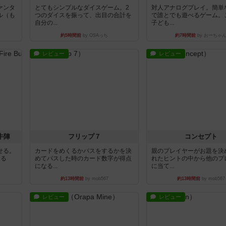
ァンタ
とてもシンプルなダイスゲーム。2
対人アナログプレイ。簡単
ル（も
つのダイスを振って、出目の合計を
で誰とでも遊べるゲーム。
自分の...
子ども...
約5時間前
by OSAっち
約7時間前
by おーちゃ
レビュー
レビュー
牛陣
フリップ７
コンセプト
せる。
カードをめくるかパスをするかを決
親のプレイヤーがお題を決
きる
めてパスした時のカード数字が得点
れたヒントの中から他のプ
になる...
に当て...
約13時間前
by mob567
約13時間前
by mob567
レビュー
レビュー