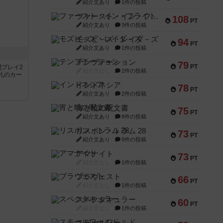
紹介文あり
1件の投稿
ファースト・イン・フライト
108
PT
紹介文あり
3件の投稿
モズビ－ズ・レイダ－ズ
94
PT
紹介文あり
1件の投稿
テンプテーション
79
PT
間プレイ2
紹介文なし
2件の投稿
札のカー
インドネシア
78
PT
紹介文あり
2件の投稿
宵と暁の呪文書
75
PT
紹介文あり
8件の投稿
リスボン・トラム 28
73
PT
紹介文あり
9件の投稿
アマナイト
73
PT
紹介文なし
1件の投稿
ブラヴェスト
66
PT
紹介文なし
1件の投稿
スペクタキュラー
60
PT
紹介文なし
1件の投稿
スモールワールド