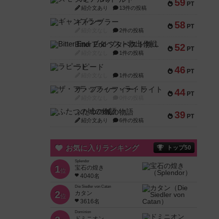
59
PT
紹介文あり
13件の投稿
ギャンブラー
58
PT
紹介文なし
2件の投稿
Bitter End ブタペスト救出作戦
52
PT
紹介文なし
1件の投稿
ラピード
46
PT
紹介文なし
1件の投稿
ザ・フラッフィー・ライト
44
PT
紹介文なし
0件の投稿
ふたつの城の物語
39
PT
紹介文あり
6件の投稿
お気に入りランキング
トップ50
Splendor
1
宝石の煌き
位
4040名
Die Siedler von Catan
2
カタン
位
3616名
Dominion
ドミニオン