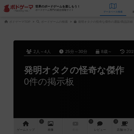
世界のボードゲームを楽しもう！
ボードゲーム専門の総合情報サイト
データベース
検
ボドゲーマTOP
ボードゲームの検索
発明オタクの怪奇な傑作の通販/商品詳細
2人～4人
25分～30分
8歳～
20
発明オタクの怪奇な傑作
0件の掲示板
1
1
3
ゲーム
トップ
画像
動画
レビュー
店舗/
カフェ