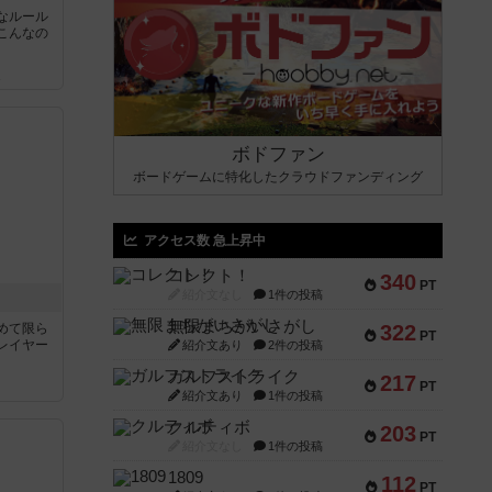
なルール
こんなの
ん
ボドファン
ボードゲームに特化したクラウドファンディング
アクセス数 急上昇中
コレクト！
340
PT
紹介文なし
1件の投稿
無限まちがいさがし
めて限ら
322
PT
レイヤー
紹介文あり
2件の投稿
ガルフストライク
217
PT
紹介文あり
1件の投稿
クルティボ
203
PT
紹介文なし
1件の投稿
1809
112
PT