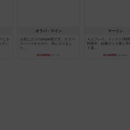
オラパ・マイン
マーリン
!しか
お気に入りのplayte製です。オラパ
４人プレイ。インスト1時
ってい
スペースからやり、気に入りまし
時間半。結構ダイス運と手
た...
ド運...
約14時間前
by くみ
約14時間前
by oliber