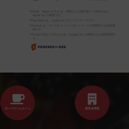
※Apple、Apple のロゴ は、米国および他の国々で登録された
Apple Inc.の商標です。
※App Store は、Apple Inc.のサービスマークです。
※Android は、グーグル インコーポレイテッドの商標または登録商
標です。
※Google Play とそのロゴは、Google Inc.の商標または登録商標で
す。
ボードゲームカフェ
運営者情報