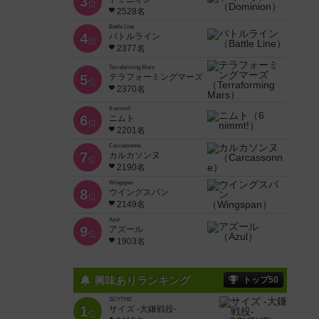
3
位
2528名
Battle Line
4
バトルライン
位
2377名
Terraforming Mars
5
テラフォーミングマーズ
位
2370名
6 nimmt!
6
ニムト
位
2201名
Carcassonne
7
カルカソンヌ
位
2190名
Wingspan
8
ウイングスパン
位
2149名
Azul
9
アズール
位
1903名
興味ありランキング
トップ50
SCYTHE
1
サイズ -大鎌戦役-
位