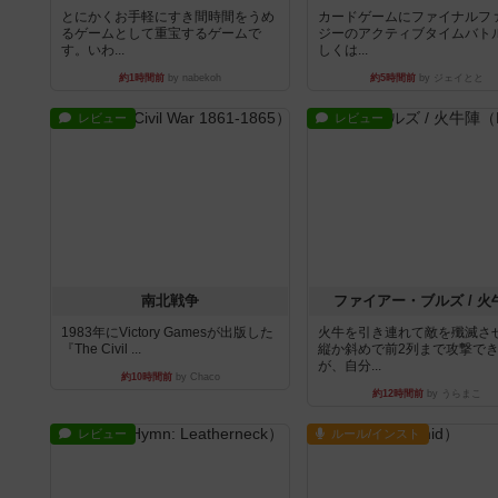
とにかくお手軽にすき間時間をうめ
カードゲームにファイナルフ
るゲームとして重宝するゲームで
ジーのアクティブタイムバト
す。いわ...
しくは...
約1時間前
by nabekoh
約5時間前
by ジェイとと
レビュー
レビュー
南北戦争
ファイアー・ブルズ / 火
1983年にVictory Gamesが出版した
火牛を引き連れて敵を殲滅さ
『The Civil ...
縦か斜めで前2列まで攻撃で
が、自分...
約10時間前
by Chaco
約12時間前
by うらまこ
レビュー
ルール/インスト