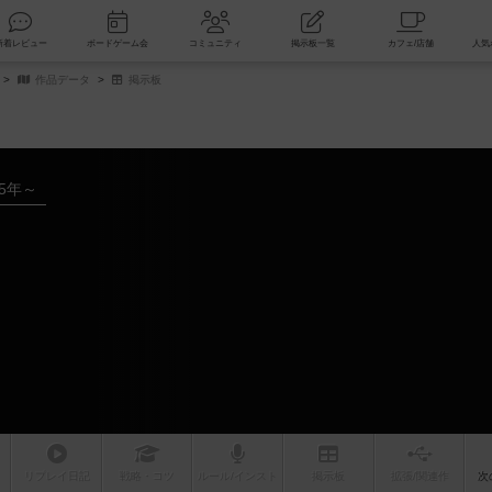
索
新着レビュー
ボードゲーム会
コミュニティ
掲示板一覧
作品データ
掲示板
15年～
リプレイ
日記
戦略
・コツ
ルール
/インスト
掲示板
拡張/関連
作
次