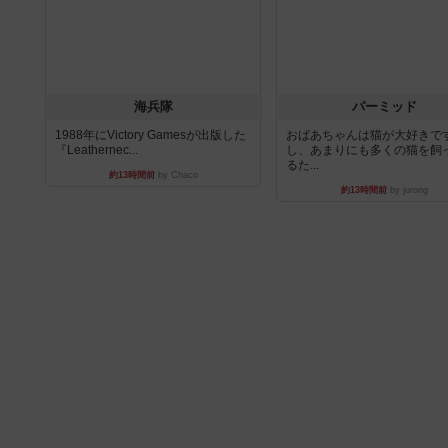
海兵隊
パーミッド
1988年にVictory Gamesが出版した
おばあちゃんは猫が大好きです
『Leathernec...
し、あまりにも多くの猫を飼
るた...
約13時間前
by Chaco
約13時間前
by jurong