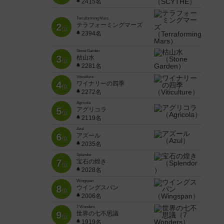
2415名
Terraforming Mars
2
テラフォーミングマーズ
位
2394名
Stone Garden
3
枯山水
位
2281名
Viticulture
4
ワイナリーの四季
位
2272名
Agricola
5
アグリコラ
位
2119名
Azul
6
アズール
位
2035名
Splendor
7
宝石の煌き
位
2028名
Wingspan
8
ウイングスパン
位
2006名
7 Wonders
9
世界の七不思議
位
1919名