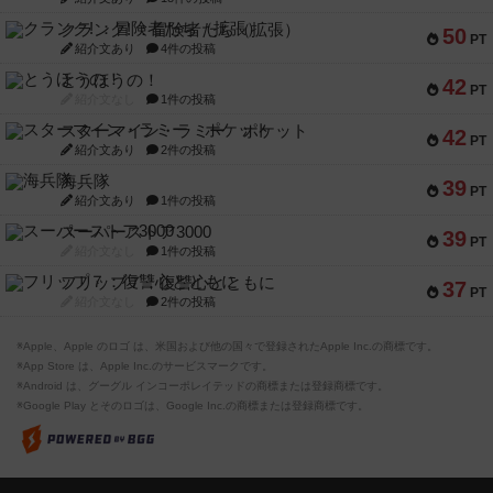
クランク! ：冒険者たち（拡張）
50
PT
紹介文あり
4件の投稿
とうほうの！
42
PT
紹介文なし
1件の投稿
スターマイン・ラミー ポケット
42
PT
紹介文あり
2件の投稿
海兵隊
39
PT
紹介文あり
1件の投稿
スーパーストア3000
39
PT
紹介文なし
1件の投稿
フリップ７：復讐心とともに
37
PT
紹介文なし
2件の投稿
※Apple、Apple のロゴ は、米国および他の国々で登録されたApple Inc.の商標です。
※App Store は、Apple Inc.のサービスマークです。
※Android は、グーグル インコーポレイテッドの商標または登録商標です。
※Google Play とそのロゴは、Google Inc.の商標または登録商標です。