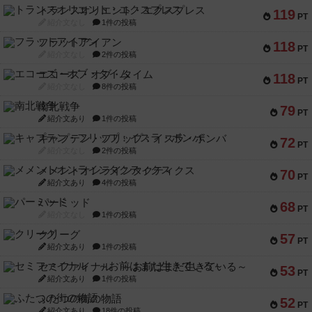
トランスオリエント・エクスプレス
119
PT
紹介文なし
1件の投稿
フラットアイアン
118
PT
紹介文なし
2件の投稿
エコーズ・オブ・タイム
118
PT
紹介文なし
8件の投稿
南北戦争
79
PT
紹介文あり
1件の投稿
キャプテン・フリップ：イスラ・ボンバ
72
PT
紹介文なし
2件の投稿
メメントオンラインタクティクス
70
PT
紹介文あり
4件の投稿
パーミッド
68
PT
紹介文なし
1件の投稿
クリーグ
57
PT
紹介文あり
1件の投稿
セミファイナル ～お前はまだ生きている～
53
PT
紹介文あり
1件の投稿
ふたつの街の物語
52
PT
紹介文あり
18件の投稿