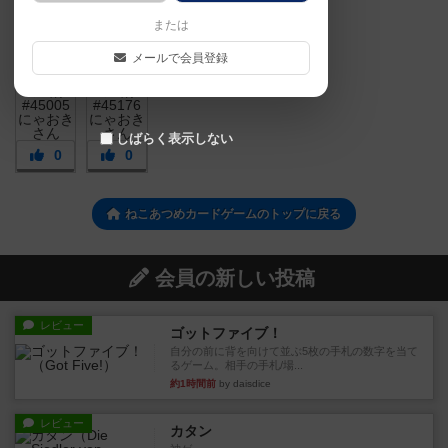
または
メールで会員登録
しばらく表示しない
0
0
ねこあつめカードゲームのトップに戻る
会員の新しい投稿
レビュー
ゴットファイブ！
自分の前に背を向けて並ぶ5枚の手札の数字を当て
るゲーム。相手の手札/場...
約1時間前
by daisdice
レビュー
カタン