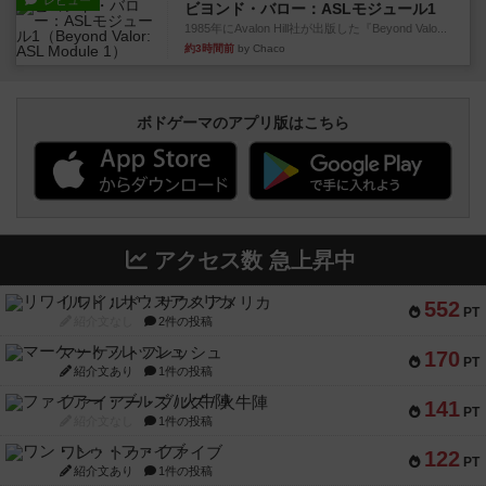
レビュー
ビヨンド・バロー：ASLモジュール1
1985年にAvalon Hill社が出版した『Beyond Valo...
約3時間前
by Chaco
ボドゲーマのアプリ版はこちら
アクセス数 急上昇中
リワイルド：サウスアメリカ
552
PT
紹介文なし
2件の投稿
マーケットフレッシュ
170
PT
紹介文あり
1件の投稿
ファイアー・ブルズ / 火牛陣
141
PT
紹介文なし
1件の投稿
ワン・トゥ・ファイブ
122
PT
紹介文あり
1件の投稿