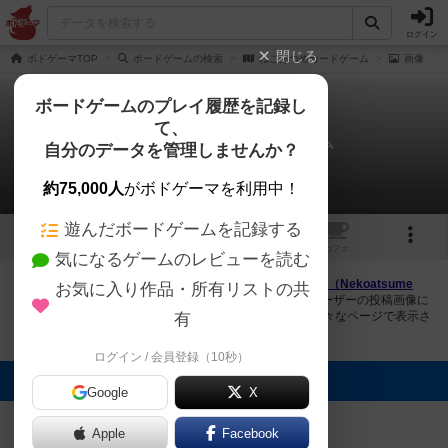
ログイン
閉じる
ボドゲーマTOP
ボードゲームの検索
ねこあつめカードゲーム
画像
ボードゲームのプレイ履歴を記録し
て、
ねこあつめカードゲーム
自分のデータを管理しませんか？
2件の画像
約75,000人
がボドゲーマを利用中！
遊んだボードゲームを記録する
2
1
トップ
画像
動画
レビュー
カフェ
気になるゲームのレビューを読む
ボドゲーマにログインすると、
「ねこあつめカードゲーム（Nekoatsume
お気に入り作品・所有リストの共
Card Game）」
の画像をアップロード出来たり、他のユーザーの投稿画像に
評価を付けることができます。また、トップ6の画像は様々なページで表示さ
有
れます。
ログイン / 会員登録（10秒）
トップに表示される画像
Google
X
にゃおき
にゃおき
Apple
Facebook