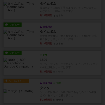
タイムボム
僕はホントに嘘が下手なようで、すぐバレますみ
んなホント、嘘が上手ですよ...
約14時間前
by あまる
レビュー
画像付き
タイムボム
まず簡単で軽い！大人数で遊べる！それなのに小
箱！何より楽しい！！正体隠...
約14時間前
by あまる
レビュー
充実
1809
ケビン・ザッカーがデザインした１ヘクス=２マイ
ルの戦役級シリーズは以下...
約14時間前
by Chaco
ルール/インスト
画像付き
充実
クマタ
ゲームの目的ゲーム終了時にあなたのクランの見
えているドミノで最も多くの...
約15時間前
by jurong