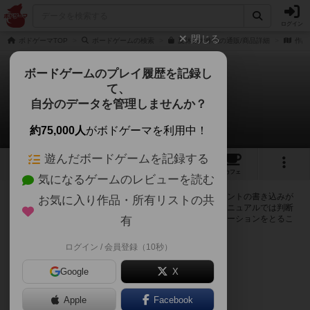
ログイン
閉じる
ボドゲーマTOP
ボードゲームの検索
夏休み大作戦の通販/商品詳細
作品
ボードゲームのプレイ履歴を記録し
て、
夏休み大作戦
自分のデータを管理しませんか？
0件の掲示板
約75,000人
がボドゲーマを利用中！
遊んだボードゲームを記録する
2
1
5
トップ
画像
動画
レビュー
カフェ
気になるゲームのレビューを読む
ログインすると夏休み大作戦に関する掲示板の作成やコメントの書き込みが
お気に入り作品・所有リストの共
出来るようになります。ルールの疑問やエラッタ情報、マニュアルでは判断
し辛い曖昧な表記等について会員同士で自由にコミュニケーションをとるこ
有
とが出来ます。
ログイン / 会員登録（10秒）
ログイン/無料会員登録
Google
X
Apple
Facebook
夏休み大作戦のトップに戻る