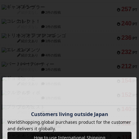
ギャンブラー
257
PT
紹介文なし
2件の投稿
コレクト！
240
PT
紹介文なし
1件の投稿
トリオンフ ア マレンゴ
236
PT
紹介文あり
1件の投稿
エレメンツ
232
PT
紹介文あり
4件の投稿
バー！パーティー
212
PT
紹介文なし
1件の投稿
ギョッと
154
PT
紹介文あり
1件の投稿
クルティボ
152
PT
紹介文なし
1件の投稿
ブラヴェスト
140
PT
紹介文なし
1件の投稿
ドブル：ポケットモンスター
122
PT
紹介文あり
4件の投稿
ジャンヌ・ダルク-オルレアン ドロー＆ライト
118
PT