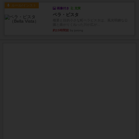
ルール/インスト
画像付き
充実
ベラ・ビスタ
概要と目的小さな町ベラビスタは、風光明媚な公
園と曲がりくねった川が広が...
約15時間前
by jurong