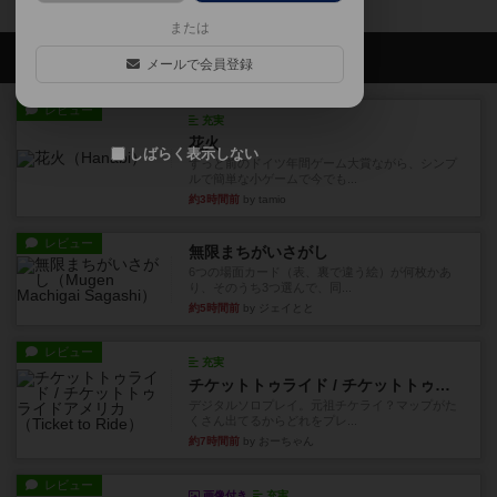
または
会員の新しい投稿
メールで会員登録
レビュー
充実
花火
しばらく表示しない
ずっと前のドイツ年間ゲーム大賞ながら、シンプ
ルで簡単な小ゲームで今でも...
約3時間前
by tamio
レビュー
無限まちがいさがし
6つの場面カード（表、裏で違う絵）が何枚かあ
り、そのうち3つ選んで、同...
約5時間前
by ジェイとと
レビュー
充実
チケットトゥライド / チケットトゥライドアメリカ
デジタルソロプレイ。元祖チケライ？マップがた
くさん出てるからどれをプレ...
約7時間前
by おーちゃん
レビュー
画像付き
充実