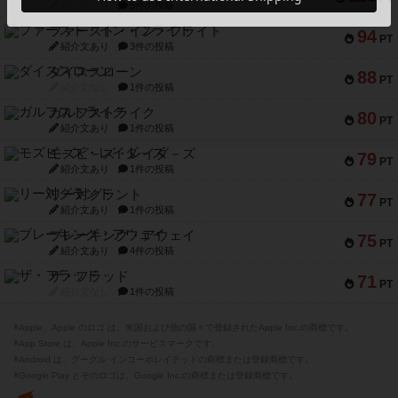
紹介文なし
5件の投稿
ファースト・イン・フライト
94
PT
紹介文あり
3件の投稿
ダイススローン
88
PT
紹介文なし
1件の投稿
ガルフストライク
80
PT
紹介文あり
1件の投稿
モズビ－ズ・レイダ－ズ
79
PT
紹介文あり
1件の投稿
リー対グラント
77
PT
紹介文あり
1件の投稿
ブレーキング・アウェイ
75
PT
紹介文あり
4件の投稿
ザ・フラッド
71
PT
紹介文なし
1件の投稿
※Apple、Apple のロゴ は、米国および他の国々で登録されたApple Inc.の商標です。
※App Store は、Apple Inc.のサービスマークです。
※Android は、グーグル インコーポレイテッドの商標または登録商標です。
※Google Play とそのロゴは、Google Inc.の商標または登録商標です。