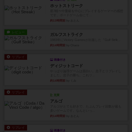
ホットストリーク
星7軽〜中量級を中心にプレイするゲーマーの感想
です。ボードゲーム会にて...
約13時間前
by おとん
レビュー
ガルフストライク
1983年にVictory Gamesが出版した『Gulf Strik...
約14時間前
by Chaco
リプレイ
画像付き
ディジットコード
やっぱり論理ゲームは面白い。息子とリプレイし
ました。息子の勝ち。これリ...
約14時間前
by くみ
リプレイ
充実
アルゴ
アルゴがとても好きで、たぶんプレイ回数が最も
多いゲームです。なんといっ...
約14時間前
by おとん
リプレイ
画像付き