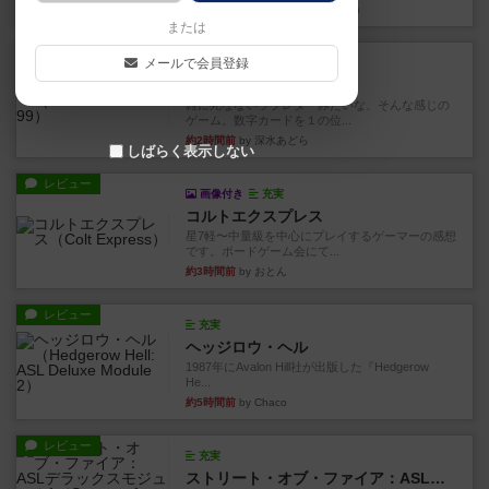
約2時間前
by 金賢守(キムヒョンス)
または
レビュー
メールで会員登録
充実
ダブルナイン
雑に死なないラブレターみたいな、そんな感じの
ゲーム。数字カードを１の位...
約2時間前
by 深水あどら
しばらく表示しない
レビュー
画像付き
充実
コルトエクスプレス
星7軽〜中量級を中心にプレイするゲーマーの感想
です。ボードゲーム会にて...
約3時間前
by おとん
レビュー
充実
ヘッジロウ・ヘル
1987年にAvalon Hill社が出版した『Hedgerow
He...
約5時間前
by Chaco
レビュー
充実
ストリート・オブ・ファイア：ASLデラックスモジュール1