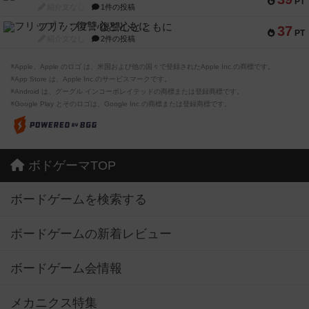
PT
紹介文なし
1件の投稿
フリップ７：復讐心とともに
37
PT
紹介文なし
2件の投稿
※Apple、Apple のロゴ は、米国および他の国々で登録されたApple Inc.の商標です。
※App Store は、Apple Inc.のサービスマークです。
※Android は、グーグル インコーポレイテッドの商標または登録商標です。
※Google Play とそのロゴは、Google Inc.の商標または登録商標です。
ボドゲーマTOP
ボードゲームを検索する
ボードゲームの新着レビュー
ボードゲーム会情報
メカニクス特集