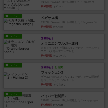
1985年にAvalon Hill社が出版した『Streets of ...
約5時間前
by Chaco
レビュー
ペガサス橋
1997年にAvalon Hill社が出版した『Pegasus Bri...
約5時間前
by Chaco
レビュー
画像付き
オラニエンブルガー運河
存在をうっすらと認識していたけど、セールやっ
てて、2人専用でワカプレと...
約6時間前
by みいやん
レビュー
画像付き
充実
フィッシェン2
ゲームの流れはフィッシェンだが、ゲーム開始時
はペリカンとエビの2スート...
約6時間前
by うらまこ
レビュー
パイパー戦闘団2
1996年にAvalon Hill社が出版した『Kampfgruppe...
約6時間前
by Chaco