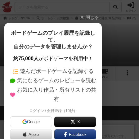
ログイン
閉じる
ボドゲーマTOP
ボードゲームの検索
夏休み大作戦の通販/商品詳細
作品
ボードゲームのプレイ履歴を記録し
て、
夏休み大作戦
自分のデータを管理しませんか？
0件のリプレイ日記
約75,000人
がボドゲーマを利用中！
遊んだボードゲームを記録する
2
1
5
トップ
画像
動画
レビュー
カフェ
気になるゲームのレビューを読む
お気に入り作品・所有リストの共
夏休み大作戦のトップに戻る
有
ログイン / 会員登録（10秒）
会員の新しい投稿
Google
X
レビュー
ゴットファイブ！
Apple
Facebook
運要素があり楽しめました。またやりたいです。