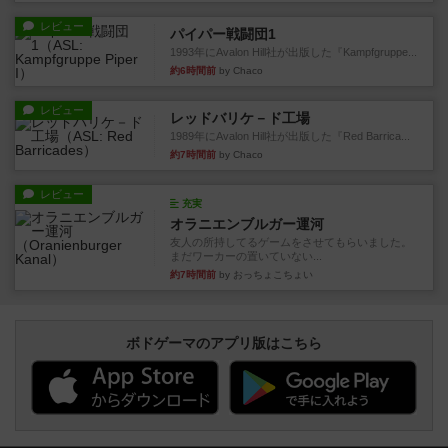
レビュー
パイパー戦闘団1
1993年にAvalon Hill社が出版した『Kampfgruppe...
約6時間前
by Chaco
レビュー
レッドバリケ－ド工場
1989年にAvalon Hill社が出版した『Red Barrica...
約7時間前
by Chaco
レビュー
充実
オラニエンブルガー運河
友人の所持してるゲームをさせてもらいました。
まだワーカーの置いていない...
約7時間前
by おっちょこちょい
ボドゲーマのアプリ版はこちら