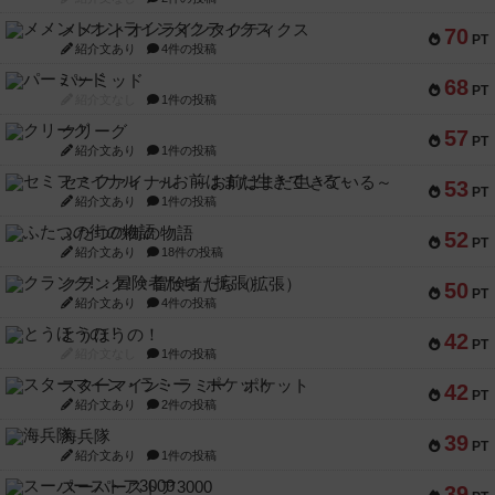
メメントオンラインタクティクス
70
PT
紹介文あり
4件の投稿
パーミッド
68
PT
紹介文なし
1件の投稿
クリーグ
57
PT
紹介文あり
1件の投稿
セミファイナル ～お前はまだ生きている～
53
PT
紹介文あり
1件の投稿
ふたつの街の物語
52
PT
紹介文あり
18件の投稿
クランク! ：冒険者たち（拡張）
50
PT
紹介文あり
4件の投稿
とうほうの！
42
PT
紹介文なし
1件の投稿
スターマイン・ラミー ポケット
42
PT
紹介文あり
2件の投稿
海兵隊
39
PT
紹介文あり
1件の投稿
スーパーストア3000
39