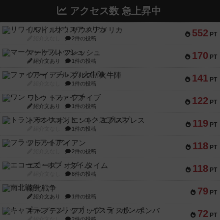
アクセス数 急上昇中
リワイルド：サウスアメリカ
552
PT
紹介文なし
2件の投稿
マーケットフレッシュ
170
PT
紹介文あり
1件の投稿
ファイアー・ブルズ / 火牛陣
141
PT
紹介文なし
1件の投稿
ワン・トゥ・ファイブ
122
PT
紹介文あり
1件の投稿
トランスオリエント・エクスプレス
119
PT
紹介文なし
1件の投稿
フラットアイアン
118
PT
紹介文なし
2件の投稿
エコーズ・オブ・タイム
118
PT
紹介文なし
8件の投稿
南北戦争
79
PT
紹介文あり
1件の投稿
キャプテン・フリップ：イスラ・ボンバ
72
PT
紹介文なし
2件の投稿