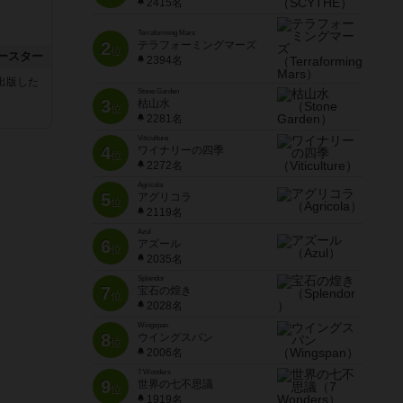
2415名
Terraforming Mars
2
テラフォーミングマーズ
位
ースター
2394名
sが出版した
Stone Garden
3
枯山水
位
2281名
Viticulture
4
ワイナリーの四季
位
2272名
Agricola
5
アグリコラ
位
2119名
Azul
6
アズール
位
2035名
Splendor
7
宝石の煌き
位
2028名
Wingspan
8
ウイングスパン
位
2006名
7 Wonders
9
世界の七不思議
位
1919名