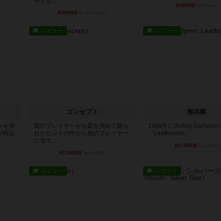
子ども...
約8時間前
by Chaco
約5時間前
by おーちゃん
レビュー
レビュー
コンセプト
海兵隊
かを決
親のプレイヤーがお題を決めて限ら
1988年にVictory Game
が得点
れたヒントの中から他のプレイヤー
『Leathernec...
に当て...
約11時間前
by Chaco
約11時間前
by mob567
レビュー
レビュー