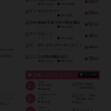
59
PT
紹介文あり
13件の投稿
ギャンブラー
58
PT
紹介文なし
2件の投稿
Bitter End ブタペスト救出作戦
52
PT
紹介文なし
1件の投稿
ラピード
46
PT
紹介文なし
1件の投稿
ザ・フラッフィー・ライト
44
PT
紹介文なし
0件の投稿
ふたつの城の物語
39
PT
紹介文あり
6件の投稿
お気に入りランキング
トップ50
Splendor
1
宝石の煌き
位
4040名
Die Siedler von Catan
2
カタン
位
3616名
sが出版した
Dominion
ドミニオン