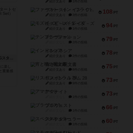
紹介文あり
1件の投稿
ファースト・イン・フライト
108
PT
紹介文あり
3件の投稿
モズビ－ズ・レイダ－ズ
94
PT
紹介文あり
1件の投稿
テンプテーション
79
PT
紹介文なし
2件の投稿
インドネシア
78
PT
紹介文あり
2件の投稿
ソード・ワールド2.0 RPGスタートセット
宵と暁の呪文書
75
軽に楽し
PT
紹介文あり
8件の投稿
と重量感
リスボン・トラム 28
73
PT
紹介文あり
9件の投稿
アマナイト
73
PT
紹介文なし
1件の投稿
ブラヴェスト
66
PT
紹介文なし
1件の投稿
スペクタキュラー
60
PT
紹介文なし
1件の投稿
スモールワールド