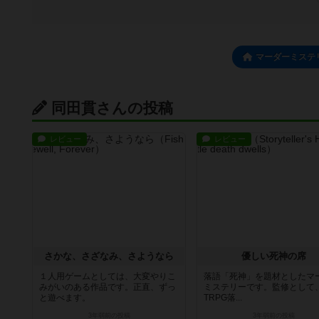
マーダーミステ
同田貫さんの投稿
レビュー
レビュー
さかな、さざなみ、さようなら
優しい死神の席
１人用ゲームとしては、大変やりこ
落語「死神」を題材としたマ
みがいのある作品です。正直、ずっ
ミステリーです。監修として
と遊べます。
TRPG落...
3年弱前
の投稿
3年弱前
の投稿