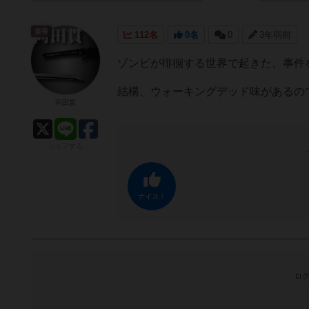
皇帝
112名
0名
0
3年弱前
ゾンビが徘徊する世界で起きた、事件
結構、ウォーキングデッド味があるの
同田貫
シェアする
ナイス！
ログ