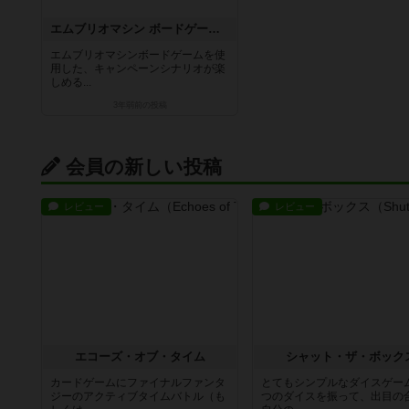
エムブリオマシン ボードゲーム：Gifted
エムブリオマシンボードゲームを使
用した、キャンペーンシナリオが楽
しめる...
3年弱前
の投稿
会員の新しい投稿
レビュー
レビュー
エコーズ・オブ・タイム
シャット・ザ・ボック
カードゲームにファイナルファンタ
とてもシンプルなダイスゲー
ジーのアクティブタイムバトル（も
つのダイスを振って、出目の