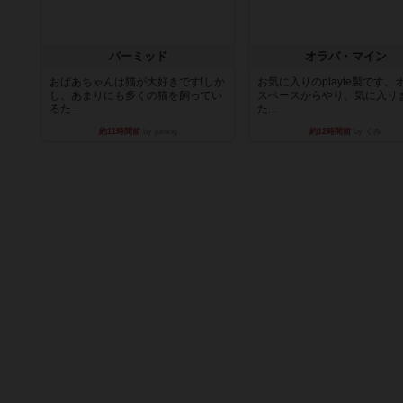
パーミッド
オラパ・マイン
おばあちゃんは猫が大好きです!しか
お気に入りのplayte製です。
し、あまりにも多くの猫を飼ってい
スペースからやり、気に入り
るた...
た...
約11時間前
by jurong
約12時間前
by くみ