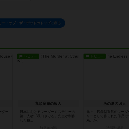
リー・オブ・ザ・デッドのトップに戻る
レビュー
レビュー
九頭竜館の殺人
あの夏の囚人
ーダー
日本におけるマーダーミステリーの
元々、店舗型運営のマーダ
、
第一人者「秋口ぎぐる」先生が制作
リーとして作られた作品で
した最...
為、か...
3年弱前
の投稿
3年弱前
の投稿