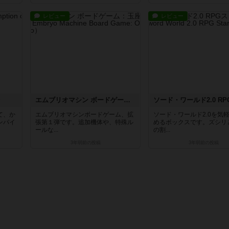
レビュー
レビュー
を
エムブリオマシン ボードゲーム：玉座と辺境
て、か
エムブリオマシンボードゲーム、拡
ソード・ワールド2.0を気
ンパイ
張第１弾です。追加機体や、特殊ル
めるボックスです。ズシリ
ールな...
の割...
3年弱前
の投稿
3年弱前
の投稿