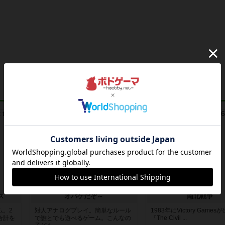
レビュー
レビュー
ス
オバケだぞ～
南北戦争
ム。2
対人アナログプレイ。簡単なルール
1983年にVictory Game
合計を
で誰とでも遊べるゲーム。こんなの
『The Civil ...