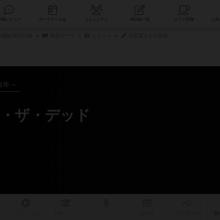
索
新着レビュー
ボードゲーム会
コミュニティ
掲示板一覧
通販/商品詳細
作品データ
レビュー
同田貫さんの投稿
21年～
・ザ・デッド
リプレイ
日記
戦略
・コツ
ルール
/インスト
掲示板
拡張/関連
作
次