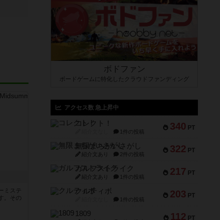
ボドファン
ボードゲームに特化したクラウドファンディング
アクセス数 急上昇中
コレクト！
340
PT
紹介文なし
1件の投稿
無限まちがいさがし
322
PT
紹介文あり
2件の投稿
ガルフストライク
217
PT
紹介文あり
1件の投稿
ーミステ
クルティボ
203
PT
す。その
紹介文なし
1件の投稿
1809
112
PT