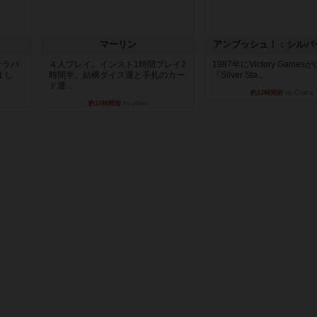
マーリン
アンブッシュ！：シルバ
オラパ
４人プレイ。インスト1時間プレイ2
1987年にVictory Game
まし
時間半。結構ダイス運と手札のカー
『Silver Sta...
ド運...
約12時間前
by Chaco
約12時間前
by oliber