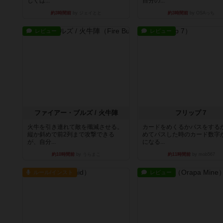
しくは...
自分の...
約3時間前
by ジェイとと
約3時間前
by OSAっち
レビュー
レビュー
ファイアー・ブルズ / 火牛陣
フリップ７
火牛を引き連れて敵を殲滅させる。
カードをめくるかパスをする
縦か斜めで前2列まで攻撃できる
めてパスした時のカード数字
が、自分...
になる...
約10時間前
by うらまこ
約11時間前
by mob567
ルール/インスト
レビュー