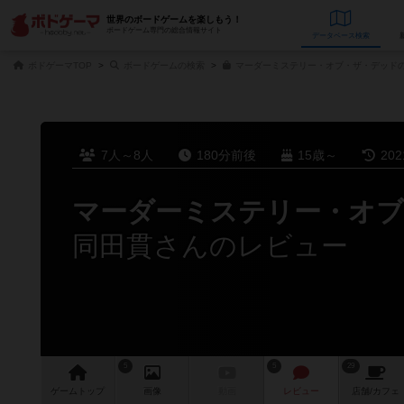
世界のボードゲームを楽しもう！
ボードゲーム専門の総合情報サイト
データベース
検
ボドゲーマTOP
ボードゲームの検索
マーダーミステリー・オブ・ザ・デッドの
7人～8人
180分前後
15歳～
20
マーダーミステリー・オブ
同田貫さんのレビュー
5
5
29
ゲーム
トップ
画像
動画
レビュー
店舗/
カフェ