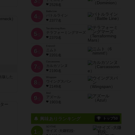
3
位
2528名
Battle Line
4
バトルライン
位
2377名
Terraforming Mars
5
テラフォーミングマーズ
位
2370名
6 nimmt!
6
ニムト
位
2201名
Carcassonne
7
カルカソンヌ
位
2190名
sが出版した
Wingspan
8
ウイングスパン
位
2149名
Azul
9
アズール
位
1903名
興味ありランキング
トップ50
SCYTHE
1
サイズ -大鎌戦役-
位