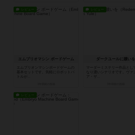
レビュー
レビュー
エムブリオマシン ボードゲーム
ダークユールに贖い
エムブリオンマシンボードゲームの
マーダーミステリー作品とし
基本セットです。気軽にロボットバ
なり濃いシナリオです。ヴァ
トルが...
ア・ザ...
3年弱前
の投稿
3年弱前
の投稿
レビュー