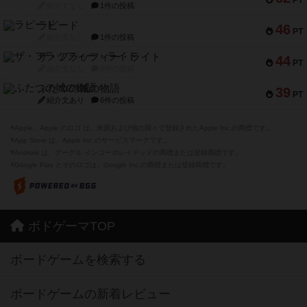
PT
紹介文なし
1件の投稿
ラピード
46
PT
紹介文なし
1件の投稿
ザ・フラッフィー・ライト
44
PT
紹介文なし
0件の投稿
ふたつの城の物語
39
PT
紹介文あり
6件の投稿
※Apple、Apple のロゴ は、米国および他の国々で登録されたApple Inc.の商標です。
※App Store は、Apple Inc.のサービスマークです。
※Android は、グーグル インコーポレイテッドの商標または登録商標です。
※Google Play とそのロゴは、Google Inc.の商標または登録商標です。
ボドゲーマTOP
ボードゲームを検索する
ボードゲームの新着レビュー