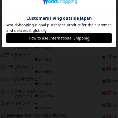
テンプテーション
79
PT
紹介文なし
2件の投稿
インドネシア
78
PT
紹介文あり
2件の投稿
宵と暁の呪文書
75
PT
紹介文あり
8件の投稿
リスボン・トラム 28
73
PT
紹介文あり
9件の投稿
アマナイト
73
PT
紹介文なし
1件の投稿
ブラヴェスト
66
PT
紹介文なし
1件の投稿
スペクタキュラー
60
PT
紹介文なし
1件の投稿
スモールワールド
59
PT
紹介文あり
13件の投稿
ギャンブラー
58
PT
紹介文なし
2件の投稿
Bitter End ブタペスト救出作戦
52