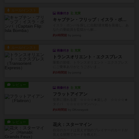
ルール/インスト
画像付き
充実
キャプテン・フリップ：イスラ・ボンバ
イスラ・ボンバを探しに出航!潜水艦を装備し、あ
なたの乗組員を監獄から解...
約4時間前
by jurong
ルール/インスト
画像付き
充実
トランスオリエント・エクスプレス
乗客の皆様、トランスオリエント・エクスプレス
にご乗車ありがとうございま...
約5時間前
by jurong
レビュー
画像付き
充実
フラットアイアン
世界に浸れる度 ☆☆☆☆★楽しさ ☆☆☆☆★
タイパ ☆☆☆☆☆マンハッ...
約6時間前
by DKnewyork
レビュー
花火：スターマイン
自分のカードは見えず他のプレイヤーのカードが
見える状態でカードを教えた...