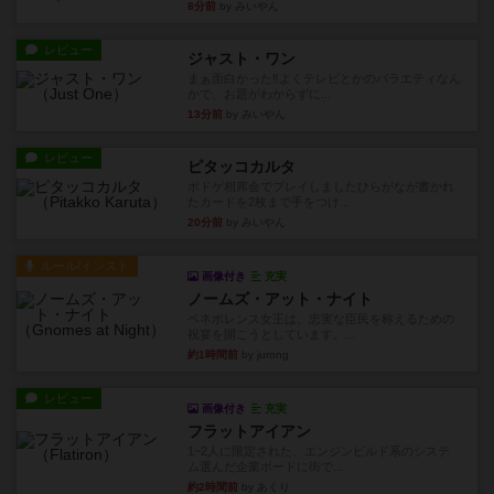
8分前
by みいやん
レビュー
ジャスト・ワン
まぁ面白かった‼️よくテレビとかのバラエティなん
かで、お題がわからずに...
13分前
by みいやん
レビュー
ピタッコカルタ
ボドゲ相席会でプレイしましたひらがなが書かれ
たカードを2枚まで手をつけ...
20分前
by みいやん
ルール/インスト
画像付き
充実
ノームズ・アット・ナイト
ベネボレンス女王は、忠実な臣民を称えるための
祝宴を開こうとしています。...
約1時間前
by jurong
レビュー
画像付き
充実
フラットアイアン
1~2人に限定された、エンジンビルド系のシステ
ム選んだ企業ボードに街で...
約2時間前
by あくり