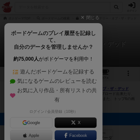
ログイン
閉じる
ボドゲーマTOP
ボードゲームの検索
マーダーミステリー・オブ・ザ・デッドの
ボードゲームのプレイ履歴を記録し
て、
マーダーミステリー・オブ・ザ・デッド
自分のデータを管理しませんか？
5件の画像
約75,000人
がボドゲーマを利用中！
遊んだボードゲームを記録する
5
5
29
トップ
画像
動画
レビュー
カフェ
気になるゲームのレビューを読む
ボドゲーマにログインすると、
「マーダーミステリー・オブ・ザ・デッド
お気に入り作品・所有リストの共
（MURDER MYSTERY OF THE DEAD）」
の画像をアップロード出来たり、
他のユーザーの投稿画像に評価を付けることができます。また、トップ6の画
有
像は様々なページで表示されます。
ログイン / 会員登録（10秒）
トップに表示される画像
Google
X
mkpp @UPGS:S
mkpp @UPGS:S
まつなが
Emi
Emi
Apple
Facebook