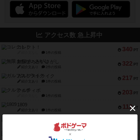
アクセス数 急上昇中
コレクト！
340
PT
紹介文なし
1件の投稿
無限まちがいさがし
322
PT
紹介文あり
2件の投稿
ガルフストライク
217
PT
紹介文あり
1件の投稿
クルティボ
203
PT
紹介文なし
1件の投稿
1809
112
PT
紹介文あり
1件の投稿
ファースト・イン・フライト
108
PT
紹介文あり
3件の投稿
モズビ－ズ・レイダ－ズ
94
PT
紹介文あり
1件の投稿