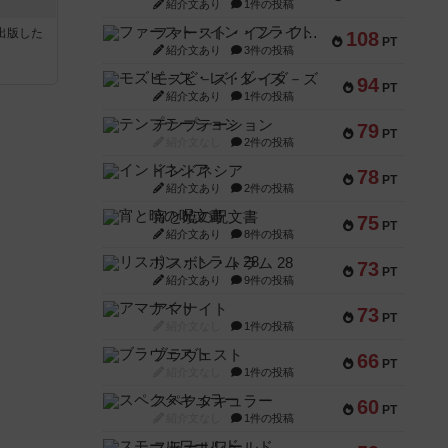
紹介文あり
1件の投稿
ファースト・イン・フライト
sが出版した
108
PT
紹介文あり
3件の投稿
モズビ－ズ・レイダ－ズ
94
PT
紹介文あり
1件の投稿
テンプテーション
79
PT
紹介文なし
2件の投稿
インドネシア
78
PT
紹介文あり
2件の投稿
宵と暁の呪文書
75
PT
紹介文あり
8件の投稿
リスボン・トラム 28
73
PT
紹介文あり
9件の投稿
アマナイト
73
PT
紹介文なし
1件の投稿
ブラヴェスト
66
PT
紹介文なし
1件の投稿
スペクタキュラー
60
PT
紹介文なし
1件の投稿
スモールワールド