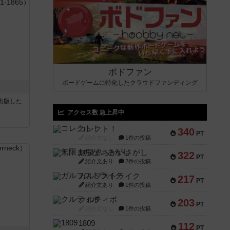
ボドファン
ボードゲームに特化したクラウドファンディング
sが出版した
アクセス数 急上昇中
コレクト！
340
PT
紹介文なし
1件の投稿
無限まちがいさがし
322
PT
紹介文あり
2件の投稿
ガルフストライク
217
PT
紹介文あり
1件の投稿
クルティボ
203
PT
紹介文なし
1件の投稿
1809
112
PT