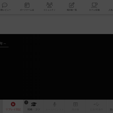
索
新着レビュー
ボードゲーム会
コミュニティ
掲示板一覧
5年～
1
リプレイ
日記
戦略
・コツ
ルール
/インスト
掲示板
拡張/関連
作
次