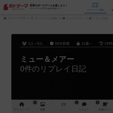
世界のボードゲームを楽しもう！
ボードゲーム専門の総合情報サイト
データベース
検
ボドゲーマTOP
ボードゲームの検索
ミュー＆メアー
リプレイ日記
2人～8人
60分前後
11歳～
199
ミュー＆メアー
0件のリプレイ日記
2
1
5
ゲーム
トップ
画像
動画
レビュー
店舗/
カフェ