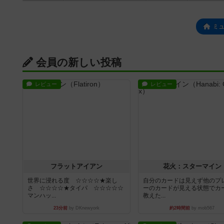
ミ
会員の新しい投稿
レビュー
レビュー
フラットアイアン
花火：スターマイン
世界に浸れる度 ☆☆☆☆★楽し
自分のカードは見えず他のプ
さ ☆☆☆☆★タイパ ☆☆☆☆☆
ーのカードが見える状態でカ
マンハッ...
教えた...
23分前
by DKnewyork
約2時間前
by mob567