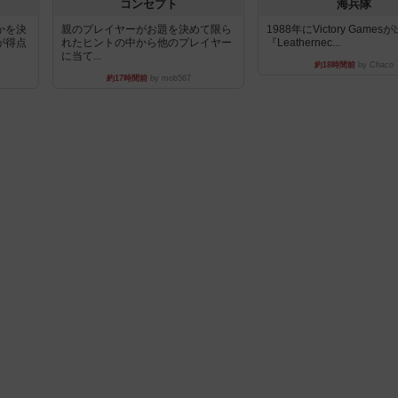
コンセプト
海兵隊
かを決
親のプレイヤーがお題を決めて限ら
1988年にVictory Game
が得点
れたヒントの中から他のプレイヤー
『Leathernec...
に当て...
約18時間前
by Chaco
約17時間前
by mob567