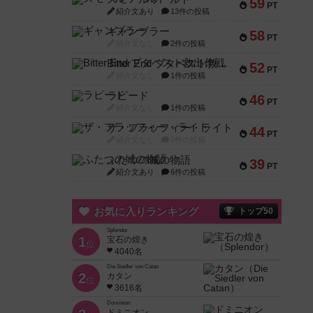
59
PT
紹介文あり
13件の投稿
ギャンブラー
58
PT
紹介文なし
2件の投稿
Bitter End ブタペスト救出作戦
52
PT
紹介文なし
1件の投稿
ラピード
46
PT
紹介文なし
1件の投稿
ザ・フラッフィー・ライト
44
PT
紹介文なし
0件の投稿
ふたつの城の物語
39
PT
紹介文あり
6件の投稿
お気に入りランキング
トップ50
Splendor
1
宝石の煌き
位
4040名
Die Siedler von Catan
2
カタン
位
3616名
Dominion
ドミニオン