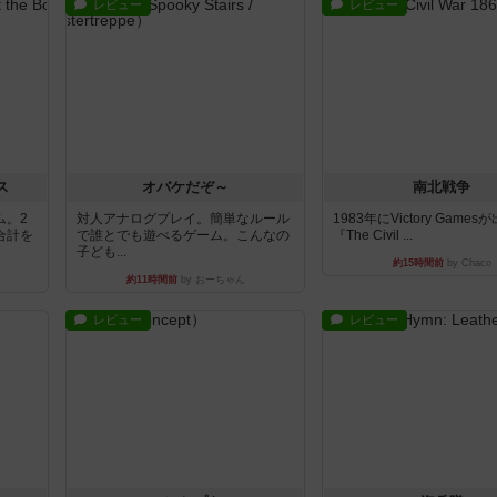
レビュー
レビュー
ス
オバケだぞ～
南北戦争
ム。2
対人アナログプレイ。簡単なルール
1983年にVictory Game
合計を
で誰とでも遊べるゲーム。こんなの
『The Civil ...
子ども...
約15時間前
by Chaco
約11時間前
by おーちゃん
レビュー
レビュー