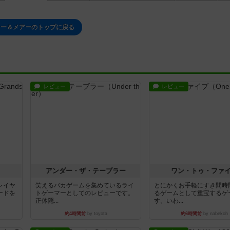
ュー＆メアーのトップに戻る
レビュー
レビュー
アンダー・ザ・テーブラー
ワン・トゥ・ファ
レイヤ
笑えるバカゲームを集めているライ
とにかくお手軽にすき間時
ードを
トゲーマーとしてのレビューです。
るゲームとして重宝するゲ
正体隠...
す。いわ...
約4時間前
by toyota
約6時間前
by nabekoh