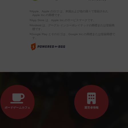
※Apple、Apple のロゴ は、米国および他の国々で登録された
Apple Inc.の商標です。
※App Store は、Apple Inc.のサービスマークです。
※Android は、グーグル インコーポレイテッドの商標または登録商
標です。
※Google Play とそのロゴは、Google Inc.の商標または登録商標で
す。
ボードゲームカフェ
運営者情報