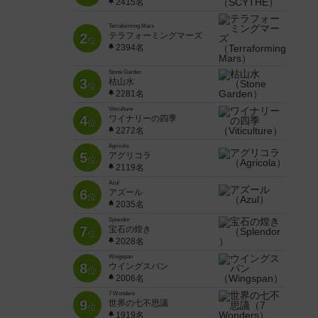
2415名
Terraforming Mars
2
テラフォーミングマーズ
位
2394名
Stone Garden
3
枯山水
位
2281名
Viticulture
4
ワイナリーの四季
位
2272名
Agricola
5
アグリコラ
位
2119名
Azul
6
アズール
位
2035名
Splendor
7
宝石の煌き
位
2028名
Wingspan
8
ウイングスパン
位
2006名
7 Wonders
9
世界の七不思議
位
1919名