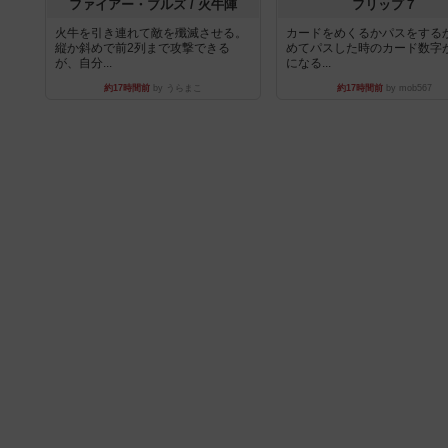
ファイアー・ブルズ / 火牛陣
フリップ７
火牛を引き連れて敵を殲滅させる。
カードをめくるかパスをする
縦か斜めで前2列まで攻撃できる
めてパスした時のカード数字
が、自分...
になる...
約17時間前
by うらまこ
約17時間前
by mob567