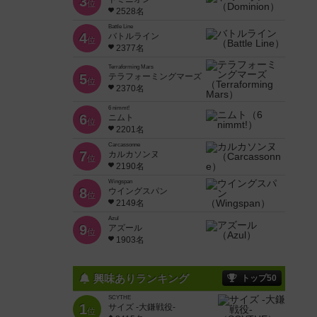
3
位
2528名
Battle Line
4
バトルライン
位
2377名
Terraforming Mars
5
テラフォーミングマーズ
位
2370名
6 nimmt!
6
ニムト
位
2201名
Carcassonne
7
カルカソンヌ
位
2190名
Wingspan
8
ウイングスパン
位
2149名
Azul
9
アズール
位
1903名
興味ありランキング
トップ50
SCYTHE
1
サイズ -大鎌戦役-
位