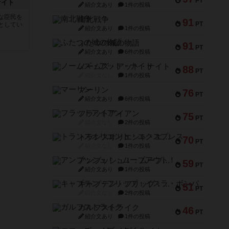
PT
ナイト
紹介文あり
1件の投稿
な臣民を
南北戦争
91
PT
としてい
紹介文あり
1件の投稿
ふたつの城の物語
91
PT
紹介文あり
6件の投稿
ノームズ・アット・ナイト
88
PT
紹介文なし
1件の投稿
マーリン
76
PT
紹介文あり
6件の投稿
フラットアイアン
75
PT
紹介文なし
2件の投稿
トランスオリエント・エクスプレス
70
PT
紹介文なし
1件の投稿
アンブッシュ！：ムーブアウト！
59
PT
紹介文あり
1件の投稿
キャプテン・フリップ：イスラ・ボンバ
51
PT
紹介文なし
2件の投稿
ガルフストライク
46
PT
紹介文あり
1件の投稿