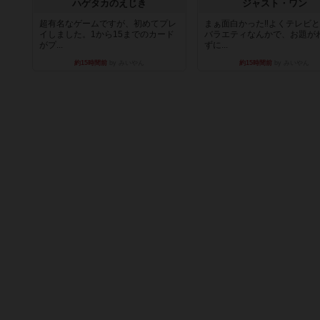
ハゲタカのえじき
ジャスト・ワン
超有名なゲームですが、初めてプレ
まぁ面白かった‼️よくテレビ
イしました。1から15までのカード
バラエティなんかで、お題が
がプ...
ずに...
約15時間前
by みいやん
約15時間前
by みいやん