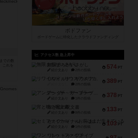
ボドファン
ボードゲームに特化したクラウドファンディング
アクセス数 急上昇中
5までの数
無限まちがいさがし
。これを
574
PT
紹介文あり
2件の投稿
リワイルド：サウスアメリカ
389
PT
紹介文なし
2件の投稿
アンダー・ザ・テーブラー
378
PT
紹介文あり
1件の投稿
宵と暁の呪文書
133
PT
紹介文あり
8件の投稿
セミファイナル ～お前はまだ生きている～
103
PT
紹介文あり
1件の投稿
ワン・トゥ・ファイブ
97