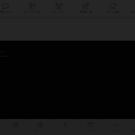
索
新着レビュー
ボードゲーム会
コミュニティ
掲示板一覧
年～
リプレイ
日記
戦略
・コツ
ルール
/インスト
掲示板
拡張/関連
作
次