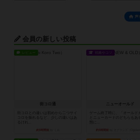
声
会員の新しい投稿
レビュー
戦略やコツ
街コロ通
ニューオールド
街コロとの違いは初めから二つサイ
ゲーム終了時に、「オールド
コロを振れるなど、少しの違いはあ
とニューカードのどちらもある
るけれ...
態に...
約5時間前
by くみ
約5時間前
by オグランド（Ogulan