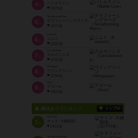
4
バトルライン
位
2378名
Terraforming Mars
5
テラフォーミングマーズ
位
2371名
6 nimmt!
6
ニムト
位
2202名
Carcassonne
7
カルカソンヌ
位
2191名
Wingspan
8
ウイングスパン
位
2150名
Azul
9
アズール
位
1903名
興味ありランキング
トップ50
SCYTHE
1
サイズ -大鎌戦役-
位
2415名
Terraforming Mars