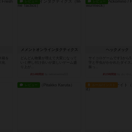
レビュー
レビュー
ュ
メメントオンラインタクティクス
ヘックメック
木箱を
どんどん物量が増えて大変になって
サイコロゲームです1から
大化
いく押し付け合いが楽しいゲーム盛
字と芋虫がかかれたダイス
り上が...
振っ...
約14時間前
by nekomanma222
約15時間前
by みいやん
レビュー
ルール/インスト