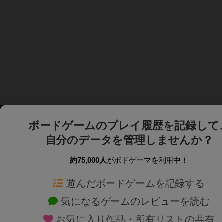
ボードゲームのプレイ履歴を記録して
自分のデータを管理しませんか？
約75,000人
がボドゲーマを利用中！
ボドゲーマTOP
ボードゲーム通販
遊んだボードゲームを記録する
気になるゲームのレビューを読む
ボードゲームを検索する
新作・再入荷情報
お気に入り作品・所有リストの共有
ボードゲームの新着レビュー
定番ボードゲームの通販