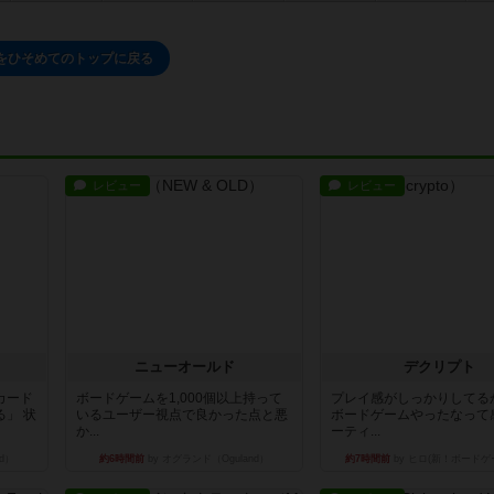
をひそめてのトップに戻る
レビュー
レビュー
ニューオールド
デクリプト
カード
ボードゲームを1,000個以上持って
プレイ感がしっかりしてる
」 状
いるユーザー視点で良かった点と悪
ボードゲームやったなって
か...
ーティ...
d）
約6時間前
by オグランド（Oguland）
約7時間前
by ヒロ(新！ボードゲ