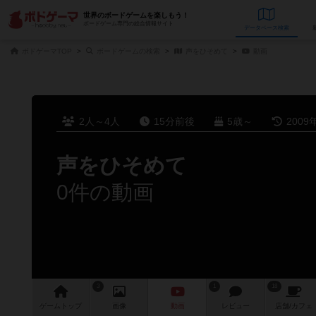
世界のボードゲームを楽しもう！
ボードゲーム専門の総合情報サイト
データベース
検
ボドゲーマTOP
ボードゲームの検索
声をひそめて
動画
2人～4人
15分前後
5歳～
2009
声をひそめて
0件の動画
3
1
18
ゲーム
トップ
画像
動画
レビュー
店舗/
カフェ