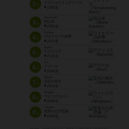
2
テラフォーミングマーズ
位
2395名
Stone Garden
3
枯山水
位
2280名
Viticulture
4
ワイナリーの四季
位
2272名
Agricola
5
アグリコラ
位
2120名
Azul
6
アズール
位
2034名
Splendor
7
宝石の煌き
位
2029名
Wingspan
8
ウイングスパン
位
2006名
7 Wonders
9
世界の七不思議
位
1920名
※Apple、Apple のロゴ は、米国および他の国々で登録された