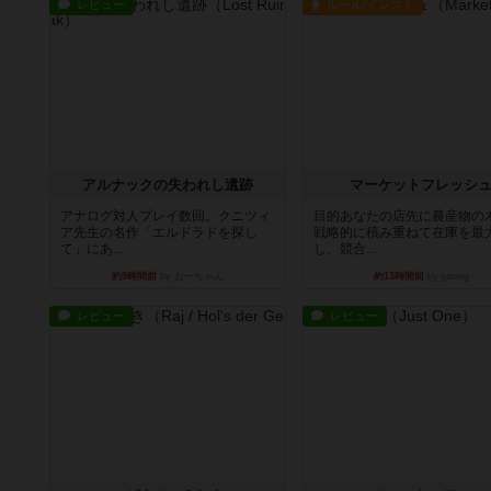
レビュー
ルール/インスト
アルナックの失われし遺跡
マーケットフレッシ
アナログ対人プレイ数回。クニツィ
目的あなたの店先に農産物の
ア先生の名作「エルドラドを探し
戦略的に積み重ねて在庫を最
て」にあ...
し、競合...
約9時間前
by おーちゃん
約13時間前
by jurong
レビュー
レビュー