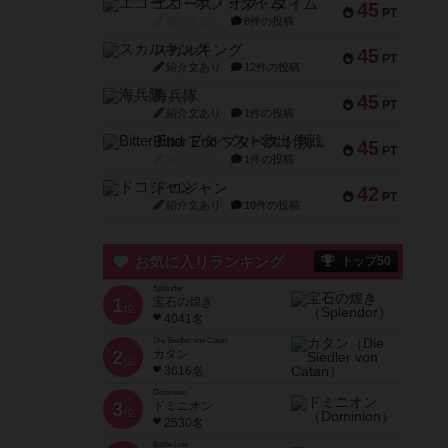
エコーズ・オブ・タイム
45
PT
紹介文なし
8件の投稿
スカルキング
45
PT
紹介文あり
12件の投稿
海兵隊
45
PT
紹介文あり
1件の投稿
Bitter End ブタペスト救出作戦
45
PT
紹介文なし
1件の投稿
ドコジャン
42
PT
紹介文あり
10件の投稿
お気に入りランキング
トップ50
Splendor
1
宝石の煌き
位
4041名
Die Siedler von Catan
2
カタン
位
3616名
Dominion
3
ドミニオン
位
2530名
Battle Line