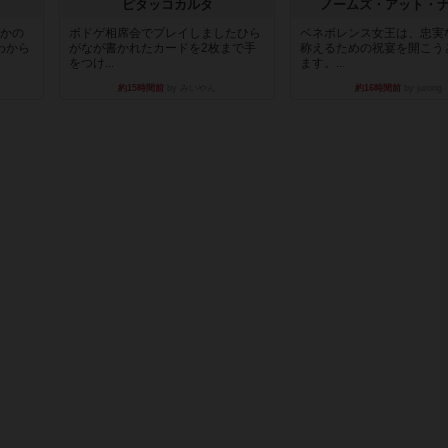
ピタッコカルタ
ノームズ・アット・
とかの
ボドゲ相席会でプレイしましたひら
ベネボレンス女王は、忠実
わから
がなが書かれたカードを2枚まで手
称えるための祝宴を開こう
をつけ...
ます。...
約15時間前
by みいやん
約16時間前
by jurong