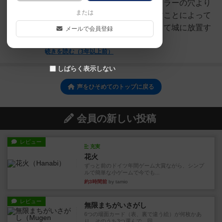
ラーの穴から侵入、そして指定カラーの穴より
または
脱出。これをスティック一本通すことによって
表現している。スティックを通して城に放置す
メールで会員登録
るまで鈴が鳴らなければ...
続きを読む（3年以上前）
しばらく表示しない
声をひそめてのトップに戻る
会員の新しい投稿
レビュー
充実
花火
ずっと前のドイツ年間ゲーム大賞ながら、シンプ
ルで簡単な小ゲームで今でも...
約3時間前
by tamio
レビュー
無限まちがいさがし
6つの場面カード（表、裏で違う絵）が何枚かあ
り、そのうち3つ選んで、同...