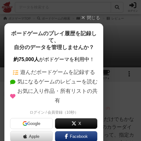
ログイン
閉じる
ボドゲーマTOP
ボードゲームの検索
声をひそめて
レビュー
ボードゲームのプレイ履歴を記録し
て、
声をひそめて
自分のデータを管理しませんか？
1件のレビュー
約75,000人
がボドゲーマを利用中！
遊んだボードゲームを記録する
3
1
18
トップ
画像
動画
レビュー
カフェ
気になるゲームのレビューを読む
お気に入り作品・所有リストの共
皇帝
141名
1名
0
有
ログイン / 会員登録（10秒）
野狐禅
子供用にと思っていたけど、大人だけでもかな
Google
X
り楽しめる。手番では、まず2個のカラーダイ
スをダイスロール。ダイス目に従って、指定カ
Apple
Facebook