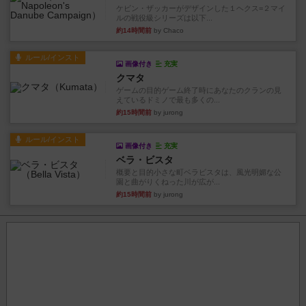
ケビン・ザッカーがデザインした１ヘクス=２マイ
ルの戦役級シリーズは以下...
約14時間前
by Chaco
ルール/インスト
画像付き
充実
クマタ
ゲームの目的ゲーム終了時にあなたのクランの見
えているドミノで最も多くの...
約15時間前
by jurong
ルール/インスト
画像付き
充実
ベラ・ビスタ
概要と目的小さな町ベラビスタは、風光明媚な公
園と曲がりくねった川が広が...
約15時間前
by jurong