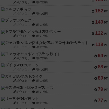
PT
紹介文あり
1件の投稿
クルティボ
152
PT
紹介文なし
1件の投稿
ブラヴェスト
140
PT
紹介文なし
1件の投稿
ドブル：ポケットモンスター
122
PT
紹介文あり
4件の投稿
ジャンヌ・ダルク-オルレアン ドロー＆ライト
118
PT
紹介文なし
5件の投稿
ファースト・イン・フライト
94
PT
紹介文あり
3件の投稿
ダイススローン
88
PT
紹介文なし
1件の投稿
ガルフストライク
80
PT
紹介文あり
1件の投稿
モズビ－ズ・レイダ－ズ
79
PT
紹介文あり
1件の投稿
リー対グラント
77
PT
紹介文あり
1件の投稿