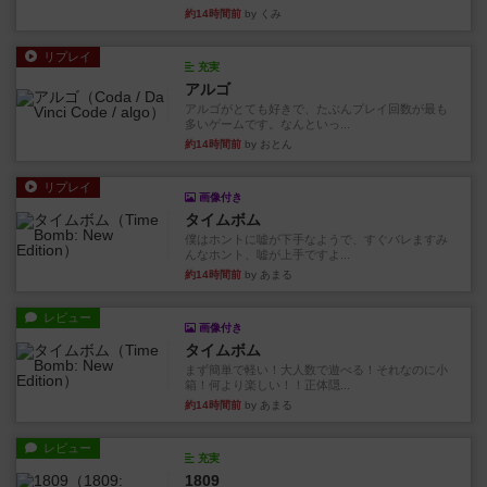
約14時間前
by くみ
リプレイ
充実
アルゴ
アルゴがとても好きで、たぶんプレイ回数が最も
多いゲームです。なんといっ...
約14時間前
by おとん
リプレイ
画像付き
タイムボム
僕はホントに嘘が下手なようで、すぐバレますみ
んなホント、嘘が上手ですよ...
約14時間前
by あまる
レビュー
画像付き
タイムボム
まず簡単で軽い！大人数で遊べる！それなのに小
箱！何より楽しい！！正体隠...
約14時間前
by あまる
レビュー
充実
1809