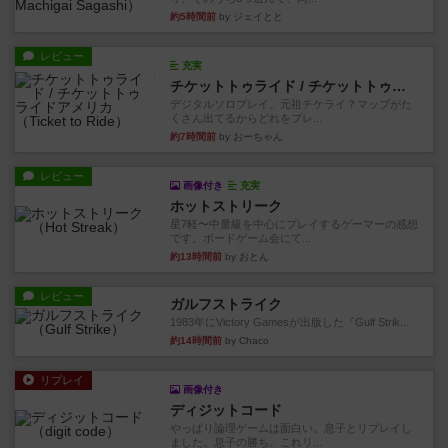
約5時間前
by ジェイとと
レビュー
充実
チケットトゥライド / チケットトゥライドアメリカ
デジタルソロプレイ。元祖チケライ？マップがた
くさん出てるからどれをプレ...
約7時間前
by おーちゃん
レビュー
画像付き
充実
ホットストリーク
星7軽〜中量級を中心にプレイするゲーマーの感想
です。ボードゲーム会にて...
約13時間前
by おとん
レビュー
ガルフストライク
1983年にVictory Gamesが出版した『Gulf Strik...
約14時間前
by Chaco
リプレイ
画像付き
ディジットコード
やっぱり論理ゲームは面白い。息子とリプレイし
ました。息子の勝ち。これリ...