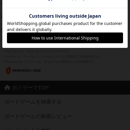
ラピード
46
PT
紹介文なし
1件の投稿
ザ・フラッフィー・ライト
44
PT
紹介文なし
0件の投稿
ふたつの城の物語
39
PT
紹介文あり
6件の投稿
※Apple、Apple のロゴ は、米国および他の国々で登録されたApple Inc.の商標です。
※App Store は、Apple Inc.のサービスマークです。
※Android は、グーグル インコーポレイテッドの商標または登録商標です。
※Google Play とそのロゴは、Google Inc.の商標または登録商標です。
ボドゲーマTOP
ボードゲームを検索する
ボードゲームの新着レビュー