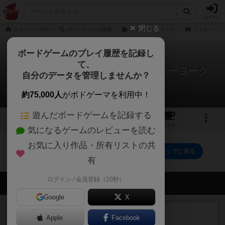
ログイン
閉じる
ボドゲーマTOP
ボードゲームの検索
ミスター・ジャック
ミスター・ジ
ボードゲームのプレイ履歴を記録し
て、
ミスター・ジャック・イン・ニューヨーク
自分のデータを管理しませんか？
0件の戦略やコツ
約75,000人
がボドゲーマを利用中！
遊んだボードゲームを記録する
2
1
6
トップ
画像
動画
レビュー
カフェ
気になるゲームのレビューを読む
お気に入り作品・所有リストの共
ミスター・ジャック・イン・ニューヨークのトップに戻る
有
ログイン / 会員登録（10秒）
会員の新しい投稿
Google
X
ルール/インスト
画像付き
充実
Apple
Facebook
マーケットフレッシュ