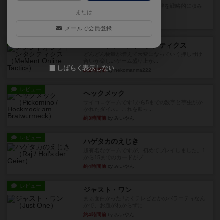
目的あなたの店先に農産物の木箱を戦略的に積み
または
重ねて在庫を最大化し、競合...
約1時間前
by jurong
メールで会員登録
レビュー
メメントオンラインタクティクス
どんどん物量が増えて大変になっていく押し付け
合いが楽しいゲーム盛り上が...
しばらく表示しない
約2時間前
by nekomanma222
レビュー
ヘックメック
サイコロゲームです1から5までの数字と芋虫がか
かれたダイス。これを振っ...
約3時間前
by みいやん
レビュー
ハゲタカのえじき
超有名なゲームですが、初めてプレイしました。1
から15までのカードがプ...
約4時間前
by みいやん
レビュー
ジャスト・ワン
まぁ面白かった‼️よくテレビとかのバラエティなん
かで、お題がわからずに...
約4時間前
by みいやん