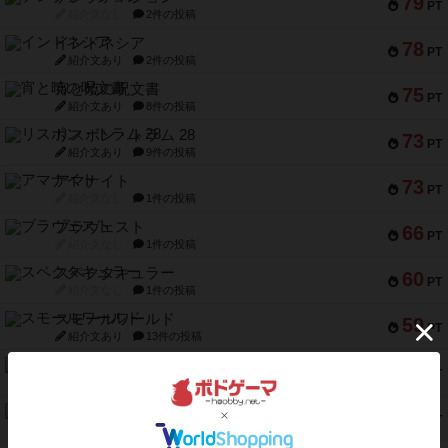
79
PT
紹介文なし
2件の投稿
インドネシア
78
PT
紹介文あり
2件の投稿
宵と暁の呪文書
75
PT
紹介文あり
8件の投稿
リスボン・トラム 28
73
PT
紹介文あり
9件の投稿
アマナイト
73
PT
紹介文なし
1件の投稿
ブラヴェスト
66
PT
紹介文なし
1件の投稿
スペクタキュラー
60
PT
紹介文なし
1件の投稿
スモールワールド
59
PT
紹介文あり
13件の投稿
ギャンブラー
58
PT
紹介文なし
2件の投稿
Bitter End ブタペスト救出作戦
52
PT
紹介文なし
1件の投稿