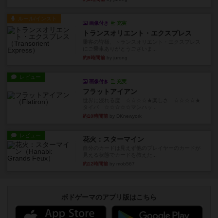
ルール/インスト
画像付き
充実
トランスオリエント・エクスプレス
乗客の皆様、トランスオリエント・エクスプレス
にご乗車ありがとうございま...
約9時間前
by jurong
レビュー
画像付き
充実
フラットアイアン
世界に浸れる度 ☆☆☆☆★楽しさ ☆☆☆☆★
タイパ ☆☆☆☆☆マンハッ...
約10時間前
by DKnewyork
レビュー
花火：スターマイン
自分のカードは見えず他のプレイヤーのカードが
見える状態でカードを教えた...
約12時間前
by mob567
ボドゲーマのアプリ版はこちら