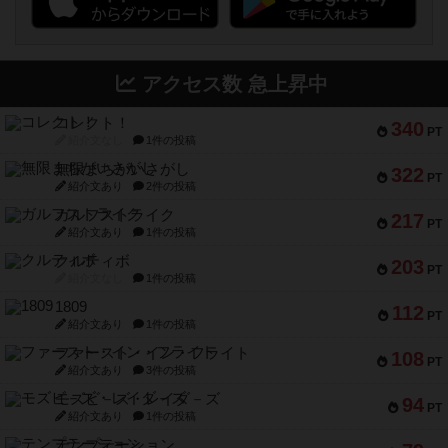
アクセス数 急上昇中
コレクト！
340
PT
紹介文なし
1件の投稿
無限まちがいさがし
322
PT
紹介文あり
2件の投稿
ガルフストライク
217
PT
紹介文あり
1件の投稿
クルティボ
203
PT
紹介文なし
1件の投稿
1809
112
PT
紹介文あり
1件の投稿
ファースト・イン・フライト
108
PT
紹介文あり
3件の投稿
モズビ－ズ・レイダ－ズ
94
PT
紹介文あり
1件の投稿
テンプテーション