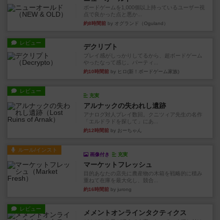
ボードゲームを1,000個以上持っているユーザー視
点で良かった点と悪か...
約8時間前
by オグランド（Oguland）
レビュー
デクリプト
プレイ感がしっかりしてるから、超ボードゲーム
やったなって感じ。パーティ...
約10時間前
by ヒロ(新！ボードゲーム家族)
レビュー
充実
アルナックの失われし遺跡
アナログ対人プレイ数回。クニツィア先生の名作
「エルドラドを探して」にあ...
約12時間前
by おーちゃん
ルール/インスト
画像付き
充実
マーケットフレッシュ
目的あなたの店先に農産物の木箱を戦略的に積み
重ねて在庫を最大化し、競合...
約16時間前
by jurong
レビュー
メメントオンラインタクティクス