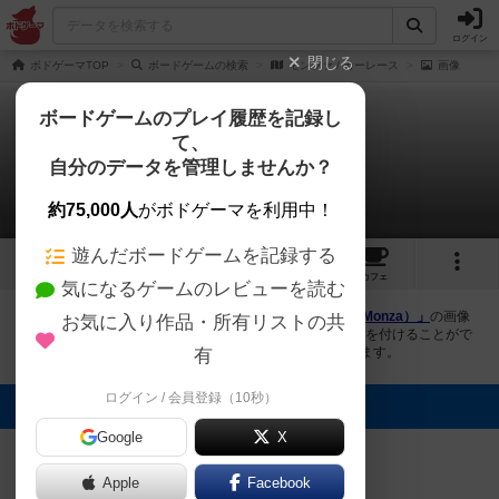
ログイン
閉じる
ボドゲーマTOP
ボードゲームの検索
モンツァ / カーレース
画像
ボードゲームのプレイ履歴を記録し
て、
モンツァ / カーレース
自分のデータを管理しませんか？
3件の画像
約75,000人
がボドゲーマを利用中！
遊んだボードゲームを記録する
3
3
20
トップ
画像
動画
レビュー
カフェ
気になるゲームのレビューを読む
ボドゲーマにログインすると、
「モンツァ / カーレース（Monza）」
の画像
お気に入り作品・所有リストの共
をアップロード出来たり、他のユーザーの投稿画像に評価を付けることがで
きます。また、トップ6の画像は様々なページで表示されます。
有
ログイン / 会員登録（10秒）
トップに表示される画像
Google
X
猫駒あきら
猫駒あきら
Mao
Apple
Facebook