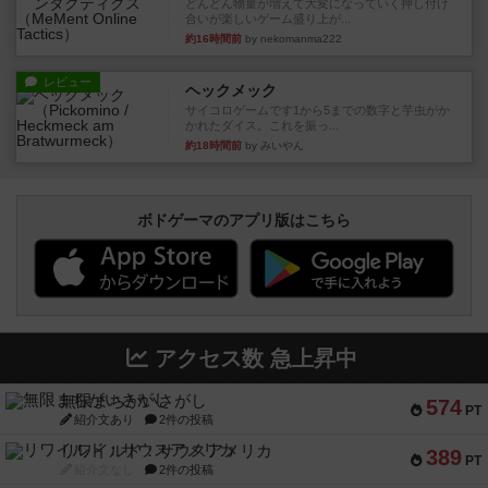
どんどん物量が増えて大変になっていく押し付け
合いが楽しいゲーム盛り上が...
約16時間前
by nekomanma222
レビュー
ヘックメック
サイコロゲームです1から5までの数字と芋虫がか
かれたダイス。これを振っ...
約18時間前
by みいやん
ボドゲーマのアプリ版はこちら
アクセス数 急上昇中
無限まちがいさがし
574
PT
紹介文あり
2件の投稿
リワイルド：サウスアメリカ
389
PT
紹介文なし
2件の投稿