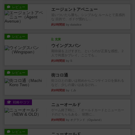
レビュー
エージェントアベニュー
追いついたら勝ち。シンプルな ルールとで直感的
な 目的で、ボドゲ慣れし...
約2時間前
by daisdice
レビュー
充実
ウイングスパン
期待値を上げすぎた、というのが正直な感想。２
人で何度かプレイ。ここでも...
約3時間前
by S
レビュー
街コロ通
街コロとの違いは初めから二つサイコロを振れる
など、少しの違いはあるけれ...
約8時間前
by くみ
戦略やコツ
ニューオールド
ゲーム終了時に、「オールドカードとニューカー
ドのどちらもある」 状態に...
約8時間前
by オグランド（Oguland）
レビュー
ニューオールド