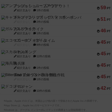
アンブッシュ！：ムーブアウト！
59
PT
紹介文あり
1件の投稿
キャプテン・フリップ：イスラ・ボンバ
51
PT
紹介文なし
2件の投稿
ガルフストライク
46
PT
紹介文あり
1件の投稿
エコーズ・オブ・タイム
45
PT
紹介文なし
8件の投稿
スカルキング
45
PT
紹介文あり
12件の投稿
海兵隊
45
PT
紹介文あり
1件の投稿
Bitter End ブタペスト救出作戦
45
PT
紹介文なし
1件の投稿
ドコジャン
42
PT
紹介文あり
10件の投稿
※Apple、Apple のロゴ は、米国および他の国々で登録されたApple Inc.の商標です。
※App Store は、Apple Inc.のサービスマークです。
※Android は、グーグル インコーポレイテッドの商標または登録商標です。