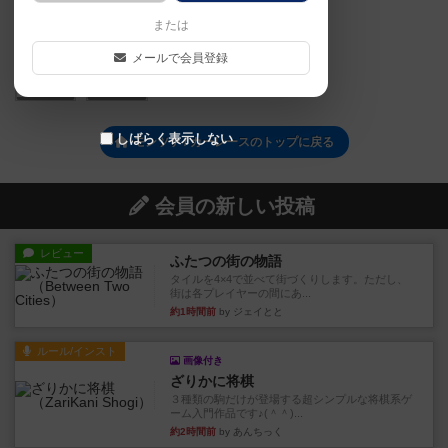
または
メールで会員登録
0
0
0
しばらく表示しない
モンツァ / カーレースのトップに戻る
会員の新しい投稿
レビュー
ふたつの街の物語
タイルを4×4で並べて街づくりします。ただし、
街は各プレイヤーの間にあ...
約1時間前
by ジェイとと
ルール/インスト
画像付き
ざりかに将棋
３種類の駒だけが登場する超シンプルな将棋系ゲ
ーム入門作品です♪(＾＾)...
約2時間前
by あんちっく