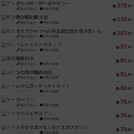
アンダー・ザ・テーブラー
378
PT
紹介文あり
1件の投稿
宵と暁の呪文書
133
PT
紹介文あり
8件の投稿
セミファイナル ～お前はまだ生きている～
103
PT
紹介文あり
1件の投稿
ワン・トゥ・ファイブ
97
PT
紹介文あり
1件の投稿
南北戦争
91
PT
紹介文あり
1件の投稿
ふたつの城の物語
91
PT
紹介文あり
6件の投稿
ノームズ・アット・ナイト
88
PT
紹介文なし
1件の投稿
マーリン
76
PT
紹介文あり
6件の投稿
フラットアイアン
75
PT
紹介文なし
2件の投稿
トランスオリエント・エクスプレス
70
PT
紹介文なし
1件の投稿