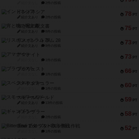
PT
紹介文なし
2件の投稿
インドネシア
78
PT
紹介文あり
2件の投稿
宵と暁の呪文書
75
PT
紹介文あり
8件の投稿
リスボン・トラム 28
73
PT
紹介文あり
9件の投稿
アマナイト
73
PT
紹介文なし
1件の投稿
ブラヴェスト
66
PT
紹介文なし
1件の投稿
スペクタキュラー
60
PT
紹介文なし
1件の投稿
スモールワールド
59
PT
紹介文あり
13件の投稿
ギャンブラー
58
PT
紹介文なし
2件の投稿
Bitter End ブタペスト救出作戦
52
PT
紹介文なし
1件の投稿