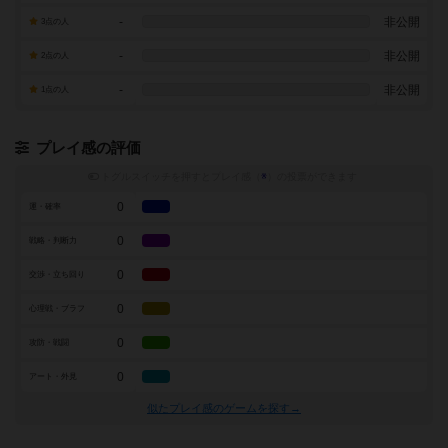
-
非公開
3点の人
-
非公開
2点の人
-
非公開
1点の人
プレイ感の評価
トグルスイッチを押すとプレイ感（
※
）の投票ができます
0
運・確率
0
戦略・判断力
0
交渉・立ち回り
0
心理戦・ブラフ
0
攻防・戦闘
0
アート・外見
似たプレイ感のゲームを探す→