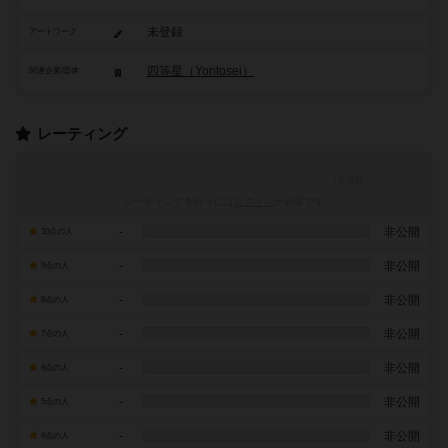
未登録
アートワーク
四等星（Yontosei）
関連企業/団体
レーティング
レーティングを行うには
ログイン
が必要です
-
非公開
10点の人
-
非公開
9点の人
-
非公開
8点の人
-
非公開
7点の人
-
非公開
6点の人
-
非公開
5点の人
-
非公開
4点の人