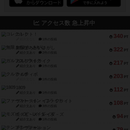
アクセス数 急上昇中
コレクト！
340
PT
紹介文なし
1件の投稿
無限まちがいさがし
322
PT
紹介文あり
2件の投稿
ガルフストライク
217
PT
紹介文あり
1件の投稿
クルティボ
203
PT
紹介文なし
1件の投稿
1809
112
PT
紹介文あり
1件の投稿
ファースト・イン・フライト
108
PT
紹介文あり
3件の投稿
モズビ－ズ・レイダ－ズ
94
PT
紹介文あり
1件の投稿
テンプテーション
79