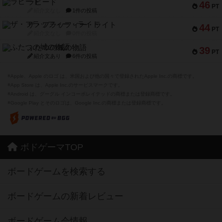
ラピード
46
PT
紹介文なし
1件の投稿
ザ・フラッフィー・ライト
44
PT
紹介文なし
0件の投稿
ふたつの城の物語
39
PT
紹介文あり
6件の投稿
※Apple、Apple のロゴ は、米国および他の国々で登録されたApple Inc.の商標です。
※App Store は、Apple Inc.のサービスマークです。
※Android は、グーグル インコーポレイテッドの商標または登録商標です。
※Google Play とそのロゴは、Google Inc.の商標または登録商標です。
ボドゲーマTOP
ボードゲームを検索する
ボードゲームの新着レビュー
ボードゲーム会情報