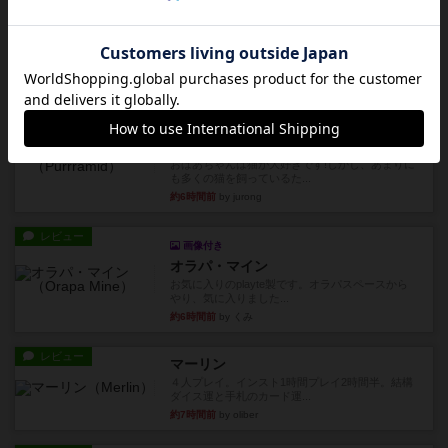
レビュー
海兵隊
1988年にVictory Gamesが出版した
『Leathernec...
約6時間前
by Chaco
ルール/インスト
画像付き
充実
パーミッド
おばあちゃんは猫が大好きです!しかし、あまりに
も多くの猫を飼っているた...
約6時間前
by jurong
レビュー
画像付き
オラパ・マイン
お気に入りのplayte製です。オラパスペースから
やり、気に入りました...
約6時間前
by くみ
レビュー
マーリン
４人プレイ。インスト1時間プレイ2時間半。結構
ダイス運と手札のカード運...
約7時間前
by oliber