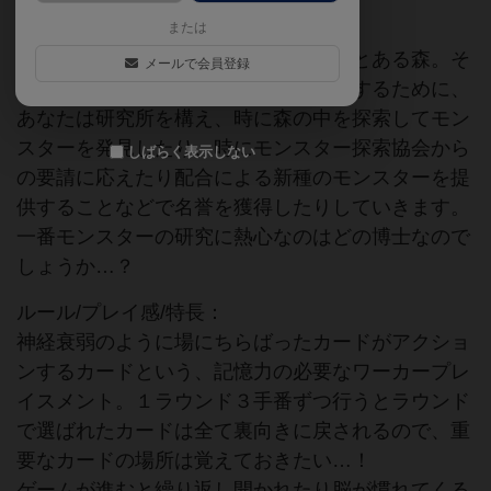
概要/世界観/導入：
または
モンスターが生息すると言われているとある森。そ
メールで会員登録
れらのモンスターの生態系などを研究するために、
あなたは研究所を構え、時に森の中を探索してモン
スターを発見したり、時にモンスター探索協会から
しばらく表示しない
の要請に応えたり配合による新種のモンスターを提
供することなどで名誉を獲得したりしていきます。
一番モンスターの研究に熱心なのはどの博士なので
しょうか…？
ルール/プレイ感/特長：
神経衰弱のように場にちらばったカードがアクショ
ンするカードという、記憶力の必要なワーカープレ
イスメント。１ラウンド３手番ずつ行うとラウンド
で選ばれたカードは全て裏向きに戻されるので、重
要なカードの場所は覚えておきたい…！
ゲームが進むと繰り返し開かれたり脳が慣れてくる