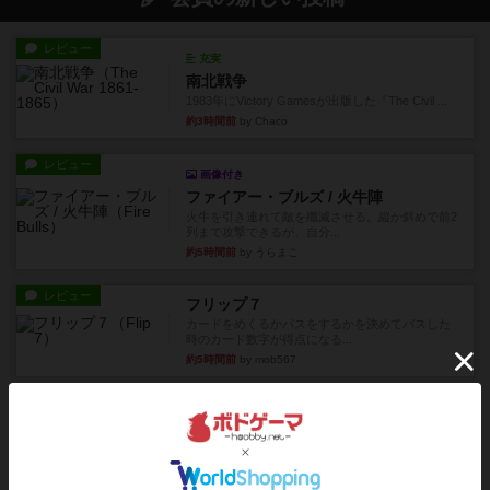
レビュー
充実
南北戦争
1983年にVictory Gamesが出版した『The Civil ...
約3時間前
by Chaco
レビュー
画像付き
ファイアー・ブルズ / 火牛陣
火牛を引き連れて敵を殲滅させる。縦か斜めで前2
列まで攻撃できるが、自分...
約5時間前
by うらまこ
レビュー
フリップ７
カードをめくるかパスをするかを決めてパスした
時のカード数字が得点になる...
約5時間前
by mob567
レビュー
コンセプト
親のプレイヤーがお題を決めて限られたヒントの
中から他のプレイヤーに当て...
約5時間前
by mob567