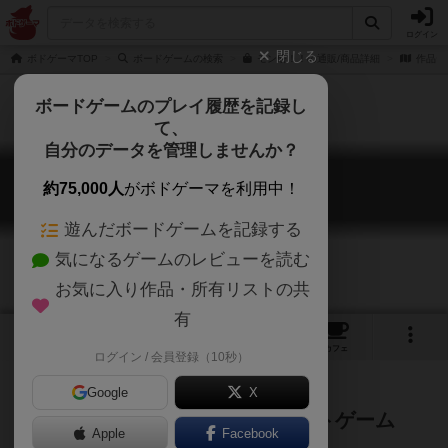
ログイン
閉じる
ボドゲーマTOP
ボードゲームの検索
モン研！！の通販/商品詳細
作品デ
ボードゲームのプレイ履歴を記録し
て、
自分のデータを管理しませんか？
モン研！！
約75,000人
がボドゲーマを利用中！
monken
遊んだボードゲームを記録する
気になるゲームのレビューを読む
お気に入り作品・所有リストの共
有
1
3
トップ
画像
動画
レビュー
カフェ
ログイン / 会員登録（10秒）
Google
X
モンスター探索系資源マネジメントゲーム
Apple
Facebook