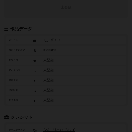
未登録
作品データ
モン研！！
タイトル
monken
原題・英題表記
未登録
参加人数
未登録
プレイ時間
未登録
対象年齢
未登録
発売時期
未登録
参考価格
クレジット
なんでもつくるレイ
ゲームデザイン