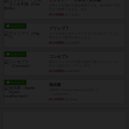
ファイアー・ブルズ / 火牛陣
火牛を引き連れて敵を殲滅させる。縦か斜めで前2
列まで攻撃できるが、自分...
約17時間前
by うらまこ
レビュー
フリップ７
カードをめくるかパスをするかを決めてパスした
時のカード数字が得点になる...
約18時間前
by mob567
レビュー
コンセプト
親のプレイヤーがお題を決めて限られたヒントの
中から他のプレイヤーに当て...
約18時間前
by mob567
レビュー
海兵隊
1988年にVictory Gamesが出版した
『Leathernec...
約18時間前
by Chaco