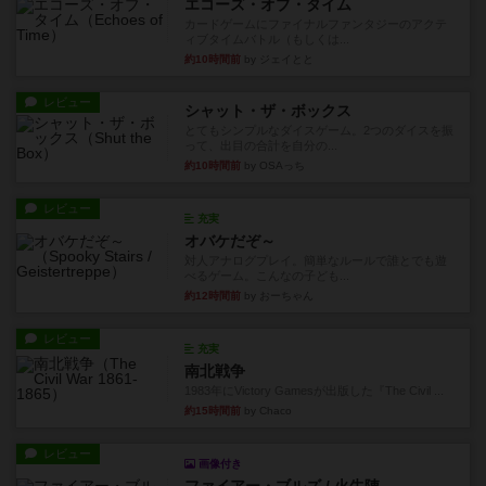
エコーズ・オブ・タイム
カードゲームにファイナルファンタジーのアクテ
ィブタイムバトル（もしくは...
約10時間前
by ジェイとと
レビュー
シャット・ザ・ボックス
とてもシンプルなダイスゲーム。2つのダイスを振
って、出目の合計を自分の...
約10時間前
by OSAっち
レビュー
充実
オバケだぞ～
対人アナログプレイ。簡単なルールで誰とでも遊
べるゲーム。こんなの子ども...
約12時間前
by おーちゃん
レビュー
充実
南北戦争
1983年にVictory Gamesが出版した『The Civil ...
約15時間前
by Chaco
レビュー
画像付き