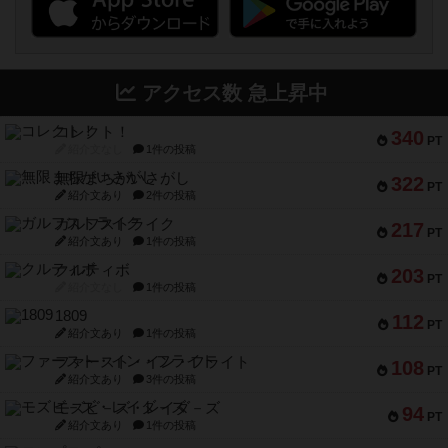
アクセス数 急上昇中
コレクト！
340
PT
紹介文なし
1件の投稿
無限まちがいさがし
322
PT
紹介文あり
2件の投稿
ガルフストライク
217
PT
紹介文あり
1件の投稿
クルティボ
203
PT
紹介文なし
1件の投稿
1809
112
PT
紹介文あり
1件の投稿
ファースト・イン・フライト
108
PT
紹介文あり
3件の投稿
モズビ－ズ・レイダ－ズ
94
PT
紹介文あり
1件の投稿