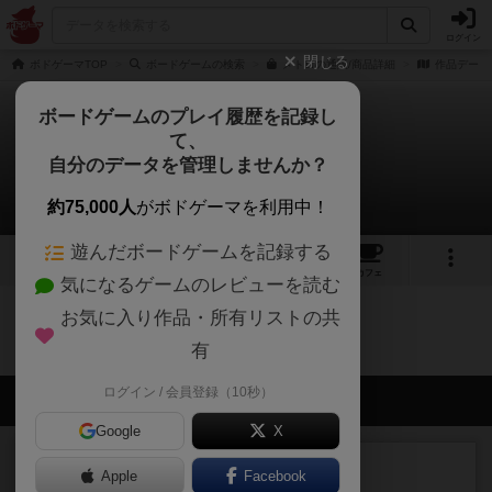
ログイン
閉じる
ボドゲーマTOP
ボードゲームの検索
メトロの通販/商品詳細
作品データ
ボードゲームのプレイ履歴を記録し
て、
メトロ
自分のデータを管理しませんか？
0件のルール/インスト
約75,000人
がボドゲーマを利用中！
遊んだボードゲームを記録する
7
3
17
トップ
画像
動画
レビュー
カフェ
気になるゲームのレビューを読む
お気に入り作品・所有リストの共
メトロのトップに戻る
有
ログイン / 会員登録（10秒）
会員の新しい投稿
Google
X
レビュー
画像付き
充実
Apple
Facebook
フラットアイアン