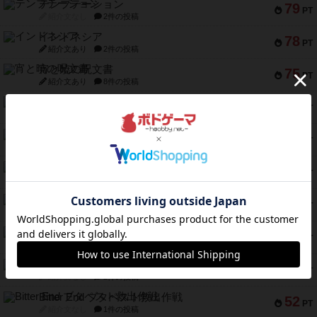
テンプテーション
79
PT
紹介文なし
2件の投稿
インドネシア
78
PT
紹介文あり
2件の投稿
宵と暁の呪文書
75
PT
紹介文あり
8件の投稿
リスボン・トラム 28
73
PT
紹介文あり
9件の投稿
アマナイト
73
PT
紹介文なし
1件の投稿
ブラヴェスト
66
PT
紹介文なし
1件の投稿
スペクタキュラー
60
PT
紹介文なし
1件の投稿
スモールワールド
59
PT
紹介文あり
13件の投稿
ギャンブラー
58
PT
紹介文なし
2件の投稿
Bitter End ブタペスト救出作戦
52
PT
紹介文なし
1件の投稿