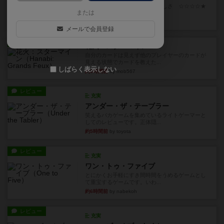
世界に浸れる度 ☆☆☆☆★楽しさ ☆☆☆☆★
または
タイパ ☆☆☆☆☆マンハッ...
約1時間前
by DKnewyork
メールで会員登録
レビュー
花火：スターマイン
自分のカードは見えず他のプレイヤーのカードが
見える状態でカードを教えた...
しばらく表示しない
約3時間前
by mob567
レビュー
充実
アンダー・ザ・テーブラー
笑えるバカゲームを集めているライトゲーマーと
してのレビューです。正体隠...
約5時間前
by toyota
レビュー
充実
ワン・トゥ・ファイブ
とにかくお手軽にすき間時間をうめるゲームとし
て重宝するゲームです。いわ...
約6時間前
by nabekoh
レビュー
充実