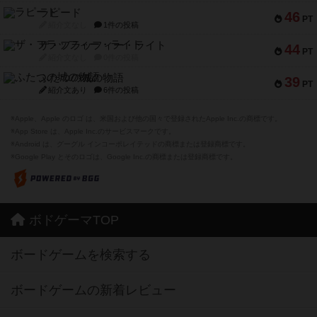
ラピード
46
PT
紹介文なし
1件の投稿
ザ・フラッフィー・ライト
44
PT
紹介文なし
0件の投稿
ふたつの城の物語
39
PT
紹介文あり
6件の投稿
※Apple、Apple のロゴ は、米国および他の国々で登録されたApple Inc.の商標です。
※App Store は、Apple Inc.のサービスマークです。
※Android は、グーグル インコーポレイテッドの商標または登録商標です。
※Google Play とそのロゴは、Google Inc.の商標または登録商標です。
ボドゲーマTOP
ボードゲームを検索する
ボードゲームの新着レビュー