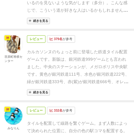
いるのを見ないような気がします（多分）。
こんな感
じで、こういう道が好きな人はいるかもしれません
が、割と地味です。
真ん中につなぐと得点2倍、とい
続きを見る
うのに惑わされてしまったのですが、これはできるだ
けゴールしないように自分の線を生かしていくゲーム
神
レビュー
379名
が参考
なのかなーと思いました。
これだけたくさんタイルを
置くのに、終わってみたら1位から3位までが数点の
カルカソンヌのちょっと前に登場した鉄道タイル配置
差！
荏原町将棋セ
ゲームです。新版は、銀河鉄道999ゲームとも言われ
ンター
ました。
中央のステーションが、メガロポリス中央駅
です。
黄色が銀河鉄道111号、水色が銀河鉄道222号、
緑が銀河鉄道333号、赤(紫)が銀河鉄道666号、オレン
ジが銀河鉄道888号、そして黒が銀河鉄道999号です。
続きを見る
到着駅までの間のタイルの数がVPとなります。メガロ
ポリス中央駅に到着した場合、VPは2倍です。
左側に
神
レビュー
332名
が参考
ある黒、赤紫、オレンジは、タイル配置が終わってVP
が確定しました。黒は中央を目指していましたが、寸
タイルを配置して線路を繋ぐゲーム。
まず人数によっ
前で他プレイヤーに左に曲げられてしまいました。赤
みなりん
て決められた位置に、自分の色の駅コマを配置する。