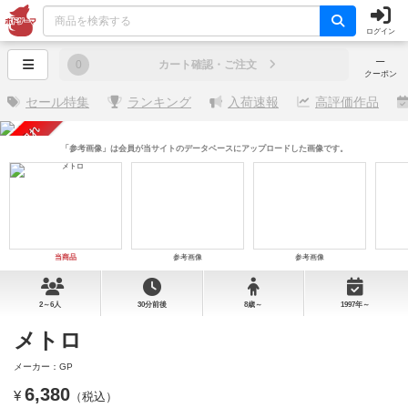
ログイン
─
0
カート確認・ご注文
クーポン
セール特集
ランキング
入荷速報
高評価作品
売り切れ
「参考画像」は会員が当サイトのデータベースにアップロードした画像です。
当商品
参考画像
参考画像
2～6人
30分前後
8歳～
1997年～
メトロ
メーカー：GP
6,380
¥
（税込）