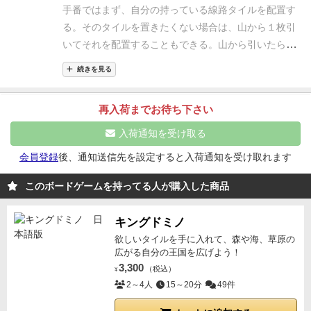
紫は中央に着きました。間に5枚あるので、
手番ではまず、自分の持っている線路タイルを配置す
5×2=10VP。オレンジは、辿ってみると、なんと19枚
る。そのタイルを置きたくない場合は、山から１枚引
(重複含む)使って、近くの17番の駅に到着していま
いてそれを配置することもできる。山から引いたら、
す。したがって19VPです。
メトロでは、自分のこと以
絶対にそれを配置しなくてはいけない。
配置する際、
上に他プレイヤーの線路のことを考えないといけませ
続きを見る
向きは揃えなくてはいけない。また、出発駅から到着
ん。戦略として、他プレイヤーの線路が長くならない
駅まで１枚のタイルで完結してしまうような配置はで
うち、極端に言うと、最低の2〜3VPで到着させてしま
再入荷までお待ち下さい
きない。外周もしくはすでに置かれているタイルに接
うという技があります。
実際はフランスの地下鉄ゲー
するように置かなくてはいけない。
これらを満たして
入荷通知を受け取る
ムです。
同作者で有名なのはローゼンケーニッヒ(駒配
いればどこにでも置くことができる。つまり、他のプ
置)ですが、あのゲームも、5枚の手札カードがお互い
会員登録
後、通知送信先を設定すると入荷通知を受け取れます
レイヤーの路線を終わらせてしまうこともできる。
出
に公開されているとはいえ、縛りが弱すぎるため、序
発駅からどこかの到着駅に接続されたら、タイルの枚
このボードゲームを持ってる人が購入した商品
中盤は適当に動かしてもほとんど影響もありません。
数分だけ点数を得る。ボード中央の駅に到達したら倍
ただ、このゲーム、終盤、目が回ります💦
迷路が好き
になる。
すべてのタイルが置かれたら終了。点数が一
キングドミノ
な方、どうぞ！笑
番高い人が勝利する。
ヴァリアントルールとして、タ
欲しいタイルを手に入れて、森や海、草原の
イルの置く向きを好きに出来るルールと、手札の枚数
広がる自分の王国を広げよう！
3,300
を２枚もしくは３枚にするルールがある。
（税込）
自分のブロ
¥
2～4人
15～20分
49件
グで写真付きで紹介しています。よろしければご覧く
ださい。
https://minarinbg.com/metro/