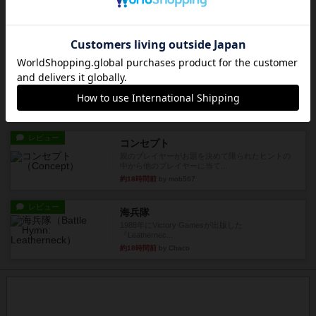
ファイアー・ブルズ / 火牛陣
火牛を引き連れて敵を殲滅させる。縦か斜めで前2
列まで攻撃できるが、自分...
約17時間前
by うらまこ
レビュー
フリップ７
カードをめくるかパスをするかを決めてパスした
時のカード数字が得点になる...
約18時間前
by mob567
レビュー
コンセプト
親のプレイヤーがお題を決めて限られたヒントの
中から他のプレイヤーに当て...
約18時間前
by mob567
レビュー
海兵隊
1988年にVictory Gamesが出版した
『Leathernec...
約18時間前
by Chaco