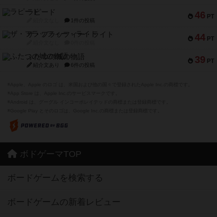
ラピード
46
PT
紹介文なし
1件の投稿
ザ・フラッフィー・ライト
44
PT
紹介文なし
0件の投稿
ふたつの城の物語
39
PT
紹介文あり
6件の投稿
※Apple、Apple のロゴ は、米国および他の国々で登録されたApple Inc.の商標です。
※App Store は、Apple Inc.のサービスマークです。
※Android は、グーグル インコーポレイテッドの商標または登録商標です。
※Google Play とそのロゴは、Google Inc.の商標または登録商標です。
ボドゲーマTOP
ボードゲームを検索する
ボードゲームの新着レビュー