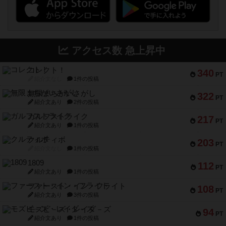
アクセス数 急上昇中
コレクト！
340
PT
紹介文なし
1件の投稿
無限まちがいさがし
322
PT
紹介文あり
2件の投稿
ガルフストライク
217
PT
紹介文あり
1件の投稿
クルティボ
203
PT
紹介文なし
1件の投稿
1809
112
PT
紹介文あり
1件の投稿
ファースト・イン・フライト
108
PT
紹介文あり
3件の投稿
モズビ－ズ・レイダ－ズ
94
PT
紹介文あり
1件の投稿