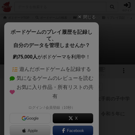
ログイン
閉じる
ボドゲーマTOP
ボードゲームの検索
めだまがえる
リプレイ日記
ボードゲームのプレイ履歴を記録し
て、
めだまがえる
自分のデータを管理しませんか？
ももこのリプレイ日記（2023年1月30日）
約75,000人
がボドゲーマを利用中！
遊んだボードゲームを記録する
1
13
2
トップ
画像
動画
レビュー
カフェ
気になるゲームのレビューを読む
お気に入り作品・所有リストの共
25名
が参考
0名
がナイス
0
3年以上前
有
めだまがえる７級検定試験 ３年前 もう左手前の子中学
２年生 右手前の子４年生です
ログイン / 会員登録（10秒）
その時の７級合格者 全国で２３名でした 令和５年に
Google
X
は 第二回を予定しています。。
よろしくお願いいたします。 たね企画室
Apple
Facebook