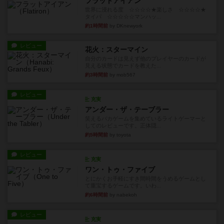
フラットアイアン
世界に浸れる度 ☆☆☆☆★楽しさ ☆☆☆☆★
タイパ ☆☆☆☆☆マンハッ...
約1時間前
by DKnewyork
レビュー
花火：スターマイン
自分のカードは見えず他のプレイヤーのカードが
見える状態でカードを教えた...
約3時間前
by mob567
レビュー
充実
アンダー・ザ・テーブラー
笑えるバカゲームを集めているライトゲーマーと
してのレビューです。正体隠...
約5時間前
by toyota
レビュー
充実
ワン・トゥ・ファイブ
とにかくお手軽にすき間時間をうめるゲームとし
て重宝するゲームです。いわ...
約6時間前
by nabekoh
レビュー
充実