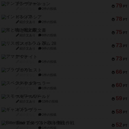
テンプテーション
79
PT
紹介文なし
2件の投稿
インドネシア
78
PT
紹介文あり
2件の投稿
宵と暁の呪文書
75
PT
紹介文あり
8件の投稿
リスボン・トラム 28
73
PT
紹介文あり
9件の投稿
アマナイト
73
PT
紹介文なし
1件の投稿
ブラヴェスト
66
PT
紹介文なし
1件の投稿
スペクタキュラー
60
PT
紹介文なし
1件の投稿
スモールワールド
59
PT
紹介文あり
13件の投稿
ギャンブラー
58
PT
紹介文なし
2件の投稿
Bitter End ブタペスト救出作戦
52
PT
紹介文なし
1件の投稿