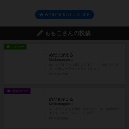
めだまがえるのトップに戻る
ももこさんの投稿
レビュー
めだまがえる
Medamagaeru
めだまがえるをおぼえよう！！ 『めだまがえ
る 体験コーナー』を設けていま...
約3年前
の投稿
戦略やコツ
めだまがえる
Medamagaeru
１、めだまがえる戦略・戦いかた 考（第5期めだ
まがえる名人 ヨッシー）お互...
約3年前
の投稿