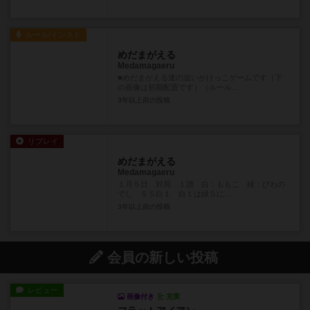
ルール/インスト
めだまがえる
Medamagaeru
■めだまがえる達の追いかけっこゲームです（下
の画像は初期配置です）（ルール...
3年以上前
の投稿
リプレイ
めだまがえる
Medamagaeru
１月５日 対局 １譜 白：ももこ 緑：びわの
でし ５５白１ 白１は緑５に...
3年以上前
の投稿
会員の新しい投稿
レビュー
画像付き
充実