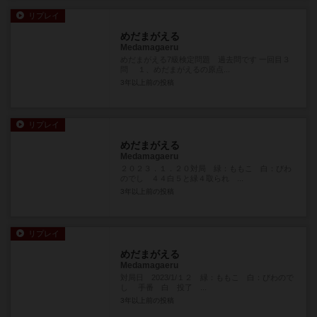
リプレイ
めだまがえる
Medamagaeru
めだまがえる7級検定問題 過去問です 一回目３
問 １、めだまがえるの原点...
3年以上前
の投稿
リプレイ
めだまがえる
Medamagaeru
２０２３．１．２０対局 緑：ももこ 白：びわ
のでし ４４白５と緑４取られ ...
3年以上前
の投稿
リプレイ
めだまがえる
Medamagaeru
対局日 2023/1/１２ 緑：ももこ 白：びわので
し 手番 白 投了 ...
3年以上前
の投稿