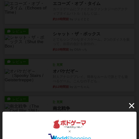
エコーズ・オブ・タイム
カードゲームにファイナルファンタジーのアクテ
ィブタイムバトル（もしくは...
約10時間前
by ジェイとと
レビュー
シャット・ザ・ボックス
とてもシンプルなダイスゲーム。2つのダイスを振
って、出目の合計を自分の...
約10時間前
by OSAっち
レビュー
充実
オバケだぞ～
対人アナログプレイ。簡単なルールで誰とでも遊
べるゲーム。こんなの子ども...
約12時間前
by おーちゃん
レビュー
充実
南北戦争
1983年にVictory Gamesが出版した『The Civil ...
約15時間前
by Chaco
レビュー
画像付き