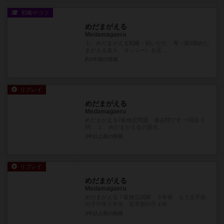
戦略やコツ
めだまがえる
Medamagaeru
１、めだまがえる戦略・戦いかた 考（第5期めだ
まがえる名人 ヨッシー）お互...
約3年前
の投稿
リプレイ
めだまがえる
Medamagaeru
めだまがえる7級検定問題 過去問です 一回目３
問 １、めだまがえるの原点...
3年以上前
の投稿
リプレイ
めだまがえる
Medamagaeru
めだまがえる７級検定試験 ３年前 もう左手前
の子中学２年生 右手前の子４年...
3年以上前
の投稿