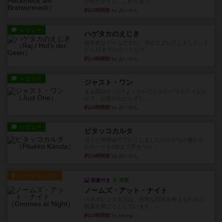
かれたダイス。これを振っ...
約13時間前
by みいやん
レビュー
ハゲタカのえじき
超有名なゲームですが、初めてプレイしました。1
から15までのカードがプ...
約14時間前
by みいやん
レビュー
ジャスト・ワン
まぁ面白かった‼️よくテレビとかのバラエティなん
かで、お題がわからずに...
約14時間前
by みいやん
レビュー
ピタッコカルタ
ボドゲ相席会でプレイしましたひらがなが書かれ
たカードを2枚まで手をつけ...
約14時間前
by みいやん
ルール/インスト
画像付き
充実
ノームズ・アット・ナイト
ベネボレンス女王は、忠実な臣民を称えるための
祝宴を開こうとしています。...
約15時間前
by jurong