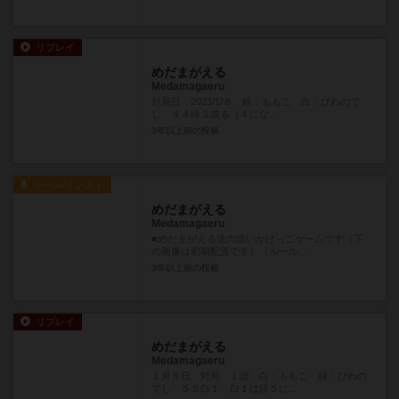
リプレイ
めだまがえる
Medamagaeru
対局日 2023/1/８ 緑：ももこ 白：びわので
し ４４緑３成る（４にな...
3年以上前
の投稿
ルール/インスト
めだまがえる
Medamagaeru
■めだまがえる達の追いかけっこゲームです（下
の画像は初期配置です）（ルール...
3年以上前
の投稿
リプレイ
めだまがえる
Medamagaeru
１月５日 対局 １譜 白：ももこ 緑：びわの
でし ５５白１ 白１は緑５に...