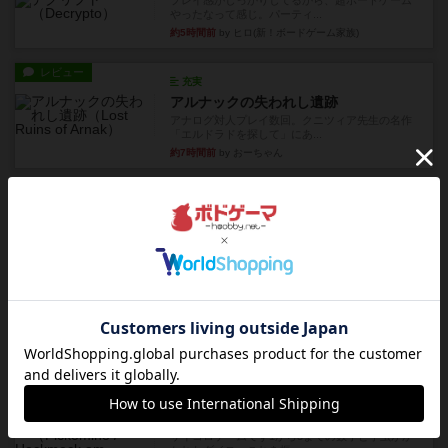
やったなって感じ。パーティ...
約5時間前
by ヒロ(新！ボードゲーム家族)
レビュー
充実
アルナックの失われし遺跡
アナログ対人プレイ数回。クニツィア先生の名作
「エルドラドを探して」にあ...
約7時間前
by おーちゃん
ルール/インスト
画像付き
充実
マーケットフレッシュ
目的あなたの店先に農産物の木箱を戦略的に積み
重ねて在庫を最大化し、競合...
約12時間前
by jurong
レビュー
メメントオンラインタクティクス
どんどん物量が増えて大変になっていく押し付け
合いが楽しいゲーム盛り上が...
約12時間前
by nekomanma222
レビュー
ヘックメック
サイコロゲームです1から5までの数字と芋虫がか