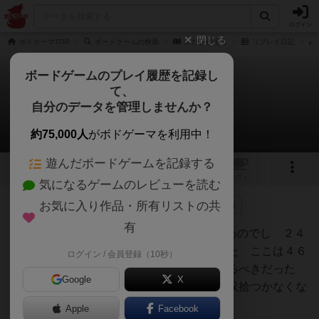
ログイン
閉じる
ボドゲーマTOP
ボードゲームの検索
めだまがえる
リプレイ日記
ボードゲームのプレイ履歴を記録し
て、
めだまがえる
自分のデータを管理しませんか？
ももこのリプレイ日記（2023年1月7日）
約75,000人
がボドゲーマを利用中！
遊んだボードゲームを記録する
1
13
2
トップ
画像
動画
レビュー
カフェ
気になるゲームのレビューを読む
お気に入り作品・所有リストの共
33名
が参考
1名
がナイス
0
3年以上前
有
対局日 2023/1/7 緑：ももこ 白：びわのでし ２４
白５に２５緑２と反発 これが 敗着だった ここは４６
ログイン / 会員登録（10秒）
緑４と逃げておいて ３５緑２の反撃を見るべきだった
Google
X
白５に３５白５成る（１になる）とされ 収拾つかなくな
り 敗戦
Apple
Facebook