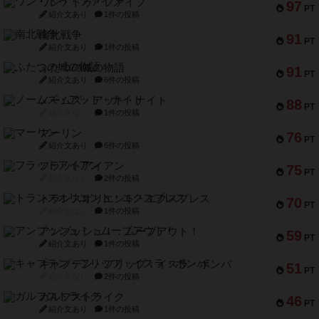
ワン・トゥ・ファイブ
97
PT
紹介文あり
1件の投稿
南北戦争
91
PT
紹介文あり
1件の投稿
ふたつの城の物語
91
PT
紹介文あり
6件の投稿
ノームズ・アット・ナイト
88
PT
紹介文なし
1件の投稿
マーリン
76
PT
紹介文あり
6件の投稿
フラットアイアン
75
PT
紹介文なし
2件の投稿
トランスオリエント・エクスプレス
70
PT
紹介文なし
1件の投稿
アンブッシュ！：ムーブアウト！
59
PT
紹介文あり
1件の投稿
キャプテン・フリップ：イスラ・ボンバ
51
PT
紹介文なし
2件の投稿
ガルフストライク
46
PT
紹介文あり
1件の投稿