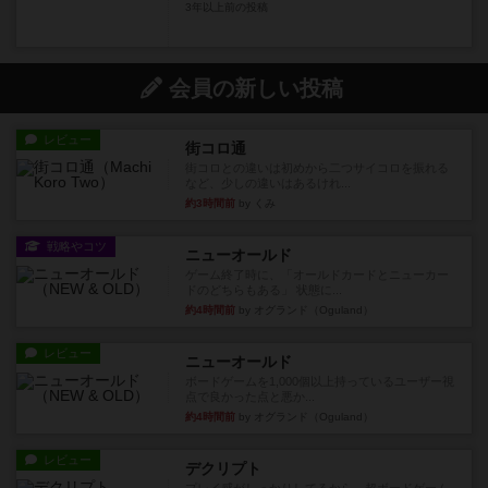
3年以上前
の投稿
会員の新しい投稿
レビュー
街コロ通
街コロとの違いは初めから二つサイコロを振れる
など、少しの違いはあるけれ...
約3時間前
by くみ
戦略やコツ
ニューオールド
ゲーム終了時に、「オールドカードとニューカー
ドのどちらもある」 状態に...
約4時間前
by オグランド（Oguland）
レビュー
ニューオールド
ボードゲームを1,000個以上持っているユーザー視
点で良かった点と悪か...
約4時間前
by オグランド（Oguland）
レビュー
デクリプト
プレイ感がしっかりしてるから、超ボードゲーム