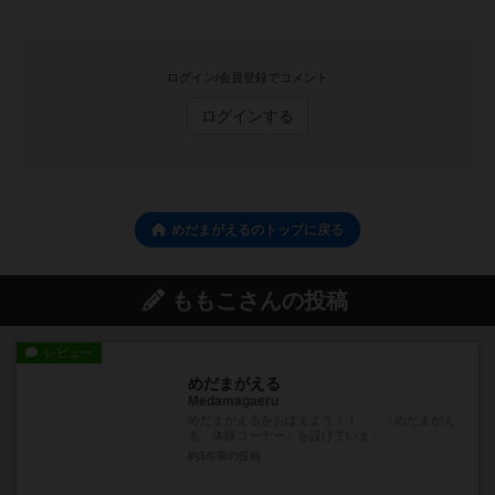
ログイン/会員登録でコメント
ログインする
めだまがえるのトップに戻る
ももこさんの投稿
レビュー
めだまがえる
Medamagaeru
めだまがえるをおぼえよう！！ 『めだまがえ
る 体験コーナー』を設けていま...
約3年前
の投稿