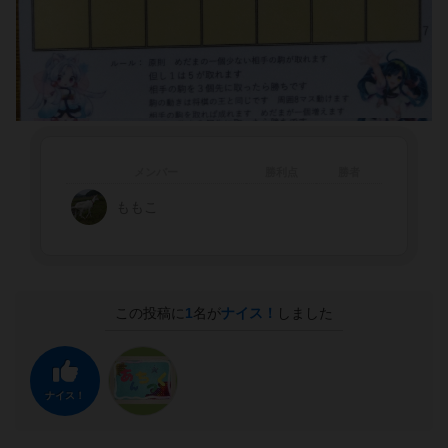
メンバー
勝利点
勝者
ももこ
この投稿に
1
名が
ナイス！
しました
ナイス！