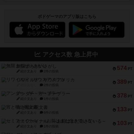
ボドゲーマのアプリ版はこちら
アクセス数 急上昇中
無限まちがいさがし
574
PT
紹介文あり
2件の投稿
リワイルド：サウスアメリカ
389
PT
紹介文なし
2件の投稿
アンダー・ザ・テーブラー
378
PT
紹介文あり
1件の投稿
宵と暁の呪文書
133
PT
紹介文あり
8件の投稿
セミファイナル ～お前はまだ生きている～
103
PT
紹介文あり
1件の投稿