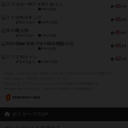
エコーズ・オブ・タイム
45
PT
紹介文なし
8件の投稿
スカルキング
45
PT
紹介文あり
12件の投稿
海兵隊
45
PT
紹介文あり
1件の投稿
Bitter End ブタペスト救出作戦
45
PT
紹介文なし
1件の投稿
ドコジャン
42
PT
紹介文あり
10件の投稿
※Apple、Apple のロゴ は、米国および他の国々で登録されたApple Inc.の商標です。
※App Store は、Apple Inc.のサービスマークです。
※Android は、グーグル インコーポレイテッドの商標または登録商標です。
※Google Play とそのロゴは、Google Inc.の商標または登録商標です。
ボドゲーマTOP