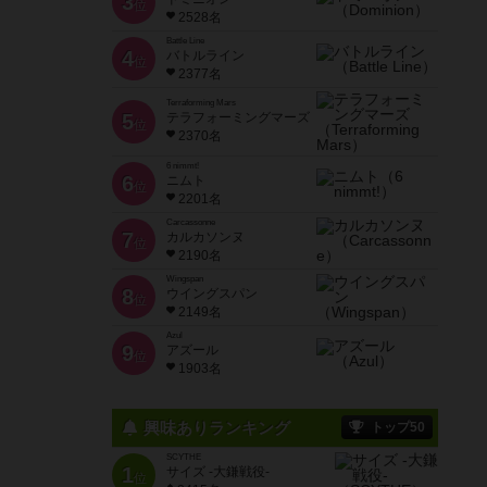
3
位
2528名
Battle Line
4
バトルライン
位
2377名
Terraforming Mars
5
テラフォーミングマーズ
位
2370名
6 nimmt!
6
ニムト
位
2201名
Carcassonne
7
カルカソンヌ
位
2190名
Wingspan
8
ウイングスパン
位
2149名
Azul
9
アズール
位
1903名
興味ありランキング
トップ50
SCYTHE
1
サイズ -大鎌戦役-
位