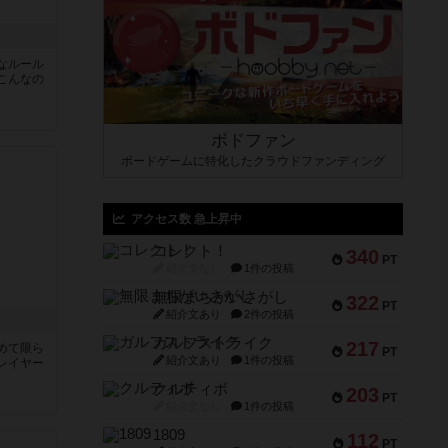
なルール
こんなの
ん
ボドファン
ボードゲームに特化したクラウドファンディング
アクセス数 急上昇中
コレクト！
340
PT
紹介文なし
1件の投稿
無限まちがいさがし
322
PT
紹介文あり
2件の投稿
ガルフストライク
217
めて限ら
PT
紹介文あり
1件の投稿
レイヤー
クルティボ
203
PT
紹介文なし
1件の投稿
1809
112
PT