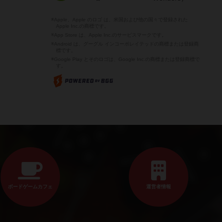
※Apple、Apple のロゴ は、米国および他の国々で登録された
Apple Inc.の商標です。
※App Store は、Apple Inc.のサービスマークです。
※Android は、グーグル インコーポレイテッドの商標または登録商
標です。
※Google Play とそのロゴは、Google Inc.の商標または登録商標で
す。
ボードゲームカフェ
運営者情報