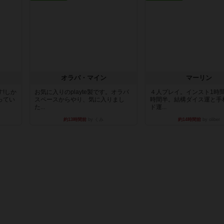
オラパ・マイン
マーリン
!しか
お気に入りのplayte製です。オラパ
４人プレイ。インスト1時
ってい
スペースからやり、気に入りまし
時間半。結構ダイス運と手
た...
ド運...
約13時間前
by くみ
約14時間前
by oliber