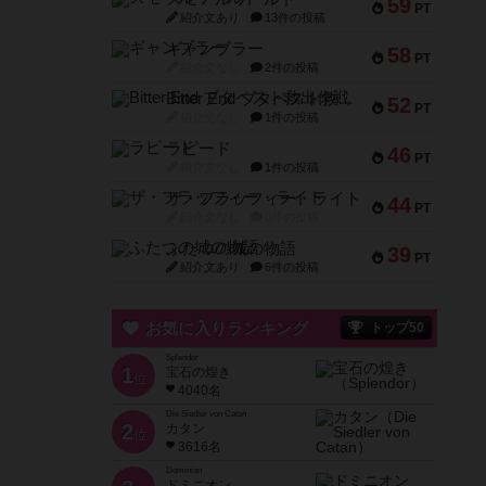
59
PT
紹介文あり
13件の投稿
ギャンブラー
58
PT
紹介文なし
2件の投稿
Bitter End ブタペスト救出作戦
52
PT
紹介文なし
1件の投稿
ラピード
46
PT
紹介文なし
1件の投稿
ザ・フラッフィー・ライト
44
PT
紹介文なし
0件の投稿
ふたつの城の物語
39
PT
紹介文あり
6件の投稿
お気に入りランキング
トップ50
Splendor
1
宝石の煌き
位
4040名
Die Siedler von Catan
2
カタン
位
3616名
Dominion
ドミニオン