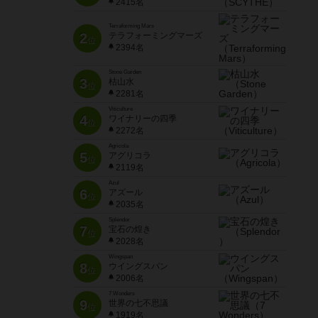
2415名
Terraforming Mars
2
テラフォーミングマーズ
位
2394名
Stone Garden
3
枯山水
位
2281名
Viticulture
4
ワイナリーの四季
位
2272名
Agricola
5
アグリコラ
位
2119名
Azul
6
アズール
位
2035名
Splendor
7
宝石の煌き
位
2028名
Wingspan
8
ウイングスパン
位
2006名
7 Wonders
9
世界の七不思議
位
1919名