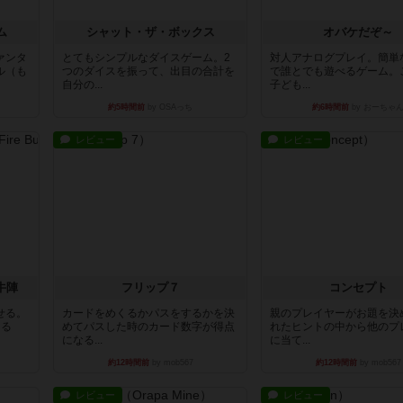
ム
シャット・ザ・ボックス
オバケだぞ～
ァンタ
とてもシンプルなダイスゲーム。2
対人アナログプレイ。簡単
ル（も
つのダイスを振って、出目の合計を
で誰とでも遊べるゲーム。
自分の...
子ども...
約5時間前
by OSAっち
約6時間前
by おーちゃ
レビュー
レビュー
牛陣
フリップ７
コンセプト
せる。
カードをめくるかパスをするかを決
親のプレイヤーがお題を決
きる
めてパスした時のカード数字が得点
れたヒントの中から他のプ
になる...
に当て...
約12時間前
by mob567
約12時間前
by mob567
レビュー
レビュー