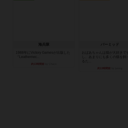
海兵隊
パーミッド
1988年にVictory Gamesが出版した
おばあちゃんは猫が大好きです
『Leathernec...
し、あまりにも多くの猫を飼
るた...
約13時間前
by Chaco
約13時間前
by jurong