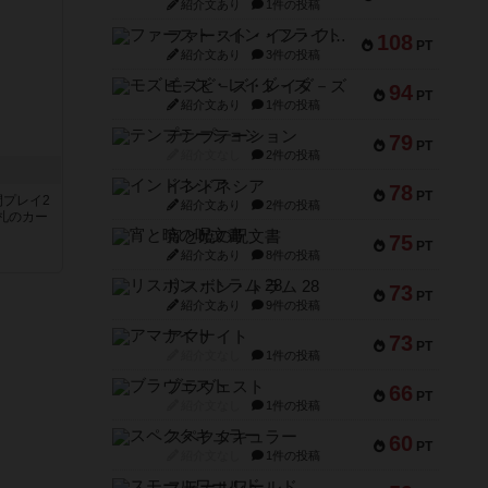
紹介文あり
1件の投稿
ファースト・イン・フライト
108
PT
紹介文あり
3件の投稿
モズビ－ズ・レイダ－ズ
94
PT
紹介文あり
1件の投稿
テンプテーション
79
PT
紹介文なし
2件の投稿
インドネシア
78
PT
間プレイ2
紹介文あり
2件の投稿
札のカー
宵と暁の呪文書
75
PT
紹介文あり
8件の投稿
リスボン・トラム 28
73
PT
紹介文あり
9件の投稿
アマナイト
73
PT
紹介文なし
1件の投稿
ブラヴェスト
66
PT
紹介文なし
1件の投稿
スペクタキュラー
60
PT
紹介文なし
1件の投稿
スモールワールド