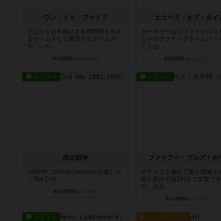
ワン・トゥ・ファイブ
エコーズ・オブ・タイ
とにかくお手軽にすき間時間をうめ
カードゲームにファイナルフ
るゲームとして重宝するゲームで
ジーのアクティブタイムバト
す。いわ...
しくは...
約1時間前
by nabekoh
約5時間前
by ジェイとと
レビュー
レビュー
南北戦争
ファイアー・ブルズ / 火
1983年にVictory Gamesが出版した
火牛を引き連れて敵を殲滅さ
『The Civil ...
縦か斜めで前2列まで攻撃で
が、自分...
約10時間前
by Chaco
約12時間前
by うらまこ
レビュー
ルール/インスト