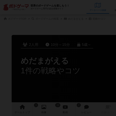
世界のボードゲームを楽しもう！
ボードゲーム専門の総合情報サイト
データベース
検
ボドゲーマTOP
ボードゲームの検索
めだまがえる
戦略やコツ
2人用
10分～15分
5歳～
めだまがえる
1件の戦略やコツ
1
13
2
ゲーム
トップ
画像
動画
レビュー
店舗/
カフェ