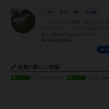
皇帝
39名
0名
0
画像
１、めだまがえる戦略・戦いかた考（
うにしてます。たとえば３を相手の２
るなら狙われても自分の５が守ってくれ
ももこ
続きを読む（約3年前）
め
会員の新しい投稿
レビュー
レビュー