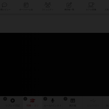
索
新着レビュー
ボードゲーム会
コミュニティ
掲示板一覧
8
1
1
2
リプレイ
日記
戦略
・コツ
ルール
/インスト
掲示板
拡張/関連
作
次