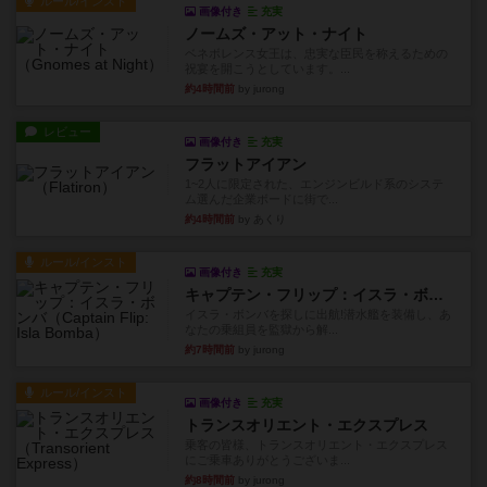
ルール/インスト
画像付き
充実
ノームズ・アット・ナイト
ベネボレンス女王は、忠実な臣民を称えるための
祝宴を開こうとしています。...
約4時間前
by jurong
レビュー
画像付き
充実
フラットアイアン
1~2人に限定された、エンジンビルド系のシステ
ム選んだ企業ボードに街で...
約4時間前
by あくり
ルール/インスト
画像付き
充実
キャプテン・フリップ：イスラ・ボンバ
イスラ・ボンバを探しに出航!潜水艦を装備し、あ
なたの乗組員を監獄から解...
約7時間前
by jurong
ルール/インスト
画像付き
充実
トランスオリエント・エクスプレス
乗客の皆様、トランスオリエント・エクスプレス
にご乗車ありがとうございま...
約8時間前
by jurong