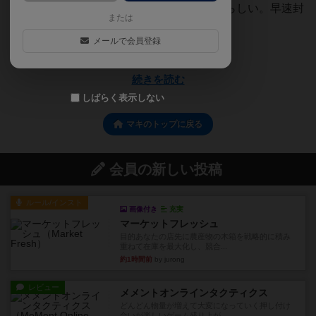
ていた。どうやら作戦指示書を受け取ったらしい。早速封
または
を切り、3人は二通の作戦指示書に...
メールで会員登録
五行思想【ごぎょうしそう】
続きを読む
しばらく表示しない
マキのトップに戻る
会員の新しい投稿
ルール/インスト
画像付き
充実
マーケットフレッシュ
目的あなたの店先に農産物の木箱を戦略的に積み
重ねて在庫を最大化し、競合...
約1時間前
by jurong
レビュー
メメントオンラインタクティクス
どんどん物量が増えて大変になっていく押し付け
合いが楽しいゲーム盛り上が...