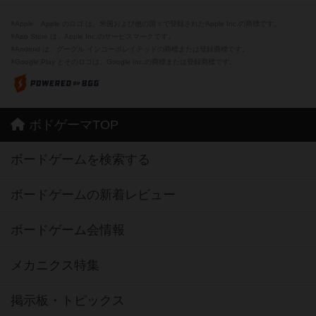
※Apple、Apple のロゴ は、米国および他の国々で登録されたApple Inc.の商標です。
※App Store は、Apple Inc.のサービスマークです。
※Android は、グーグル インコーポレイテッドの商標または登録商標です。
※Google Play とそのロゴは、Google Inc.の商標または登録商標です。
ボドゲーマTOP
ボードゲームを検索する
ボードゲームの新着レビュー
ボードゲーム会情報
メカニクス特集
掲示板・トピックス