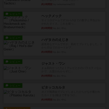
約1時間前
by nekomanma222
レビュー
ヘックメック
サイコロゲームです1から5までの数字と芋虫がか
かれたダイス。これを振っ...
約3時間前
by みいやん
レビュー
ハゲタカのえじき
超有名なゲームですが、初めてプレイしました。1
から15までのカードがプ...
約3時間前
by みいやん
レビュー
ジャスト・ワン
まぁ面白かった‼️よくテレビとかのバラエティなん
かで、お題がわからずに...
約3時間前
by みいやん
レビュー
ピタッコカルタ
ボドゲ相席会でプレイしましたひらがなが書かれ
たカードを2枚まで手をつけ...
約3時間前
by みいやん