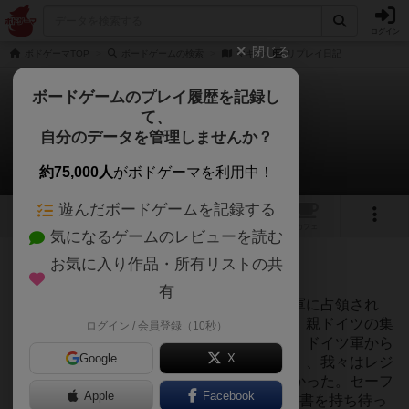
ログイン
閉じる
ボドゲーマTOP
ボードゲームの検索
マキ
リプレイ日記
ボードゲームのプレイ履歴を記録し
て、
マキ
自分のデータを管理しませんか？
1件のリプレイ日記
約75,000人
がボドゲーマを利用中！
遊んだボードゲームを記録する
31
1
3
トップ
画像
動画
レビュー
カフェ
気になるゲームのレビューを読む
投稿日：2020年12月24日 11時59分
お気に入り作品・所有リストの共
276
名に読まれています
有
第二次世界大戦の最中、フランスはドイツ軍に占領され
た。街中ではドイツ兵が我が物顔で闊歩し、親ドイツの集
ログイン / 会員登録（10秒）
まりであるフランス民兵団と談笑していた。ドイツ軍から
Google
X
何としてもフランスを解放しなくては、、、、我々はレジ
スタンスのアジトであるセーフハウスに向かった。セーフ
Apple
Facebook
ハウスに到着するともう1人の仲間が手に封書を持ち待っ