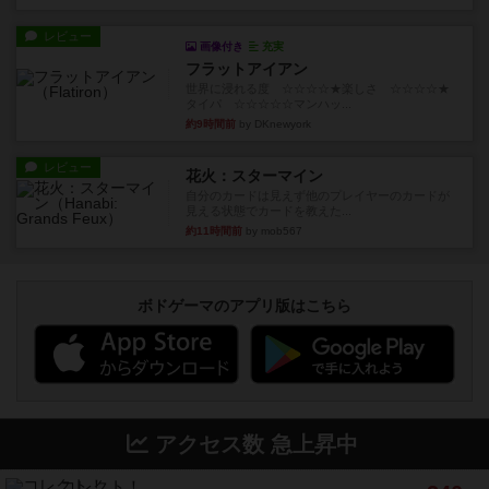
レビュー
画像付き
充実
フラットアイアン
世界に浸れる度 ☆☆☆☆★楽しさ ☆☆☆☆★
タイパ ☆☆☆☆☆マンハッ...
約9時間前
by DKnewyork
レビュー
花火：スターマイン
自分のカードは見えず他のプレイヤーのカードが
見える状態でカードを教えた...
約11時間前
by mob567
ボドゲーマのアプリ版はこちら
アクセス数 急上昇中
コレクト！