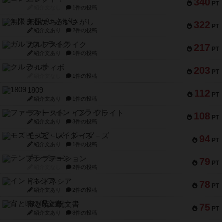
340
PT
紹介文なし
1件の投稿
無限まちがいさがし
322
PT
紹介文あり
2件の投稿
ガルフストライク
217
PT
紹介文あり
1件の投稿
クルティボ
203
PT
紹介文なし
1件の投稿
1809
112
PT
紹介文あり
1件の投稿
ファースト・イン・フライト
108
PT
紹介文あり
3件の投稿
モズビ－ズ・レイダ－ズ
94
PT
紹介文あり
1件の投稿
テンプテーション
79
PT
紹介文なし
2件の投稿
インドネシア
78
PT
紹介文あり
2件の投稿
宵と暁の呪文書
75
PT
紹介文あり
8件の投稿