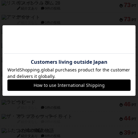
リスボン・トラム 28
73
PT
紹介文あり
9件の投稿
アマナイト
73
PT
紹介文なし
1件の投稿
ブラヴェスト
66
PT
紹介文なし
1件の投稿
スペクタキュラー
60
PT
紹介文なし
1件の投稿
スモールワールド
59
PT
紹介文あり
13件の投稿
ギャンブラー
58
PT
紹介文なし
2件の投稿
Bitter End ブタペスト救出作戦
52
PT
紹介文なし
1件の投稿
ラピード
46
PT
紹介文なし
1件の投稿
ザ・フラッフィー・ライト
44
PT
紹介文なし
0件の投稿
ふたつの城の物語
39
PT
紹介文あり
6件の投稿