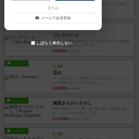
4/5点呪文を修得したり使い魔にトークンを捧げた
または
りして得点を増やしてい...
約1時間前
by ワタル
メールで会員登録
レビュー
画像付き
充実
ワンラウンド
星5軽〜中量級を中心にプレイするゲーマーの感想
しばらく表示しない
です。今回はボードゲーム...
約5時間前
by おとん
レビュー
充実
花火
ずっと前のドイツ年間ゲーム大賞ながら、シンプ
ルで簡単な小ゲームで今でも...
約8時間前
by tamio
レビュー
無限まちがいさがし
6つの場面カード（表、裏で違う絵）が何枚かあ
り、そのうち3つ選んで、同...
約10時間前
by ジェイとと
レビュー
充実