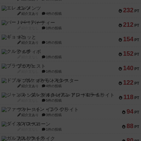
エレメンツ
232
PT
紹介文あり
4件の投稿
バー！パーティー
212
PT
紹介文なし
1件の投稿
ギョッと
154
PT
紹介文あり
1件の投稿
クルティボ
152
PT
紹介文なし
1件の投稿
ブラヴェスト
140
PT
紹介文なし
1件の投稿
ドブル：ポケットモンスター
122
PT
紹介文あり
4件の投稿
ジャンヌ・ダルク-オルレアン ドロー＆ライト
118
PT
紹介文なし
5件の投稿
ファースト・イン・フライト
94
PT
紹介文あり
3件の投稿
ダイススローン
88
PT
紹介文なし
1件の投稿
ガルフストライク
80