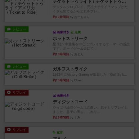
チケットトゥライド / チケットトゥライドアメリカ
デジタルソロプレイ。元祖チケライ？マップがた
くさん出てるからどれをプレ...
約12時間前
by おーちゃん
レビュー
画像付き
充実
ホットストリーク
星7軽〜中量級を中心にプレイするゲーマーの感想
です。ボードゲーム会にて...
約18時間前
by おとん
レビュー
ガルフストライク
1983年にVictory Gamesが出版した『Gulf Strik...
約19時間前
by Chaco
リプレイ
画像付き
ディジットコード
やっぱり論理ゲームは面白い。息子とリプレイし
ました。息子の勝ち。これリ...
約19時間前
by くみ
リプレイ
充実