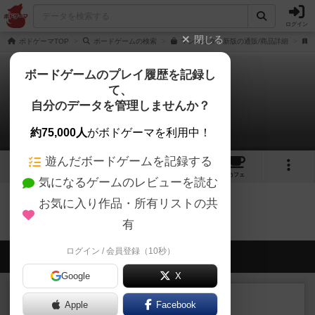
ログイン
閉じる
ボドゲーマTOP
ボードゲームの検索
マンハッタン新版の通販/商品詳細
ボードゲームのプレイ履歴を記録し
て、
マンハッタン
自分のデータを管理しませんか？
0件のリプレイ日記
約75,000人
がボドゲーマを利用中！
遊んだボードゲームを記録する
16
3
22
150
トップ
画像
動画
レビュー
カフェ
気になるゲームのレビューを読む
お気に入り作品・所有リストの共
マンハッタンのトップに戻る
有
ログイン / 会員登録（10秒）
会員の新しい投稿
Google
X
レビュー
充実
Apple
Facebook
宵と暁の呪文書