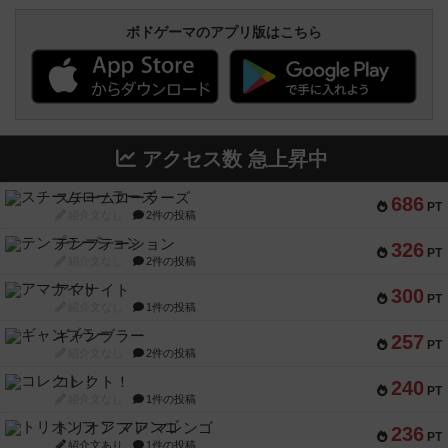
ボドゲーマのアプリ版はこちら
アクセス数 急上昇中
スチームローラーズ
686
PT
紹介文なし
2件の投稿
テンプテーション
326
PT
紹介文なし
2件の投稿
アマナイト
300
PT
紹介文なし
1件の投稿
ギャンブラー
257
PT
紹介文なし
2件の投稿
コレクト！
240
PT
紹介文なし
1件の投稿
トリオンフ ア マレンゴ
236
PT
紹介文あり
1件の投稿