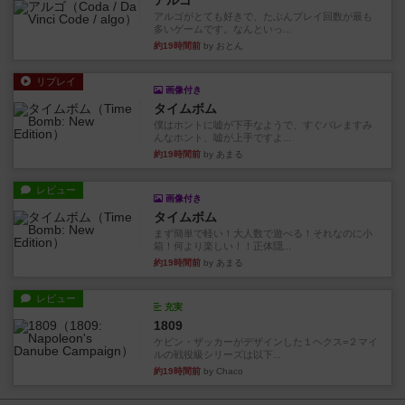
アルゴ
アルゴがとても好きで、たぶんプレイ回数が最も
多いゲームです。なんといっ...
約19時間前
by おとん
リプレイ
画像付き
タイムボム
僕はホントに嘘が下手なようで、すぐバレますみ
んなホント、嘘が上手ですよ...
約19時間前
by あまる
レビュー
画像付き
タイムボム
まず簡単で軽い！大人数で遊べる！それなのに小
箱！何より楽しい！！正体隠...
約19時間前
by あまる
レビュー
充実
1809
ケビン・ザッカーがデザインした１ヘクス=２マイ
ルの戦役級シリーズは以下...
約19時間前
by Chaco