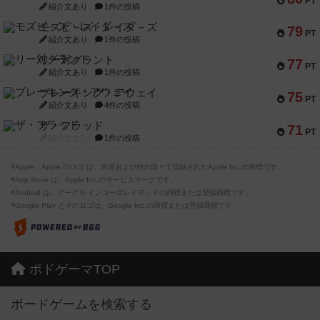
PT
紹介文あり
1件の投稿
モズビ－ズ・レイダ－ズ
79
PT
紹介文あり
1件の投稿
リー対グラント
77
PT
紹介文あり
1件の投稿
ブレーキング・アウェイ
75
PT
紹介文あり
4件の投稿
ザ・フラッド
71
PT
紹介文なし
1件の投稿
※Apple、Apple のロゴ は、米国および他の国々で登録されたApple Inc.の商標です。
※App Store は、Apple Inc.のサービスマークです。
※Android は、グーグル インコーポレイテッドの商標または登録商標です。
※Google Play とそのロゴは、Google Inc.の商標または登録商標です。
ボドゲーマTOP
ボードゲームを検索する