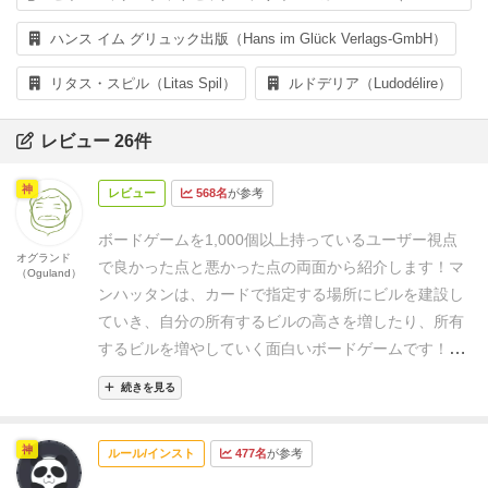
ハンス イム グリュック出版（Hans im Glück Verlags-GmbH）
リタス・スピル（Litas Spil）
ルドデリア（Ludodélire）
レビュー 26件
神
レビュー
568名
が参考
ボードゲームを1,000個以上持っているユーザー視点
オグランド
で良かった点と悪かった点の両面から紹介します！
マ
（Oguland）
ンハッタンは、カードで指定する場所にビルを建設し
ていき、自分の所有するビルの高さを増したり、所有
するビルを増やしていく面白いボードゲームです！
ビ
ルがどんどん建っていく様は楽しいです。また、どう
続きを見る
しても世界一高いビルのオーナーになりたくなったり
します（笑）
ルール通りの得点方法だと、ビルの数が
神
ルール/インスト
477名
が参考
多い方が有利なので、各都市でも一番高いビルの人に
２点といったようにルールを追加しても面白いです。