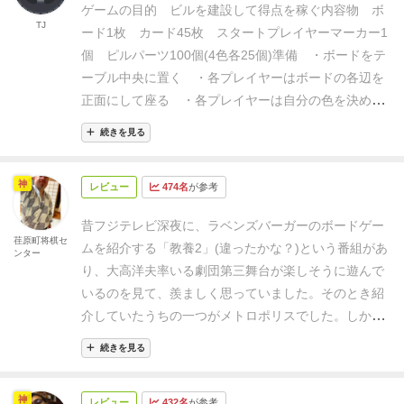
ゲームの目的
ビルを建設して得点を稼ぐ
内容物
ボ
ビルを置くための建設カードの入手が完全に運なの
TJ
ード1枚
カード45枚
スタートプレイヤーマーカー1
で、ここの部分をよしとするか、気になるかで評価が
個
ピルパーツ100個(4色各25個)
準備
・ボードをテ
分かれるかと思います・・・
好き度（Like）
ーブル中央に置く
・各プレイヤーはボードの各辺を
▶4pt.≪★★★★≫
おすすめ度（Recommended）
正面にして座る
・各プレイヤーは自分の色を決めて
▶4pt.≪★★★★≫
子どもと度（With kids）
ビルパーツ25個を受け取り、
1階分のビルを得点
▶2pt.≪★★≫
マンハッタンの簡単なゲームの流れと
続きを見る
表の下に置く
・カードをシャッフルして、各プレイ
ルール解説はこちらをご覧ください！
ヤーに4枚配り手札にする
残りは山札にする
神
レビュー
474名
が参考
適当な方法でスタートプレイヤーを決めて、スタート
プレイヤーマーカーを渡す
ラウンドの流れ
ラウンド
昔フジテレビ深夜に、ラベンズバーガーのボードゲー
開始時、スタートプレイヤーから順に、このラウンド
荏原町将棋セ
ムを紹介する「教養2」(違ったかな？)という番組があ
ンター
で建設するビル6個を選ぶ
自分の手番になったら、
り、大高洋夫率いる劇団第三舞台が楽しそうに遊んで
手札から1枚を出して、
好きな都市のカードに書か
いるのを見て、羨ましく思っていました。そのとき紹
れている場所にビルを建設する
カードは自分から見
介していたうちの一つがメトロポリスでした。しかし
て向きが正しくなるように置く
その後、 山札から1
メトロポリスは、当時大きな店舗の代表だった奥野カ
枚補充して手番終了になる
これを6周行う
ラウン
続きを見る
ルタ店や原宿キディランドにも置いてなく、結局手に
ド終了時、得点計算を行い、スタートプレイヤーマー
入りませんでした。アクワイアみたいでとても欲しか
カーを左隣に渡す
建設のルール
・自分のビルパーツ
神
レビュー
432名
が参考