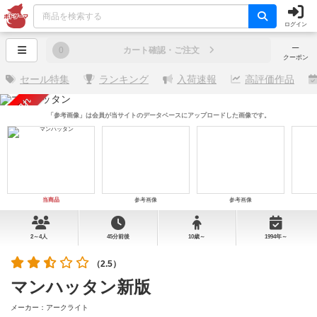
ログイン
─
0
カート確認・ご注文
クーポン
セール特集
ランキング
入荷速報
高評価作品
売り切れ
「参考画像」は会員が当サイトのデータベースにアップロードした画像です。
当商品
参考画像
参考画像
2～4人
45分前後
10歳～
1994年～
（2.5）
マンハッタン新版
メーカー：アークライト