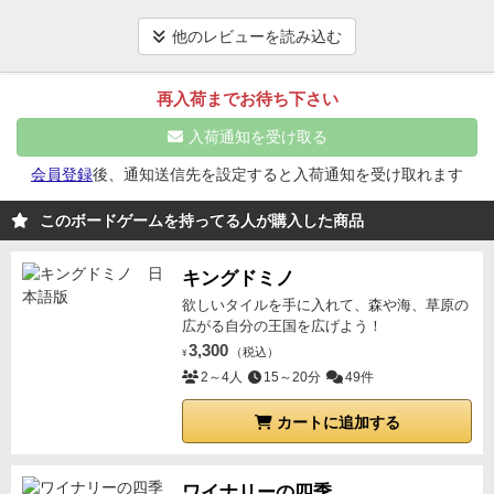
さぎとかめ(針鼠) 、アンダーカバー、ラビリンス、あ
ルをのっとられ
「私は悪徳業者、ここは私のモノ」と
８点で３位と４位でした。
プレイヤー間の絡みは相
と、サーガランドやドラダもやってたかな…。うさか
か
珍しくノリノリプレイで不敵な笑いを浮かべられ
ド
他のレビューを読み込む
当だし、特にカードでイベントもあるわけでもないで
めとアンカバは、工作用紙でオリジナルのボードを自
ンドン点数をあけられる始末
息子も最初はビル建てる
すが、面白さは鉄板です。また、このゲームを繰り返
作して遊びました。いい思い出です。
だけのゲームかー、と敬遠してたけど
プレイしてると
再入荷までお待ち下さい
しプレイしたいと思います。
「オレも、悪徳業者やで、このビルはオレのモノ」と
入荷通知を受け取る
か
ゲラゲラ笑いながら、嫁さんとオレのビル争奪戦に
参加してきて
しかも、ちゃっかり自分は、
あるエリア
会員登録
後、通知送信先を設定すると入荷通知を受け取れます
にビルを建てまくり、エリア1つ独占状態
息子にも点
このボードゲームを持ってる人が購入した商品
差をあけられ
意地になって最後は一番高いビルを自分
のモノにして
「見ろ、他のビルがゴミのようだ」と強
キングドミノ
がってみたものの
結局1位は嫁さんで、ドベは僕にな
欲しいタイルを手に入れて、森や海、草原の
ってしまいました。
やべー、なんか楽しいぞ、このゲ
広がる自分の王国を広げよう！
ーム。
こーゆう簡単ルールで、感情移入できて
それで
3,300
（税込）
¥
いて、色々戦略を考えれるゲームって
プレイしてると
2～4人
15～20分
49件
盛り上がるなー
ちなみに、10歳以上となってますが
ル
ール説明は早いし、
7歳の子でも十分楽しめるゲーム
カートに追加する
でした。
てか、子供に負けたし。
ただ、各ビルの長さ
を見るのに、ちょっとわかりにくいのが難点かな
で
ワイナリーの四季