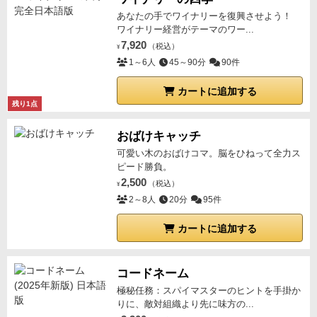
も、慣れたら、特に気にはなりませんでした。
うちの
あなたの手でワイナリーを復興させよう！
新版には（旧版にあるか謎）上級ルールがあって、
そ
ワイナリー経営がテーマのワー...
れが各ラウンドの得点計算に、
ボーナス点が入るプロ
7,920
（税込）
¥
モーションカードなるもの。
これは言わば、目的カー
1～6人
45～90分
90件
ドみたいなもので
そのラウンドに、その目的を達成し
カートに追加する
た者は新たな点数を得られちゃいます。
なんか、これ
残り1点
も面白そうで、次回は入れてみようと思います。
おばけキャッチ
可愛い木のおばけコマ。脳をひねって全力ス
ピード勝負。
2,500
（税込）
¥
2～8人
20分
95件
カートに追加する
コードネーム
極秘任務：スパイマスターのヒントを手掛か
りに、敵対組織より先に味方の...