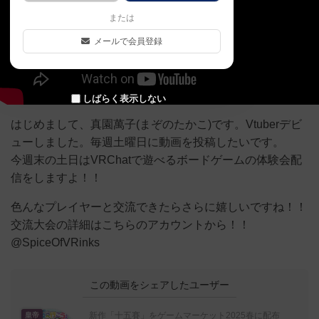
または
メールで会員登録
しばらく表示しない
はじめまして、真園萬子(まぞのたかこ)です。Vtuberデビ
ューしました。毎週土曜日に動画を投稿したいです。
今週末の土日はVRChatで遊べるボードゲームの体験会配
信をしますよ！！
色んなプレイヤーと交流できたらさらに嬉しいですね！！
交流大会の詳細はこちらのアカウントから！！
@SpiceOfVRinks
この動画をシェアしたユーザー
新作「十五賽」をゲームマーケット2025春に配布
皇帝