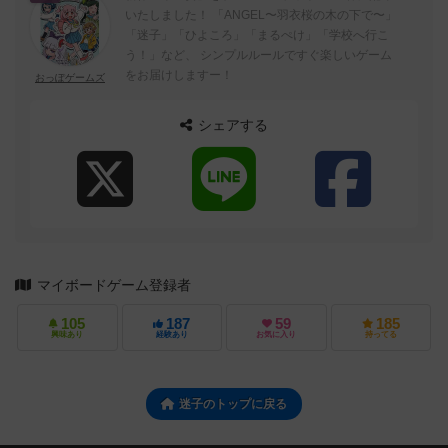
いたしました！ 「ANGEL〜羽衣桜の木の下で〜」
「迷子」「ひよころ」「まるぺけ」「学校へ行こ
う！」など、 シンプルルールですぐ楽しいゲーム
をお届けしますー！
おっぽゲームズ
シェアする
マイボードゲーム登録者
105
187
59
185
興味あり
経験あり
お気に入り
持ってる
迷子のトップに戻る