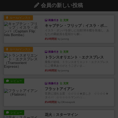
会員の新しい投稿
ルール/インスト
画像付き
充実
キャプテン・フリップ：イスラ・ボンバ
イスラ・ボンバを探しに出航!潜水艦を装備し、あ
なたの乗組員を監獄から解...
約2時間前
by jurong
ルール/インスト
画像付き
充実
トランスオリエント・エクスプレス
乗客の皆様、トランスオリエント・エクスプレス
にご乗車ありがとうございま...
約3時間前
by jurong
レビュー
画像付き
充実
フラットアイアン
世界に浸れる度 ☆☆☆☆★楽しさ ☆☆☆☆★
タイパ ☆☆☆☆☆マンハッ...
約4時間前
by DKnewyork
レビュー
花火：スターマイン