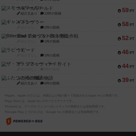
スモールワールド
59
PT
紹介文あり
13件の投稿
ギャンブラー
58
PT
紹介文なし
2件の投稿
Bitter End ブタペスト救出作戦
52
PT
紹介文なし
1件の投稿
ラピード
46
PT
紹介文なし
1件の投稿
ザ・フラッフィー・ライト
44
PT
紹介文なし
0件の投稿
ふたつの城の物語
39
PT
紹介文あり
6件の投稿
※Apple、Apple のロゴ は、米国および他の国々で登録されたApple Inc.の商標です。
※App Store は、Apple Inc.のサービスマークです。
※Android は、グーグル インコーポレイテッドの商標または登録商標です。
※Google Play とそのロゴは、Google Inc.の商標または登録商標です。