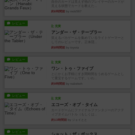
自分のカードは見えず他のプレイヤーのカードが
見える状態でカードを教えた...
約6時間前
by mob567
レビュー
充実
アンダー・ザ・テーブラー
笑えるバカゲームを集めているライトゲーマーと
してのレビューです。正体隠...
約8時間前
by toyota
レビュー
充実
ワン・トゥ・ファイブ
とにかくお手軽にすき間時間をうめるゲームとし
て重宝するゲームです。いわ...
約9時間前
by nabekoh
レビュー
充実
エコーズ・オブ・タイム
カードゲームにファイナルファンタジーのアクテ
ィブタイムバトル（もしくは...
約13時間前
by ジェイとと
レビュー
シャット・ザ・ボックス