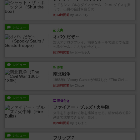
とてもシンプルなダイスゲーム。2つのダイスを振
って、出目の合計を自分の...
約13時間前
by OSAっち
レビュー
充実
オバケだぞ～
対人アナログプレイ。簡単なルールで誰とでも遊
べるゲーム。こんなの子ども...
約15時間前
by おーちゃん
レビュー
充実
南北戦争
1983年にVictory Gamesが出版した『The Civil ...
約18時間前
by Chaco
レビュー
画像付き
ファイアー・ブルズ / 火牛陣
火牛を引き連れて敵を殲滅させる。縦か斜めで前2
列まで攻撃できるが、自分...
約20時間前
by うらまこ
レビュー
フリップ７