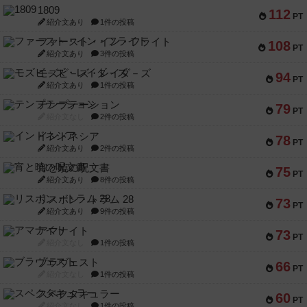
1809
112
PT
紹介文あり
1件の投稿
ファースト・イン・フライト
108
PT
紹介文あり
3件の投稿
モズビ－ズ・レイダ－ズ
94
PT
紹介文あり
1件の投稿
テンプテーション
79
PT
紹介文なし
2件の投稿
インドネシア
78
PT
紹介文あり
2件の投稿
宵と暁の呪文書
75
PT
紹介文あり
8件の投稿
リスボン・トラム 28
73
PT
紹介文あり
9件の投稿
アマナイト
73
PT
紹介文なし
1件の投稿
ブラヴェスト
66
PT
紹介文なし
1件の投稿
スペクタキュラー
60
PT
紹介文なし
1件の投稿