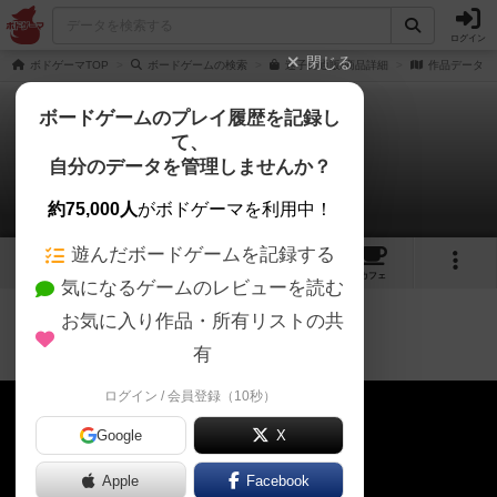
ログイン
閉じる
ボドゲーマTOP
ボードゲームの検索
迷子の通販/商品詳細
作品データ
ボードゲームのプレイ履歴を記録し
て、
迷子
自分のデータを管理しませんか？
7/4 迷子VR 体験会配信
約75,000人
がボドゲーマを利用中！
遊んだボードゲームを記録する
4
53
5
24
トップ
画像
動画
レビュー
カフェ
気になるゲームのレビューを読む
お気に入り作品・所有リストの共
作品紹介
プレイ/実況
約1ヶ月前
7/4 迷子VR 体験会配信
有
ログイン / 会員登録（10秒）
Google
X
Apple
Facebook