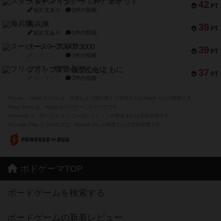
スターマイン・ラミー ポケット
42
PT
紹介文あり
2件の投稿
海兵隊
39
PT
紹介文あり
1件の投稿
スーパーストア3000
39
PT
紹介文なし
1件の投稿
フリップ７：復讐心とともに
37
PT
紹介文なし
2件の投稿
※Apple、Apple のロゴ は、米国および他の国々で登録されたApple Inc.の商標です。
※App Store は、Apple Inc.のサービスマークです。
※Android は、グーグル インコーポレイテッドの商標または登録商標です。
※Google Play とそのロゴは、Google Inc.の商標または登録商標です。
ボドゲーマTOP
ボードゲームを検索する
ボードゲームの新着レビュー