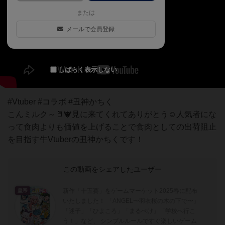
または
メールで会員登録
しばらく表示しない
#Vtuber #コラボ #丑神かちく
こんミルク～🥛🐮見に来てくれてありがとう☺人気者にな
って食肉よりも価値を上げることで食肉としての出荷阻止
を目指す牛Vtuberの丑神かちくです！
この動画をシェアしたユーザー
新作「十五賽」をゲームマーケット2025春に配布
皇帝
いたしました！ 「ANGEL〜羽衣桜の木の下で〜」
「迷子」「ひよころ」「まるぺけ」「学校へ行こ
う！」など、 シンプルルールですぐ楽しいゲーム