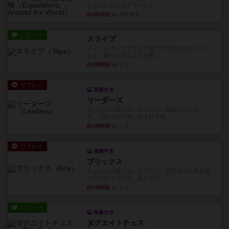
どおもしろいはず？いいえ。...
約5時間前
by 田中昌平
レビュー
スライプ
メインコマ一つサブコマ四つでそれぞれプレイし
ます。動かし方はコマか壁に...
約5時間前
by くみ
リプレイ
画像付き
リーダーズ
久しぶりに取り出してプレイ。詰めきれなかっ
た…であっさり追い込まれて負...
約5時間前
by くみ
リプレイ
画像付き
ブリックス
久しぶりに取り出してプレイ。記号担当と色担当
に分かれてプレイ。あかんか...
約5時間前
by くみ
レビュー
画像付き
ダグエイトチェス