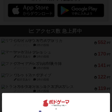
アクセス数 急上昇中
リワイルド：サウスアメリカ
552
PT
紹介文なし
2件の投稿
マーケットフレッシュ
170
PT
紹介文あり
1件の投稿
ファイアー・ブルズ / 火牛陣
141
PT
紹介文なし
1件の投稿
ワン・トゥ・ファイブ
122
PT
紹介文あり
1件の投稿
トランスオリエント・エクスプレス
119
PT
紹介文なし
1件の投稿
フラットアイアン
118
PT
紹介文なし
2件の投稿
エコーズ・オブ・タイム
118