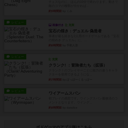
チェスなのに、ほんの10分で終わります。動きで
敵のコマの種類が分かれば...
約5時間前
by くみ
レビュー
画像付き
充実
宝石の煌き：デュエル 偽造者
筆者が最も好きな2人用ボードゲームである『宝石
の煌めき デュエル』に、...
約6時間前
by 手動人形
レビュー
充実
クランク! ：冒険者たち（拡張）
クランク！のプレイヤーごとに能力の違うキャラ
クターを使用できるようにな...
約7時間前
by ぽっぽーくるっぽー
レビュー
ワイアームスパン
初プレイの感想です。ウイングスパン履修済のコ
メントとなります。ウイング...
約8時間前
by daisdice
ボドゲーマのアプリ版はこちら