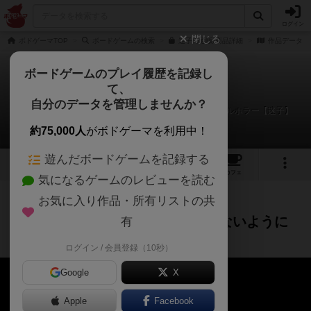
ログイン
閉じる
ボドゲーマTOP
ボードゲームの検索
迷子の通販/商品詳細
作品データ
ボードゲームのプレイ履歴を記録し
て、
迷子
自分のデータを管理しませんか？
【コラボ】ババ抜きみたいな迷わないようにするテーブルホラー【迷子】
約75,000人
がボドゲーマを利用中！
遊んだボードゲームを記録する
4
53
5
25
トップ
画像
動画
レビュー
カフェ
気になるゲームのレビューを読む
お気に入り作品・所有リストの共
プレイ/実況
約1ヶ月前
【コラボ】ババ抜きみたいな迷わないように
有
するテーブルホラー【迷子】
ログイン / 会員登録（10秒）
Google
X
Apple
Facebook