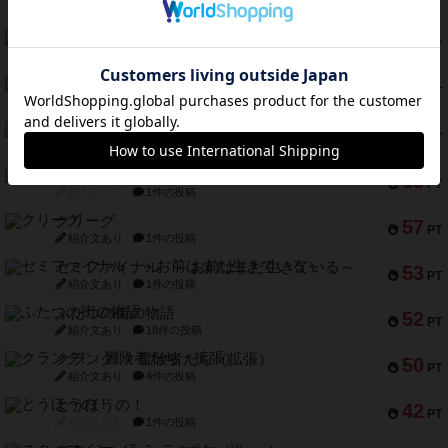
PT
紹介文なし
8件の投稿
南北戦争
79
PT
紹介文あり
1件の投稿
キャプテン・フリップ：イスラ・ボンバ
72
PT
紹介文なし
2件の投稿
メメントオンラインタクティクス
70
PT
紹介文あり
4件の投稿
パーミッド
68
PT
紹介文なし
1件の投稿
クリーグ
57
PT
紹介文あり
1件の投稿
セミファイナル ～お前はまだ生きている～
53
PT
紹介文あり
1件の投稿
ふたつの街の物語
52
PT
紹介文あり
18件の投稿
クランク! ：冒険者たち（拡張）
50
PT
紹介文あり
4件の投稿
とうほうの！
42
PT
紹介文なし
1件の投稿