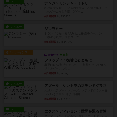
レビュー
ナンジャモンジャ・ミドリ
私は吃音を持っているのですが、友達と集まって
このゲームをした際、3ゲー...
約2時間前
by 155973
レビュー
ジンラミー
トランプで遊べる2人対戦の麻雀風ゲームです。
10枚の手札で、同じスーツ...
約3時間前
by OSAっち
ルール/インスト
画像付き
充実
フリップ７：復讐心とともに
概要Flip 7が復活しました――復讐を伴って!オリ
ジナルゲームの楽し...
約3時間前
by jurong
レビュー
アズール：シントラのステンドグラス
大好きなアズールシリーズ。ステンドグラスを作
っていきます✨1部より自由...
約4時間前
by しんたろ
レビュー
エクスペディション：世界を巡る冒険
クラマー氏の不朽の名作。新しいボードゲームほ