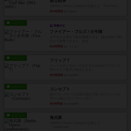
南北戦争
1983年にVictory Gamesが出版した『The Civil ...
約6時間前
by Chaco
レビュー
画像付き
ファイアー・ブルズ / 火牛陣
火牛を引き連れて敵を殲滅させる。縦か斜めで前2
列まで攻撃できるが、自分...
約8時間前
by うらまこ
レビュー
フリップ７
カードをめくるかパスをするかを決めてパスした
時のカード数字が得点になる...
約8時間前
by mob567
レビュー
コンセプト
親のプレイヤーがお題を決めて限られたヒントの
中から他のプレイヤーに当て...
約9時間前
by mob567
レビュー
海兵隊
1988年にVictory Gamesが出版した
『Leathernec...