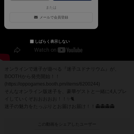
または
メールで会員登録
しばらく表示しない
オンラインで迷子が遊べる『迷子ユドナリウム』が、
BOOTHから発売開始！！
(https://oppogames.booth.pm/items/6200244)
そんなオンライン版迷子を、豪華ゲストと一緒に4人プレ
イしていくぞおおおおお！！✨🐈
迷子の魅力をたっぷりとお届けお届け！！👻👻👻👻
この動画をシェアしたユーザー