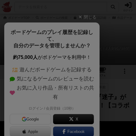
ログイン
閉じる
ボドゲーマTOP
ボードゲームの検索
迷子の通販/商品詳細
作品データ
ボードゲームのプレイ履歴を記録し
て、
迷子
自分のデータを管理しませんか？
【ボドゲ】変則ババ抜きホラゲー『迷子』がオンライン化！4人対戦の時間
だ！！【コラボ配信】
約75,000人
がボドゲーマを利用中！
遊んだボードゲームを記録する
4
53
5
24
トップ
画像
動画
レビュー
カフェ
気になるゲームのレビューを読む
お気に入り作品・所有リストの共
作品紹介
プレイ/実況
ルール説明
約1年前
【ボドゲ】変則ババ抜きホラゲー『迷子』が
有
オンライン化！4人対戦の時間だ！！【コラボ
ログイン / 会員登録（10秒）
配信】
Google
X
Apple
Facebook