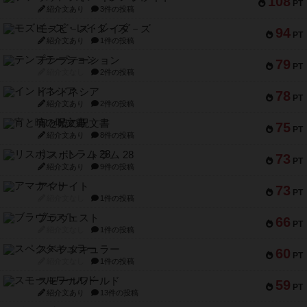
108
PT
紹介文あり
3件の投稿
モズビ－ズ・レイダ－ズ
94
PT
紹介文あり
1件の投稿
テンプテーション
79
PT
紹介文なし
2件の投稿
インドネシア
78
PT
紹介文あり
2件の投稿
宵と暁の呪文書
75
PT
紹介文あり
8件の投稿
リスボン・トラム 28
73
PT
紹介文あり
9件の投稿
アマナイト
73
PT
紹介文なし
1件の投稿
ブラヴェスト
66
PT
紹介文なし
1件の投稿
スペクタキュラー
60
PT
紹介文なし
1件の投稿
スモールワールド
59
PT
紹介文あり
13件の投稿