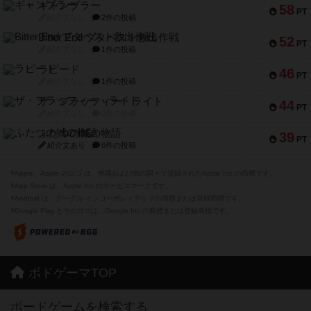
ギャンブラー
58
PT
紹介文なし
2件の投稿
Bitter End ブタペスト救出作戦
52
PT
紹介文なし
1件の投稿
ラピード
46
PT
紹介文なし
1件の投稿
ザ・フラッフィー・ライト
44
PT
紹介文なし
0件の投稿
ふたつの城の物語
39
PT
紹介文あり
6件の投稿
※Apple、Apple のロゴ は、米国および他の国々で登録されたApple Inc.の商標です。
※App Store は、Apple Inc.のサービスマークです。
※Android は、グーグル インコーポレイテッドの商標または登録商標です。
※Google Play とそのロゴは、Google Inc.の商標または登録商標です。
ボドゲーマTOP
ボードゲームを検索する