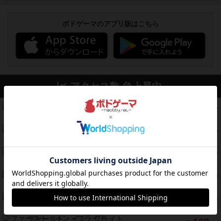
ボドゲーマのアプリ版はこちら
アクセス数 急上昇中
コレクト！
340
PT
紹介文なし
1件の投稿
無限まちがいさがし
322
PT
紹介文あり
2件の投稿
ガルフストライク
217
PT
紹介文あり
1件の投稿
クルティボ
203
PT
紹介文なし
1件の投稿
1809
112
PT
紹介文あり
1件の投稿
ファースト・イン・フライト