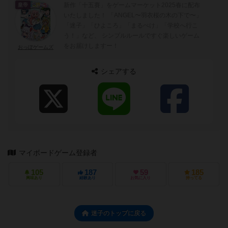
新作「十五賽」をゲームマーケット2025春に配布
皇帝
いたしました！ 「ANGEL〜羽衣桜の木の下で〜」
「迷子」「ひよころ」「まるぺけ」「学校へ行こ
う！」など、 シンプルルールですぐ楽しいゲーム
をお届けしますー！
おっぽゲームズ
シェアする
マイボードゲーム登録者
105
187
59
185
興味あり
経験あり
お気に入り
持ってる
迷子のトップに戻る