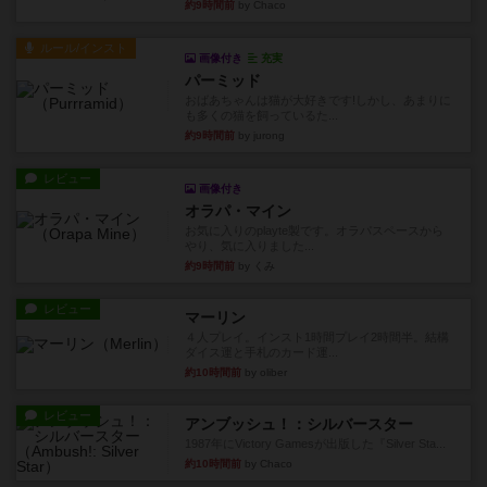
約9時間前
by Chaco
ルール/インスト
画像付き
充実
パーミッド
おばあちゃんは猫が大好きです!しかし、あまりに
も多くの猫を飼っているた...
約9時間前
by jurong
レビュー
画像付き
オラパ・マイン
お気に入りのplayte製です。オラパスペースから
やり、気に入りました...
約9時間前
by くみ
レビュー
マーリン
４人プレイ。インスト1時間プレイ2時間半。結構
ダイス運と手札のカード運...
約10時間前
by oliber
レビュー
アンブッシュ！：シルバースター
1987年にVictory Gamesが出版した『Silver Sta...
約10時間前
by Chaco