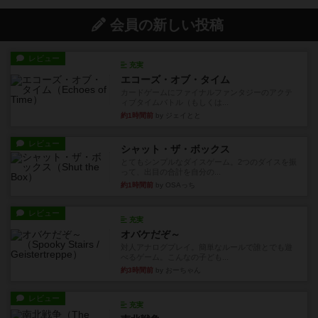
会員の新しい投稿
レビュー
充実
エコーズ・オブ・タイム
カードゲームにファイナルファンタジーのアクテ
ィブタイムバトル（もしくは...
約1時間前
by ジェイとと
レビュー
シャット・ザ・ボックス
とてもシンプルなダイスゲーム。2つのダイスを振
って、出目の合計を自分の...
約1時間前
by OSAっち
レビュー
充実
オバケだぞ～
対人アナログプレイ。簡単なルールで誰とでも遊
べるゲーム。こんなの子ども...
約3時間前
by おーちゃん
レビュー
充実