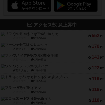
アクセス数 急上昇中
リワイルド：サウスアメリカ
552
PT
紹介文なし
2件の投稿
マーケットフレッシュ
170
PT
紹介文あり
1件の投稿
ファイアー・ブルズ / 火牛陣
141
PT
紹介文なし
1件の投稿
ワン・トゥ・ファイブ
122
PT
紹介文あり
1件の投稿
トランスオリエント・エクスプレス
119
PT
紹介文なし
1件の投稿
フラットアイアン
118
PT
紹介文なし
2件の投稿
エコーズ・オブ・タイム
118
PT
紹介文なし
8件の投稿