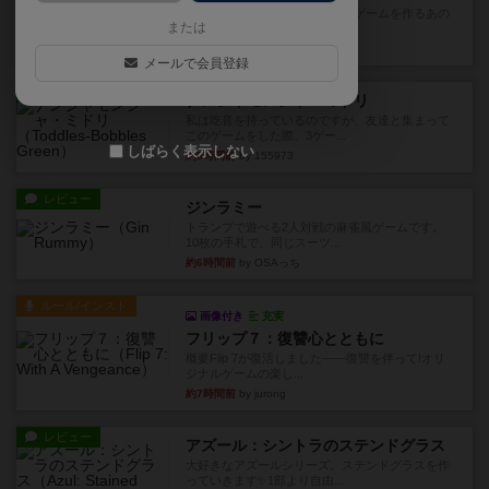
デジタルソロプレイ。毒のあるゲームを作るあの
または
人がデザイン。箱絵からもう...
約1時間前
by おーちゃん
メールで会員登録
レビュー
ナンジャモンジャ・ミドリ
私は吃音を持っているのですが、友達と集まって
このゲームをした際、3ゲー...
しばらく表示しない
約5時間前
by 155973
レビュー
ジンラミー
トランプで遊べる2人対戦の麻雀風ゲームです。
10枚の手札で、同じスーツ...
約6時間前
by OSAっち
ルール/インスト
画像付き
充実
フリップ７：復讐心とともに
概要Flip 7が復活しました――復讐を伴って!オリ
ジナルゲームの楽し...
約7時間前
by jurong
レビュー
アズール：シントラのステンドグラス
大好きなアズールシリーズ。ステンドグラスを作
っていきます✨1部より自由...