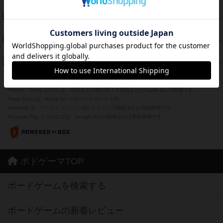
紹介文あり
2件の投稿
海兵隊
39
PT
紹介文あり
1件の投稿
スーパーストア3000
39
PT
紹介文なし
1件の投稿
フリップ７：復讐心とともに
37
PT
紹介文なし
2件の投稿
※Apple、Apple のロゴ は、米国および他の国々で登録されたApple Inc.の商標です。
※App Store は、Apple Inc.のサービスマークです。
※Android は、グーグル インコーポレイテッドの商標または登録商標です。
※Google Play とそのロゴは、Google Inc.の商標または登録商標です。
ボドゲーマTOP
ボードゲームを検索する
ボードゲームの新着レビュー