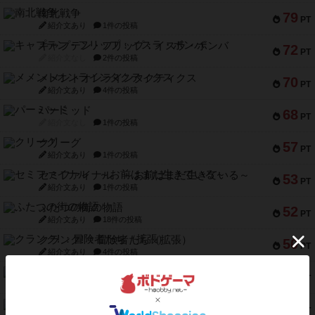
南北戦争
79
PT
紹介文あり
1件の投稿
キャプテン・フリップ：イスラ・ボンバ
72
PT
紹介文なし
2件の投稿
メメントオンラインタクティクス
70
PT
紹介文あり
4件の投稿
パーミッド
68
PT
紹介文なし
1件の投稿
クリーグ
57
PT
紹介文あり
1件の投稿
セミファイナル ～お前はまだ生きている～
53
PT
紹介文あり
1件の投稿
ふたつの街の物語
52
PT
紹介文あり
18件の投稿
クランク! ：冒険者たち（拡張）
50
PT
紹介文あり
4件の投稿
とうほうの！
42
PT
紹介文なし
1件の投稿
スターマイン・ラミー ポケット
42
PT