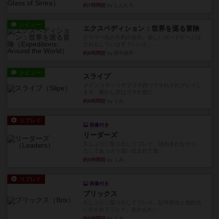
約7時間前
by しんたろ
レビュー
エクスペディション：世界を巡る冒険
クラマー氏の不朽の名作。新しいボードゲームほ
どおもしろいはず？いいえ。...
約8時間前
by 田中昌平
レビュー
スライプ
メインコマ一つサブコマ四つでそれぞれプレイし
ます。動かし方はコマか壁に...
約8時間前
by くみ
リプレイ
画像付き
リーダーズ
久しぶりに取り出してプレイ。詰めきれなかっ
た…であっさり追い込まれて負...
約8時間前
by くみ
リプレイ
画像付き
ブリックス
久しぶりに取り出してプレイ。記号担当と色担当
に分かれてプレイ。あかんか...
約8時間前
by くみ