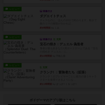
レビュー
画像付き
ダグエイトチェス
チェスなのに、ほんの10分で終わります。動きで
敵のコマの種類が分かれば...
約9時間前
by くみ
レビュー
画像付き
充実
宝石の煌き：デュエル 偽造者
筆者が最も好きな2人用ボードゲームである『宝石
の煌めき デュエル』に、...
約10時間前
by 手動人形
レビュー
充実
クランク! ：冒険者たち（拡張）
クランク！のプレイヤーごとに能力の違うキャラ
クターを使用できるようにな...
約11時間前
by ぽっぽーくるっぽー
ボドゲーマのアプリ版はこちら