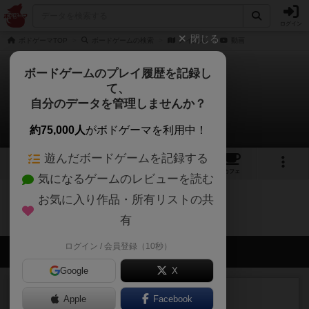
ログイン
閉じる
ボドゲーマTOP
ボードゲームの検索
メイガス
動画
ボードゲームのプレイ履歴を記録し
て、
メイガス
自分のデータを管理しませんか？
0件の動画
約75,000人
がボドゲーマを利用中！
遊んだボードゲームを記録する
5
1
3
トップ
画像
動画
レビュー
カフェ
気になるゲームのレビューを読む
お気に入り作品・所有リストの共
メイガスのトップに戻る
有
ログイン / 会員登録（10秒）
会員の新しい投稿
Google
X
レビュー
充実
Apple
Facebook
フィッシェン