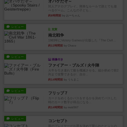
オバケだぞ～
対人アナログプレイ。簡単なルールで誰とでも遊
べるゲーム。こんなの子ども...
約8時間前
by おーちゃん
レビュー
充実
南北戦争
1983年にVictory Gamesが出版した『The Civil ...
約12時間前
by Chaco
レビュー
画像付き
ファイアー・ブルズ / 火牛陣
火牛を引き連れて敵を殲滅させる。縦か斜めで前2
列まで攻撃できるが、自分...
約14時間前
by うらまこ
レビュー
フリップ７
カードをめくるかパスをするかを決めてパスした
時のカード数字が得点になる...
約14時間前
by mob567
レビュー
コンセプト
親のプレイヤーがお題を決めて限られたヒントの