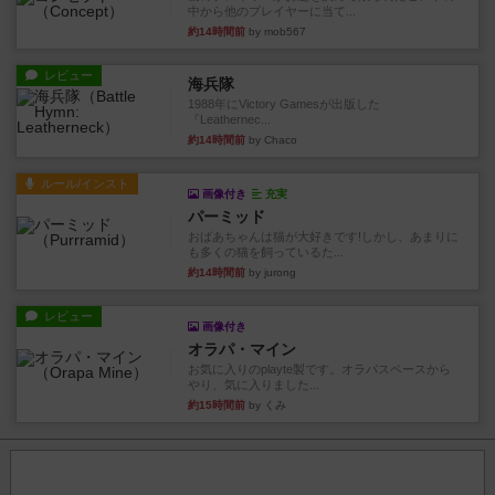
中から他のプレイヤーに当て...
約14時間前
by mob567
レビュー
海兵隊
1988年にVictory Gamesが出版した
『Leathernec...
約14時間前
by Chaco
ルール/インスト
画像付き
充実
パーミッド
おばあちゃんは猫が大好きです!しかし、あまりに
も多くの猫を飼っているた...
約14時間前
by jurong
レビュー
画像付き
オラパ・マイン
お気に入りのplayte製です。オラパスペースから
やり、気に入りました...
約15時間前
by くみ