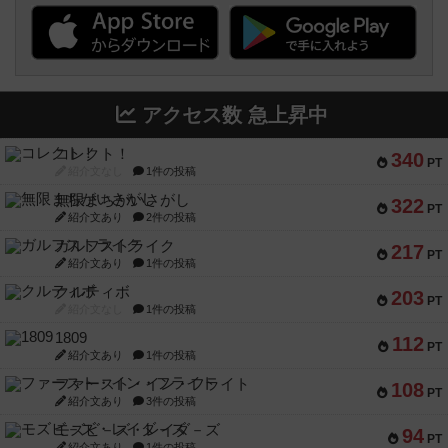
アクセス数 急上昇中
コレクト！
340
PT
紹介文なし
1件の投稿
無限まちがいさがし
322
PT
紹介文あり
2件の投稿
ガルフストライク
217
PT
紹介文あり
1件の投稿
クルティボ
203
PT
紹介文なし
1件の投稿
1809
112
PT
紹介文あり
1件の投稿
ファースト・イン・フライト
108
PT
紹介文あり
3件の投稿
モズビ－ズ・レイダ－ズ
94
PT
紹介文あり
1件の投稿