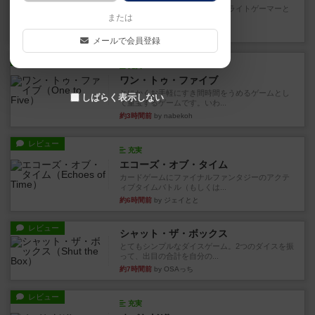
笑えるバカゲームを集めているライトゲーマーと
または
してのレビューです。正体隠...
約1時間前
by toyota
メールで会員登録
レビュー
充実
ワン・トゥ・ファイブ
とにかくお手軽にすき間時間をうめるゲームとし
しばらく表示しない
て重宝するゲームです。いわ...
約3時間前
by nabekoh
レビュー
充実
エコーズ・オブ・タイム
カードゲームにファイナルファンタジーのアクテ
ィブタイムバトル（もしくは...
約6時間前
by ジェイとと
レビュー
シャット・ザ・ボックス
とてもシンプルなダイスゲーム。2つのダイスを振
って、出目の合計を自分の...
約7時間前
by OSAっち
レビュー
充実