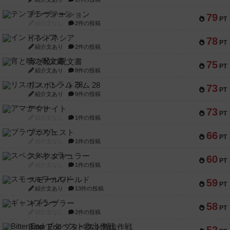
テンプテーション
79
PT
紹介文なし
2件の投稿
インドネシア
78
PT
紹介文あり
2件の投稿
宵と暁の呪文書
75
PT
紹介文あり
8件の投稿
リスボン・トラム 28
73
PT
紹介文あり
9件の投稿
アマナイト
73
PT
紹介文なし
1件の投稿
ブラヴェスト
66
PT
紹介文なし
1件の投稿
スペクタキュラー
60
PT
紹介文なし
1件の投稿
スモールワールド
59
PT
紹介文あり
13件の投稿
ギャンブラー
58
PT
紹介文なし
2件の投稿
Bitter End ブタペスト救出作戦