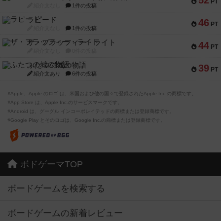
52
PT
紹介文なし
1件の投稿
ラピード
46
PT
紹介文なし
1件の投稿
ザ・フラッフィー・ライト
44
PT
紹介文なし
0件の投稿
ふたつの城の物語
39
PT
紹介文あり
6件の投稿
※Apple、Apple のロゴ は、米国および他の国々で登録されたApple Inc.の商標です。
※App Store は、Apple Inc.のサービスマークです。
※Android は、グーグル インコーポレイテッドの商標または登録商標です。
※Google Play とそのロゴは、Google Inc.の商標または登録商標です。
ボドゲーマTOP
ボードゲームを検索する
ボードゲームの新着レビュー