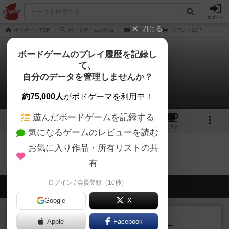
ログイン
閉じる
ボドゲーマTOP
ボードゲームの検索
メイガス
リプレイ日記
ボードゲームのプレイ履歴を記録し
て、
メイガス
自分のデータを管理しませんか？
0件のリプレイ日記
約75,000人
がボドゲーマを利用中！
遊んだボードゲームを記録する
5
1
3
トップ
画像
動画
レビュー
カフェ
気になるゲームのレビューを読む
お気に入り作品・所有リストの共
メイガスのトップに戻る
有
ログイン / 会員登録（10秒）
会員の新しい投稿
Google
X
レビュー
充実
Apple
Facebook
アンダー・ザ・テーブラー