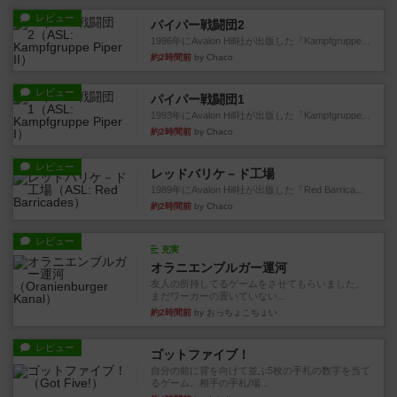
レビュー
パイパー戦闘団2
1996年にAvalon Hill社が出版した『Kampfgruppe...
約2時間前
by Chaco
レビュー
パイパー戦闘団1
1993年にAvalon Hill社が出版した『Kampfgruppe...
約2時間前
by Chaco
レビュー
レッドバリケ－ド工場
1989年にAvalon Hill社が出版した『Red Barrica...
約2時間前
by Chaco
レビュー
充実
オラニエンブルガー運河
友人の所持してるゲームをさせてもらいました。
まだワーカーの置いていない...
約2時間前
by おっちょこちょい
レビュー
ゴットファイブ！
自分の前に背を向けて並ぶ5枚の手札の数字を当て
るゲーム。相手の手札/場...