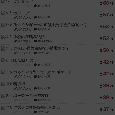
パーミッド
68
PT
紹介文なし
1件の投稿
クリーグ
57
PT
紹介文あり
1件の投稿
セミファイナル ～お前はまだ生きている～
53
PT
紹介文あり
1件の投稿
ふたつの街の物語
52
PT
紹介文あり
18件の投稿
クランク! ：冒険者たち（拡張）
50
PT
紹介文あり
4件の投稿
とうほうの！
42
PT
紹介文なし
1件の投稿
スターマイン・ラミー ポケット
42
PT
紹介文あり
2件の投稿
海兵隊
39
PT
紹介文あり
1件の投稿
スーパーストア3000
39
PT
紹介文なし
1件の投稿
フリップ７：復讐心とともに
37
PT
紹介文なし
2件の投稿