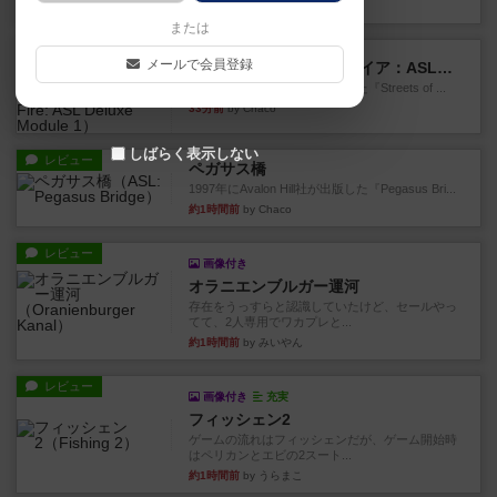
15分前
by Chaco
または
レビュー
メールで会員登録
ストリート・オブ・ファイア：ASLデラックスモジュール1
1985年にAvalon Hill社が出版した『Streets of ...
33分前
by Chaco
しばらく表示しない
レビュー
ペガサス橋
1997年にAvalon Hill社が出版した『Pegasus Bri...
約1時間前
by Chaco
レビュー
画像付き
オラニエンブルガー運河
存在をうっすらと認識していたけど、セールやっ
てて、2人専用でワカプレと...
約1時間前
by みいやん
レビュー
画像付き
充実
フィッシェン2
ゲームの流れはフィッシェンだが、ゲーム開始時
はペリカンとエビの2スート...
約1時間前
by うらまこ