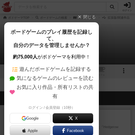
ログイン
閉じる
ボドゲーマTOP
ボードゲームの検索
マジコレカラ
拡張版/関連作品
ボードゲームのプレイ履歴を記録し
て、
マジコレカラ
自分のデータを管理しませんか？
拡張/関連作品 0件
約75,000人
がボドゲーマを利用中！
遊んだボードゲームを記録する
2
トップ
画像
動画
レビュー
カフェ
気になるゲームのレビューを読む
お気に入り作品・所有リストの共
有
会員の新しい投稿
ログイン / 会員登録（10秒）
レビュー
充実
Google
X
ヘッジロウ・ヘル
1987年にAvalon Hill社が出版した『Hedgerow
Apple
Facebook
He...