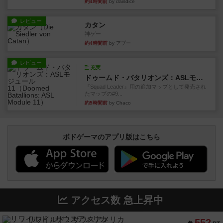
約4時間前
by daisdice
レビュー
カタン
神ゲー
約4時間前
by アプー
レビュー
充実
ドゥームド・バタリオンズ：ASLモジュール11
『Squad Leader』用の追加マップとして発売され
たマップの#9...
約5時間前
by Chaco
ボドゲーマのアプリ版はこちら
アクセス数 急上昇中
リワイルド：サウスアメリカ
552