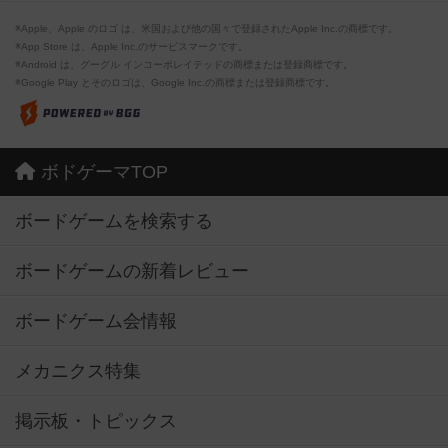
※Apple、Apple のロゴ は、米国および他の国々で登録されたApple Inc.の商標です。
※App Store は、Apple Inc.のサービスマークです。
※Android は、グーグル インコーポレイテッドの商標または登録商標です。
※Google Play とそのロゴは、Google Inc.の商標または登録商標です。
ボドゲーマTOP
ボードゲームを検索する
ボードゲームの新着レビュー
ボードゲーム会情報
メカニクス特集
掲示板・トピックス