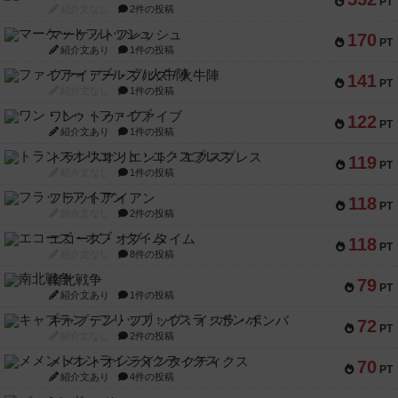
PT
紹介文なし
2件の投稿
マーケットフレッシュ
170
PT
紹介文あり
1件の投稿
ファイアー・ブルズ / 火牛陣
141
PT
紹介文なし
1件の投稿
ワン・トゥ・ファイブ
122
PT
紹介文あり
1件の投稿
トランスオリエント・エクスプレス
119
PT
紹介文なし
1件の投稿
フラットアイアン
118
PT
紹介文なし
2件の投稿
エコーズ・オブ・タイム
118
PT
紹介文なし
8件の投稿
南北戦争
79
PT
紹介文あり
1件の投稿
キャプテン・フリップ：イスラ・ボンバ
72
PT
紹介文なし
2件の投稿
メメントオンラインタクティクス
70
PT
紹介文あり
4件の投稿