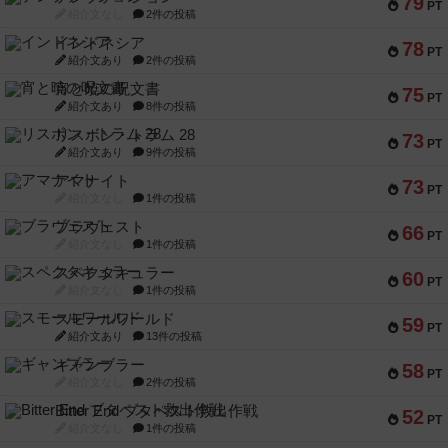
79
PT
紹介文なし
2件の投稿
インドネシア
78
PT
紹介文あり
2件の投稿
宵と暁の呪文書
75
PT
紹介文あり
8件の投稿
リスボン・トラム 28
73
PT
紹介文あり
9件の投稿
アマナイト
73
PT
紹介文なし
1件の投稿
ブラヴェスト
66
PT
紹介文なし
1件の投稿
スペクタキュラー
60
PT
紹介文なし
1件の投稿
スモールワールド
59
PT
紹介文あり
13件の投稿
ギャンブラー
58
PT
紹介文なし
2件の投稿
Bitter End ブタペスト救出作戦
52
PT
紹介文なし
1件の投稿