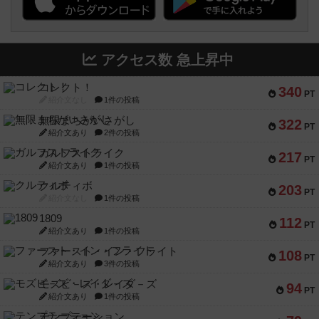
アクセス数 急上昇中
コレクト！
340
PT
紹介文なし
1件の投稿
無限まちがいさがし
322
PT
紹介文あり
2件の投稿
ガルフストライク
217
PT
紹介文あり
1件の投稿
クルティボ
203
PT
紹介文なし
1件の投稿
1809
112
PT
紹介文あり
1件の投稿
ファースト・イン・フライト
108
PT
紹介文あり
3件の投稿
モズビ－ズ・レイダ－ズ
94
PT
紹介文あり
1件の投稿
テンプテーション