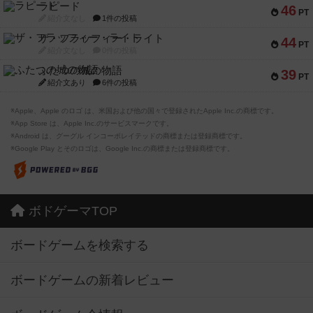
ラピード
46
PT
紹介文なし
1件の投稿
ザ・フラッフィー・ライト
44
PT
紹介文なし
0件の投稿
ふたつの城の物語
39
PT
紹介文あり
6件の投稿
※Apple、Apple のロゴ は、米国および他の国々で登録されたApple Inc.の商標です。
※App Store は、Apple Inc.のサービスマークです。
※Android は、グーグル インコーポレイテッドの商標または登録商標です。
※Google Play とそのロゴは、Google Inc.の商標または登録商標です。
ボドゲーマTOP
ボードゲームを検索する
ボードゲームの新着レビュー