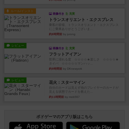
ルール/インスト
画像付き
充実
トランスオリエント・エクスプレス
乗客の皆様、トランスオリエント・エクスプレス
にご乗車ありがとうございま...
約8時間前
by jurong
レビュー
画像付き
充実
フラットアイアン
世界に浸れる度 ☆☆☆☆★楽しさ ☆☆☆☆★
タイパ ☆☆☆☆☆マンハッ...
約9時間前
by DKnewyork
レビュー
花火：スターマイン
自分のカードは見えず他のプレイヤーのカードが
見える状態でカードを教えた...
約11時間前
by mob567
ボドゲーマのアプリ版はこちら