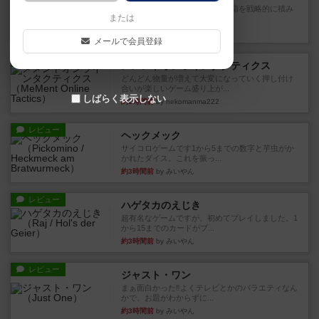
目的あなたの店先に農産物の木箱を戦略的に積み
または
重ねて在庫を最大化し、競合...
約1時間前
by jurong
メールで会員登録
レビュー
メメントオンラインタクティクス
どんどん物量が増えて大変になっていく押し付け
合いが楽しいゲーム盛り上が...
しばらく表示しない
約1時間前
by nekomanma222
レビュー
ヘックメック
サイコロゲームです1から5までの数字と芋虫がか
かれたダイス。これを振っ...
約3時間前
by みいやん
レビュー
ハゲタカのえじき
超有名なゲームですが、初めてプレイしました。1
から15までのカードがプ...
約3時間前
by みいやん
レビュー
ジャスト・ワン
まぁ面白かった‼️よくテレビとかのバラエティなん
かで、お題がわからずに...
約3時間前
by みいやん