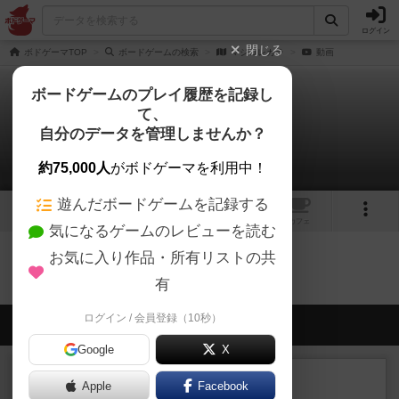
ログイン
閉じる
ボドゲーマTOP
ボードゲームの検索
マジコレカラ
動画
ボードゲームのプレイ履歴を記録し
て、
マジコレカラ
自分のデータを管理しませんか？
0件の動画
約75,000人
がボドゲーマを利用中！
遊んだボードゲームを記録する
2
トップ
画像
動画
レビュー
カフェ
気になるゲームのレビューを読む
お気に入り作品・所有リストの共
マジコレカラのトップに戻る
有
ログイン / 会員登録（10秒）
会員の新しい投稿
Google
X
ルール/インスト
画像付き
充実
Apple
Facebook
マーケットフレッシュ