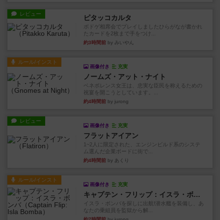
レビュー
ピタッコカルタ
ボドゲ相席会でプレイしましたひらがなが書かれ
たカードを2枚まで手をつけ...
約3時間前
by みいやん
ルール/インスト
画像付き
充実
ノームズ・アット・ナイト
ベネボレンス女王は、忠実な臣民を称えるための
祝宴を開こうとしています。...
約4時間前
by jurong
レビュー
画像付き
充実
フラットアイアン
1~2人に限定された、エンジンビルド系のシステ
ム選んだ企業ボードに街で...
約4時間前
by あくり
ルール/インスト
画像付き
充実
キャプテン・フリップ：イスラ・ボンバ
イスラ・ボンバを探しに出航!潜水艦を装備し、あ
なたの乗組員を監獄から解...
約7時間前
by jurong