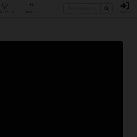
ログイン
カフェ/店舗
人気ボードゲーム
通販ストア