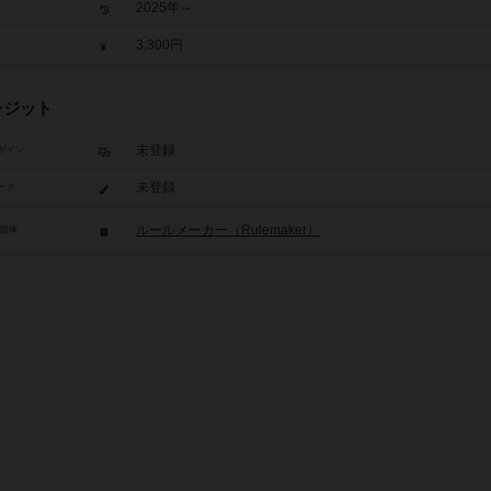
2025年～
3,300円
レジット
未登録
ザイン
未登録
ーク
ルールメーカー（Rulemaker）
/団体