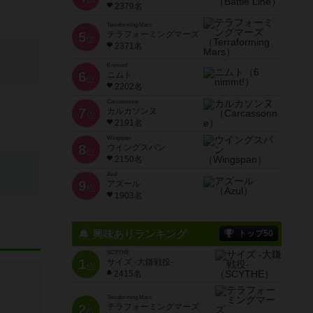
2379名
Terraforming Mars
5
テラフォーミングマーズ
位
2371名
6 nimmt!
6
ニムト
位
2202名
Carcassonne
7
カルカソンヌ
位
2191名
Wingspan
8
ウイングスパン
位
2150名
Azul
9
アズール
位
1903名
興味ありランキング
トップ50
SCYTHE
1
サイズ -大鎌戦役-
位
2415名
Terraforming Mars
2
テラフォーミングマーズ
位