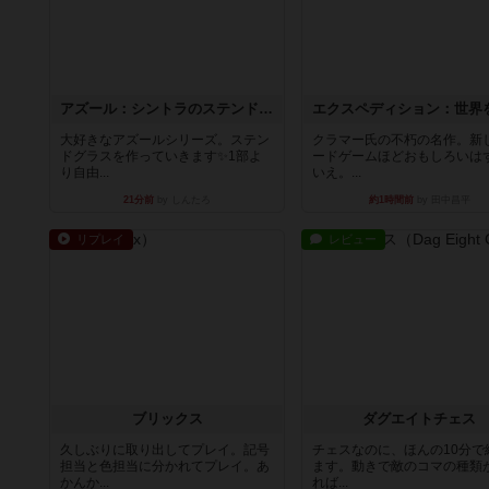
アズール：シントラのステンドグラス
大好きなアズールシリーズ。ステン
クラマー氏の不朽の名作。新
ドグラスを作っていきます✨1部よ
ードゲームほどおもしろいは
り自由...
いえ。...
21分前
by しんたろ
約1時間前
by 田中昌平
リプレイ
レビュー
ブリックス
ダグエイトチェス
久しぶりに取り出してプレイ。記号
チェスなのに、ほんの10分で
担当と色担当に分かれてプレイ。あ
ます。動きで敵のコマの種類
かんか...
れば...