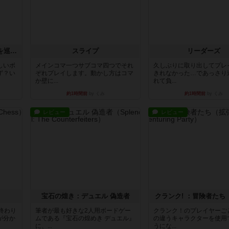
エクスペディション：世界を巡る冒険
スライプ
リーダーズ
しいボ
メインコマ一つサブコマ四つでそれ
久しぶりに取り出してプレ
ず？い
ぞれプレイします。動かし方はコマ
きれなかった…であっさり
か壁に...
れて負...
約1時間前
by くみ
約1時間前
by くみ
レビュー
レビュー
宝石の煌き：デュエル 偽造者
クランク! ：冒険者たち
終わり
筆者が最も好きな2人用ボードゲー
クランク！のプレイヤーご
が分か
ムである『宝石の煌めき デュエル』
の違うキャラクターを使用
に、...
うにな...