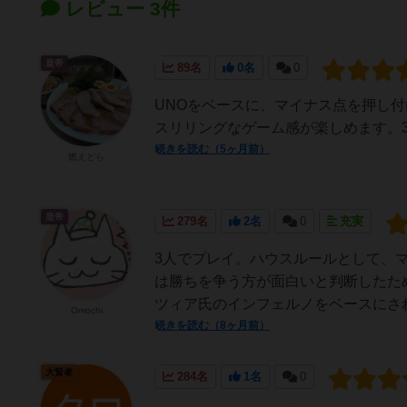
レビュー 3件
皇帝
89名
0名
0
UNOをベースに、マイナス点を押し
スリリングなゲーム感が楽しめます。
続きを読む（5ヶ月前）
燃えどら
皇帝
279名
2名
0
充実
3人でプレイ。ハウスルールとして、
は勝ちを争う方が面白いと判断したた
ツィア氏のインフェルノをベースにされ
Omochi
続きを読む（8ヶ月前）
大賢者
284名
1名
0