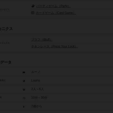
パーティゲーム（Party）
コンセプト
カードゲーム（Card Game）
カニクス
ブラフ（Bluff）
メカニクス
チキンレース（Press Your Luck）
品データ
ルーノ
Luuno
題表記
2人～6人
10分～30分
間
7歳から