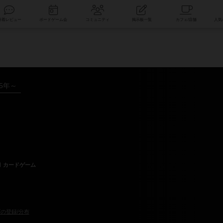
索
新着レビュー
ボードゲーム会
コミュニティ
掲示板一覧
25年～
カードゲーム
の登録/分布