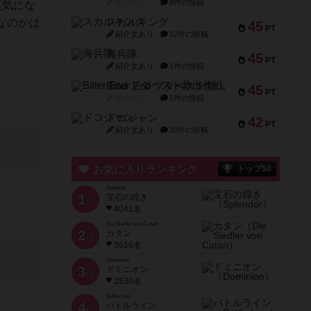
紹介文なし
8件の投稿
点気にな
なのかは
スカルキング
45
PT
紹介文あり
12件の投稿
海兵隊
45
PT
紹介文あり
1件の投稿
Bitter End ブタペスト救出作戦
45
PT
紹介文なし
1件の投稿
ドコジャン
42
PT
紹介文あり
10件の投稿
お気に入りランキング
トップ50
Splendor
1
宝石の煌き
位
4041名
Die Siedler von Catan
2
カタン
位
3616名
Dominion
3
ドミニオン
位
2530名
Battle Line
4
バトルライン
位