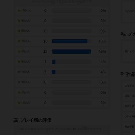
レーティングを行うには
ログイン
が必要です
0
0%
10点の人
その他の
0
0%
9点の人
0
0%
8点の人
メ
10
43%
7点の人
11
48%
6点の人
頻出する
1
4%
5点の人
1
4%
4点の人
作
0
0%
3点の人
タイトル
0
0%
2点の人
原題・英
0
0%
1点の人
参加人数
プレイ時
プレイ感の評価
対象年齢
トグルスイッチを押すとプレイ感（
※
）の投票ができます