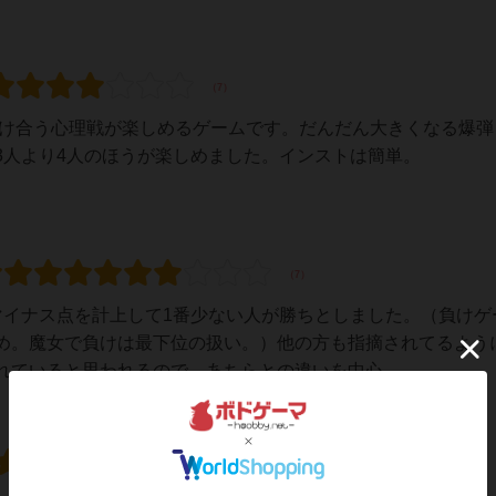
付け合う心理戦が楽しめるゲームです。だんだん大きくなる爆弾
3人より4人のほうが楽しめました。インストは簡単。
マイナス点を計上して1番少ない人が勝ちとしました。（負けゲ
め。魔女で負けは最下位の扱い。）他の方も指摘されてるよう
ていると思われるので、あちらとの違いを中心...