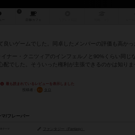
9
ュー
店舗/
カフェ
リプレイ
日記
戦略
・コツ
ルール
て良いゲームでした。同卓したメンバーの評価も高かっ
ライナー・クニツィアのインフェルノと90%くらい同じ
心配でした。そういった権利が主張できるのかは知りま
最も読まれているレビューを表示しました
投稿者：
タロ
ーマ/フレーバー
ファンタジー（Fantasy）
基本テーマ