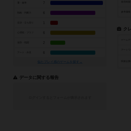
発売時期
7
運・確率
参考価格
6
戦略・判断力
1
交渉・立ち回り
ク
6
心理戦・ブラフ
ゲームデ
2
攻防・戦闘
アートワ
6
アート・外見
似たプレイ感のゲームを探す→
関連企業
データに関する報告
ログインするとフォームが表示されます