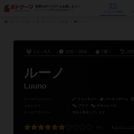
世界のボードゲームを楽しもう！
ボードゲーム専門の総合情報サイト
データベース
検
ボドゲーマTOP
ボードゲームの検索
ルーノ
2人～6人
10分～30分
7歳～
20
ルーノ
Luuno
テーマ/フレーバー
：
ファンタジー
パーティゲーム
メカニクス
：
ブラフ
チキンレース
ゲームデザイナー
：
登録を募集しています
レーティング