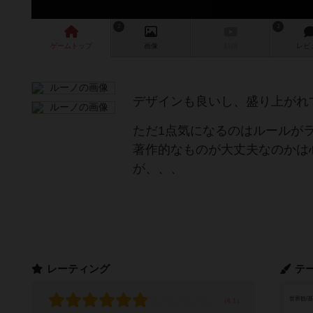
2
3
ゲーム
トップ
画像
動画
レビ
デザインも良いし、盛り上がれ
ただ1点気になるのはルールが
著作的なものが大丈夫なのかは
が、、、
レーティング
テ
世界観/