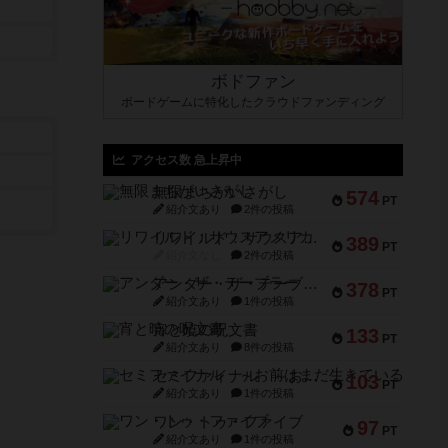
ボドファン
ボードゲームに特化したクラウドファンディング
アクセス数 急上昇中
無限まちがいさがし
574
PT
紹介文あり
2件の投稿
リワイルド：サウスアメリカ
389
PT
紹介文なし
2件の投稿
アンダー・ザ・テーブラー
378
PT
紹介文あり
1件の投稿
宵と暁の呪文書
133
PT
紹介文あり
8件の投稿
セミファイナル ～お前はまだ生きている～
103
PT
紹介文あり
1件の投稿
ワン・トゥ・ファイブ
97
PT
紹介文あり
1件の投稿