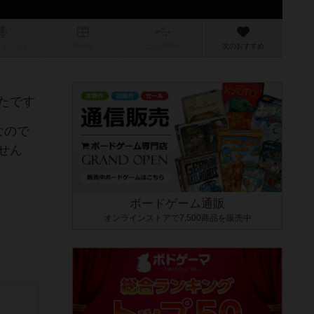
/インスト
掲示板
拡張/関連
作
次のおすすめ
たです
なので
せん
ボードゲーム通販
オンラインストアで7,500商品を販売中