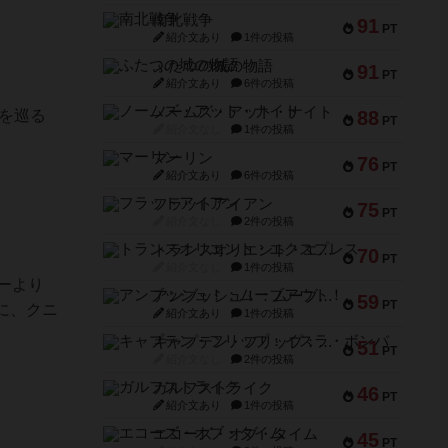
南北戦争
91
PT
紹介文あり
1件の投稿
ふたつの城の物語
91
PT
紹介文あり
6件の投稿
ノームズ・アット・ナイト
を巡る
88
PT
紹介文なし
1件の投稿
マーリン
76
PT
紹介文あり
6件の投稿
フラットアイアン
75
PT
紹介文なし
2件の投稿
トランスオリエント・エクスプレス
70
PT
紹介文なし
1件の投稿
ーより
アンブッシュ！：ムーブアウト！
59
PT
に、クニ
紹介文あり
1件の投稿
キャプテン・フリップ：イスラ・ボンバ
51
PT
紹介文なし
2件の投稿
ガルフストライク
46
PT
紹介文あり
1件の投稿
エコーズ・オブ・タイム
45
PT