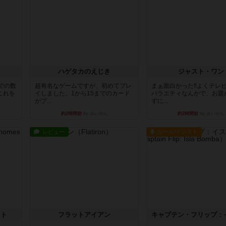
ハゲタカのえじき
ジャスト・ワン
での数
超有名なゲームですが、初めてプレ
まぁ面白かった‼️よくテレ
これを
イしました。1から15までのカード
バラエティなんかで、お題
がプ...
ずに...
約2時間前
by みいやん
約2時間前
by みいやん
レビュー
ルール/インスト
イト
フラットアイアン