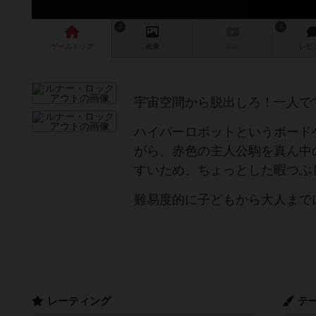
2
3
ゲーム
トップ
画像
動画
レビ
宇宙空間から脱出しろ！一人で
ハイパーロボットというボード
がら、赤色の主人公駒を真ん中
すいため、ちょっとした暇つぶし
難易度的に子どもから大人まで
レーティング
テ