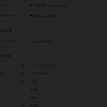
宇宙/惑星（Galaxy / Star）
基本テーマ
ロボット（Robot）
人物/職業や生物
カニクス
パズル（Puzzle）
メカニクスや仕組み
品データ
ルナー・ロックアウト
Lunar Lockout
題表記
1人用
未登録
間
8歳から
未登録