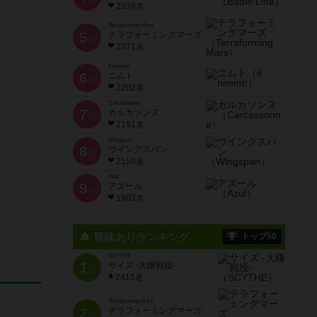
2378名
Terraforming Mars
5
テラフォーミングマーズ
位
2371名
6 nimmt!
6
ニムト
位
2202名
Carcassonne
7
カルカソンヌ
位
2191名
Wingspan
8
ウイングスパン
位
2150名
Azul
9
アズール
位
1903名
興味ありランキング
トップ50
SCYTHE
1
サイズ -大鎌戦役-
位
2415名
Terraforming Mars
2
テラフォーミングマーズ
位