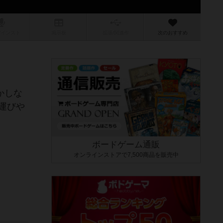
/インスト
掲示板
拡張/関連
作
次のおすすめ
かしな
運びや
ボードゲーム通販
オンラインストアで7,500商品を販売中