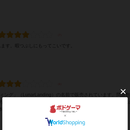
れます。暇つぶしにもってこいです。
ィング」（LunarLanding）の名前で販売されています。問題数
同じです。説明文には開発者としてHiroshiYamamotoさ
のよう...