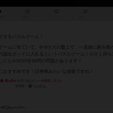
ュー
店舗/
カフェ
リプレイ
日記
戦略
・コツ
ルール
できるパズルゲーム！
ゲームに似ていて、9×9マスの盤上で、一直線に駒を動
の脱出ポッドに入れるというパズルゲーム！小さく持ち
にもGOOD!全50問の問題があります！
におすすめです！詰将棋みたいな感覚ですね！
最も読まれているレビューを表示しました
投稿者：
パッチョ
ーマ/フレーバー