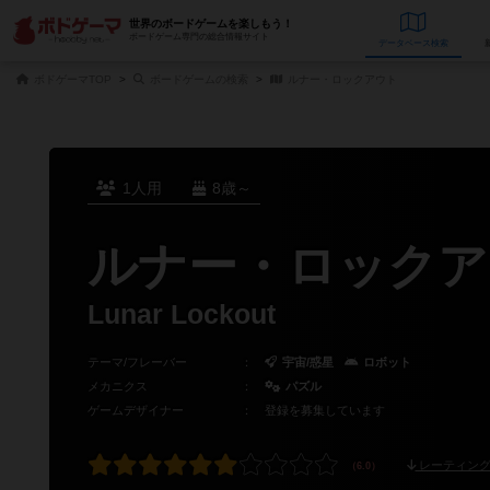
世界のボードゲームを楽しもう！
ボードゲーム専門の総合情報サイト
データベース
検
ボドゲーマTOP
ボードゲームの検索
ルナー・ロックアウト
1人用
8歳～
ルナー・ロックア
Lunar Lockout
テーマ/フレーバー
：
宇宙/惑星
ロボット
メカニクス
：
パズル
ゲームデザイナー
：
登録を募集しています
レーティング