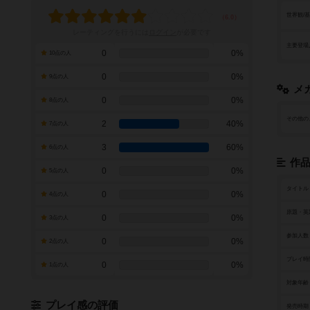
世界観/
レーティングを行うには
ログイン
が必要です
主要登場
0
0%
10点の人
0
0%
9点の人
メ
0
0%
8点の人
その他の
2
40%
7点の人
3
60%
6点の人
作
0
0%
5点の人
タイトル
0
0%
4点の人
原題・英
0
0%
3点の人
参加人数
0
0%
2点の人
プレイ時
0
0%
1点の人
対象年齢
プレイ感の評価
発売時期