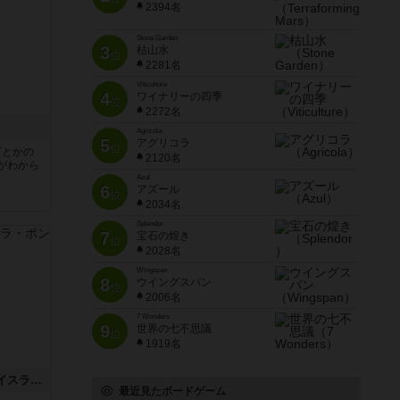
2394名
Stone Garden
3
枯山水
位
2281名
Viticulture
4
ワイナリーの四季
位
2272名
Agricola
5
アグリコラ
位
ビとかの
2120名
がわから
Azul
6
アズール
位
2034名
Splendor
7
宝石の煌き
位
2028名
Wingspan
8
ウイングスパン
位
2006名
7 Wonders
9
世界の七不思議
位
1919名
キャプテン・フリップ：イスラ・ボンバ
最近見たボードゲーム