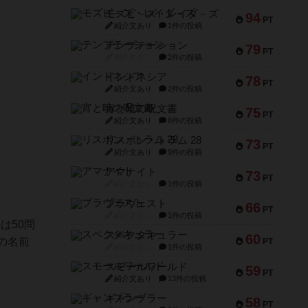
モズビ－ズ・レイダ－ズ
94
PT
紹介文あり
1件の投稿
テンプテーション
79
PT
紹介文なし
2件の投稿
インドネシア
78
PT
紹介文あり
2件の投稿
宵と暁の呪文書
75
PT
紹介文あり
8件の投稿
リスボン・トラム 28
73
PT
紹介文あり
9件の投稿
アマナイト
73
PT
紹介文なし
1件の投稿
ブラヴェスト
66
PT
紹介文なし
1件の投稿
は50問
スペクタキュラー
60
んの名前
PT
紹介文なし
1件の投稿
スモールワールド
59
PT
紹介文あり
13件の投稿
ギャンブラー
58
PT