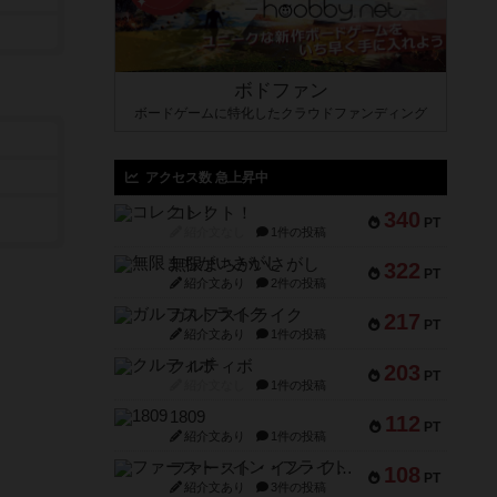
ボドファン
ボードゲームに特化したクラウドファンディング
アクセス数 急上昇中
コレクト！
340
PT
紹介文なし
1件の投稿
無限まちがいさがし
322
PT
紹介文あり
2件の投稿
ガルフストライク
217
PT
紹介文あり
1件の投稿
クルティボ
203
PT
紹介文なし
1件の投稿
1809
112
PT
紹介文あり
1件の投稿
ファースト・イン・フライト
108
PT
紹介文あり
3件の投稿