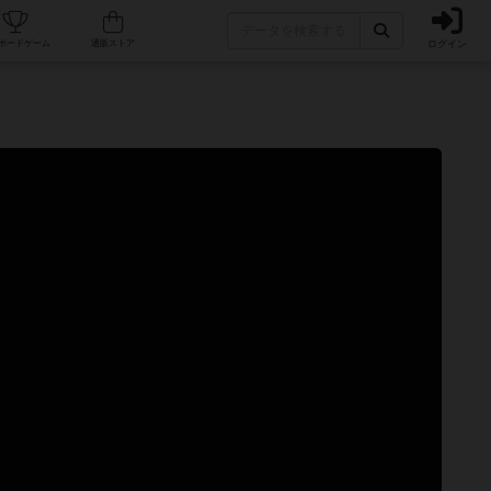
ログイン
カフェ/店舗
人気ボードゲーム
通販ストア