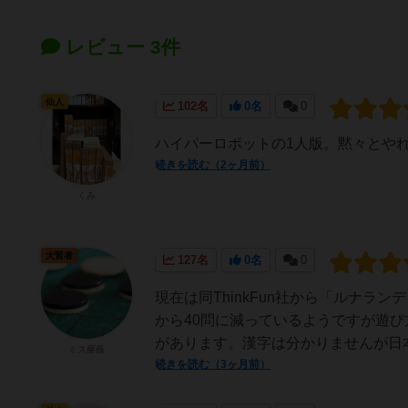
レビュー 3件
仙人
102名
0名
0
ハイパーロボットの1人版。黙々とや
続きを読む（2ヶ月前）
くみ
大賢者
127名
0名
0
現在は同ThinkFun社から「ルナランデ
から40問に減っているようですが遊び方は
があります。漢字は分かりませんが日本人
ミス薔薇
続きを読む（3ヶ月前）