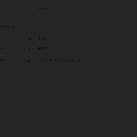
未登録
レジット
未登録
ザイン
未登録
ーク
シンクファン (ThinkFun)
/団体