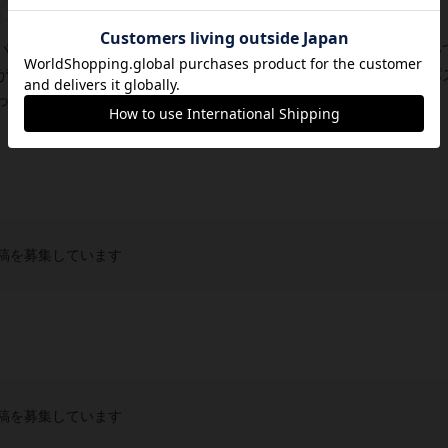
パズルゲーム！ハイパーロボットというボードゲームに似ていて
がら、赤色の主人公駒を真ん中の脱出ポッドに入れるというパ
した暇つぶしにもGOOD!全50問の問...
稿を募集しています
稿を募集しています