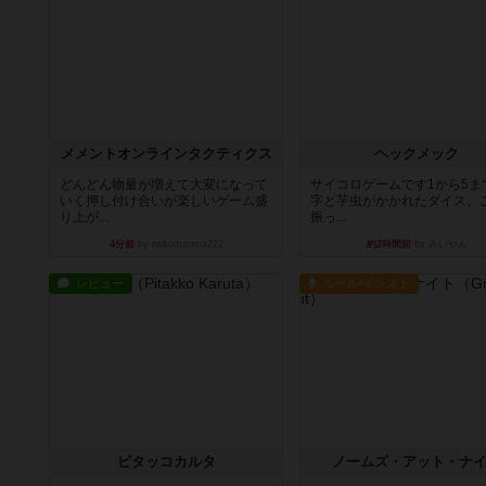
メメントオンラインタクティクス
ヘックメック
どんどん物量が増えて大変になって
サイコロゲームです1から5ま
いく押し付け合いが楽しいゲーム盛
字と芋虫がかかれたダイス。
り上が...
振っ...
4分前
by nekomanma222
約2時間前
by みいやん
レビュー
ルール/インスト
ピタッコカルタ
ノームズ・アット・ナ