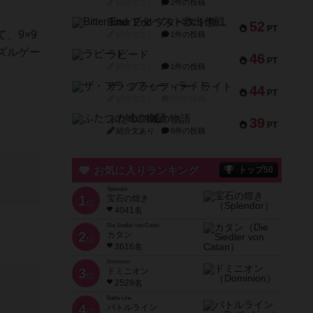
紹介文なし
2件の投稿
Bitter End ブタペスト救出作戦
52
PT
、9×9
紹介文なし
1件の投稿
ズルゲー
ラピード
46
PT
紹介文なし
1件の投稿
ザ・フラッフィー・ライト
44
PT
紹介文なし
0件の投稿
ふたつの城の物語
39
PT
紹介文あり
6件の投稿
お気に入りランキング
トップ50
Splendor
1
宝石の煌き
位
4041名
Die Siedler von Catan
2
カタン
位
3616名
Dominion
3
ドミニオン
位
2529名
Battle Line
4
バトルライン
位