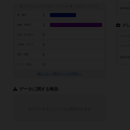
トグルスイッチを押すとプレイ感（
※
）の投票ができます
参考価格
1
運・確率
2
ク
戦略・判断力
0
交渉・立ち回り
ゲームデ
0
心理戦・ブラフ
アートワ
0
攻防・戦闘
関連企業
0
アート・外見
似たプレイ感のゲームを探す→
データに関する報告
ログインするとフォームが表示されます