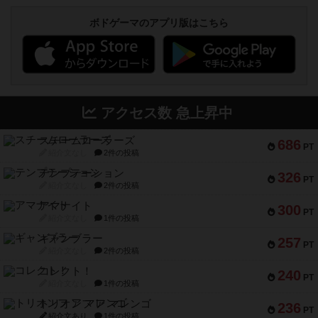
ボドゲーマのアプリ版はこちら
アクセス数 急上昇中
スチームローラーズ
686
PT
紹介文なし
2件の投稿
テンプテーション
326
PT
紹介文なし
2件の投稿
アマナイト
300
PT
紹介文なし
1件の投稿
ギャンブラー
257
PT
紹介文なし
2件の投稿
コレクト！
240
PT
紹介文なし
1件の投稿
トリオンフ ア マレンゴ
236
PT
紹介文あり
1件の投稿