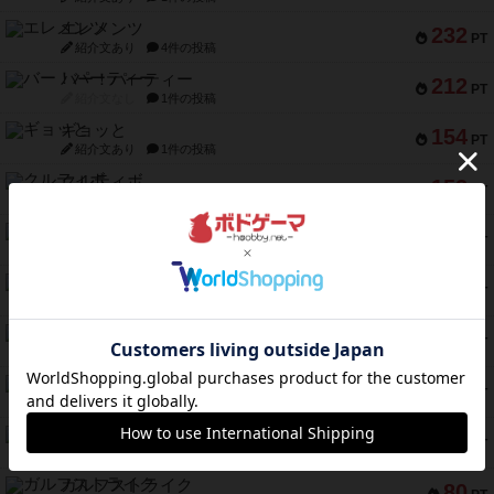
エレメンツ
232
PT
紹介文あり
4件の投稿
バー！パーティー
212
PT
紹介文なし
1件の投稿
ギョッと
154
PT
紹介文あり
1件の投稿
クルティボ
152
PT
紹介文なし
1件の投稿
ブラヴェスト
140
PT
紹介文なし
1件の投稿
ドブル：ポケットモンスター
122
PT
紹介文あり
4件の投稿
ジャンヌ・ダルク-オルレアン ドロー＆ライト
118
PT
紹介文なし
5件の投稿
ファースト・イン・フライト
94
PT
紹介文あり
3件の投稿
ダイススローン
88
PT
紹介文なし
1件の投稿
ガルフストライク
80