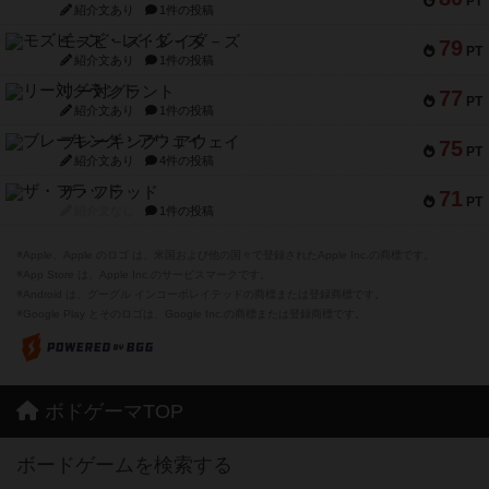
PT
紹介文あり
1件の投稿
モズビ－ズ・レイダ－ズ
79
PT
紹介文あり
1件の投稿
リー対グラント
77
PT
紹介文あり
1件の投稿
ブレーキング・アウェイ
75
PT
紹介文あり
4件の投稿
ザ・フラッド
71
PT
紹介文なし
1件の投稿
※Apple、Apple のロゴ は、米国および他の国々で登録されたApple Inc.の商標です。
※App Store は、Apple Inc.のサービスマークです。
※Android は、グーグル インコーポレイテッドの商標または登録商標です。
※Google Play とそのロゴは、Google Inc.の商標または登録商標です。
ボドゲーマTOP
ボードゲームを検索する