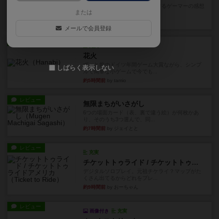
星5軽〜中量級を中心にプレイするゲーマーの感想
または
です。今回はボードゲーム...
約2時間前
by おとん
メールで会員登録
レビュー
充実
花火
ずっと前のドイツ年間ゲーム大賞ながら、シンプ
しばらく表示しない
ルで簡単な小ゲームで今でも...
約5時間前
by tamio
レビュー
無限まちがいさがし
6つの場面カード（表、裏で違う絵）が何枚かあ
り、そのうち3つ選んで、同...
約7時間前
by ジェイとと
レビュー
充実
チケットトゥライド / チケットトゥライドアメリカ
デジタルソロプレイ。元祖チケライ？マップがた
くさん出てるからどれをプレ...
約9時間前
by おーちゃん
レビュー
画像付き
充実