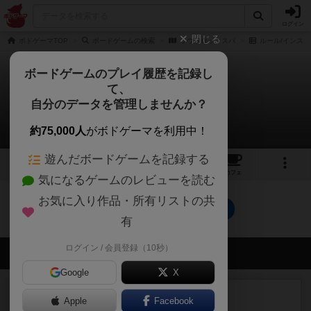
ログイン
閉じる
ボドゲーマTOP
ボードゲームの検索
ラウドロックスパ
ルール/インスト
ボードゲームのプレイ履歴を記録し
て、
ラウドロックスパ
自分のデータを管理しませんか？
0件のルール/インスト
約75,000人
がボドゲーマを利用中！
遊んだボードゲームを記録する
2
2
2
トップ
画像
動画
レビュー
カフェ
気になるゲームのレビューを読む
お気に入り作品・所有リストの共
ラウドロックスパのトップに戻る
有
ログイン / 会員登録（10秒）
会員の新しい投稿
Google
X
レビュー
画像付き
充実
Apple
Facebook
ワンラウンド