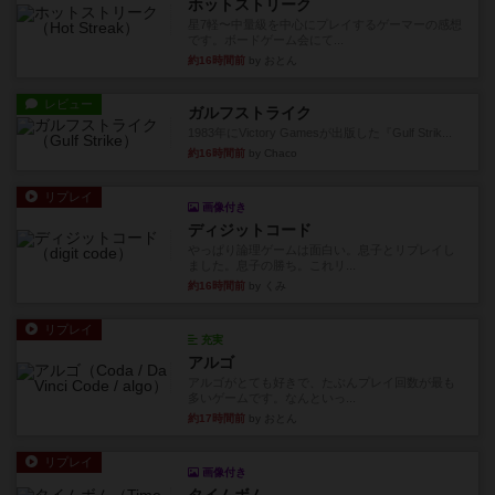
ホットストリーク
星7軽〜中量級を中心にプレイするゲーマーの感想
です。ボードゲーム会にて...
約16時間前
by おとん
レビュー
ガルフストライク
1983年にVictory Gamesが出版した『Gulf Strik...
約16時間前
by Chaco
リプレイ
画像付き
ディジットコード
やっぱり論理ゲームは面白い。息子とリプレイし
ました。息子の勝ち。これリ...
約16時間前
by くみ
リプレイ
充実
アルゴ
アルゴがとても好きで、たぶんプレイ回数が最も
多いゲームです。なんといっ...
約17時間前
by おとん
リプレイ
画像付き