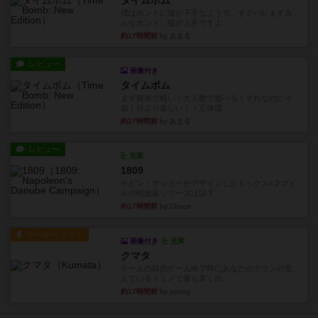
タイムボム
僕はホントに嘘が下手なようで、すぐバレますみ
んなホント、嘘が上手ですよ...
約17時間前
by あまる
レビュー
画像付き
タイムボム
まず簡単で軽い！大人数で遊べる！それなのに小
箱！何より楽しい！！正体隠...
約17時間前
by あまる
レビュー
充実
1809
ケビン・ザッカーがデザインした１ヘクス=２マイ
ルの戦役級シリーズは以下...
約17時間前
by Chaco
ルール/インスト
画像付き
充実
クマタ
ゲームの目的ゲーム終了時にあなたのクランの見
えているドミノで最も多くの...
約17時間前
by jurong