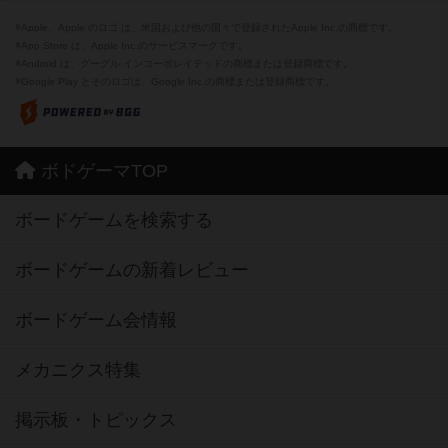
※Apple、Apple のロゴ は、米国および他の国々で登録されたApple Inc.の商標です。
※App Store は、Apple Inc.のサービスマークです。
※Android は、グーグル インコーポレイテッドの商標または登録商標です。
※Google Play とそのロゴは、Google Inc.の商標または登録商標です。
ボドゲーマTOP
ボードゲームを検索する
ボードゲームの新着レビュー
ボードゲーム会情報
メカニクス特集
掲示板・トピックス