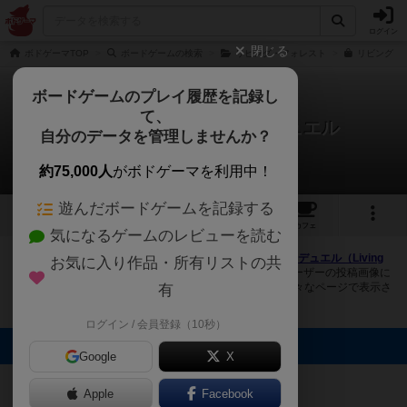
ログイン
閉じる
ボドゲーマTOP
ボードゲームの検索
リビング・フォレスト
リビング・フ
ボードゲームのプレイ履歴を記録し
て、
リビング・フォレスト：デュエル
自分のデータを管理しませんか？
1件の画像
約75,000人
がボドゲーマを利用中！
遊んだボードゲームを記録する
1
2
23
トップ
画像
動画
レビュー
カフェ
気になるゲームのレビューを読む
ボドゲーマにログインすると、
「リビング・フォレスト：デュエル（Living
お気に入り作品・所有リストの共
Forest Duel）」
の画像をアップロード出来たり、他のユーザーの投稿画像に
評価を付けることができます。また、トップ6の画像は様々なページで表示さ
有
れます。
ログイン / 会員登録（10秒）
トップに表示される画像
Google
X
まつなが
Apple
Facebook