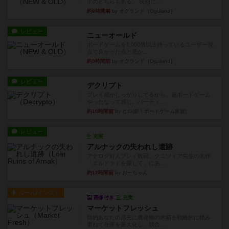
ドのどちらもある」 状態に...
約8時間前
by オグランド（Oguland）
レビュー
ニューオールド
ボードゲームを1,000個以上持っているユーザー視
点で良かった点と悪か...
約9時間前
by オグランド（Oguland）
レビュー
デクリプト
プレイ感がしっかりしてるから、超ボードゲーム
やったなって感じ。パーティ...
約10時間前
by ヒロ(新！ボードゲーム家族)
レビュー
充実
アルナックの失われし遺跡
アナログ対人プレイ数回。クニツィア先生の名作
「エルドラドを探して」にあ...
約12時間前
by おーちゃん
ルール/インスト
画像付き
充実
マーケットフレッシュ
目的あなたの店先に農産物の木箱を戦略的に積み
重ねて在庫を最大化し、競合...