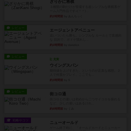
ざりかに将棋
３種類の駒だけが登場する超シンプルな将棋系ゲ
ーム入門作品です♪(＾＾)...
約2時間前
by あんちっく
レビュー
エージェントアベニュー
追いついたら勝ち。シンプルな ルールとで直感的
な 目的で、ボドゲ慣れし...
約2時間前
by daisdice
レビュー
充実
ウイングスパン
期待値を上げすぎた、というのが正直な感想。２
人で何度かプレイ。ここでも...
約3時間前
by S
レビュー
街コロ通
街コロとの違いは初めから二つサイコロを振れる
など、少しの違いはあるけれ...
約8時間前
by くみ
戦略やコツ
ニューオールド
ゲーム終了時に、「オールドカードとニューカー