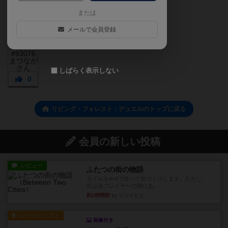
または
メールで会員登録
しばらく表示しない
0
リビング・フォレスト：デュエルのトップに戻る
会員の新しい投稿
レビュー
ふたつの街の物語
タイルを4×4で並べて街づくりします。ただし、
街は各プレイヤーの間にあ...
約1時間前
by ジェイとと
ルール/インスト
画像付き