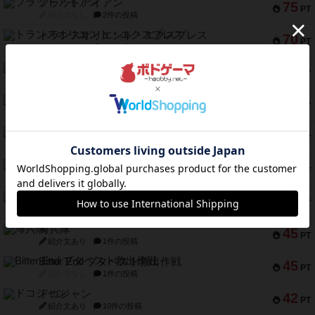
フラットアイアン
75
PT
紹介文なし
2件の投稿
トランスオリエント・エクスプレス
70
PT
紹介文なし
1件の投稿
アンブッシュ！：ムーブアウト！
59
PT
紹介文あり
1件の投稿
キャプテン・フリップ：イスラ・ボンバ
51
PT
紹介文なし
2件の投稿
ガルフストライク
46
PT
紹介文あり
1件の投稿
エコーズ・オブ・タイム
45
PT
紹介文なし
8件の投稿
スカルキング
45
PT
紹介文あり
12件の投稿
海兵隊
45
PT
紹介文あり
1件の投稿
Bitter End ブタペスト救出作戦
45
PT
紹介文なし
1件の投稿
ドコジャン
42
PT
紹介文あり
10件の投稿