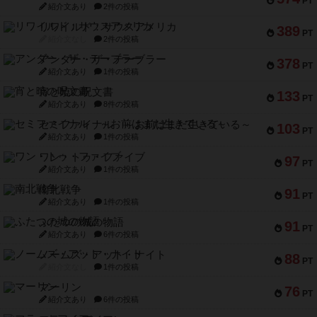
PT
紹介文あり
2件の投稿
リワイルド：サウスアメリカ
389
PT
紹介文なし
2件の投稿
アンダー・ザ・テーブラー
378
PT
紹介文あり
1件の投稿
宵と暁の呪文書
133
PT
紹介文あり
8件の投稿
セミファイナル ～お前はまだ生きている～
103
PT
紹介文あり
1件の投稿
ワン・トゥ・ファイブ
97
PT
紹介文あり
1件の投稿
南北戦争
91
PT
紹介文あり
1件の投稿
ふたつの城の物語
91
PT
紹介文あり
6件の投稿
ノームズ・アット・ナイト
88
PT
紹介文なし
1件の投稿
マーリン
76
PT
紹介文あり
6件の投稿