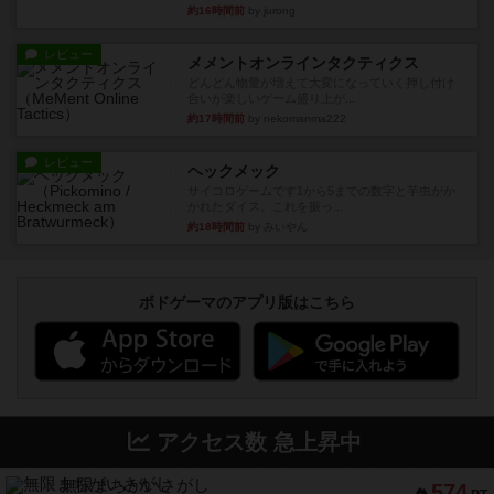
約16時間前
by jurong
レビュー
メメントオンラインタクティクス
どんどん物量が増えて大変になっていく押し付け
合いが楽しいゲーム盛り上が...
約17時間前
by nekomanma222
レビュー
ヘックメック
サイコロゲームです1から5までの数字と芋虫がか
かれたダイス。これを振っ...
約18時間前
by みいやん
ボドゲーマのアプリ版はこちら
アクセス数 急上昇中
無限まちがいさがし
574