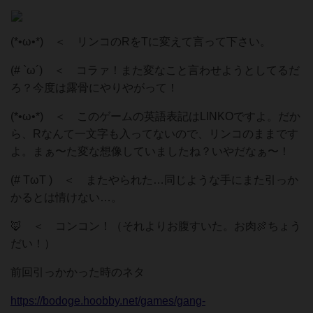
(*•⁠ω•⁠*) ＜ リンコのRをTに変えて言って下さい。
(# `ω´) ＜ コラァ！また変なこと言わせようとしてるだ
ろ？今度は露骨にやりやがって！
(*•⁠ω•⁠*) ＜ このゲームの英語表記はLINKOですよ。だか
ら、Rなんて一文字も入ってないので、リンコのままです
よ。まぁ〜た変な想像していましたね？いやだなぁ〜！
(# TωT ) ＜ またやられた…同じような手にまた引っか
かるとは情けない…。
🦊 ＜ コンコン！（それよりお腹すいた。お肉🍖ちょう
だい！）
前回引っかかった時のネタ
https://bodoge.hoobby.net/games/gang-