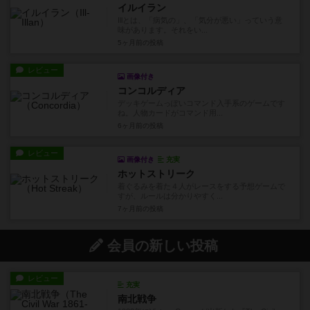
イルイラン
Illとは、「病気の」、「気分が悪い」っていう意
味があります。それをい...
5ヶ月前
の投稿
レビュー
画像付き
コンコルディア
デッキゲームっぽいコマンド入手系のゲームです
ね。人物カードがコマンド用...
6ヶ月前
の投稿
レビュー
画像付き
充実
ホットストリーク
着ぐるみを着た４人がレースをする予想ゲームで
すが、ルールは分かりやすく...
7ヶ月前
の投稿
会員の新しい投稿
レビュー
充実
南北戦争