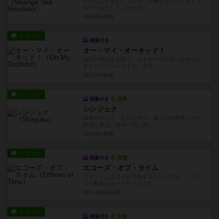
ゲームしてるというより、仕事させられてるよう
なゲームでした。ひたすら、...
16日前
の投稿
レビュー
画像付き
オー・マイ・オーキッド！
宝石の煌めきを軽く、ボドゲー初心者にもやりや
すくしたゲームですね。宝石...
18日前
の投稿
レビュー
画像付き
充実
シンジュク
線路を作って、お店を作り、盤上の消費者コマを
鉄道に乗せ、自分の店に誘い...
29日前
の投稿
レビュー
画像付き
充実
エコーズ・オブ・タイム
コマンドにコストが発生するというのは、ごくご
く一般的なボードゲームです...
約2ヶ月前
の投稿
レビュー
画像付き
充実