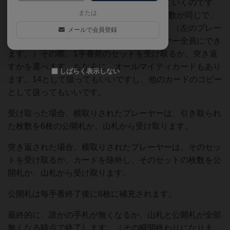
ルールは先手から自分の場にカードを出していくのです
または
が、1手前に出された手が、自分の出した枚数が同じで、
かつ自分よりも弱ければ横取りができます。（左のプレー
メールで会員登録
ヤーから順に、上の条件を満たしたプレーヤー全員にでき
ます。）その際、1手番前のセットを受け取るか、突き返
すかを選べます。ちなみに、オールマイティカードもあり
しばらく表示しない
ます。14として扱ってもいいですし、他のカードのコピー
として扱ってもいいです。
受け取った場合、横取りされたプレーヤーは、引き取られ
た枚数を6枚の公開札か、山札から受け取ります。
突き返された場合、横取りされたプレーヤーは、そのセッ
トを受け取るか、カードを除外し、そのセットの枚数を公
開札か、山札から受け取ります。
公開札は毎手番終了後に6枚に補充されます。
最終的に、誰かの手札が無くなるか、山札と公開札が全部
無くなる時点で終了します。（その瞬間終わりになりま