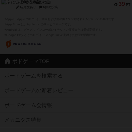
ふたつの城の物語
39
PT
紹介文あり
6件の投稿
※Apple、Apple のロゴ は、米国および他の国々で登録されたApple Inc.の商標です。
※App Store は、Apple Inc.のサービスマークです。
※Android は、グーグル インコーポレイテッドの商標または登録商標です。
※Google Play とそのロゴは、Google Inc.の商標または登録商標です。
ボドゲーマTOP
ボードゲームを検索する
ボードゲームの新着レビュー
ボードゲーム会情報
メカニクス特集