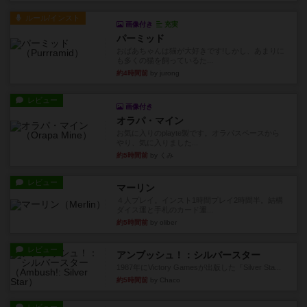
ルール/インスト
画像付き
充実
パーミッド
おばあちゃんは猫が大好きです!しかし、あまりに
も多くの猫を飼っているた...
約4時間前
by jurong
レビュー
画像付き
オラパ・マイン
お気に入りのplayte製です。オラパスペースから
やり、気に入りました...
約5時間前
by くみ
レビュー
マーリン
４人プレイ。インスト1時間プレイ2時間半。結構
ダイス運と手札のカード運...
約5時間前
by oliber
レビュー
アンブッシュ！：シルバースター
1987年にVictory Gamesが出版した『Silver Sta...
約5時間前
by Chaco