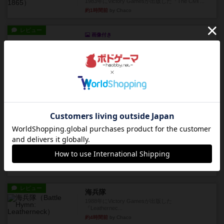
1983年にVictory Gamesが出版した『The Civil ...
約1時間前
by Chaco
レビュー
画像付き
ファイアー・ブルズ / 火牛陣
火牛を引き連れて敵を殲滅させる。縦か斜めで前2
列まで攻撃できるが、自分...
約4時間前
by うらまこ
レビュー
フリップ７
カードをめくるかパスをするかを決めてパスした
時のカード数字が得点になる...
約4時間前
by mob567
レビュー
コンセプト
親のプレイヤーがお題を決めて限られたヒントの
中から他のプレイヤーに当て...
約4時間前
by mob567
レビュー
海兵隊
1988年にVictory Gamesが出版した
『Leathernec...
約4時間前
by Chaco