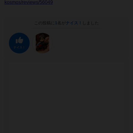
kosmos/reviews/56049
この投稿に
1
名が
ナイス！
しました
ナイス！