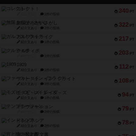
コレクト！
340
PT
紹介文なし
1件の投稿
無限まちがいさがし
322
PT
紹介文あり
2件の投稿
ガルフストライク
217
PT
紹介文あり
1件の投稿
クルティボ
203
PT
紹介文なし
1件の投稿
1809
112
PT
紹介文あり
1件の投稿
ファースト・イン・フライト
108
PT
紹介文あり
3件の投稿
モズビ－ズ・レイダ－ズ
94
PT
紹介文あり
1件の投稿
テンプテーション
79
PT
紹介文なし
2件の投稿
インドネシア
78
PT
紹介文あり
2件の投稿
宵と暁の呪文書