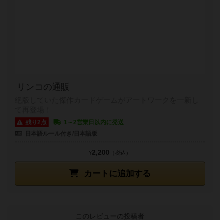
リンコの通販
絶版していた傑作カードゲームがアートワークを一新し
て再登場！
残り2点
1～2営業日以内に発送
日本語ルール付き/日本語版
2,200
¥
（税込）
カートに追加する
このレビューの投稿者