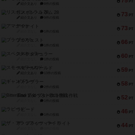
75
PT
紹介文あり
8件の投稿
リスボン・トラム 28
73
PT
紹介文あり
9件の投稿
アマナイト
73
PT
紹介文なし
1件の投稿
ブラヴェスト
66
PT
紹介文なし
1件の投稿
スペクタキュラー
60
PT
紹介文なし
1件の投稿
スモールワールド
59
PT
紹介文あり
13件の投稿
ギャンブラー
58
PT
紹介文なし
2件の投稿
Bitter End ブタペスト救出作戦
52
PT
紹介文なし
1件の投稿
ラピード
46
PT
紹介文なし
1件の投稿
ザ・フラッフィー・ライト
44
PT
紹介文なし
0件の投稿