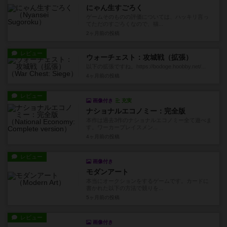
にゃん生すごろく
ゲームそのものの評価については、ハッキリ言っ
てただのすごろくなので、猫...
2ヶ月前
の投稿
レビュー
ウォーチェスト：攻城戦（拡張）
以下の拡張ですね。https://bodoge.hoobby.net/...
4ヶ月前
の投稿
レビュー
画像付き
充実
ナショナルエコノミー：完全版
本作は過去3作のナショナルエコノミー全て遊べま
す。ワーカープレイスメン...
4ヶ月前
の投稿
レビュー
画像付き
モダンアート
本当にオークションをするゲームです。カードに
書かれた以下の方法で競りを...
5ヶ月前
の投稿
レビュー
画像付き