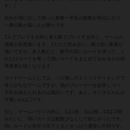
す。）
自分が場に出して残った枚数ー手札の枚数が得点になり、
一番点数が高い人が勝ちです。
2人でプレイする時と多人数でプレイする時と、ゲームの
感覚が全然違います。2人だと読み合い、避け合い要素が
強いですが、多人数だと、数字の高いカードを使って、ど
れだけカードを奪って弱いカードをまとめて出せるかの効
率要素が強くなります。
カードゲームとしては、パス無しのトリックテイキングで
有りがちなゲームですが、他のプレーヤーを妨害しつつ、
手札を揃えられるのは面白いです。あと、キツネちゃんが
可愛いのは◯です。
但し、ゲームバランス的に、1は1枚、2は2枚…13は13枚
みたいに、弱いカードは枚数少なくして欲しかったです。
弱いカードが初手で出てくるとやっぱり露骨に不利です。