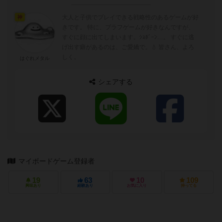
大人と子供でプレイできる戦略性のあるゲームが好
神
きです。 特に、ブラフゲームが好きなんですが、
すぐに顔に出てしまいます。ｼｮﾎﾞｰﾝ…。 すぐに逃
げ出す癖があるのは、ご愛嬌で。💧 皆さん、よろ
しく。
はぐれメタル
シェアする
マイボードゲーム登録者
19
63
10
109
興味あり
経験あり
お気に入り
持ってる