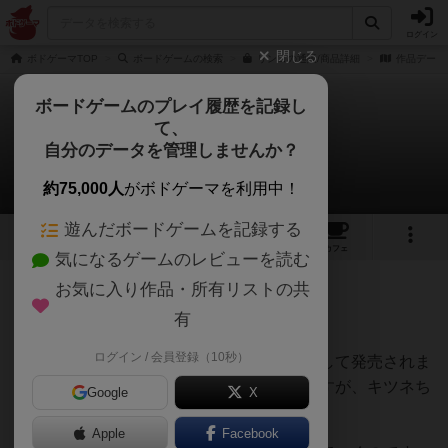
ログイン
閉じる
ボドゲーマTOP
ボードゲームの検索
リンコの通販/商品詳細
作品データ
ボードゲームのプレイ履歴を記録し
て、
リンコ
自分のデータを管理しませんか？
はぐれメタルさんのレビュー
約75,000人
がボドゲーマを利用中！
遊んだボードゲームを記録する
1
1
21
トップ
画像
動画
レビュー
カフェ
気になるゲームのレビューを読む
お気に入り作品・所有リストの共
342名
1名
0
8ヶ月前
有
ログイン / 会員登録（10秒）
韓国で先に売られていたリンコが日本語化して発売されま
した。ルールはまんまアブルクセンなのですが、キツネち
Google
X
ゃんが可愛くなりました。
Apple
Facebook