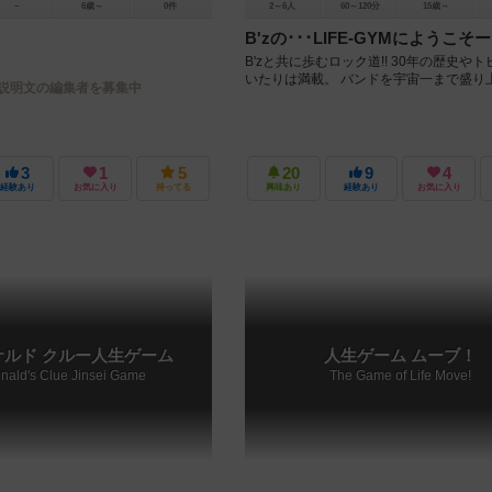
－
6歳～
0件
2～6人
60～120分
15歳～
B'zの･･･LIFE-GYMにようこそ
B'zと共に歩むロック道!! 30年の歴史や
いたりは満載。 バンドを宇宙一まで盛り上
説明文の編集者を募集中
3
1
5
20
9
4
経験あり
お気に入り
持ってる
興味あり
経験あり
お気に入り
ナルド クルー人生ゲーム
人生ゲーム ムーブ！
ald's Clue Jinsei Game
The Game of Life Move!