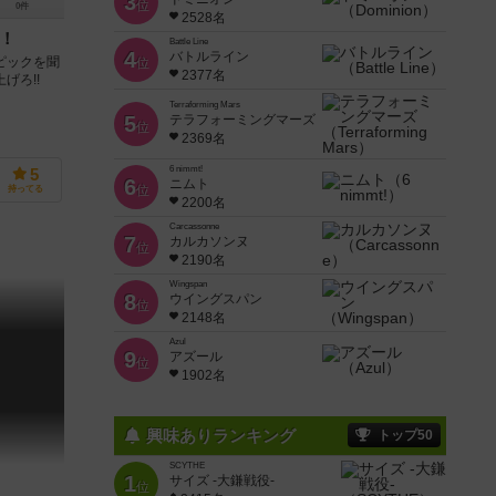
3
位
0件
2528名
ー！
Battle Line
4
バトルライン
トピックを聞
位
2377名
げろ!!
Terraforming Mars
5
テラフォーミングマーズ
位
2369名
6 nimmt!
5
6
ニムト
位
持ってる
2200名
Carcassonne
7
カルカソンヌ
位
2190名
Wingspan
8
ウイングスパン
位
2148名
Azul
9
アズール
位
1902名
興味ありランキング
トップ50
SCYTHE
1
サイズ -大鎌戦役-
位