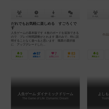
2～6人
40分
6歳～
5件
2～6人
だれでもお気軽に楽しめる すごろくで
す
人生ゲームの基本版です ４枚のボードを追加できる
作品
ので プレイ時間調整がとれます 運のみで、特に説
明することなく遊べると思います 職業の選択後
に アップグレードした...
9
87
7
83
6
興味あり
経験あり
お気に入り
持ってる
興味あり
人生ゲーム ダイナミックドリーム
よしも
The Game of Life: Dymamic Dream
Yosh