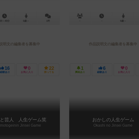
20～40分
6歳～
1件
－
－
6歳～
説明文の編集者を募集中
作品説明文の編集者を募集中
16
0
22
1
6
0
経験あり
お気に入り
持ってる
興味あり
経験あり
お気に入り
と芸人 人生ゲーム笑
おかしの人生ゲーム
imotogeinin Jinsei Game
Okashi no Jinsei Game