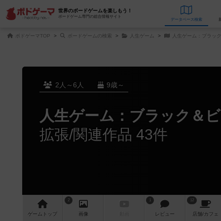
世界のボードゲームを楽しもう！
ボードゲーム専門の総合情報サイト
データベース
検
ボドゲーマTOP
ボードゲームの検索
人生ゲーム
人生ゲーム：ブラッ
2人～6人
9歳～
人生ゲーム：ブラック＆ビ
拡張/関連作品 43件
2
1
12
ゲーム
トップ
画像
動画
レビュー
店舗/
カフェ