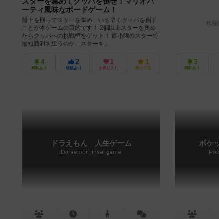
スターを集めてクッパを倒せ！マリオパ
ーティ風味なボードゲーム！
盤上を回ってスターを集め、いち早くクッパを倒す
作品
ことが本ゲームの目的です！ 2個以上スターを集め
たらクッパへの挑戦権をゲット！ 最小限のスターで
最短勝利を狙うのか、スターを...
4
2
1
1
3
興味あり
経験あり
お気に入り
持ってる
興味あり
ドラえもん 人生ゲーム
ポケッ
Doraemon jinsei game
Poc