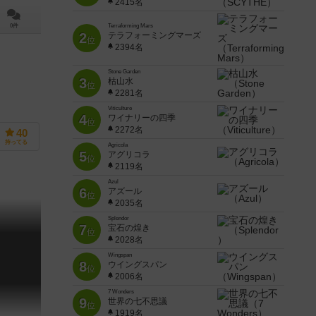
2415名
0件
Terraforming Mars
2
テラフォーミングマーズ
位
2394名
Stone Garden
3
枯山水
位
2281名
Viticulture
4
ワイナリーの四季
位
2272名
40
持ってる
Agricola
5
アグリコラ
位
2119名
Azul
6
アズール
位
2035名
Splendor
7
宝石の煌き
位
2028名
Wingspan
8
ウイングスパン
位
2006名
7 Wonders
9
世界の七不思議
位
1919名