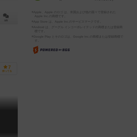
※Apple、Apple のロゴ は、米国および他の国々で登録された
Apple Inc.の商標です。
0件
※App Store は、Apple Inc.のサービスマークです。
※Android は、グーグル インコーポレイテッドの商標または登録商
標です。
※Google Play とそのロゴは、Google Inc.の商標または登録商標で
す。
7
持ってる