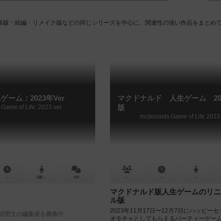
張版・続編・リメイク版などの同じシリーズを中心に、関連性の強い作品をまとめ
ゲーム：2023年Ver
マクドナルド 人生ゲーム 20
 Game of Life: 2023 ver
版
mcdonalds Game of Life 2023
－
6歳～
0件
－
－
－
マクドナルド版人生ゲームのリニ
ル版
2023年11月17日〜12月7日にハッピー
説明文の編集者を募集中
オモチャとしてもらえるパーティーゲーム