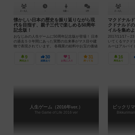
2～6人
－
6歳～
1件
2～4人
懐かしい日本の歴史を振り返りながら現
マクドナルド
代を目指す、親子三代で楽しめる50周年
クドナルドの
記念版！
イルを集めよ
おなじみの人生ゲームに50周年記念版が登場！ 日本
2017/11/1
の過去５０年間にあった実際の出来事がマス目や建
いてくるマクド
物で表現されています。 各職業の給料やお宝の価値
ルーはアルバイ
が年代によって異なるシステ...
トし、運がよければ
9
30
1
31
16
興味あり
経験あり
お気に入り
持ってる
興味あり
人生ゲーム（2016年ver.）
ビックリマ
The Game of Life 2016 ver
Bikkuriman