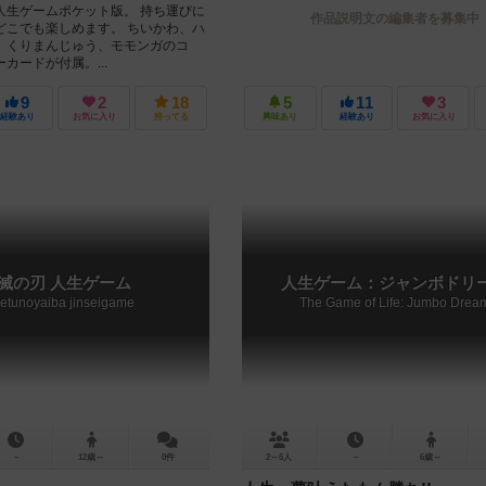
人生ゲームポケット版。 持ち運びに
作品説明文の編集者を募集中
どこでも楽しめます。 ちいかわ、ハ
、くりまんじゅう、モモンガのコ
カードが付属。...
9
2
18
5
11
3
経験あり
お気に入り
持ってる
興味あり
経験あり
お気に入り
滅の刃 人生ゲーム
人生ゲーム：ジャンボドリ
etunoyaiba jinseigame
The Game of Life: Jumbo Drea
－
12歳～
0件
2～6人
－
6歳～