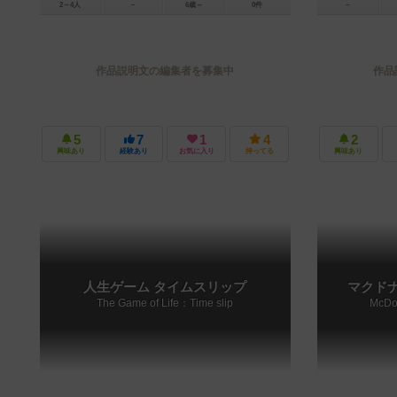
2～4人
－
6歳～
0件
－
作品説明文の編集者を募集中
作品
5
7
1
4
2
興味あり
経験あり
お気に入り
持ってる
興味あり
人生ゲーム タイムスリップ
マクド
The Game of Life：Time slip
McDon