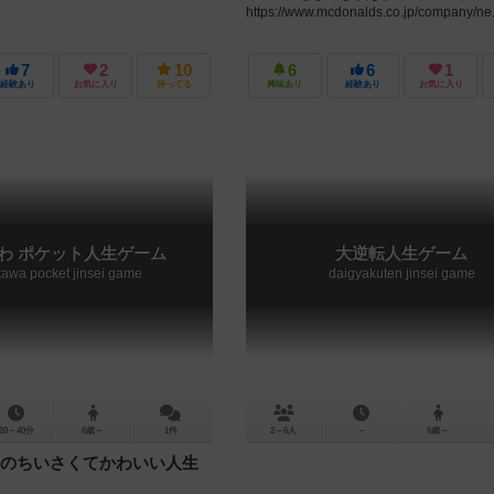
https://www.mcdonalds.co.jp/company/ne.
7
2
10
6
6
1
経験あり
お気に入り
持ってる
興味あり
経験あり
お気に入り
わ ポケット人生ゲーム
大逆転人生ゲーム
kawa pocket jinsei game
daigyakuten jinsei game
20～40分
6歳～
1件
2～6人
－
6歳～
のちいさくてかわいい人生