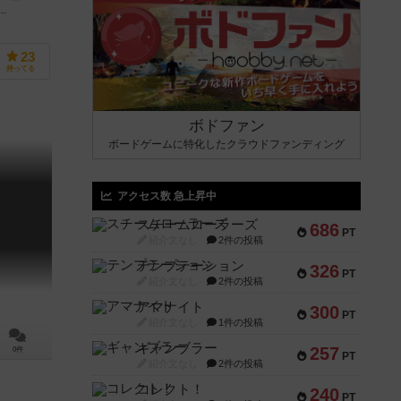
..
23
持ってる
ボドファン
ボードゲームに特化したクラウドファンディング
アクセス数 急上昇中
スチームローラーズ
686
PT
紹介文なし
2件の投稿
テンプテーション
326
PT
紹介文なし
2件の投稿
アマナイト
300
PT
紹介文なし
1件の投稿
ギャンブラー
257
0件
PT
紹介文なし
2件の投稿
コレクト！
240
PT