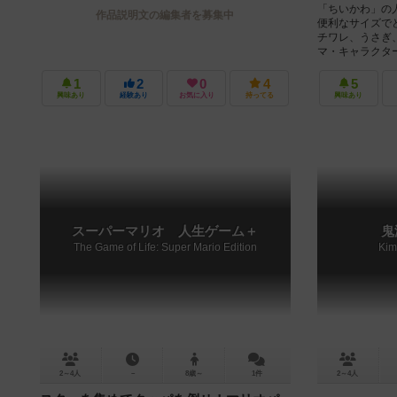
「ちいかわ」の
作品説明文の編集者を募集中
便利なサイズで
チワレ、うさぎ
マ・キャラクター
1
2
0
4
5
興味あり
経験あり
お気に入り
持ってる
興味あり
スーパーマリオ 人生ゲーム＋
鬼
The Game of Life: Super Mario Edition
Kim
2～4人
－
8歳～
1件
2～4人