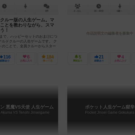
－
－
3件
2～6人
30～60分
5歳～
クルー版の人生ゲーム。マ
ことを教わりながら、スマ
う！
作品説明文の編集者を募集中
7～23まで、ハッピーセットのおまけにつ
ナルドクルーの人生ゲームです。 ク
トのことで、全員クルーからスター
店...
116
6
184
5
21
4
経験あり
お気に入り
持ってる
興味あり
経験あり
お気に入り
ン 悪魔VS天使 人生ゲーム
ポケット人生ゲーム獄辛
 Akuma VS Tenshi Jinseigame
Pocket Jinsei Game Gokukara