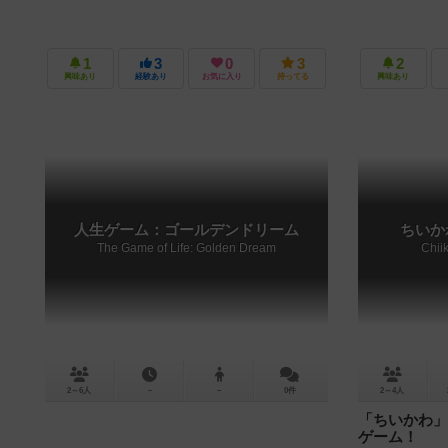
1
3
0
3
2
興味あり
経験あり
お気に入り
持ってる
興味あり
人生ゲーム：ゴールデンドリーム
ちいか
The Game of Life: Golden Dream
Chii
2～6人
－
－
0件
2～4人
「ちいかわ」
ゲーム！