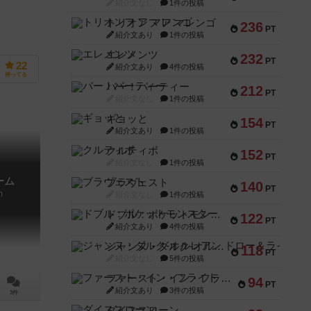
紹介文なし
1件の投稿
トリオンフ ア マレンゴ
236
PT
紹介文あり
1件の投稿
エレメンツ
232
PT
22
紹介文あり
4件の投稿
持ってる
バー！パーティー
212
PT
紹介文なし
1件の投稿
ギョッと
154
PT
紹介文あり
1件の投稿
クルティボ
152
PT
紹介文なし
1件の投稿
ーム
ブラヴェスト
140
PT
m
紹介文なし
1件の投稿
ドブル：ポケットモンスター
122
PT
紹介文あり
4件の投稿
ジャンヌ・ダルク-オルレアン ドロー＆ライト
118
PT
紹介文なし
5件の投稿
ファースト・イン・フライト
94
PT
紹介文あり
3件の投稿
3件
ダイススローン