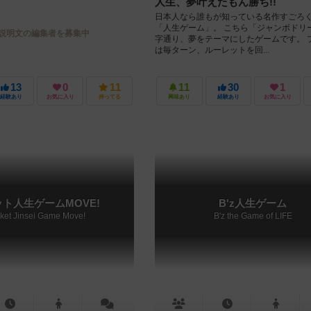
人生、夢叶えたもん勝ち!!
日本人なら誰もが知っている名作すごろ
「人生ゲーム」。 こちら「ジャンボドリ
説明文の編集者を募集中
字通り、夢をテーマにしたゲームです。 
は毎ターン、ルーレットを回...
13
0
11
11
30
1
経験あり
お気に入り
持ってる
興味あり
経験あり
お気に入り
ト人生ゲームMOVE!
B'z人生ゲーム
ket Jinsei Game Move!
B'z the Game of LIFE