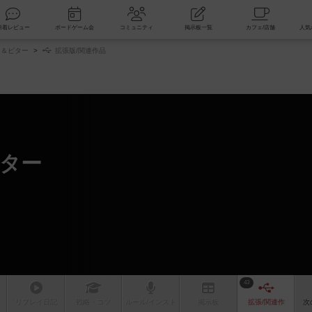
索
新着レビュー
ボードゲーム会
コミュニティ
掲示板一覧
ク＆ビター
拡張版/関連作品
ター
43
リプレイ
日記
戦略
・コツ
ルール
/インスト
掲示板
拡張/関連
作
次