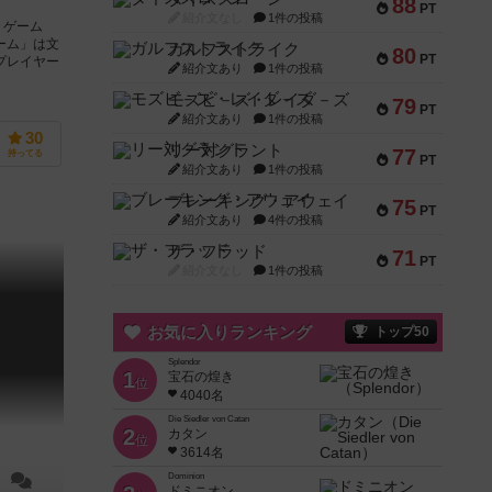
88
PT
紹介文なし
1件の投稿
くゲーム
ーム」は文
ガルフストライク
80
PT
プレイヤー
紹介文あり
1件の投稿
モズビ－ズ・レイダ－ズ
79
PT
紹介文あり
1件の投稿
30
リー対グラント
77
持ってる
PT
紹介文あり
1件の投稿
ブレーキング・アウェイ
75
PT
紹介文あり
4件の投稿
ザ・フラッド
71
PT
紹介文なし
1件の投稿
お気に入りランキング
トップ50
Splendor
1
宝石の煌き
位
4040名
Die Siedler von Catan
2
カタン
位
3614名
Dominion
ドミニオン