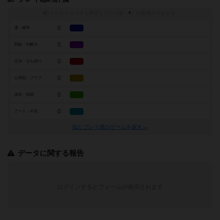
トグルスイッチを押すとプレイ感（
※
）の投票ができます
0
運・確率
0
戦略・判断力
0
交渉・立ち回り
0
心理戦・ブラフ
0
攻防・戦闘
0
アート・外見
似たプレイ感のゲームを探す→
データに関する報告
ログインするとフォームが表示されます