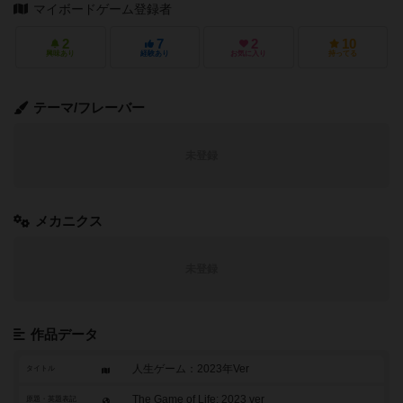
マイボードゲーム登録者
2
7
2
10
興味あり
経験あり
お気に入り
持ってる
テーマ/フレーバー
未登録
メカニクス
未登録
作品データ
人生ゲーム：2023年Ver
タイトル
The Game of Life: 2023 ver
原題・英題表記