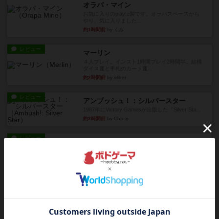
オラパ・マイン
お気に入りのplayte製です。オラパスペースから
やり、気に入りました...
約1時間前
by くみ
レビュー
マーリン
４人プレイ。インスト1時間プレイ2時間半。結構
ダイス運と手札のカード運...
約2時間前
by oliber
レビュー
アンブッシュ！：シルバースター
1987年にVictory Gamesが出版した『Silver Sta...
約2時間前
by Chaco
レビュー
アンブッシュ！：パープルハート
1985年にVictory Gamesが出版した『Purple Hea...
約2時間前
by Chaco
レビュー
アンブッシュ！：ムーブアウト！
1984年にVictory Gamesが出版した『Move
Out！』...
約3時間前
by Chaco