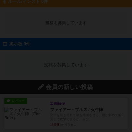
ルール/インスト 0件
投稿を募集しています
掲示板 0件
投稿を募集しています
会員の新しい投稿
レビュー
画像付き
ファイアー・ブルズ / 火牛陣
火牛を引き連れて敵を殲滅させる。縦か斜めで前2
列まで攻撃できるが、自分...
13分前
by うらまこ