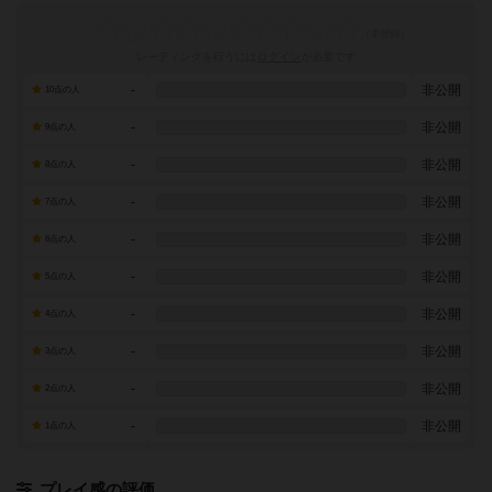
レーティングを行うには
ログイン
が必要です
-
非公開
10点の人
-
非公開
9点の人
-
非公開
8点の人
-
非公開
7点の人
-
非公開
6点の人
-
非公開
5点の人
-
非公開
4点の人
-
非公開
3点の人
-
非公開
2点の人
-
非公開
1点の人
プレイ感の評価