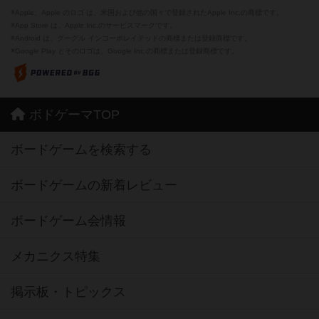
※Apple、Apple のロゴ は、米国および他の国々で登録されたApple Inc.の商標です。
※App Store は、Apple Inc.のサービスマークです。
※Android は、グーグル インコーポレイテッドの商標または登録商標です。
※Google Play とそのロゴは、Google Inc.の商標または登録商標です。
ボドゲーマTOP
ボードゲームを検索する
ボードゲームの新着レビュー
ボードゲーム会情報
メカニクス特集
掲示板・トピックス