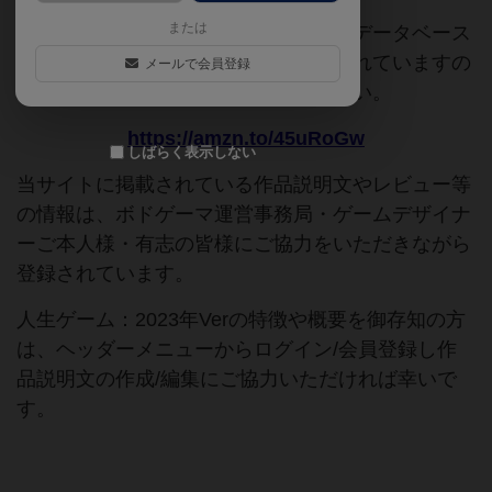
または
このページは情報が不足しています。データベース
追加申請時に以下の参考URLが入力されていますの
メールで会員登録
で、よろしければこちらもご覧ください。
https://amzn.to/45uRoGw
しばらく表示しない
当サイトに掲載されている作品説明文やレビュー等
の情報は、ボドゲーマ運営事務局・ゲームデザイナ
ーご本人様・有志の皆様にご協力をいただきながら
登録されています。
人生ゲーム：2023年Verの特徴や概要を御存知の方
は、ヘッダーメニューからログイン/会員登録し作
品説明文の作成/編集にご協力いただければ幸いで
す。