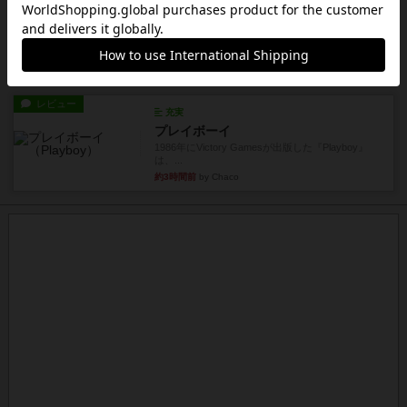
レビュー
スカルキング
とにかく楽しい！最高のゲームではと思います。
ルールは多少ゲーム慣れした...
約3時間前
by ジェイとと
レビュー
充実
プレイボーイ
1986年にVictory Gamesが出版した『Playboy』
は、...
約3時間前
by Chaco