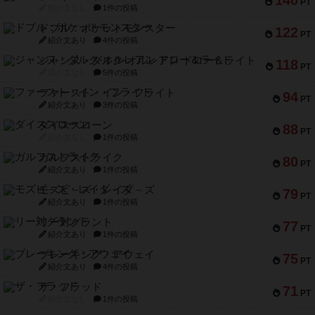
140
PT
紹介文なし
1件の投稿
ドブル：ポケットモンスター
122
PT
紹介文あり
4件の投稿
ジャンヌ・ダルク-オルレアン ドロー＆ライト
118
PT
紹介文なし
5件の投稿
ファースト・イン・フライト
94
PT
紹介文あり
3件の投稿
ダイススローン
88
PT
紹介文なし
1件の投稿
ガルフストライク
80
PT
紹介文あり
1件の投稿
モズビ－ズ・レイダ－ズ
79
PT
紹介文あり
1件の投稿
リー対グラント
77
PT
紹介文あり
1件の投稿
ブレーキング・アウェイ
75
PT
紹介文あり
4件の投稿
ザ・フラッド
71
PT
紹介文なし
1件の投稿