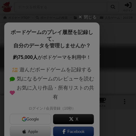
ログイン
閉じる
ボドゲーマTOP
ボードゲームの検索
人生ゲーム
人生ゲーム：2023年Ve
ボードゲームのプレイ履歴を記録し
て、
自分のデータを管理しませんか？
人生ゲーム：2023年Ver
約75,000人
がボドゲーマを利用中！
The Game of Life: 2023 ver
遊んだボードゲームを記録する
気になるゲームのレビューを読む
お気に入り作品・所有リストの共
有
1
21
トップ
画像
動画
レビュー
カフェ
ログイン / 会員登録（10秒）
Google
X
Apple
ご協力ください
Facebook