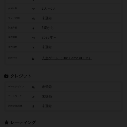
2人～6人
参加人数
未登録
プレイ時間
6歳から
対象年齢
2023年～
発売時期
未登録
参考価格
人生ゲーム（The Game of Life）
関連作品
クレジット
未登録
ゲームデザイン
未登録
アートワーク
未登録
関連企業/団体
レーティング