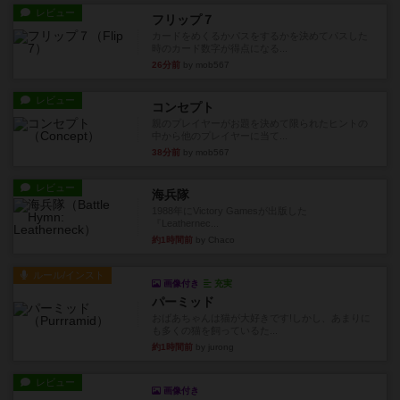
レビュー
フリップ７
カードをめくるかパスをするかを決めてパスした
時のカード数字が得点になる...
26分前
by mob567
レビュー
コンセプト
親のプレイヤーがお題を決めて限られたヒントの
中から他のプレイヤーに当て...
38分前
by mob567
レビュー
海兵隊
1988年にVictory Gamesが出版した
『Leathernec...
約1時間前
by Chaco
ルール/インスト
画像付き
充実
パーミッド
おばあちゃんは猫が大好きです!しかし、あまりに
も多くの猫を飼っているた...
約1時間前
by jurong
レビュー
画像付き