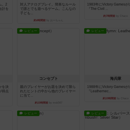
ム。2
対人アナログプレイ。簡単なルール
1983年にVictory Game
合計を
で誰とでも遊べるゲーム。こんなの
『The Civil ...
子ども...
約7時間前
by Chaco
約4時間前
by おーちゃん
レビュー
レビュー
コンセプト
海兵隊
かを決
親のプレイヤーがお題を決めて限ら
1988年にVictory Game
が得点
れたヒントの中から他のプレイヤー
『Leathernec...
に当て...
約10時間前
by Chaco
約10時間前
by mob567
レビュー
レビュー