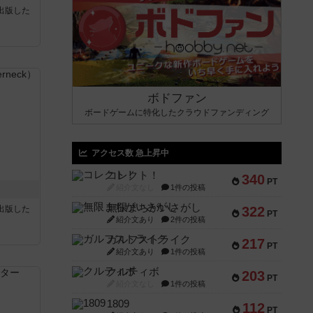
sが出版した
ボドファン
ボードゲームに特化したクラウドファンディング
アクセス数 急上昇中
コレクト！
340
PT
紹介文なし
1件の投稿
無限まちがいさがし
sが出版した
322
PT
紹介文あり
2件の投稿
ガルフストライク
217
PT
紹介文あり
1件の投稿
クルティボ
203
PT
紹介文なし
1件の投稿
1809
112
PT