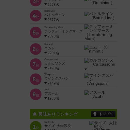
3
位
2528名
Battle Line
4
バトルライン
位
2377名
Terraforming Mars
5
テラフォーミングマーズ
位
2370名
6 nimmt!
6
ニムト
位
2201名
Carcassonne
7
カルカソンヌ
位
2190名
Wingspan
8
ウイングスパン
位
2149名
Azul
9
アズール
位
1903名
興味ありランキング
トップ50
SCYTHE
1
サイズ -大鎌戦役-
位