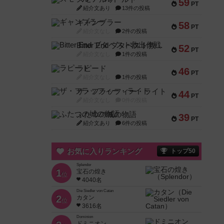
59
PT
紹介文あり
13件の投稿
ギャンブラー
58
PT
紹介文なし
2件の投稿
Bitter End ブタペスト救出作戦
52
PT
紹介文なし
1件の投稿
ラピード
46
PT
紹介文なし
1件の投稿
ザ・フラッフィー・ライト
44
PT
紹介文なし
0件の投稿
ふたつの城の物語
39
PT
紹介文あり
6件の投稿
お気に入りランキング
トップ50
Splendor
1
宝石の煌き
位
4040名
Die Siedler von Catan
2
カタン
位
3616名
Dominion
ドミニオン