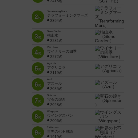
2415名
Terraforming Mars
2
テラフォーミングマーズ
位
2394名
Stone Garden
3
枯山水
位
2281名
Viticulture
4
ワイナリーの四季
位
2272名
Agricola
5
アグリコラ
位
2119名
Azul
6
アズール
位
2035名
Splendor
7
宝石の煌き
位
2028名
Wingspan
8
ウイングスパン
位
2006名
7 Wonders
9
世界の七不思議
位
1919名