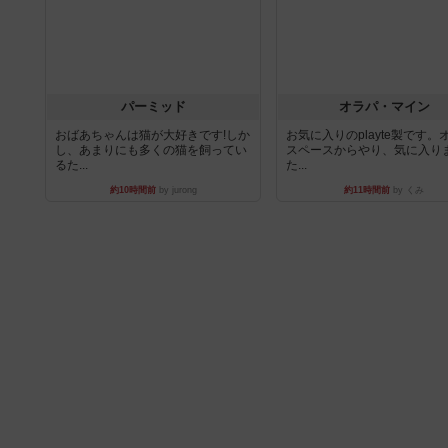
パーミッド
オラパ・マイン
おばあちゃんは猫が大好きです!しか
お気に入りのplayte製です。
し、あまりにも多くの猫を飼ってい
スペースからやり、気に入り
るた...
た...
約10時間前
by jurong
約11時間前
by くみ