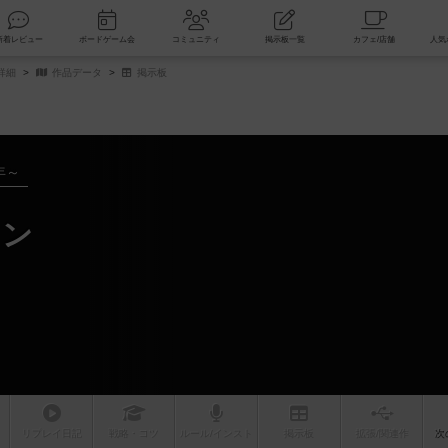
索
新着レビュー
ボードゲーム会
コミュニティ
掲示板一覧
詳細
作品データ
掲示板
年～
ョン
リプレイ
日記
戦略
・コツ
ルール
/インスト
掲示板
拡張/関連
作
次