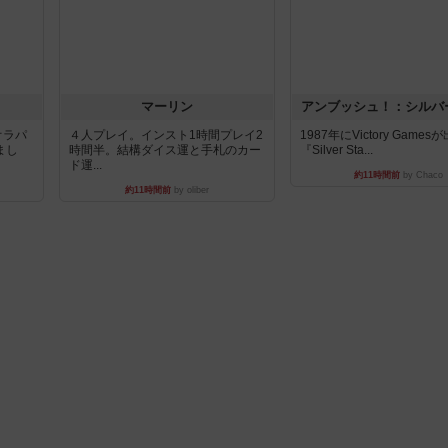
マーリン
アンブッシュ！：シルバ
オラパ
４人プレイ。インスト1時間プレイ2
1987年にVictory Game
まし
時間半。結構ダイス運と手札のカー
『Silver Sta...
ド運...
約11時間前
by Chaco
約11時間前
by oliber