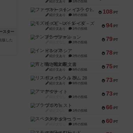
紹介文あり
1件の投稿
ファースト・イン・フライト
108
PT
紹介文あり
3件の投稿
モズビ－ズ・レイダ－ズ
94
PT
紹介文あり
1件の投稿
ースター
テンプテーション
79
PT
sが出版した
紹介文なし
2件の投稿
インドネシア
78
PT
紹介文あり
2件の投稿
宵と暁の呪文書
75
PT
紹介文あり
8件の投稿
リスボン・トラム 28
73
PT
紹介文あり
9件の投稿
アマナイト
73
PT
紹介文なし
1件の投稿
ブラヴェスト
66
PT
紹介文なし
1件の投稿
スペクタキュラー
60
PT
紹介文なし
1件の投稿
スモールワールド