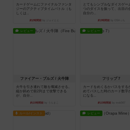
カードゲームにファイナルファンタ
とてもシンプルなダイスゲー
ジーのアクティブタイムバトル（も
つのダイスを振って、出目の
しくは...
自分の...
約2時間前
by ジェイとと
約3時間前
by OSAっち
レビュー
レビュー
ファイアー・ブルズ / 火牛陣
フリップ７
火牛を引き連れて敵を殲滅させる。
カードをめくるかパスをする
縦か斜めで前2列まで攻撃できる
めてパスした時のカード数字
が、自分...
になる...
約10時間前
by うらまこ
約10時間前
by mob567
ルール/インスト
レビュー