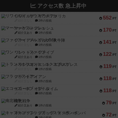
アクセス数 急上昇中
リワイルド：サウスアメリカ
552
PT
紹介文なし
2件の投稿
マーケットフレッシュ
170
PT
紹介文あり
1件の投稿
ファイアー・ブルズ / 火牛陣
141
PT
紹介文なし
1件の投稿
ワン・トゥ・ファイブ
122
PT
紹介文あり
1件の投稿
トランスオリエント・エクスプレス
119
PT
紹介文なし
1件の投稿
フラットアイアン
118
PT
紹介文なし
2件の投稿
エコーズ・オブ・タイム
118
PT
紹介文なし
8件の投稿
南北戦争
79
PT
紹介文あり
1件の投稿
キャプテン・フリップ：イスラ・ボンバ
72
PT
紹介文なし
2件の投稿