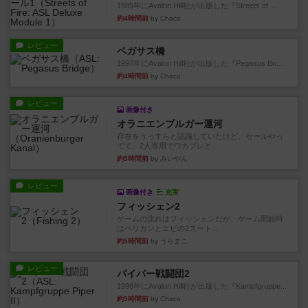
1985年にAvalon Hill社が出版した『Streets of ...
約4時間前
by Chaco
レビュー
ペガサス橋
1997年にAvalon Hill社が出版した『Pegasus Bri...
約4時間前
by Chaco
レビュー
画像付き
オラニエンブルガー運河
存在をうっすらと認識していたけど、セールやっ
てて、2人専用でワカプレと...
約5時間前
by みいやん
レビュー
画像付き
充実
フィッシェン2
ゲームの流れはフィッシェンだが、ゲーム開始時
はペリカンとエビの2スート...
約5時間前
by うらまこ
レビュー
パイパー戦闘団2
1996年にAvalon Hill社が出版した『Kampfgruppe...
約5時間前
by Chaco