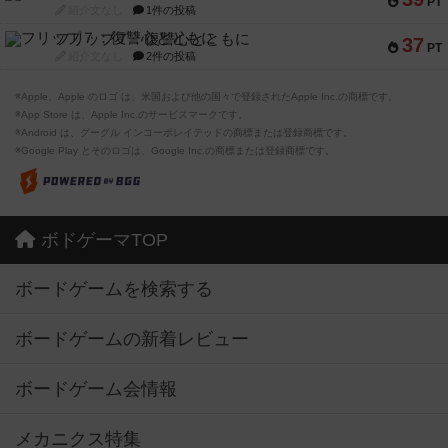
PT
紹介文なし
1件の投稿
フリップ７：復讐心とともに
37
PT
紹介文なし
2件の投稿
※Apple、Apple のロゴ は、米国および他の国々で登録されたApple Inc.の商標です。
※App Store は、Apple Inc.のサービスマークです。
※Android は、グーグル インコーポレイテッドの商標または登録商標です。
※Google Play とそのロゴは、Google Inc.の商標または登録商標です。
ボドゲーマTOP
ボードゲームを検索する
ボードゲームの新着レビュー
ボードゲーム会情報
メカニクス特集