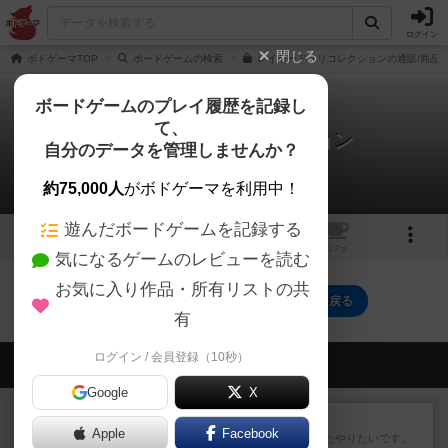
ログイン
閉じる
ボドゲーマTOP
ボードゲームの検索
レイヤード・リコレクションの通販/商品
ボードゲームのプレイ履歴を記録し
て、
レイヤード・リコレクション
自分のデータを管理しませんか？
0件の戦略やコツ
約75,000人
がボドゲーマを利用中！
遊んだボードゲームを記録する
1
トップ
画像
動画
レビュー
カフェ
気になるゲームのレビューを読む
お気に入り作品・所有リストの共
レイヤード・リコレクションのトップに戻る
有
ログイン / 会員登録（10秒）
会員の新しい投稿
Google
X
レビュー
ゴットファイブ！
Apple
Facebook
運要素があり楽しめました。またやりたいです。