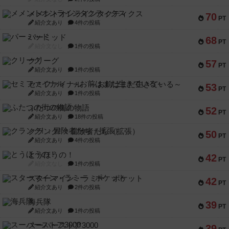
メメントオンラインタクティクス
70
PT
紹介文あり
4件の投稿
パーミッド
68
PT
紹介文なし
1件の投稿
クリーグ
57
PT
紹介文あり
1件の投稿
セミファイナル ～お前はまだ生きている～
53
PT
紹介文あり
1件の投稿
ふたつの街の物語
52
PT
紹介文あり
18件の投稿
クランク! ：冒険者たち（拡張）
50
PT
紹介文あり
4件の投稿
とうほうの！
42
PT
紹介文なし
1件の投稿
スターマイン・ラミー ポケット
42
PT
紹介文あり
2件の投稿
海兵隊
39
PT
紹介文あり
1件の投稿
スーパーストア3000
39