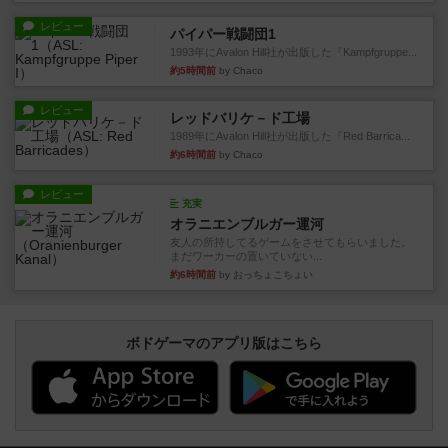
レビュー
パイパー戦闘団1
1993年にAvalon Hill社が出版した『Kampfgruppe...
約5時間前
by Chaco
レビュー
レッドバリケ－ド工場
1989年にAvalon Hill社が出版した『Red Barrica...
約6時間前
by Chaco
レビュー
充実
オラニエンブルガー運河
友人の所持してるゲームをさせてもらいました。
まだワーカーの置いていない...
約6時間前
by おっちょこちょい
ボドゲーマのアプリ版はこちら