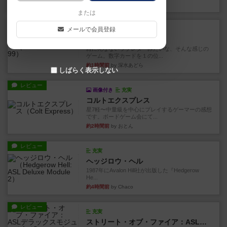
33分前
by 金賢守(キムヒョンス)
または
レビュー
メールで会員登録
充実
ダブルナイン
雑に死なないラブレターみたいな、そんな感じの
ゲーム。数字カードを１の位...
約1時間前
by 深水あどら
しばらく表示しない
レビュー
画像付き
充実
コルトエクスプレス
星7軽〜中量級を中心にプレイするゲーマーの感想
です。ボードゲーム会にて...
約2時間前
by おとん
レビュー
充実
ヘッジロウ・ヘル
1987年にAvalon Hill社が出版した『Hedgerow
He...
約4時間前
by Chaco
レビュー
充実
ストリート・オブ・ファイア：ASLデラックスモジュール1