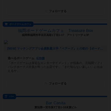
フォローする
ボードゲームカフェ
福岡ボードゲームカフェ Treasure Box
福岡県福岡市早良区高取1丁目1-17 アートリーチェ3F
[NEW] マッチングアプリ会員数最大手『ペアーズ』との初の【ボードゲームマッチングイベント】開催決定‼️（2026年01月06日 16時43分）
遊べるボードゲーム
639個
『ボードゲームは身近なエンターテイメント』が信条の、元福岡ソフト
バンクホークス社員が作ったお店です。「まだ知らない楽しい」に出会
えるサ...
フォローする
バー
Bar Casita
愛知県一宮市泉3丁目1-18末廣ビル