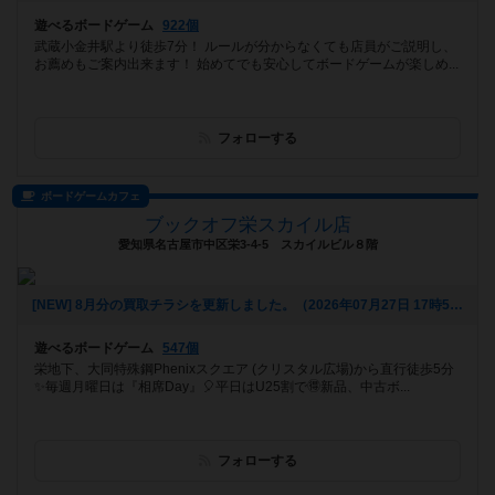
遊べるボードゲーム
922個
武蔵小金井駅より徒歩7分！ ルールが分からなくても店員がご説明し、
お薦めもご案内出来ます！ 始めてでも安心してボードゲームが楽しめ...
フォローする
ボードゲームカフェ
ブックオフ栄スカイル店
愛知県名古屋市中区栄3-4-5 スカイルビル８階
[NEW] 8月分の買取チラシを更新しました。（2026年07月27日 17時53分）
遊べるボードゲーム
547個
栄地下、大同特殊鋼Phenixスクエア (クリスタル広場)から直行徒歩5分
✨毎週月曜日は『相席Day』🎈平日はU25割で🉐新品、中古ボ...
フォローする