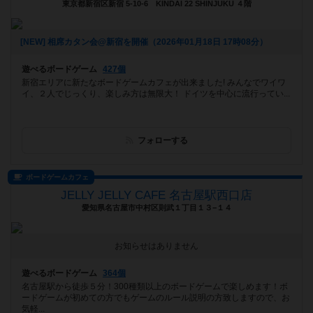
東京都新宿区新宿 5-10-6 KINDAI 22 SHINJUKU ４階
[NEW] 相席カタン会@新宿を開催（2026年01月18日 17時08分）
遊べるボードゲーム
427個
新宿エリアに新たなボードゲームカフェが出来ました! みんなでワイワ
イ、２人でじっくり、楽しみ方は無限大！ ドイツを中心に流行ってい...
フォローする
ボードゲームカフェ
JELLY JELLY CAFE 名古屋駅西口店
愛知県名古屋市中村区則武１丁目１３−１４
お知らせはありません
遊べるボードゲーム
364個
名古屋駅から徒歩５分！300種類以上のボードゲームで楽しめます！ボ
ードゲームが初めての方でもゲームのルール説明の方致しますので、お
気軽...