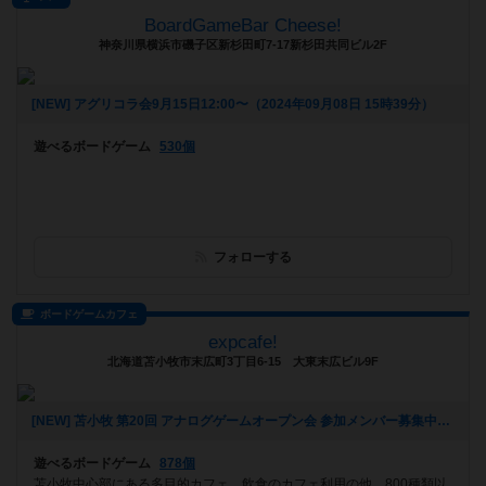
BoardGameBar Cheese!
神奈川県横浜市磯子区新杉田町7-17新杉田共同ビル2F
[NEW] アグリコラ会9月15日12:00〜（2024年09月08日 15時39分）
遊べるボードゲーム
530個
フォローする
ボードゲームカフェ
expcafe!
北海道苫小牧市末広町3丁目6-15 大東末広ビル9F
[NEW] 苫小牧 第20回 アナログゲームオープン会 参加メンバー募集中！（2024年09月05日 23時49分）
遊べるボードゲーム
878個
苫小牧中心部にある多目的カフェ。飲食のカフェ利用の他、800種類以