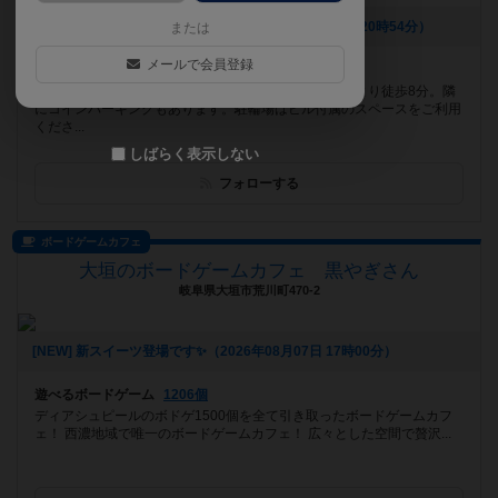
[NEW] ８/10～8/14は祝日営業です（2026年08月08日 20時54分）
または
メールで会員登録
遊べるボードゲーム
494個
奈良市のボードゲームカフェです。近鉄大和西大寺駅より徒歩8分。隣
にコインパーキングもあります。駐輪場はビル付属のスペースをご利用
くださ...
しばらく表示しない
フォローする
ボードゲームカフェ
大垣のボードゲームカフェ 黒やぎさん
岐阜県大垣市荒川町470-2
[NEW] 新スイーツ登場です✨️（2026年08月07日 17時00分）
遊べるボードゲーム
1206個
ディアシュピールのボドゲ1500個を全て引き取ったボードゲームカフ
ェ！ 西濃地域で唯一のボードゲームカフェ！ 広々とした空間で贅沢...