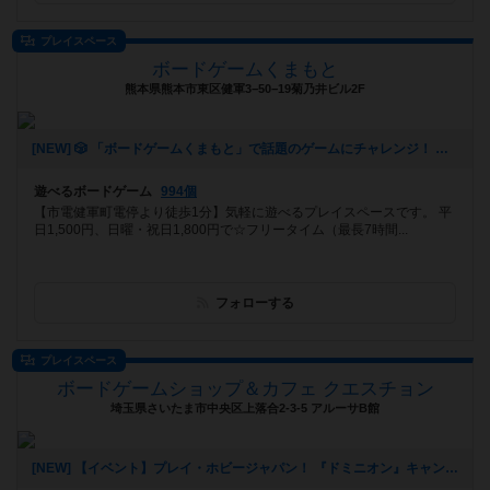
プレイスペース
ボードゲームくまもと
熊本県熊本市東区健軍3−50−19菊乃井ビル2F
[NEW] 🎲 「ボードゲームくまもと」で話題のゲームにチャレンジ！ 🚀✨（2024年12月16日 12時53分）
遊べるボードゲーム
994個
【市電健軍町電停より徒歩1分】気軽に遊べるプレイスペースです。 平
日1,500円、日曜・祝日1,800円で☆フリータイム（最長7時間...
フォローする
プレイスペース
ボードゲームショップ＆カフェ クエスチョン
埼玉県さいたま市中央区上落合2-3-5 アルーサB館
[NEW] 【イベント】プレイ・ホビージャパン！ 『ドミニオン』キャンペーン開催！（11/4 追記アリ）（2024年10月24日 21時41分）