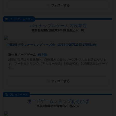
フォローする
ボードゲームカフェ
パイナップルゲームズ浅草店
東京都台東区西浅草1-7-19 葉梨ビル B1
[NEW] テラフォーミングマーズ会（2024年06月29日 17時51分）
遊べるボードゲーム
654個
浅草の雷門より徒歩5分、自称都内で最もリーズナブルなお店になりま
す。フード＆ドリンク（アルコール含）持込がOK、500種以上のボード
ゲ...
フォローする
プレイスペース
ボードゲームショップあそびば
神奈川県藤沢市湘南台2丁目22-17