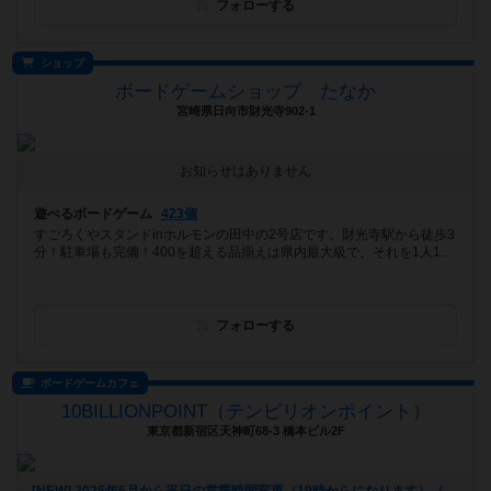
フォローする
ショップ
ボードゲームショップ たなか
宮崎県日向市財光寺902-1
お知らせはありません
遊べるボードゲーム
423個
すごろくやスタンドinホルモンの田中の2号店です。財光寺駅から徒歩3
分！駐車場も完備！400を超える品揃えは県内最大級で、それを1人1...
フォローする
ボードゲームカフェ
10BILLIONPOINT（テンビリオンポイント）
東京都新宿区天神町68-3 橋本ビル2F