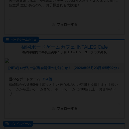
岩手県奥州市水沢 4号線沿い テーブル席(４人席４・２人席２)の他に
個室(和室)があるので、お子様連れも大歓迎！！
フォローする
ボードゲームカフェ
福岡ボードゲームカフェ INTALES Cafe
福岡県福岡市早良区高取１丁目１１−１５ ユーテラス高取
[NEW] ロザリー試遊会開催のお知らせ！（2026年06月23日 05時02分）
遊べるボードゲーム
754個
藤崎駅から徒歩8分！広々とした居心地のいい空間を提供します！軽い
ゲームから重いゲームまで、 ボードゲームは700個以上！お食事やド
リ...
フォローする
プレイスペース