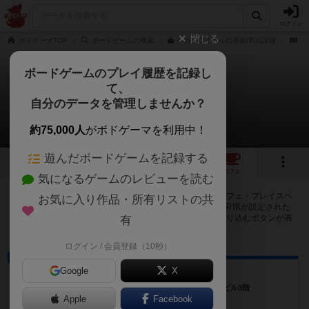
ログイン
閉じる
ボドゲーマTOP
ボードゲームの検索
ベガスロイヤルの通販/商品詳細
作
ボードゲームのプレイ履歴を記録し
て、
ラスベガス：ロイヤル
自分のデータを管理しませんか？
103店のカフェ/スペースが提供中
約75,000人
がボドゲーマを利用中！
遊んだボードゲームを記録する
7
13
103
トップ
画像
動画
レビュー
カフェ
気になるゲームのレビューを読む
ラスベガス：ロイヤルで遊ぶことができるボードゲームカフェ・プレイスペ
お気に入り作品・所有リストの共
ースが103店登録されています。公開プロフィールの都道府県が設定された
アカウントでログインすると、同じ都道府県内の店舗に絞り込むボタンが表
有
示されます。
ログイン / 会員登録（10秒）
ボードゲームカフェ
Google
X
ボードゲームカフェSpla
奈良県奈良市奈良市西大寺北町1丁目6-10 北和ビル3階
Apple
Facebook