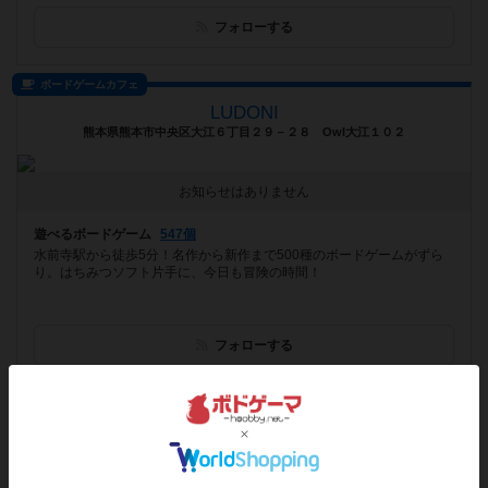
フォローする
ボードゲームカフェ
LUDONI
熊本県熊本市中央区大江６丁目２９－２８ Owl大江１０２
お知らせはありません
遊べるボードゲーム
547個
水前寺駅から徒歩5分！名作から新作まで500種のボードゲームがずら
り。はちみつソフト片手に、今日も冒険の時間！
フォローする
バー
げーむBAR PANDORA
北海道旭川市3条通7丁目422ヨネザワセブンビル地下一階