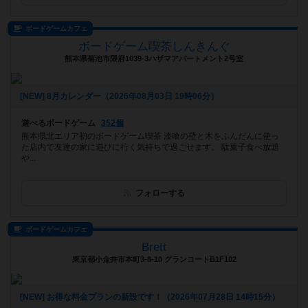
ボードゲームカフェ
ボードゲーム喫茶しんきんぐ
熊本県菊池市隈府1039-3ハザマアパートメント2号室
[NEW] 8月カレンダー（2026年08月03日 19時06分）
遊べるボードゲーム
352個
熊本県北エリア初のボードゲーム喫茶 漆喰の壁と木をふんだんに使っ
た店内で友達の家に遊びに行く気持ちで過ごせます。 駄菓子食べ放題
や...
フォローする
ボードゲームカフェ
Brett
東京都小金井市本町3-8-10 グランコートB1F102
[NEW] お得な料金プランの新設です！（2026年07月28日 14時15分）