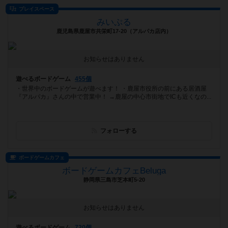
プレイスペース
みいぷる
鹿児島県鹿屋市共栄町17-20（アルパカ店内）
お知らせはありません
遊べるボードゲーム
455個
・世界中のボードゲームが遊べます！ ・鹿屋市役所の前にある居酒屋
『アルパカ』さんの中で営業中！ →鹿屋の中心市街地でICも近くなの...
フォローする
ボードゲームカフェ
ボードゲームカフェBeluga
静岡県三島市芝本町5-20
お知らせはありません
遊べるボードゲーム
720個