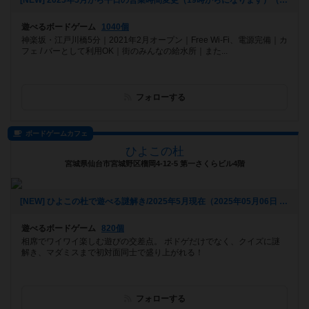
[NEW] 2025年5月から平日の営業時間変更（19時からになります）（2025年06月20日 16時25分）
遊べるボードゲーム
1040個
神楽坂・江戸川橋5分｜2021年2月オープン｜Free Wi-Fi、電源完備｜カ
フェ / バーとして利用OK｜街のみんなの給水所｜また...
フォローする
ボードゲームカフェ
ひよこの杜
宮城県仙台市宮城野区榴岡4-12-5 第一さくらビル4階
[NEW] ひよこの杜で遊べる謎解き/2025年5月現在（2025年05月06日 14時03分）
遊べるボードゲーム
820個
相席でワイワイ楽しむ遊びの交差点。 ボドゲだけでなく、クイズに謎
解き、マダミスまで初対面同士で盛り上がれる！
フォローする