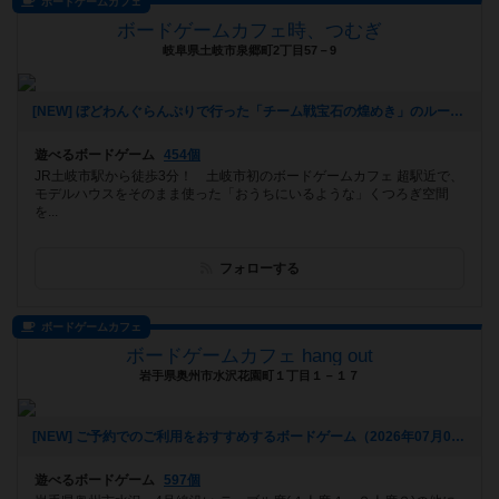
ボードゲームカフェ
ボードゲームカフェ時、つむぎ
岐阜県土岐市泉郷町2丁目57－9
[NEW] ぼどわんぐらんぷりで行った「チーム戦宝石の煌めき」のルールについて（2026年07月11日 16時35分）
遊べるボードゲーム
454個
JR土岐市駅から徒歩3分！ 土岐市初のボードゲームカフェ 超駅近で、
モデルハウスをそのまま使った「おうちにいるような」くつろぎ空間
を...
フォローする
ボードゲームカフェ
ボードゲームカフェ hang out
岩手県奥州市水沢花園町１丁目１－１７
[NEW] ご予約でのご利用をおすすめするボードゲーム（2026年07月04日 11時59分）
遊べるボードゲーム
597個