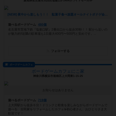
愛知県名古屋市天白区塩釜口2-1404ホワイトモール3F
[NEW] 夜中から楽しもう！！ 駄菓子食べ放題オールナイトボドゲ会（2024年08月21日 23時59分）
遊べるボードゲーム
480個
名古屋市営地下鉄『塩釜口駅』2番出口から徒歩30秒！！ 駅から近いの
が魅力的!!近隣の駐車場も1日最大400円〜500円と安めです。...
フォローする
ボードゲームカフェ
ボードゲームカフェにこ家
神奈川県横浜市港南区上大岡東1-15-25
お知らせはありません
遊べるボードゲーム
719個
上大岡駅から徒歩６分！ドリンクと軽食を楽しみながらボードゲームで
遊べる、古民家をリフォームしたカフェ☕️初心者さん、おひとりさま大
歓迎です！