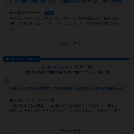
[NEW] 福岡・博多でボードゲーム婚活開催！8月29日㈰（2026年08月05日 16時55分）
遊べるボードゲーム
455個
博多のボードゲームカフェ♡広いテーブル(最長220㎝！)と飲食持込
OK！ 女性が作り上げたボードゲームカフェで、細やかな配慮でおも
て...
フォローする
ボードゲームカフェ
Board Game's DOPPEL
愛知県名古屋市中区大須4丁目1-79第2ハヤシビル地下1階
[NEW] 2026年8月の営業予定のお知らせ（2026年08月04日 18時51分）
遊べるボードゲーム
575個
矢場町駅から徒歩5分、上前津駅から徒歩6分！ 初心者から上級者まで
幅広いボードゲームをそろえてお待ちしております。 女子会やご友人...
フォローする