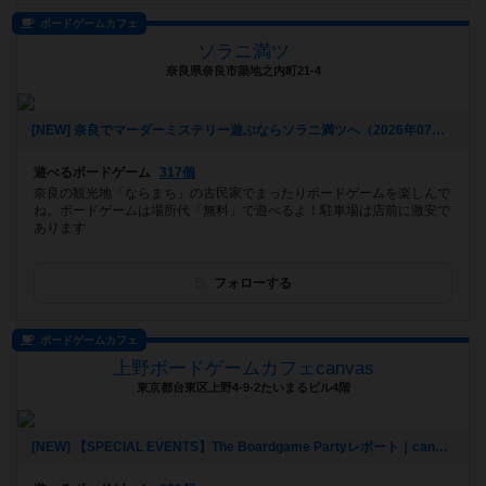
ボードゲームカフェ
ソラニ満ツ
奈良県奈良市築地之内町21-4
[NEW] 奈良でマーダーミステリー遊ぶならソラニ満ツへ（2026年07月26日 15時04分）
遊べるボードゲーム
317個
奈良の観光地「ならまち」の古民家でまったりボードゲームを楽しんで
ね。ボードゲームは場所代「無料」で遊べるよ！駐車場は店前に激安で
あります
フォローする
ボードゲームカフェ
上野ボードゲームカフェcanvas
東京都台東区上野4-9-2たいまるビル4階
[NEW] 【SPECIAL EVENTS】The Boardgame Partyレポート｜canvas Girl's Day｜2026/7/24（2026年07月25日 22時12分）