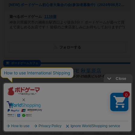
[NEW] ボードゲーム初心者大集合の会(参加者募集中)（2024年06月21日 09時28分）
遊べるボードゲーム
1138個
神奈川県藤沢市の湘南台駅西口より徒歩3分！ ボードゲームが遊べて買
えて楽しめるお店です！ 皆様のご来店楽しみにお待ちしております(^^)
フォローする
ボードゲームカフェ
JELLY JELLY CAFE 秋葉原店
東京都千代田区神田佐久間町3-37-23由良ビル1F-B
[NEW] 【秋葉原店】カルカソンヌ日本選手権 予選会【6月23日（日）】（2024年05月15日 15時55分）
遊べるボードゲーム
737個
世界中のボードゲームで遊べるカフェ、JELLYJELLYCAFE秋葉原店で
す！