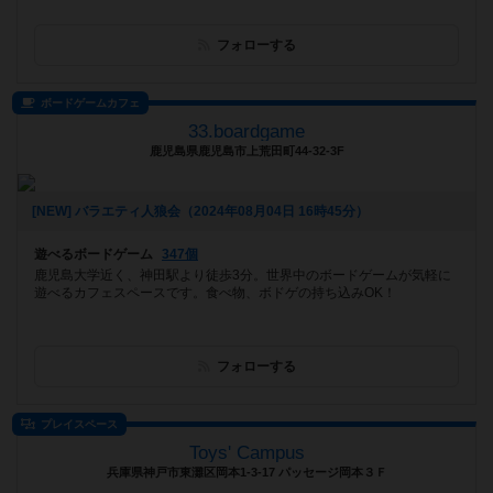
フォローする
ボードゲームカフェ
33.boardgame
鹿児島県鹿児島市上荒田町44-32-3F
[NEW] バラエティ人狼会（2024年08月04日 16時45分）
遊べるボードゲーム
347個
鹿児島大学近く、神田駅より徒歩3分。世界中のボードゲームが気軽に
遊べるカフェスペースです。食べ物、ボドゲの持ち込みOK！
フォローする
プレイスペース
Toys' Campus
兵庫県神戸市東灘区岡本1-3-17 パッセージ岡本３Ｆ