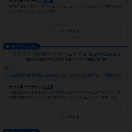
遊べるボードゲーム
639個
夢中と出会えるボードゲームカフェ。広々として落ち着いた空間でゆっ
くりプレイしていただけます。
フォローする
ボードゲームカフェ
名古屋大須のボードゲームカフェ Board Game's
愛知県名古屋市中区大須４丁目１０−８９ 常盤ビル３階
[NEW] 初心者でも盛り上がるゲーム「タンブリンダイス」（2026年07月17日 14時05分）
遊べるボードゲーム
697個
上前津駅から徒歩４分！ 名古屋市大須のボードゲームカフェです。 愛
知最大規模の広々とした空間でゆとりをもって遊んで頂けます！ お...
フォローする