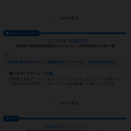
フォローする
ボードゲームカフェ
コロコロ堂 秋葉原店
東京都千代田区神田須田町1-14-1 Aフロント神田須田町ビル 地下1階
[NEW] 夜コロinアキバ「空想科学ボードゲーム」（2024年08月22日 18時03分）
遊べるボードゲーム
785個
秋葉原にあるボードゲームカフェ。リクエストに応じたゲーム選びから
丁寧なルール説明まで、ボードゲーム未経験者にも優しいお店です。
フォローする
バー
SoLaCe〜ソラス〜