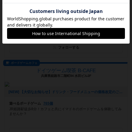
お知らせはありません
遊べるボードゲーム
366個
フォローする
ボードゲームカフェ
ドイツゲーム喫茶 B-CAFE
兵庫県姫路市二階町84 水田ビル2F
[NEW] 【大切なお知らせ】ドリンク・フードメニューの価格改定のご案内（2025年08月05日 16時49分）
遊べるボードゲーム
765個
JR姫路駅徒歩8分！カフェと共にイマドキのボードゲームを体験してみ
ませんか？