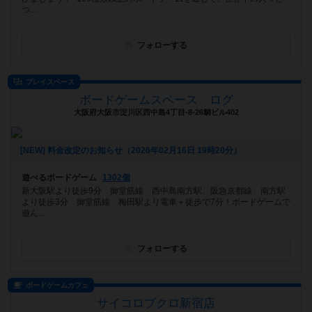
つ...
フォローする
プレイスペース
ボードゲームスペース ログ
大阪府大阪市淀川区西中島4丁目-8-26鯛ビル402
[NEW] 料金改定のお知らせ（2026年02月16日 19時20分）
遊べるボードゲーム
1302個
新大阪駅より徒歩9分 御堂筋線 西中島南方駅、阪急京都線 南方駅
より徒歩3分 御堂筋線 梅田駅より電車＋徒歩で7分！ボードゲームで
遊ん...
フォローする
ボードゲームカフェ
サイコロブクロ新宿店