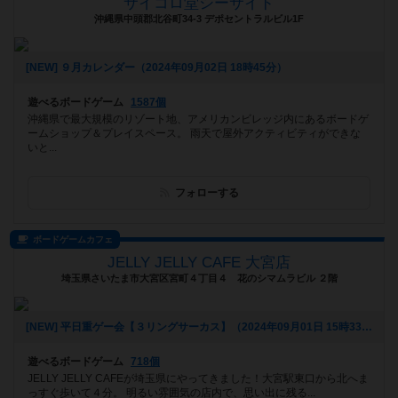
サイコロ堂シーサイド
沖縄県中頭郡北谷町34-3 デポセントラルビル1F
[NEW] ９月カレンダー（2024年09月02日 18時45分）
遊べるボードゲーム
1587個
沖縄県で最大規模のリゾート地、アメリカンビレッジ内にあるボードゲ
ームショップ＆プレイスペース。 雨天で屋外アクティビティができな
いと...
フォローする
ボードゲームカフェ
JELLY JELLY CAFE 大宮店
埼玉県さいたま市大宮区宮町４丁目４ 花のシマムラビル ２階
[NEW] 平日重ゲー会【３リングサーカス】（2024年09月01日 15時33分）
遊べるボードゲーム
718個
JELLY JELLY CAFEが埼玉県にやってきました！大宮駅東口から北へま
っすぐ歩いて４分。 明るい雰囲気の店内で、思い出に残る...