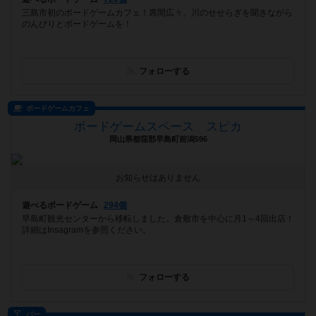
三島市初のボードゲームカフェ！席間広々、川のせせらぎを聞きながら
のんびりとボードゲームを！
フォローする
ボードゲームカフェ
ボードゲームスペース スピカ
岡山県都窪郡早島町前潟596
お知らせはありません
遊べるボードゲーム
294個
早島町観光センターから移転しました。倉敷市を中心に月1～4回出店！
詳細はInsagramを参照ください。
フォローする
バー