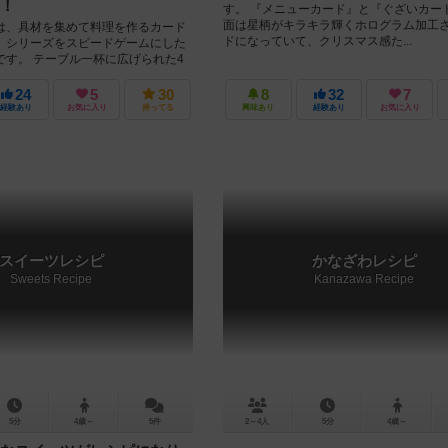
！
す。 『メニューカード』と『ぐざいカー
面は星柄がキラキラ輝くホログラム加工
は、具材を集めて料理を作るカード
ドになっていて、クリスマス感た...
」シリーズをスピードゲームにした
です。 テーブル一杯に広げられた4
料理を完成さ...
24
5
30
8
32
7
経験あり
お気に入り
持ってる
興味あり
経験あり
お気に入り
スイーツレシピ
かなざわレシピ
Sweets Recipe
Kanazawa Recipe
5分
4歳～
5件
2～4人
5分
4歳～