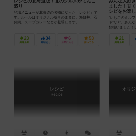
レシピの北海道版！北のグルメがてんこ
みんな大好き
盛り
ました！甘く
シピをお楽し
登場メニューが北海道の名物になった「レシピ」で
す。ルールはオリジナル版そのままに、海鮮丼、石
“いちごのミルフ
狩鍋、スープカレーなどが登場します。
キ”など、みん
類揃いました！
味しそうなレシピ
23
34
6
53
21
興味あり
経験あり
お気に入り
持ってる
興味あり
レシピ
オリジ
Recipe