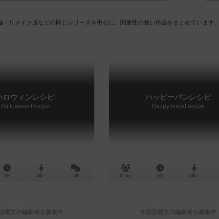
編・リメイク版などの同じシリーズを中心に、関連性の強い作品をまとめています
ハロウィンレシピ
ハッピーパンレシピ
Halloween Recipe
Happy bread recipe
5分
4歳～
1件
2～4人
5分
4歳～
説明文の編集者を募集中
作品説明文の編集者を募集中