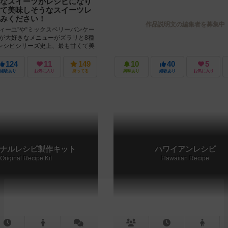
なスイーツがレシピになり
て美味しそうなスイーツレ
みください！
作品説明文の編集者を募集中
ィーユ”や“ミックスベリーパンケー
なが大好きなメニューがズラリと8種
レシピシリーズ史上、最も甘くて美
がいよいよ登場...
124
11
149
10
40
5
経験あり
お気に入り
持ってる
興味あり
経験あり
お気に入り
ナルレシピ製作キット
ハワイアンレシピ
Original Recipe Kit
Hawaiian Recipe