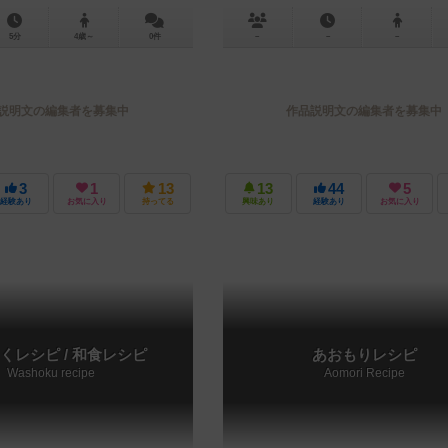
5分
4歳～
0件
－
－
－
説明文の編集者を募集中
作品説明文の編集者を募集中
3
1
13
13
44
5
経験あり
お気に入り
持ってる
興味あり
経験あり
お気に入り
くレシピ / 和食レシピ
あおもりレシピ
Washoku recipe
Aomori Recipe