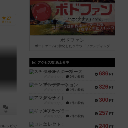
27
持ってる
ボドファン
ボードゲームに特化したクラウドファンディング
アクセス数 急上昇中
スチームローラーズ
686
PT
紹介文なし
2件の投稿
テンプテーション
326
PT
紹介文なし
2件の投稿
アマナイト
300
PT
紹介文なし
1件の投稿
ギャンブラー
257
1件
PT
紹介文なし
2件の投稿
コレクト！
240
のレシピで
PT