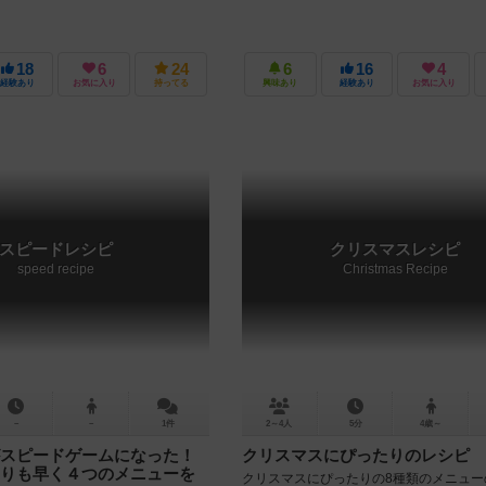
18
6
24
6
16
4
経験あり
お気に入り
持ってる
興味あり
経験あり
お気に入り
スピードレシピ
クリスマスレシピ
speed recipe
Christmas Recipe
－
－
1件
2～4人
5分
4歳～
スピードゲームになった！
クリスマスにぴったりのレシピ
りも早く４つのメニューを
クリスマスにぴったりの8種類のメニュー