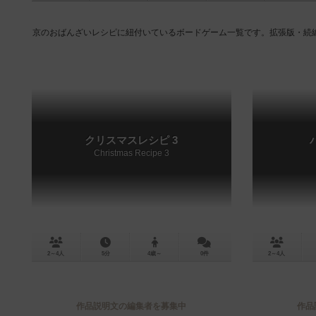
京のおばんざいレシピに紐付いているボードゲーム一覧です。拡張版・続
クリスマスレシピ 3
Christmas Recipe 3
2～4人
5分
4歳～
0件
2～4人
作品説明文の編集者を募集中
作品