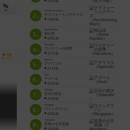
2415名
0件
Terraforming Mars
2
テラフォーミングマーズ
位
2394名
Stone Garden
3
枯山水
位
2281名
Viticulture
4
ワイナリーの四季
位
2272名
58
持ってる
Agricola
5
アグリコラ
位
2119名
Azul
6
アズール
位
2035名
Splendor
7
宝石の煌き
位
2028名
Wingspan
8
ウイングスパン
位
2006名
7 Wonders
9
世界の七不思議
位
1919名