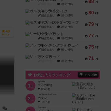
88
PT
紹介文なし
1件の投稿
ガルフストライク
80
PT
紹介文あり
1件の投稿
モズビ－ズ・レイダ－ズ
79
PT
紹介文あり
1件の投稿
40
リー対グラント
77
持ってる
PT
紹介文あり
1件の投稿
ブレーキング・アウェイ
75
PT
紹介文あり
4件の投稿
ザ・フラッド
71
PT
紹介文なし
1件の投稿
お気に入りランキング
トップ50
Splendor
1
宝石の煌き
位
4040名
Die Siedler von Catan
2
カタン
位
3616名
Dominion
ドミニオン