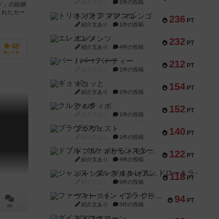
紹介文なし
1件の投稿
ド』の絵柄
されたカー
トリオンフ ア マレンゴ
236
PT
紹介文あり
1件の投稿
エレメンツ
232
PT
48
紹介文あり
4件の投稿
持ってる
バー！パーティー
212
PT
紹介文なし
1件の投稿
ギョッと
154
PT
紹介文あり
1件の投稿
クルティボ
152
PT
紹介文なし
1件の投稿
ブラヴェスト
140
PT
紹介文なし
1件の投稿
ドブル：ポケットモンスター
122
PT
紹介文あり
4件の投稿
ジャンヌ・ダルク-オルレアン ドロー＆ライト
118
PT
紹介文なし
5件の投稿
ファースト・イン・フライト
94
PT
紹介文あり
3件の投稿
0件
ダイススローン