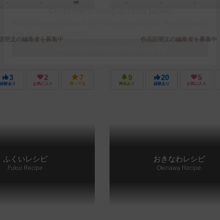
－
－
0件
－
－
－
説明文の編集者を募集中
作品説明文の編集者を募集中
3
2
7
9
20
5
経験あり
お気に入り
持ってる
興味あり
経験あり
お気に入り
ふくいレシピ
おきなわレシピ
Fukui Recipe
Okinawa Recipe