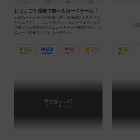
2～4人
4～5分
4歳～
25件
－
おままごと感覚で遊べるカードゲーム！
おばちゃんと子供が簡単に遊べる帰省にオススメな
ゲームです。 「ハンバーグ」「カレーライス」など
作品
子供にもお馴染みのメニューカードが8種類あり、メ
ニューに必要なぐざいカードを全...
125
658
90
578
11
興味あり
経験あり
お気に入り
持ってる
興味あり
大きなレシピ
Ookina Recipe