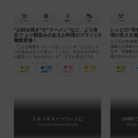
2～4人
5分
4歳～
3件
2～4人
“お好み焼き”や“ラーメン”など、より身
レシピの“和
近で より馴染みのあるお料理がズラリと8
理の良さを遊
種類登場！
レシピの“和食
遺産にも登録さ
『こんな料理をつくってほしい！』や『こんなぐざ
る中、和食離れ
いがあればもっと楽しい！』など、みなさんの声か
遊びながら伝えて
ら誕生した“みんなのレシピ”。子ども達だけでな
く、大人の人も大好きな“お好み焼き”...
29
131
18
192
29
興味あり
経験あり
お気に入り
持ってる
興味あり
トキメキスイーツレシピ
100秒
Tokimeki Sweets Recipe
Master