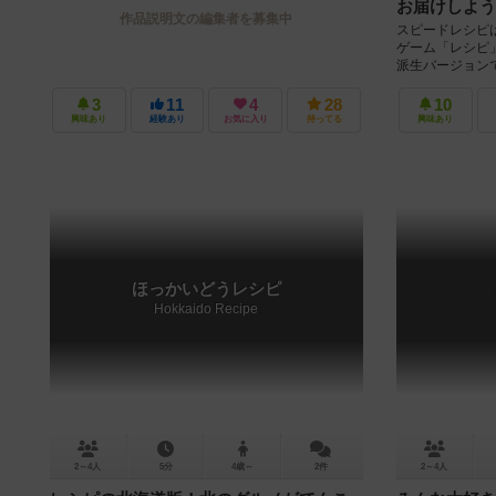
お届けしよう
作品説明文の編集者を募集中
スピードレシピ
ゲーム「レシピ
派生バージョン
つの具材を集めて
3
11
4
28
10
興味あり
経験あり
お気に入り
持ってる
興味あり
ほっかいどうレシピ
Hokkaido Recipe
2～4人
5分
4歳～
2件
2～4人