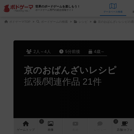
世界のボードゲームを楽しもう！
ボードゲーム専門の総合情報サイト
データベース
検
ボドゲーマTOP
ボードゲームの検索
レシピ
京のおばんざいレシピの通
2人～4人
5分前後
4歳～
京のおばんざいレシピ
拡張/関連作品 21件
1
2
ゲーム
トップ
画像
動画
レビュー
店舗/
カフェ