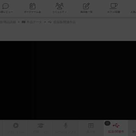
索
新着レビュー
ボードゲーム会
コミュニティ
掲示板一覧
販/商品詳細
作品データ
拡張版/関連作品
21
リプレイ
日記
戦略
・コツ
ルール
/インスト
掲示板
拡張/関連
作
次