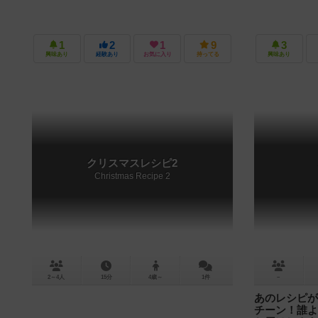
1
2
1
9
3
興味あり
経験あり
お気に入り
持ってる
興味あり
クリスマスレシピ2
Christmas Recipe 2
2～4人
15分
4歳～
1件
－
あのレシピが
チーン！誰よ