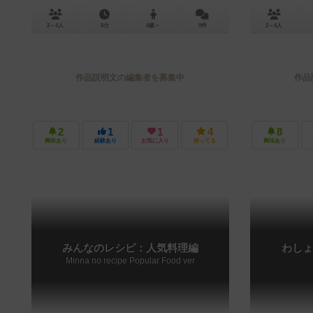
2～4人
5分
4歳～
0件
2～4人
作品説明文の編集者を募集中
作品
2
1
1
4
8
興味あり
経験あり
お気に入り
持ってる
興味あり
みんなのレシピ：人気料理編
わしょ
Minna no recipe Popular Food ver