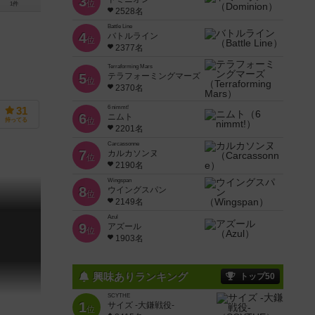
3
位
1件
2528名
Battle Line
4
バトルライン
位
2377名
Terraforming Mars
5
テラフォーミングマーズ
位
2370名
6 nimmt!
31
6
ニムト
位
持ってる
2201名
Carcassonne
7
カルカソンヌ
位
2190名
Wingspan
8
ウイングスパン
位
2149名
Azul
9
アズール
位
1903名
興味ありランキング
トップ50
SCYTHE
1
サイズ -大鎌戦役-
位