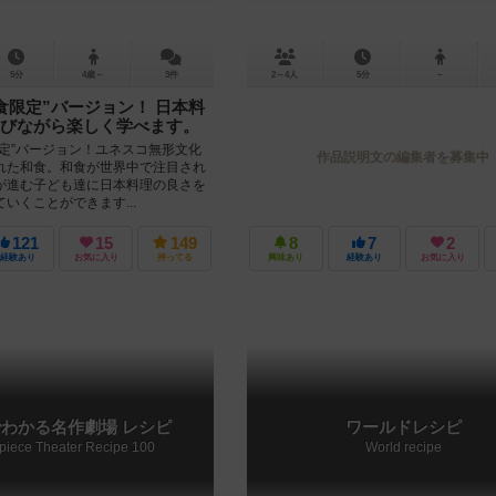
5分
4歳～
3件
2～4人
5分
－
食限定”バージョン！ 日本料
びながら楽しく学べます。
限定”バージョン！ユネスコ無形文化
作品説明文の編集者を募集中
れた和食。和食が世界中で注目され
が進む子ども達に日本料理の良さを
いくことができます...
121
15
149
8
7
2
経験あり
お気に入り
持ってる
興味あり
経験あり
お気に入り
でわかる名作劇場 レシピ
ワールドレシピ
piece Theater Recipe 100
World recipe