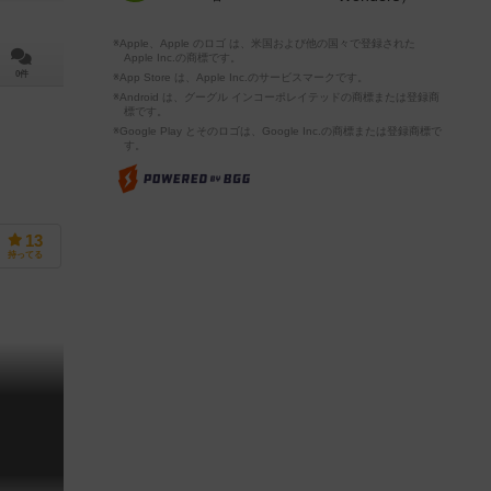
※Apple、Apple のロゴ は、米国および他の国々で登録された
Apple Inc.の商標です。
0件
※App Store は、Apple Inc.のサービスマークです。
※Android は、グーグル インコーポレイテッドの商標または登録商
標です。
※Google Play とそのロゴは、Google Inc.の商標または登録商標で
す。
13
持ってる