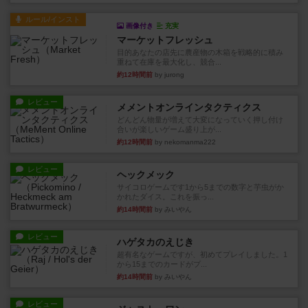
ルール/インスト
画像付き
充実
マーケットフレッシュ
目的あなたの店先に農産物の木箱を戦略的に積み
重ねて在庫を最大化し、競合...
約12時間前
by jurong
レビュー
メメントオンラインタクティクス
どんどん物量が増えて大変になっていく押し付け
合いが楽しいゲーム盛り上が...
約12時間前
by nekomanma222
レビュー
ヘックメック
サイコロゲームです1から5までの数字と芋虫がか
かれたダイス。これを振っ...
約14時間前
by みいやん
レビュー
ハゲタカのえじき
超有名なゲームですが、初めてプレイしました。1
から15までのカードがプ...
約14時間前
by みいやん
レビュー