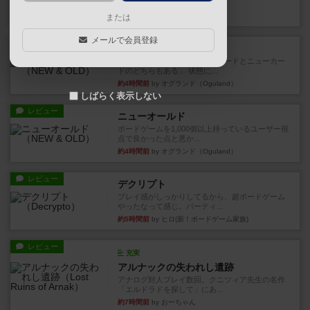
など、少しの違いはあるけれ...
約3時間前
by くみ
または
メールで会員登録
戦略やコツ
ニューオールド
ゲーム終了時に、「オールドカードとニューカー
ドのどちらもある」 状態に...
約4時間前
by オグランド（Oguland）
しばらく表示しない
レビュー
ニューオールド
ボードゲームを1,000個以上持っているユーザー視
点で良かった点と悪か...
約4時間前
by オグランド（Oguland）
レビュー
デクリプト
プレイ感がしっかりしてるから、超ボードゲーム
やったなって感じ。パーティ...
約5時間前
by ヒロ(新！ボードゲーム家族)
レビュー
充実
アルナックの失われし遺跡
アナログ対人プレイ数回。クニツィア先生の名作
「エルドラドを探して」にあ...
約7時間前
by おーちゃん