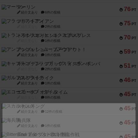
マーリン
76
PT
紹介文あり
6件の投稿
フラットアイアン
75
PT
紹介文なし
2件の投稿
トランスオリエント・エクスプレス
70
PT
紹介文なし
1件の投稿
アンブッシュ！：ムーブアウト！
59
PT
紹介文あり
1件の投稿
キャプテン・フリップ：イスラ・ボンバ
51
PT
紹介文なし
2件の投稿
ガルフストライク
46
PT
紹介文あり
1件の投稿
エコーズ・オブ・タイム
45
PT
紹介文なし
8件の投稿
スカルキング
45
PT
紹介文あり
12件の投稿
海兵隊
45
PT
紹介文あり
1件の投稿
Bitter End ブタペスト救出作戦
45
PT