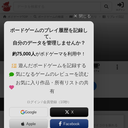
ログイン
閉じる
ボドゲーマTOP
ボードゲームの検索
どうぶつ滝くだり
リプレイ日記
ボードゲームのプレイ履歴を記録し
て、
どうぶつ滝くだり
自分のデータを管理しませんか？
0件のリプレイ日記
約75,000人
がボドゲーマを利用中！
遊んだボードゲームを記録する
1
3
24
トップ
画像
動画
レビュー
カフェ
気になるゲームのレビューを読む
お気に入り作品・所有リストの共
どうぶつ滝くだりのトップに戻る
有
ログイン / 会員登録（10秒）
会員の新しい投稿
Google
X
レビュー
街コロ通
Apple
Facebook
街コロとの違いは初めから二つサイコロを振れる