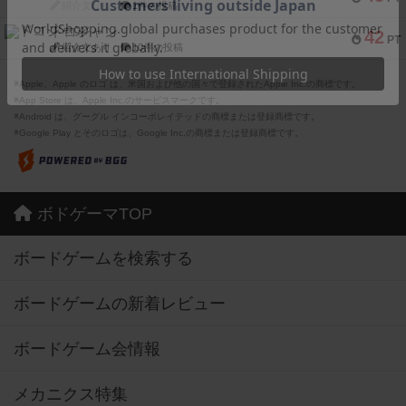
紹介文なし
1件の投稿
ドコジャン
42
PT
紹介文あり
10件の投稿
※Apple、Apple のロゴ は、米国および他の国々で登録されたApple Inc.の商標です。
※App Store は、Apple Inc.のサービスマークです。
※Android は、グーグル インコーポレイテッドの商標または登録商標です。
※Google Play とそのロゴは、Google Inc.の商標または登録商標です。
ボドゲーマTOP
ボードゲームを検索する
ボードゲームの新着レビュー
ボードゲーム会情報
メカニクス特集