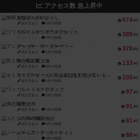
アクセス数 急上昇中
無限まちがいさがし
574
PT
紹介文あり
2件の投稿
リワイルド：サウスアメリカ
389
PT
紹介文なし
2件の投稿
アンダー・ザ・テーブラー
378
PT
紹介文あり
1件の投稿
宵と暁の呪文書
133
PT
紹介文あり
8件の投稿
セミファイナル ～お前はまだ生きている～
103
PT
紹介文あり
1件の投稿
ワン・トゥ・ファイブ
97
PT
紹介文あり
1件の投稿
南北戦争
91
PT
紹介文あり
1件の投稿
ふたつの城の物語
91
PT
紹介文あり
6件の投稿
ノームズ・アット・ナイト
88
PT
紹介文なし
1件の投稿