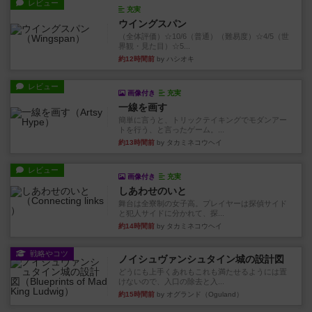
レビュー
充実
ウイングスパン
（全体評価）☆10/6（普通）（難易度）☆4/5（世
界観・見た目）☆5...
約12時間前
by ハシオキ
レビュー
画像付き
充実
一線を画す
簡単に言うと、トリックテイキングでモダンアー
トを行う、と言ったゲーム。...
約13時間前
by タカミネコウヘイ
レビュー
画像付き
充実
しあわせのいと
舞台は全寮制の女子高。プレイヤーは探偵サイド
と犯人サイドに分かれて、探...
約14時間前
by タカミネコウヘイ
戦略やコツ
ノイシュヴァンシュタイン城の設計図
どうにも上手くあれもこれも満たせるようには置
けないので、入口の除去と入...
約15時間前
by オグランド（Oguland）