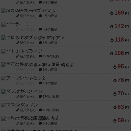
PT
紹介文あり
2件の投稿
AIスペース・パズル
169
PT
紹介文あり
2件の投稿
パーラ
142
PT
紹介文なし
3件の投稿
クロス・オブ・アイアン
118
PT
紹介文あり
3件の投稿
パトリツィア
106
PT
紹介文あり
19件の投稿
宝石の煌き：デュエル 偽造者
95
PT
紹介文なし
1件の投稿
フィッシェン2
76
PT
紹介文なし
1件の投稿
ダブルナイン
70
PT
紹介文あり
17件の投稿
マスクメン
63
PT
紹介文あり
16件の投稿
世界の七不思議：都市
59
PT
紹介文あり
3件の投稿