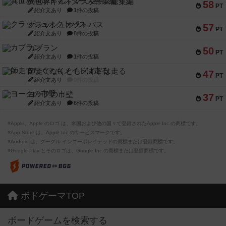
異世界ギルドマスターズ総集編
58
PT
紹介文あり
1件の投稿
クラッシュオクトパス
57
PT
紹介文あり
8件の投稿
カブラン
50
PT
紹介文あり
1件の投稿
師走でなくともメイドは走る
47
PT
紹介文あり
0件の投稿
ヨークの市壁
37
PT
紹介文あり
6件の投稿
※Apple、Apple のロゴ は、米国および他の国々で登録されたApple Inc.の商標です。
※App Store は、Apple Inc.のサービスマークです。
※Android は、グーグル インコーポレイテッドの商標または登録商標です。
※Google Play とそのロゴは、Google Inc.の商標または登録商標です。
ボドゲーマTOP
ボードゲームを検索する