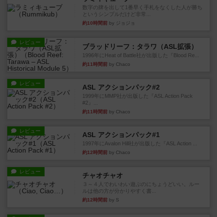
数字の牌を出して1番早く手札をなくした人が勝ち
というシンプルだけど非常...
約10時間前
by ジョジョ
レビュー
ブラッドリーフ：タラワ（ASL拡張）
1996年にHeat of Battle社が出版した『Blood Re...
約11時間前
by Chaco
レビュー
ASL アクションパック#2
1999年にMMP社が出版した『ASL Action Pack
#2』...
約11時間前
by Chaco
レビュー
ASL アクションパック#1
1997年にAvalon Hill社が出版した『ASL Action ...
約12時間前
by Chaco
レビュー
チャオチャオ
３～４人でわいわい遊ぶのにちょうどいい。ルー
ルは他の方が分かりやすく書...
約12時間前
by S