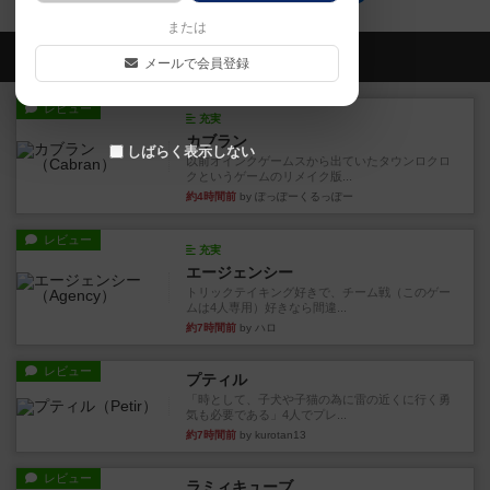
または
会員の新しい投稿
メールで会員登録
レビュー
充実
カブラン
しばらく表示しない
以前オインクゲームスから出ていたタウンロクロ
クというゲームのリメイク版...
約4時間前
by ぽっぽーくるっぽー
レビュー
充実
エージェンシー
トリックテイキング好きで、チーム戦（このゲー
ムは4人専用）好きなら間違...
約7時間前
by ハロ
レビュー
プティル
「時として、子犬や子猫の為に雷の近くに行く勇
気も必要である」4人でプレ...
約7時間前
by kurotan13
レビュー
ラミィキューブ