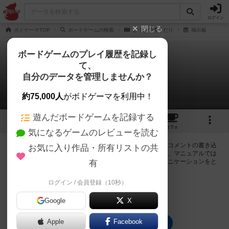
ログイン
閉じる
ボドゲーマTOP
ボードゲームの検索
どうぶつ滝くだり
掲示板
ボードゲームのプレイ履歴を記録し
て、
どうぶつ滝くだり
自分のデータを管理しませんか？
0件の掲示板
約75,000人
がボドゲーマを利用中！
遊んだボードゲームを記録する
1
3
24
トップ
画像
動画
レビュー
カフェ
気になるゲームのレビューを読む
ログインするとどうぶつ滝くだりに関する掲示板の作成やコメントの書き込
お気に入り作品・所有リストの共
みが出来るようになります。ルールの疑問やエラッタ情報、マニュアルでは
判断し辛い曖昧な表記等について会員同士で自由にコミュニケーションをと
有
ることが出来ます。
ログイン / 会員登録（10秒）
ログイン/無料会員登録
Google
X
Apple
Facebook
どうぶつ滝くだりのトップに戻る