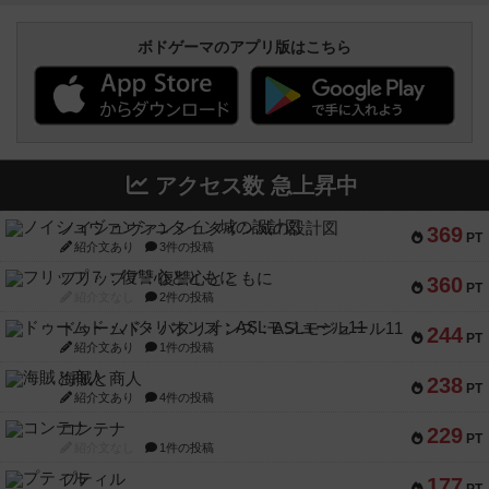
ボドゲーマのアプリ版はこちら
アクセス数 急上昇中
ノイシュヴァンシュタイン城の設計図
369
PT
紹介文あり
3件の投稿
フリップ７：復讐心とともに
360
PT
紹介文なし
2件の投稿
ドゥームド・バタリオンズ：ASLモジュール11
244
PT
紹介文あり
1件の投稿
海賊と商人
238
PT
紹介文あり
4件の投稿
コンテナ
229
PT
紹介文なし
1件の投稿
プティル
177