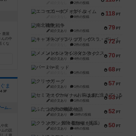
PT
紹介文なし
2件の投稿
エコーズ・オブ・タイム
118
PT
紹介文なし
8件の投稿
南北戦争
79
PT
紹介文あり
1件の投稿
・鹿屋
さんの中
キャプテン・フリップ：イスラ・ボンバ
72
PT
近くな
紹介文なし
2件の投稿
メメントオンラインタクティクス
70
PT
紹介文あり
4件の投稿
パーミッド
68
PT
紹介文なし
1件の投稿
クリーグ
57
PT
ぐま
紹介文あり
1件の投稿
 3F
セミファイナル ～お前はまだ生きている～
53
PT
紹介文あり
1件の投稿
[NEW] 【6月30日（日）】相席ボードゲーム会（2024年06月26日 21時36分）
ふたつの街の物語
52
PT
紹介文あり
18件の投稿
クランク! ：冒険者たち（拡張）
50
人や友
PT
紹介文あり
4件の投稿
ームの説
楽しく遊