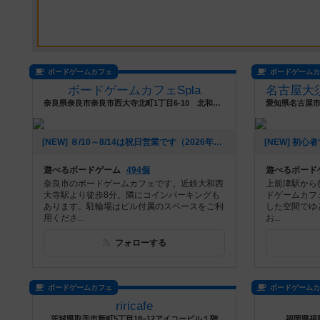
ボードゲームカフェ
ボードゲーム
ボードゲームカフェSpla
奈良県奈良市奈良市西大寺北町1丁目6-10 北和ビル3階
[NEW] ８/10～8/14は祝日営業です（2026年08月08日 20時54分）
遊べるボードゲーム
494個
遊べるボード
奈良市のボードゲームカフェです。近鉄大和西
上前津駅から
大寺駅より徒歩8分。隣にコインパーキングも
ドゲームカフ
あります。駐輪場はビル付属のスペースをご利
した空間でゆ
用くださ...
お...
フォローする
ボードゲームカフェ
ボードゲーム
riricafe
茨城県取手市新町5丁目18−12アイコービル１階
福岡県福