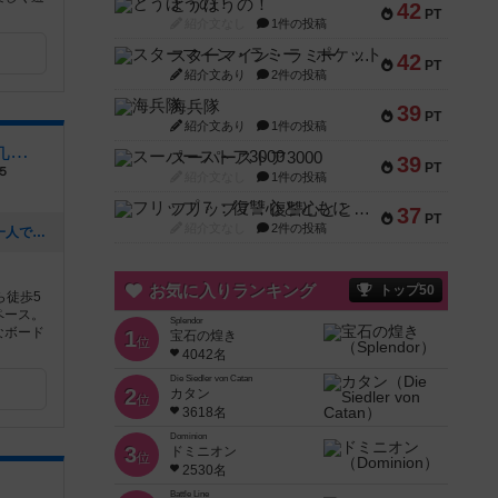
とうほうの！
42
PT
紹介文なし
1件の投稿
スターマイン・ラミー ポケット
42
PT
紹介文あり
2件の投稿
海兵隊
39
PT
紹介文あり
1件の投稿
コワーケーションスペース九条湯
スーパーストア3000
39
PT
５
紹介文なし
1件の投稿
フリップ７：復讐心とともに
37
PT
紹介文なし
2件の投稿
[NEW] 【毎週金曜開催・初心者歓迎】一人で来ても遊べる京都九条湯金曜ボードゲーム会（2023年03月23日 21時37分）
お気に入りランキング
トップ50
ら徒歩5
ペース。
Splendor
なボード
1
宝石の煌き
位
4042名
Die Siedler von Catan
2
カタン
位
3618名
Dominion
3
ドミニオン
位
2530名
Battle Line