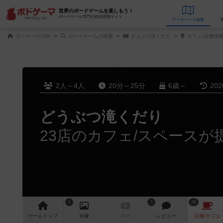
世界のボードゲームを楽しもう！
ボードゲーム専門の総合情報サイト
データベース
検
ボドゲーマTOP
ボードゲームの検索
どうぶつ滝くだり
カフェ/店舗情
2人～4人
20分～25分
6歳～
20
どうぶつ滝くだり
23店のカフェ/スペースが
1
3
24
ゲーム
トップ
画像
動画
レビュー
店舗/
カフェ