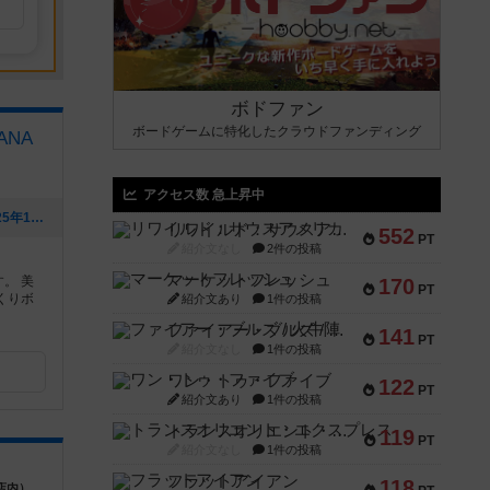
ボドファン
ボードゲームに特化したクラウドファンディング
ANA
アクセス数 急上昇中
[NEW] 年末年始の営業のお知らせ（2025年12月06日 14時31分）
リワイルド：サウスアメリカ
552
PT
紹介文なし
2件の投稿
マーケットフレッシュ
。 美
170
PT
くりボ
紹介文あり
1件の投稿
。
ファイアー・ブルズ / 火牛陣
141
PT
紹介文なし
1件の投稿
ワン・トゥ・ファイブ
122
PT
紹介文あり
1件の投稿
トランスオリエント・エクスプレス
119
PT
紹介文なし
1件の投稿
フラットアイアン
118
店内）