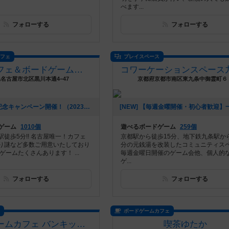
べます...
フォローする
フォローする
カフェ
プレイスペース
謎解きカフェ＆ボードゲームなぞねこ
名古屋市北区黒川本通4−47
京都府京都市南区東九条中御霊町６
[NEW] 2周年記念キャンペーン開催！（2023年06月30日 16時37分）
ゲーム
1010個
遊べるボードゲーム
259個
徒歩5分!! 名古屋唯一！カフェ
京都駅から徒歩15分、地下鉄九条駅か
り謎など多数ご用意いたしており
分の元銭湯を改装したコミュニティス
ゲームたくさんあります！ ...
毎週金曜日開催のゲーム会他、個人的
ゲ...
フォローする
フォローする
ス
ボードゲームカフェ
ボードゲームカフェ バンキッシュ 船橋店（BoardGameCafeVANQUiSH FUNABASHI）
喫茶ゆたか