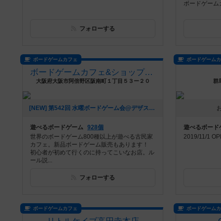
ボードゲーム
フォローする
ボードゲームカフェ
ボードゲーム
ボードゲームカフェ&ショップ-デザート＊スプーン(デザスプ)
大阪府大阪市阿倍野区阪南町１丁目５３ー２０
群
[NEW] 第542回 水曜ボードゲーム会@デザスプ（2020年06月08日 01時35分）
遊べるボードゲーム
928個
遊べるボード
世界のボードゲーム800種以上が遊べる古民家
2019/11/1 O
カフェ。新品ボードゲーム販売もあります！
初心者が初めて行くのに持ってこいなお店。ル
ール説...
フォローする
ボードゲームカフェ
ボードゲーム