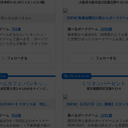
市本町4-41-29ライオンビル3階
大阪府大阪市淀川区新北野3−12−1
お知らせはありません
ゲーム
781個
遊べるボードゲーム
2056個
ゲームするならバンキッシュ！
塚本駅から徒歩4分。純喫茶のような落
ドゲームで遊べます。 ボードゲ
た空間でゆったりボードゲームを楽し
という方も大歓迎！ スタッフが
フォローする
フォローする
カフェ
プレイスペース
ボードゲームカフェ バンキッシュ 千葉店（BoardGameCafe VANQUiSH CHIBA）
ミリオンパーセント
千葉県千葉市中央区富士見1-9-1みゆきナインビル402
東京都墨田区京島3-13-6
[NEW] 【2/1(火)19:00〜】マダミス会 消えたパンツと空飛ぶサカナ（2022年01月21日 11時18分）
ゲーム
582個
遊べるボードゲーム
1281個
徒歩3分！500以上のボードゲー
墨田区押上曳舟のボードゲームカフェMIL
持ち込み自由！！千葉県最大級の
PERCENT。古民家の和モダンな雰囲