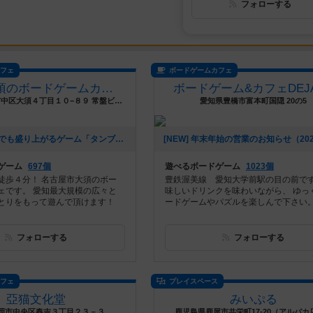
フォローする
カフェ
ボードゲームカフェ
名古屋大須のボードゲームカフェ Board Game's
ボードゲーム&カフェDEJ
愛知県名古屋市中区大須４丁目１０−８９ 常盤ビル３階
愛知県豊橋市富本町国隠 20の5
[NEW] 初心者でも盛り上がるゲーム「タンブリンダイス」（2026年07月17日 14時05分）
ゲーム
697個
遊べるボードゲーム
1023個
徒歩４分！ 名古屋市大須のボー
豊鉄渥美線 愛知大学前駅の目の前です
ェです。 愛知最大規模の広々と
味しいドリンクを味わいながら、 ゆっ
とりをもって遊んで頂けます！
ードゲームやパズルを楽しんで下さい
フォローする
フォローする
カフェ
プレイスペース
亞猫文化堂
みいぷる
岡市中央区春吉３丁目２３－３
鹿児島県鹿屋市共栄町17-20（アルパカ