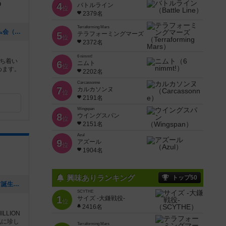
0
4
バトルライン
位
2379名
Terraforming Mars
[NEW] 毎週金曜日の夜からボードゲーム会（2022年06月12日 10時55分）
5
テラフォーミングマーズ
位
2372名
6 nimmt!
ち着い
6
ニムト
位
めます。
2202名
Carcassonne
7
カルカソンヌ
位
2191名
Wingspan
8
ウイングスパン
位
2151名
Azul
9
アズール
位
1904名
興味ありランキング
トップ50
[NEW] 【2月27日（土）開催】スタッフ誕生日記念！プラネットアポカリプス会！！（2021年02月02日 13時24分）
SCYTHE
1
サイズ -大鎌戦役-
位
2416名
LION
気に珍し
Terraforming Mars