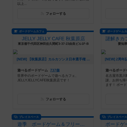
以上...
フォローする
ボードゲームカフェ
ボードゲーム
JELLY JELLY CAFE 秋葉原店
東京都千代田区神田佐久間町3-37-23由良ビル1F-B
愛知県
[NEW] 【秋葉原店】カルカソンヌ日本選手権 予選会【6月23日（日）】（2024年05月15日 15時55分）
遊べるボードゲーム
737個
遊べるボード
世界中のボードゲームで遊べるカフェ、
名古屋市黒川駅
JELLYJELLYCAFE秋葉原店です！
謎、お持ち帰
ます！ ボード
フォローする
プレイスペース
プレイスペー
遊季 ボードゲーム＆フリースペース