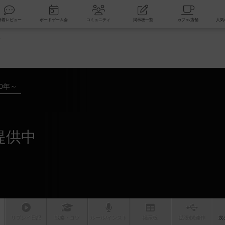
索
新着レビュー
ボードゲーム会
コミュニティ
掲示板一覧
報
20年～
提供中
リプレイ
日記
戦略
・コツ
ルール
/インスト
掲示板
拡張/関連
作
次