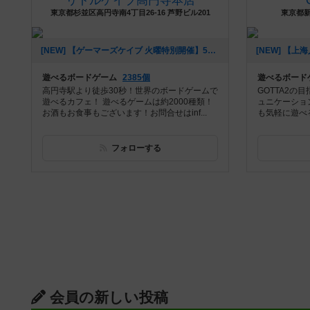
リトルケイブ高円寺本店
東京都杉並区高円寺南4丁目26-16 芦野ビル201
東京都新
[NEW] 【ゲーマーズケイブ 火曜特別開催】5月1日（火）20:00～ 『ロールプレイヤー』（2018年04月22日 18時42分）
遊べるボードゲーム
2385個
遊べるボード
高円寺駅より徒歩30秒！世界のボードゲームで
GOTTA2
遊べるカフェ！ 遊べるゲームは約2000種類！
ュニケーショ
お酒もお食事もございます！お問合せはinf...
も気軽に遊べるゲ
フォローする
会員の新しい投稿
レビュー
レビュー