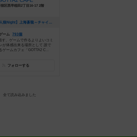
GOTTA2 CAFE
宿区西早稲田2丁目16-17 2階
[NEW] 【上海人狼Night】上海蒼龍～チャイニーズ人狼～【2/28】（2018年02月21日 15時29分）
ゲーム
793個
の目指す、ゲームで作るよりよいコミ
ンが体感出来る場所として 誰で
ームカフェ「GOTTA2 C...
フォローする
レビュー
レビュー