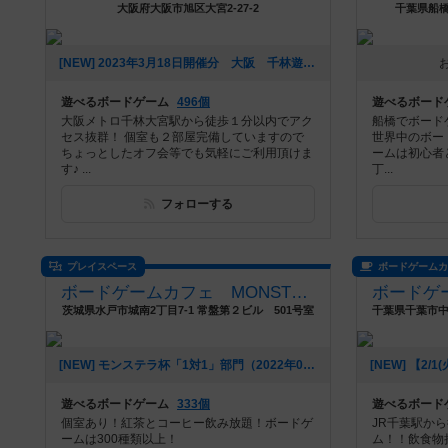
大阪府大阪市旭区大宮2-27-2
千葉県船橋
[NEW] 2023年3月18日開催分 大阪 千林遊季ボードゲーム会（2023年02月17日 16時08分）
遊べるボードゲーム
496個
遊べるボード
大阪メトロ千林大宮駅から徒歩１分以内でアク
船橋でボード
セス抜群！ 個室も２部屋完備していますので
世界中のボー
ちょっとしたオフ会等でも気軽にご利用頂けま
ームは初心者
す♪ ...
丁...
フォローする
プレイスペース
ボードゲーム
ボードゲームカフェ MONSTERA
茨城県水戸市城南2丁目7-1 常盤第２ビル 501号室
[NEW] モンステラ杯「1対1」部門（2022年04月01日 15時16分）
遊べるボードゲーム
333個
遊べるボード
個室あり！紅茶とコーヒー飲み放題！ボードゲ
JR千葉駅から
ームは300種類以上！
ム！！飲食物