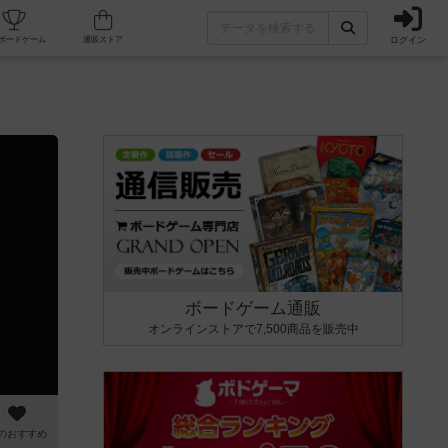
ログイン
カフェ/店舗
人気ボードゲーム
通販ストア
ボードゲーム通販
オンラインストアで7,500商品を販売中
のおすすめ