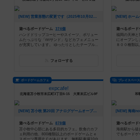
[NEW] 営業形態の変更です（2025年10月02日 12時44分）
遊べるボードゲーム
374個
遊べるボード
ハンドドリップコーヒーやスイーツ、ボリュー
福岡の天神と
ムたっぷりな「ririサンド」などカフェメニュー
にオープンしま
が充実しています。 ゆったりとしたテーブル...
８００種類以上
フォローする
ボードゲームカフェ
プレイスペー
expcafe!
北海道苫小牧市末広町3丁目6-15 大東末広ビル9F
和
[NEW] 苫小牧 第20回 アナログゲームオープン会 参加メンバー募集中！（2024年09月05日 23時49分）
遊べるボードゲーム
878個
遊べるボード
苫小牧中心部にある多目的カフェ。飲食のカフ
海南駅から徒
ェ利用の他、800種類以上のボードゲームとｅ
でもボードゲ
スポーツ専用ＰＣがあります。無料駐車場10台