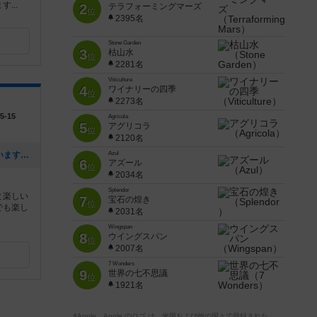
...
2
テラフォーミングマーズ
位
2395名
Stone Garden
3
枯山水
位
2281名
Viticulture
4
ワイナリーの四季
位
2273名
-15
Agricola
5
アグリコラ
位
2120名
[NEW] ブログはこちらで随時更新しています。（2018年06月28日 21時07分）
Azul
6
アズール
位
2034名
Splendor
と楽しい
7
宝石の煌き
位
でも楽し
2031名
Wingspan
8
ウイングスパン
位
2007名
7 Wonders
9
世界の七不思議
位
1921名
※Apple、Apple のロゴ は、米国および他の国々で登録された