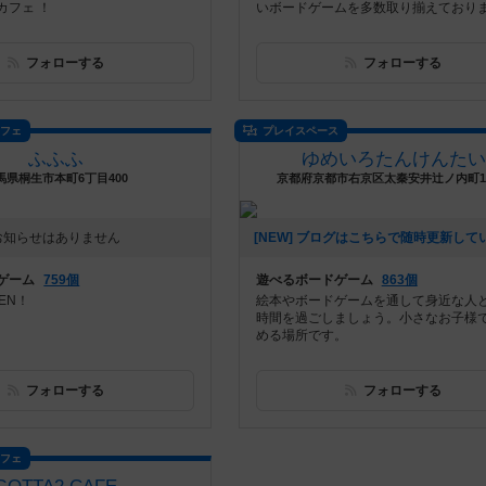
カフェ ！
いボードゲームを多数取り揃えております
フォローする
フォローする
カフェ
プレイスペース
ふふふ
ゆめいろたんけんたい
馬県桐生市本町6丁目400
京都府京都市右京区太秦安井辻ノ内町15
お知らせはありません
ゲーム
759個
遊べるボードゲーム
863個
PEN！
絵本やボードゲームを通して身近な人
時間を過ごしましょう。小さなお子様
める場所です。
フォローする
フォローする
カフェ