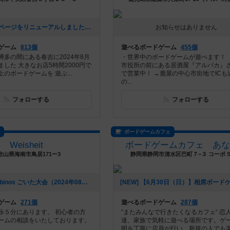
[NEW] ホームページをリニューアルしました！（2025年04月01日 15時56分）
お知らせはありません
ゲーム
813個
遊べるボードゲーム
455個
博多の間にある春吉に2024年8月
・世界中のボードゲームが遊べます！ 
した 大きなお店5時間2000円で
市役所の前にある居酒屋『アルパカ』
のボードゲームを 遊ぶ...
で営業中！ →鹿屋の中心市街地でICも
の...
フォローする
フォローする
ス
ボードゲームカフェ
Weisheit
ボードゲームカフェ あな
歌山県海南市鳥居171ー3
静岡県静岡市清水区巴町７−３ コーポ S4
[NEW] 海南nobinos ごいた大会（2024年08月04日 20時16分）
ゲーム
271個
遊べるボードゲーム
287個
歩５分にあります。 初心者の方
“またみんなで行きたくなるカフェ“ 恋
ームの相談をいたしております。
達、家族で気軽に遊べる場所です。ゲ
明を丁寧に店員が行い、新規の人でも