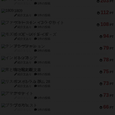
203
PT
紹介文なし
1件の投稿
1809
112
PT
紹介文あり
1件の投稿
ファースト・イン・フライト
108
PT
紹介文あり
3件の投稿
モズビ－ズ・レイダ－ズ
94
PT
紹介文あり
1件の投稿
テンプテーション
79
PT
紹介文なし
2件の投稿
インドネシア
78
PT
紹介文あり
2件の投稿
宵と暁の呪文書
75
PT
紹介文あり
8件の投稿
リスボン・トラム 28
73
PT
紹介文あり
9件の投稿
アマナイト
73
PT
紹介文なし
1件の投稿
ブラヴェスト
66
PT
紹介文なし
1件の投稿