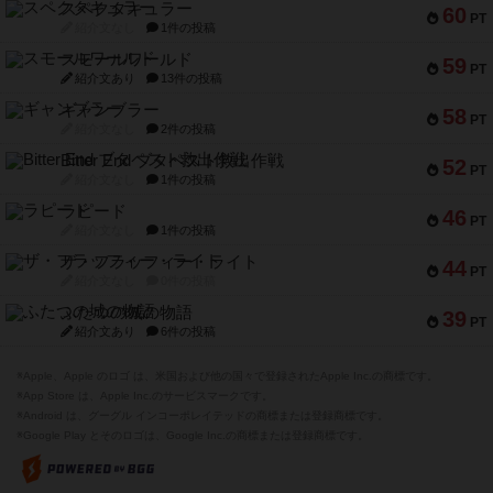
スペクタキュラー
60
PT
紹介文なし
1件の投稿
スモールワールド
59
PT
紹介文あり
13件の投稿
ギャンブラー
58
PT
紹介文なし
2件の投稿
Bitter End ブタペスト救出作戦
52
PT
紹介文なし
1件の投稿
ラピード
46
PT
紹介文なし
1件の投稿
ザ・フラッフィー・ライト
44
PT
紹介文なし
0件の投稿
ふたつの城の物語
39
PT
紹介文あり
6件の投稿
※Apple、Apple のロゴ は、米国および他の国々で登録されたApple Inc.の商標です。
※App Store は、Apple Inc.のサービスマークです。
※Android は、グーグル インコーポレイテッドの商標または登録商標です。
※Google Play とそのロゴは、Google Inc.の商標または登録商標です。