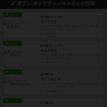
皆プレ!ボドゲチャンネルさんの投稿
レビュー
画像付き
充実
アクワイア
【運と実力の要素が絶妙に融合】不動産、株の要
素が入ったゲームで大好きで...
8ヶ月前
の投稿
レビュー
画像付き
充実
キュリオス
【焦りは禁物】自身で同色の1,3を引いた時は心躍
るも露骨に探索にいけば...
9ヶ月前
の投稿
レビュー
画像付き
モンマルトル
【ジレンマ】ルールは簡単も、絶妙にムズムズす
るゲーム。『終了条件』①収...
9ヶ月前
の投稿
レビュー
画像付き