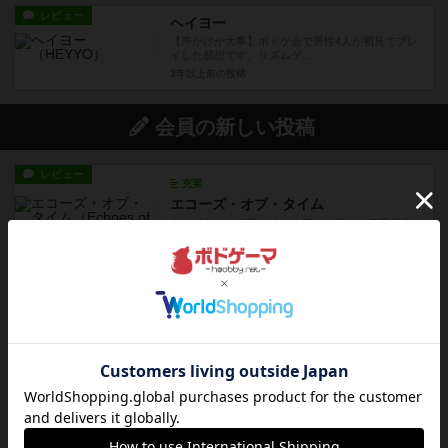
レビュー
ヘイヨー
【声かけが大事】ボドゲ会で男性4人が初見でプレ
イした感想です。リズムゲ...
3年以上前
の投稿
会員の新しい投稿
レビュー
充実
エコーズ・オブ・タイム
カードゲームにファイナルファンタジーのアクテ
ィブタイムバトル（もしくは...
約3時間前
by ジェイとと
レビュー
シャット・ザ・ボックス
とてもシンプルなダイスゲーム。2つのダイスを振
って、出目の合計を自分の...
約4時間前
by OSAっち
レビュー
充実
オバケだぞ～
対人アナログプレイ。簡単なルールで誰とでも遊