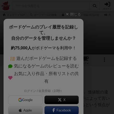
ログイン
閉じる
ボドゲーマTOP
ボードゲームの検索
コトバグラムの通販/商品詳細
作品
ボードゲームのプレイ履歴を記録し
て、
コトバグラム
自分のデータを管理しませんか？
皆プレ!ボドゲチャンネルさんのレビュー
約75,000人
がボドゲーマを利用中！
遊んだボードゲームを記録する
2
1
2
18
トップ
画像
動画
レビュー
カフェ
気になるゲームのレビューを読む
お気に入り作品・所有リストの共
99名
0名
0
約2年前
有
ログイン / 会員登録（10秒）
【ひとくちちょうだい】言葉の“重さ”で遊び、価値観の違
いを楽しむゲーム。同じセリフでも言う相手によって言い
Google
X
やすさ、言いにくさなど言葉の重みが変わるという視点が
Apple
Facebook
素晴らしいです。