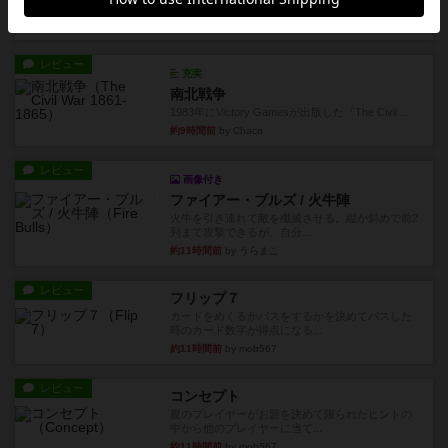
べるゲーム。こんなの子ども...
約5時間前
by おーちゃん
レビュー
充実
南北戦争
1983年にVictory Gamesが出版した『The Civil ...
約9時間前
by Chaco
レビュー
画像付き
ファイアー・ブルズ / 火牛陣
火牛を引き連れて敵を殲滅させる。縦か斜めで前2
列まで攻撃できるが、自分...
約11時間前
by うらまこ
レビュー
フリップ７
カードをめくるかパスをするかを決めてパスした
時のカード数字が得点になる...
約11時間前
by mob567
レビュー
コンセプト
親のプレイヤーがお題を決めて限られたヒントの
中から他のプレイヤーに当て...
約11時間前
by mob567