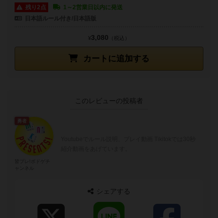
残り2点
1～2営業日以内に発送
日本語ルール付き/日本語版
3,080
¥
（税込）
カートに追加する
このレビューの投稿者
勇者
Youtubeでルール説明、プレイ動画 Tikitokでは30秒
紹介動画をあげています。
皆プレ!ボドゲチ
ャンネル
シェアする