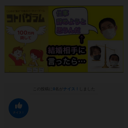
この投稿に
0
名が
ナイス！
しました
ナイス！