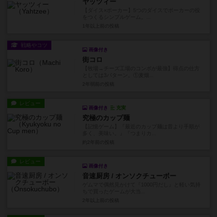
ヤッツィー
【ダイス×ポーカー】5つのダイスでポーカーの役
をつくるシンプルゲーム。...
1年以上前
の投稿
戦略やコツ
画像付き
街コロ
【牧場→チーズ工場のコンボが最強】得点の仕方
としては3パターン。①麦畑...
2年弱前
の投稿
レビュー
画像付き
充実
究極のカップ麺
【記憶ゲーム】『最近のカップ麺は昔より手順が
多く、美味い。』『つまりカ...
約2年前
の投稿
レビュー
画像付き
音速厨房 / オンソクチューボー
ゲムマで偶然見かけて『1000円だし』と軽い気持
ちで買ったゲームが大当...
2年以上前
の投稿