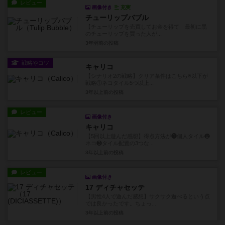
レビュー
画像付き
充実
チューリップバブル
【チューリップを売買してお金を得て 最初に黒
のチューリップを買った人が...
3年弱前
の投稿
戦略やコツ
キャリコ
【シナリオ2の戦略】クリア条件はこちら※以下が
戦略①ネコタイル5つ以上...
3年以上前
の投稿
レビュー
画像付き
キャリコ
【5回以上遊んだ感想】得点方法が❶個人タイル❷
ネコ❸タイル配置の3つな...
3年以上前
の投稿
レビュー
画像付き
17 ディチャセッテ
【男性4人で遊んだ感想】サクサク遊べるという点
では良かったです。ちょっ...
3年以上前
の投稿