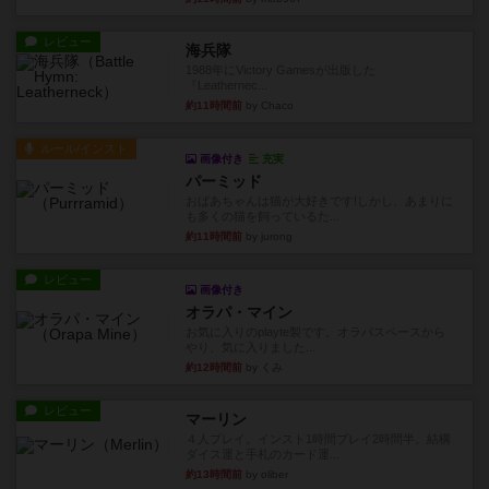
レビュー
海兵隊
1988年にVictory Gamesが出版した
『Leathernec...
約11時間前
by Chaco
ルール/インスト
画像付き
充実
パーミッド
おばあちゃんは猫が大好きです!しかし、あまりに
も多くの猫を飼っているた...
約11時間前
by jurong
レビュー
画像付き
オラパ・マイン
お気に入りのplayte製です。オラパスペースから
やり、気に入りました...
約12時間前
by くみ
レビュー
マーリン
４人プレイ。インスト1時間プレイ2時間半。結構
ダイス運と手札のカード運...
約13時間前
by oliber