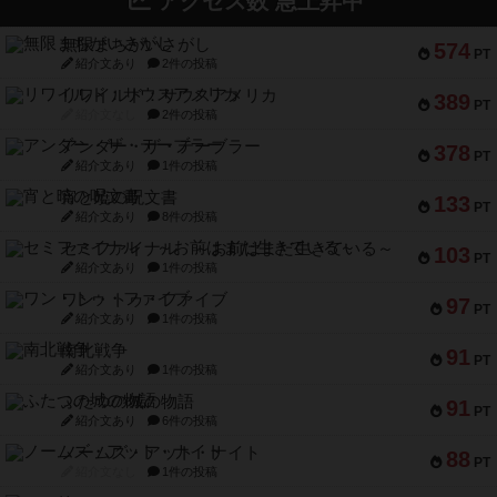
アクセス数 急上昇中
無限まちがいさがし
574
PT
紹介文あり
2件の投稿
リワイルド：サウスアメリカ
389
PT
紹介文なし
2件の投稿
アンダー・ザ・テーブラー
378
PT
紹介文あり
1件の投稿
宵と暁の呪文書
133
PT
紹介文あり
8件の投稿
セミファイナル ～お前はまだ生きている～
103
PT
紹介文あり
1件の投稿
ワン・トゥ・ファイブ
97
PT
紹介文あり
1件の投稿
南北戦争
91
PT
紹介文あり
1件の投稿
ふたつの城の物語
91
PT
紹介文あり
6件の投稿
ノームズ・アット・ナイト
88
PT
紹介文なし
1件の投稿