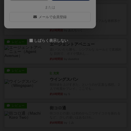
ルール/インスト
または
画像付き
ざりかに将棋
メールで会員登録
３種類の駒だけが登場する超シンプルな将棋系ゲ
ーム入門作品です♪(＾＾)...
約2時間前
by あんちっく
しばらく表示しない
レビュー
エージェントアベニュー
追いついたら勝ち。シンプルな ルールとで直感的
な 目的で、ボドゲ慣れし...
約2時間前
by daisdice
レビュー
充実
ウイングスパン
期待値を上げすぎた、というのが正直な感想。２
人で何度かプレイ。ここでも...
約3時間前
by S
レビュー
街コロ通
街コロとの違いは初めから二つサイコロを振れる
など、少しの違いはあるけれ...
約8時間前
by くみ