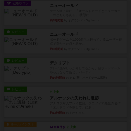
戦略やコツ
ニューオールド
ゲーム終了時に、「オールドカードとニューカー
ドのどちらもある」 状態に...
約9時間前
by オグランド（Oguland）
レビュー
ニューオールド
ボードゲームを1,000個以上持っているユーザー視
点で良かった点と悪か...
約9時間前
by オグランド（Oguland）
レビュー
デクリプト
プレイ感がしっかりしてるから、超ボードゲーム
やったなって感じ。パーティ...
約10時間前
by ヒロ(新！ボードゲーム家族)
レビュー
充実
アルナックの失われし遺跡
アナログ対人プレイ数回。クニツィア先生の名作
「エルドラドを探して」にあ...
約12時間前
by おーちゃん
ルール/インスト
画像付き
充実