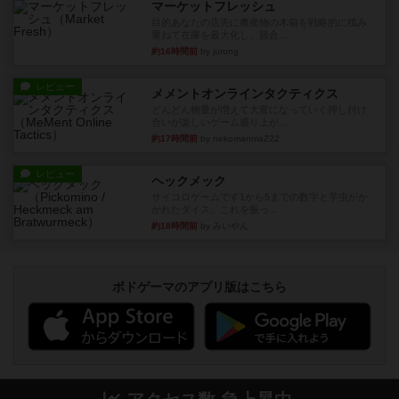
マーケットフレッシュ
目的あなたの店先に農産物の木箱を戦略的に積み
重ねて在庫を最大化し、競合...
約16時間前
by jurong
レビュー
メメントオンラインタクティクス
どんどん物量が増えて大変になっていく押し付け
合いが楽しいゲーム盛り上が...
約17時間前
by nekomanma222
レビュー
ヘックメック
サイコロゲームです1から5までの数字と芋虫がか
かれたダイス。これを振っ...
約18時間前
by みいやん
ボドゲーマのアプリ版はこちら