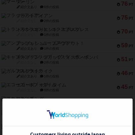
マーリン
76
PT
紹介文あり
6件の投稿
フラットアイアン
75
PT
紹介文なし
2件の投稿
トランスオリエント・エクスプレス
70
PT
紹介文なし
1件の投稿
アンブッシュ！：ムーブアウト！
59
PT
紹介文あり
1件の投稿
キャプテン・フリップ：イスラ・ボンバ
51
PT
紹介文なし
2件の投稿
ガルフストライク
46
PT
紹介文あり
1件の投稿
エコーズ・オブ・タイム
45
PT
紹介文なし
8件の投稿
スカルキング
45
PT
紹介文あり
12件の投稿
海兵隊
45
PT
紹介文あり
1件の投稿
Bitter End ブタペスト救出作戦
45
PT
紹介文なし
1件の投稿