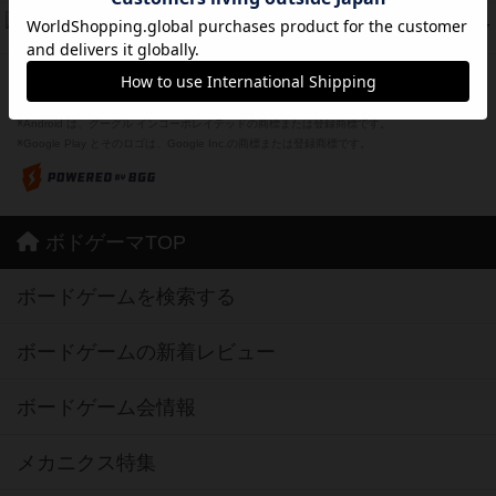
ドコジャン
42
PT
紹介文あり
10件の投稿
※Apple、Apple のロゴ は、米国および他の国々で登録されたApple Inc.の商標です。
※App Store は、Apple Inc.のサービスマークです。
※Android は、グーグル インコーポレイテッドの商標または登録商標です。
※Google Play とそのロゴは、Google Inc.の商標または登録商標です。
ボドゲーマTOP
ボードゲームを検索する
ボードゲームの新着レビュー
ボードゲーム会情報
メカニクス特集