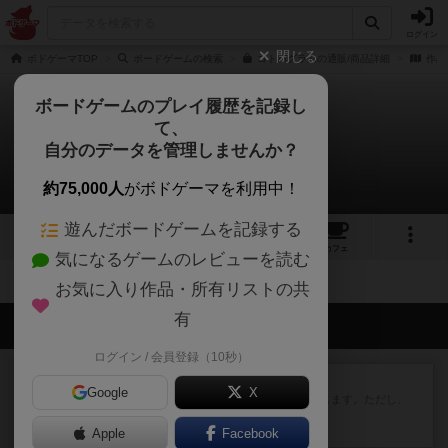
ログイン
閉じる
ボドゲーマTOP
ボードゲームの検索
コトバグラムの通販/商品詳細
作品
ボードゲームのプレイ履歴を記録し
て、
コトバグラム
自分のデータを管理しませんか？
拡張/関連作品 0件
約75,000人
がボドゲーマを利用中！
遊んだボードゲームを記録する
2
1
2
18
トップ
画像
動画
レビュー
カフェ
気になるゲームのレビューを読む
お気に入り作品・所有リストの共
有
会員の新しい投稿
ログイン / 会員登録（10秒）
レビュー
ふたつの街の物語
Google
X
タイルを4×4で並べて街づくりします。ただし、
街は各プレイヤーの間にあ...
Apple
約2時間前
by ジェイとと
Facebook