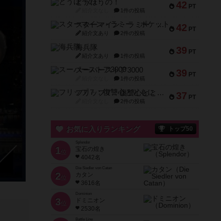
とうほうの！
42
PT
紹介文なし
1件の投稿
スターマイン・ラミー ポケット
42
PT
紹介文あり
2件の投稿
海兵隊
39
PT
紹介文あり
1件の投稿
スーパーストア3000
39
PT
紹介文なし
1件の投稿
フリップ７：復讐心とともに
37
PT
紹介文なし
2件の投稿
お気に入りランキング
トップ50
Splendor
1
宝石の煌き
位
4042名
Die Siedler von Catan
2
カタン
位
3616名
Dominion
3
ドミニオン
位
2530名
Battle Line