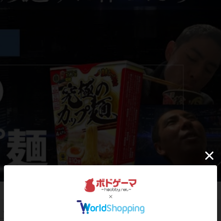
この投稿に
1
名が
ナイス！
しました