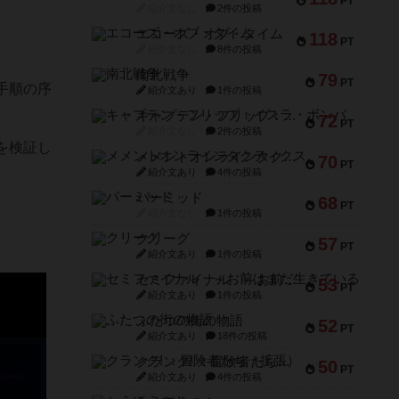
PT
紹介文なし
2件の投稿
エコーズ・オブ・タイム
118
PT
紹介文なし
8件の投稿
南北戦争
79
PT
手順の序
紹介文あり
1件の投稿
キャプテン・フリップ：イスラ・ボンバ
72
PT
紹介文なし
2件の投稿
を検証し
メメントオンラインタクティクス
70
PT
紹介文あり
4件の投稿
パーミッド
68
PT
紹介文なし
1件の投稿
クリーグ
57
PT
紹介文あり
1件の投稿
セミファイナル ～お前はまだ生きている～
53
PT
紹介文あり
1件の投稿
ふたつの街の物語
52
PT
紹介文あり
18件の投稿
クランク! ：冒険者たち（拡張）
50
PT
紹介文あり
4件の投稿