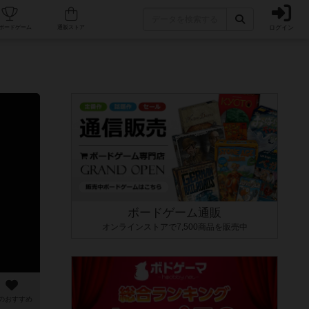
ログイン
カフェ/店舗
人気ボードゲーム
通販ストア
ボードゲーム通販
オンラインストアで7,500商品を販売中
のおすすめ