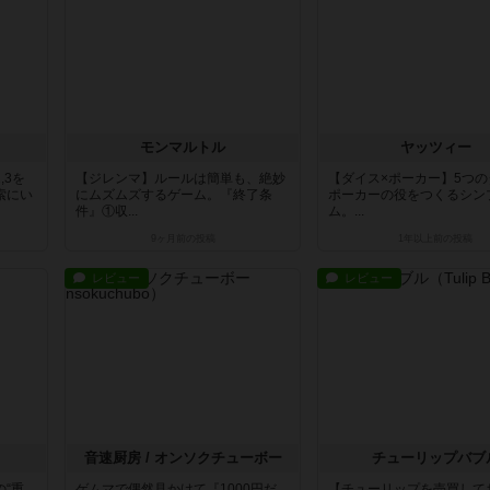
モンマルトル
ヤッツィー
,3を
【ジレンマ】ルールは簡単も、絶妙
【ダイス×ポーカー】5つ
索にい
にムズムズするゲーム。『終了条
ポーカーの役をつくるシン
件』①収...
ム。...
9ヶ月前
の投稿
1年以上前
の投稿
レビュー
レビュー
音速厨房 / オンソクチューボー
チューリップバブ
“重
ゲムマで偶然見かけて『1000円だ
【チューリップを売買して