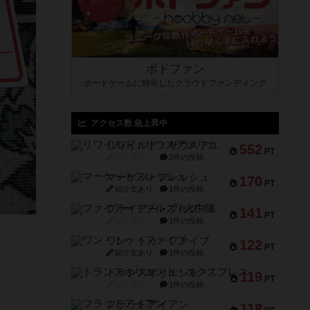
ボドファン
ボードゲームに特化したクラウドファンディング
アクセス数 急上昇中
リワイルド：サウスアメリカ
552
PT
紹介文なし
2件の投稿
マーケットフレッシュ
170
PT
紹介文あり
1件の投稿
ファイアー・ブルズ / 火牛陣
141
PT
紹介文なし
1件の投稿
ワン・トゥ・ファイブ
122
PT
紹介文あり
1件の投稿
トランスオリエント・エクスプレス
119
PT
紹介文なし
1件の投稿
フラットアイアン
118