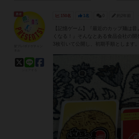
勇者
150名
1名
0
約2年前
【記憶ゲーム】『最近のカップ麺は昔
くなる！』そんなとある食品会社の開
3枚引いて公開し、初期手順とします
皆プレ!ボドゲチャン
ネル
シェアする