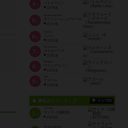
4
バトルライン
位
2379名
Terraforming Mars
5
テラフォーミングマーズ
位
2372名
6 nimmt!
6
ニムト
位
2202名
Carcassonne
7
カルカソンヌ
位
2191名
Wingspan
8
ウイングスパン
位
2150名
Azul
9
アズール
位
1903名
興味ありランキング
トップ50
SCYTHE
1
サイズ -大鎌戦役-
位
2415名
Terraforming Mars