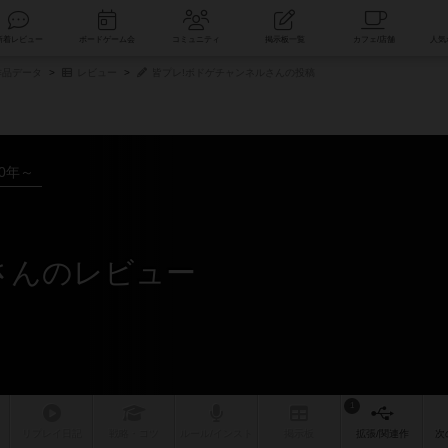
索
新着レビュー
ボードゲーム会
コミュニティ
掲示板一覧
品データ
レビュー
皆プレ!ボドゲチャンネルさんの投稿
20年～
さんのレビュー
1
リプレイ
日記
戦略
・コツ
ルール
/インスト
掲示板
拡張/関連
作
次