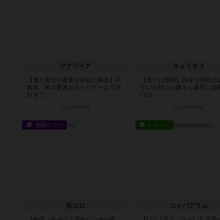
アクワイア
キュリオス
【運と実力の要素が絶妙に融合】不
【焦りは禁物】自身で同色の1
動産、株の要素が入ったゲームで大
引いた時は心躍るも露骨に探
好きで...
けば...
8ヶ月前
の投稿
9ヶ月前
の投稿
戦略やコツ
レビュー
街コロ
コトバグラム
【牧場→チーズ工場のコンボが最
【ひとくちちょうだい】言葉の