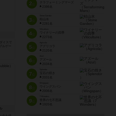
2
テラフォーミングマーズ
位
2396名
Stone Garden
3
枯山水
位
2281名
Viticulture
4
ワイナリーの四季
位
2273名
のダイスで
Agricola
5
アグリコラ
プルゲー
位
2120名
Azul
6
アズール
位
2034名
Splendor
7
宝石の煌き
位
2031名
Wingspan
8
ウイングスパン
位
2006名
7 Wonders
9
世界の七不思議
位
1920名
ル
お金を得