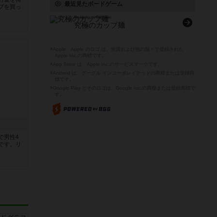
最近見たボードゲーム
プを買っ
Kyukyoku no Cup men
究極のカップ麺
※Apple、Apple のロゴ は、米国および他の国々で登録された
Apple Inc.の商標です。
※App Store は、Apple Inc.のサービスマークです。
※Android は、グーグル インコーポレイテッドの商標または登録商
標です。
※Google Play とそのロゴは、Google Inc.の商標または登録商標で
す。
で男性4
です。リ