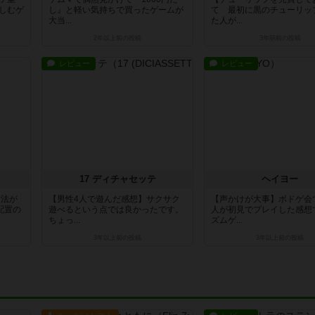
しむゲ
し』と軽い気持ちで買ったゲームが
て 最初に黒のチューリッ
大当...
た人が...
2年以上前
の投稿
3年弱前
の投稿
レビュー
レビュー
17 ディチャセッテ
ヘイヨー
方法が
【男性4人で遊んだ感想】サクサク
【声かけが大事】ボドゲ会
配置の
遊べるという点では良かったです。
人が初見でプレイした感想
ちょっ...
ズムゲ...
3年以上前
の投稿
3年以上前
の投稿