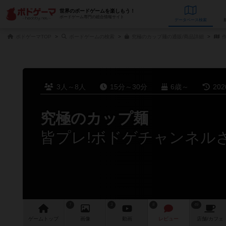
世界のボードゲームを楽しもう！
ボードゲーム専門の総合情報サイト
データベース
検
ボドゲーマTOP
ボードゲームの検索
究極のカップ麺の通販/商品詳細
作
3人～8人
15分～30分
6歳～
20
究極のカップ麺
皆プレ!ボドゲチャンネル
7
3
8
49
ゲーム
トップ
画像
動画
レビュー
店舗/
カフェ