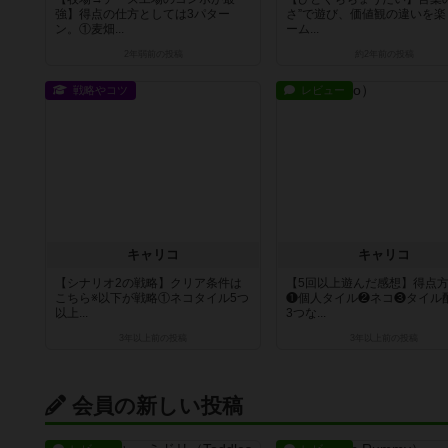
強】得点の仕方としては3パター
さ”で遊び、価値観の違いを楽
ン。①麦畑...
ーム...
2年弱前
の投稿
約2年前
の投稿
戦略やコツ
レビュー
キャリコ
キャリコ
【シナリオ2の戦略】クリア条件は
【5回以上遊んだ感想】得点
こちら※以下が戦略①ネコタイル5つ
❶個人タイル❷ネコ❸タイル
以上...
3つな...
3年以上前
の投稿
3年以上前
の投稿
会員の新しい投稿