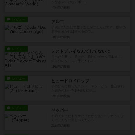
かなきゃいけないボー...
12日前
の投稿
レビュー
アルゴ
子供と2人対戦で遊ぶことがほとんどです。数字の
順番が分かれば遊べるので...
19日前
の投稿
レビュー
テストプレイなんてしてないよ
勝ったら勝ち、負けたら負けのゲーム🤣本当に。
笑自分のターンに手札から1...
19日前
の投稿
レビュー
ヒュードロドロップ
手のひらに握ったコンポーネントから、指定され
た組み合わせを1番最初に落...
19日前
の投稿
レビュー
ペッパー
初めてやったトリテだったかなぁ✨トリテってな
んでこんなに楽しいんだろう...
21日前
の投稿