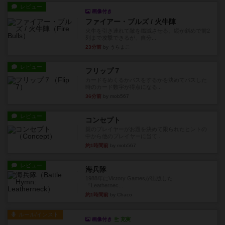
レビュー
画像付き
ファイアー・ブルズ / 火牛陣
火牛を引き連れて敵を殲滅させる。縦か斜めで前2
列まで攻撃できるが、自分...
23分前
by うらまこ
レビュー
フリップ７
カードをめくるかパスをするかを決めてパスした
時のカード数字が得点になる...
36分前
by mob567
レビュー
コンセプト
親のプレイヤーがお題を決めて限られたヒントの
中から他のプレイヤーに当て...
約1時間前
by mob567
レビュー
海兵隊
1988年にVictory Gamesが出版した
『Leathernec...
約1時間前
by Chaco
ルール/インスト
画像付き
充実