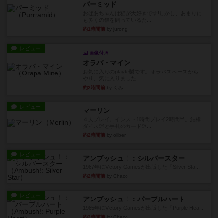
パーミッド
おばあちゃんは猫が大好きです!しかし、あまりに
も多くの猫を飼っているた...
約1時間前
by jurong
レビュー
画像付き
オラパ・マイン
お気に入りのplayte製です。オラパスペースから
やり、気に入りました...
約2時間前
by くみ
レビュー
マーリン
４人プレイ。インスト1時間プレイ2時間半。結構
ダイス運と手札のカード運...
約2時間前
by oliber
レビュー
アンブッシュ！：シルバースター
1987年にVictory Gamesが出版した『Silver Sta...
約2時間前
by Chaco
レビュー
アンブッシュ！：パープルハート
1985年にVictory Gamesが出版した『Purple Hea...
約2時間前
by Chaco