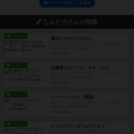
クラスク4のトップに戻る
しんたろさんの投稿
レビュー
魔法にかかったみたい
バッティング＆トリックテイキングのようなゲー
ム。自分の手札を5枚選んで...
11日前
の投稿
レビュー
白鷺城 / ホワイト・キャッスル
ダイスを使ったワーカープレイスメントゲーム✨
自ターンでダイスを１個選ん...
11日前
の投稿
レビュー
レーベンヘルツ（新版）
初めてプレイしました。陣取りということで領土
を拡大して、騎士を増やして...
11日前
の投稿
レビュー
イッツアワンダフルワールド
またの名をこのスバ‼️(この素晴らしい世界)やっと