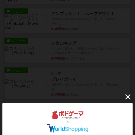
レビュー
アンブッシュ！：ムーブアウト！
1984年にVictory Gamesが出版した『Move
Out！』...
約3時間前
by Chaco
レビュー
スカルキング
とにかく楽しい！最高のゲームではと思います。
ルールは多少ゲーム慣れした...
約3時間前
by ジェイとと
レビュー
充実
プレイボーイ
1986年にVictory Gamesが出版した『Playboy』
は、...
約3時間前
by Chaco