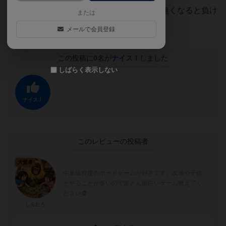
失点するとライフが減って行き、ライフが無くなると負け
または
です🦍
メールで会員登録
この投稿に
0
名が
ナイス！
しました
しばらく表示しない
ナイス！
このレビューの投稿者
大賢者
中量級程度のボードゲームが好きです。友達や子供
とやることが多いので皆さん面白いゲーム教えてく
ださい🦍
しんたろ