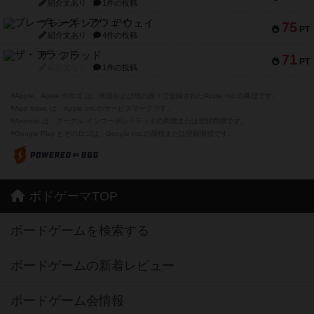
紹介文あり
1件の投稿
ブレーキング・アウェイ
75
PT
紹介文あり
4件の投稿
ザ・フラッド
71
PT
紹介文なし
1件の投稿
※Apple、Apple のロゴ は、米国および他の国々で登録されたApple Inc.の商標です。
※App Store は、Apple Inc.のサービスマークです。
※Android は、グーグル インコーポレイテッドの商標または登録商標です。
※Google Play とそのロゴは、Google Inc.の商標または登録商標です。
ボドゲーマTOP
ボードゲームを検索する
ボードゲームの新着レビュー
ボードゲーム会情報