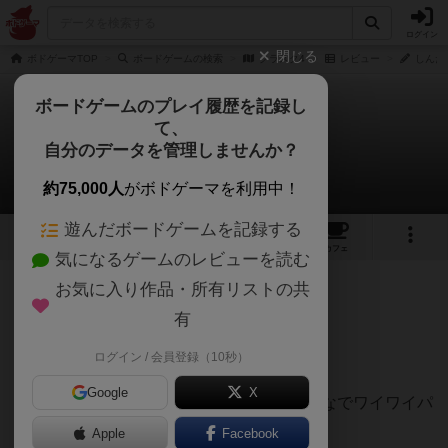
ログイン
閉じる
ボドゲーマTOP
ボードゲームの検索
クラスク4
レビュー
しんた
ボードゲームのプレイ履歴を記録し
て、
クラスク4
自分のデータを管理しませんか？
しんたろさんのレビュー
約75,000人
がボドゲーマを利用中！
遊んだボードゲームを記録する
1
6
46
トップ
画像
動画
レビュー
カフェ
気になるゲームのレビューを読む
お気に入り作品・所有リストの共
68名
0名
0
約2ヶ月前
有
ログイン / 会員登録（10秒）
あのクラスクの4人対戦ゲーム。
Google
X
2人用を対戦ゲームとすると、4人用は皆んなでワイワイパ
ーティーゲームです。
Apple
Facebook