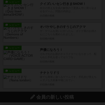
レビュー
クイズいいセン行きまSHOW！
自分の答えを全員の解答の丁度真ん中に滑り込ま
せるゲーム。問題の内容は、...
21日前
の投稿
レビュー
オバケやしきのすうじのアクマ
ザ・ゲームを買いに行ったら、ボドゲ屋のお姉さ
んにこちらを薦められました...
22日前
の投稿
レビュー
声優になろう！
それぞれのお題のキャラクターになりきって、配
られた手札を使ってセリフを...
22日前
の投稿
レビュー
ナナトリドリ
誰でも簡単に遊べるゲームです。手札並び替えち
ゃダメな大富豪🦅場に出てい...
23日前
の投稿
会員の新しい投稿