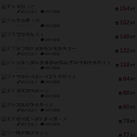
ギョッと
154
PT
紹介文あり
1件の投稿
クルティボ
152
PT
紹介文なし
1件の投稿
ブラヴェスト
140
PT
紹介文なし
1件の投稿
ドブル：ポケットモンスター
122
PT
紹介文あり
4件の投稿
ジャンヌ・ダルク-オルレアン ドロー＆ライト
118
PT
紹介文なし
5件の投稿
ファースト・イン・フライト
94
PT
紹介文あり
3件の投稿
ダイススローン
88
PT
紹介文なし
1件の投稿
ガルフストライク
80
PT
紹介文あり
1件の投稿
モズビ－ズ・レイダ－ズ
79
PT
紹介文あり
1件の投稿
リー対グラント
77
PT