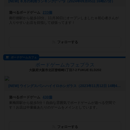
[NEW] ８月の利用ランキング(^▽^)/（2024年09月05日 16時27分）
遊べるボードゲーム
233個
南行徳駅から徒歩10分。11月30日にオープンしました☺️初心者さんが
入りやすいお店を目指して頑張ってます！
フォローする
ボードゲームカフェ
ボードゲームカフェプラス
大阪府大阪市北区曽根崎1丁目7-2 FUKUE ELD202
[NEW] ウイングスパン-ハイイロホシガラス（2023年11月12日 14時46分）
遊べるボードゲーム
430個
東梅田駅から徒歩5分！自由な雰囲気でボードゲームが遊べる空間で
す！お店は中量級あたりのゲームをメインとしています。
フォローする