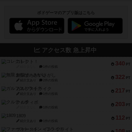
ボドゲーマのアプリ版はこちら
アクセス数 急上昇中
コレクト！
340
PT
紹介文なし
1件の投稿
無限まちがいさがし
322
PT
紹介文あり
2件の投稿
ガルフストライク
217
PT
紹介文あり
1件の投稿
クルティボ
203
PT
紹介文なし
1件の投稿
1809
112
PT
紹介文あり
1件の投稿
ファースト・イン・フライト
108