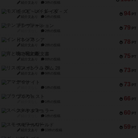
PT
紹介文あり
3件の投稿
モズビ－ズ・レイダ－ズ
94
PT
紹介文あり
1件の投稿
テンプテーション
79
PT
紹介文なし
2件の投稿
インドネシア
78
PT
紹介文あり
2件の投稿
宵と暁の呪文書
75
PT
紹介文あり
8件の投稿
リスボン・トラム 28
73
PT
紹介文あり
9件の投稿
アマナイト
73
PT
紹介文なし
1件の投稿
ブラヴェスト
66
PT
紹介文なし
1件の投稿
スペクタキュラー
60
PT
紹介文なし
1件の投稿
スモールワールド
59
PT
紹介文あり
13件の投稿