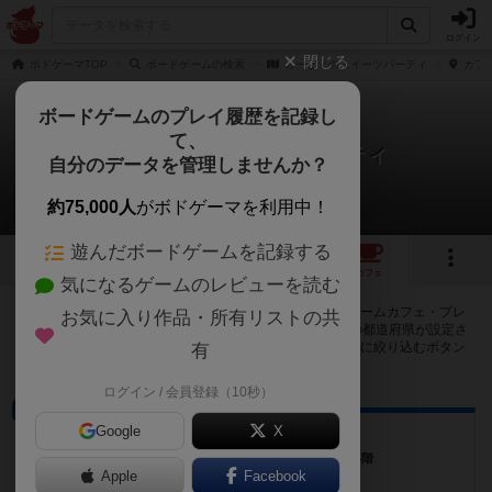
ログイン
閉じる
ボドゲーマTOP
ボードゲームの検索
カービィのスイーツパーティ
カフェ
ボードゲームのプレイ履歴を記録し
て、
カービィのスイーツパーティ
自分のデータを管理しませんか？
14店のカフェ/スペースが提供中
約75,000人
がボドゲーマを利用中！
遊んだボードゲームを記録する
2
5
14
トップ
画像
動画
レビュー
カフェ
気になるゲームのレビューを読む
カービィのスイーツパーティで遊ぶことができるボードゲームカフェ・プレ
お気に入り作品・所有リストの共
イスペースが14店登録されています。公開プロフィールの都道府県が設定さ
れたアカウントでログインすると、同じ都道府県内の店舗に絞り込むボタン
有
が表示されます。
ログイン / 会員登録（10秒）
プレイスペース
Google
X
アソベル
東京都新宿区四谷３丁目７ 四谷三丁目ビル 4階
Apple
Facebook