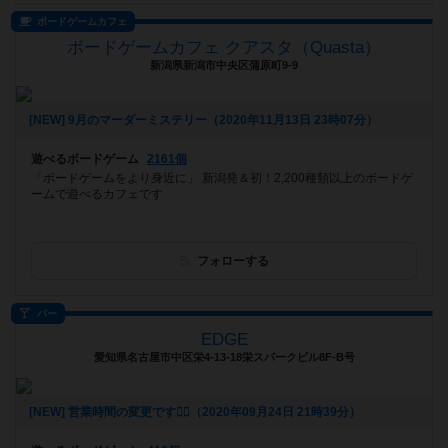
ボードゲームカフェ
ボードゲームカフェ クアスタ（Quasta）
新潟県新潟市中央区蒲原町9-9
[NEW] 9月のマーダーミステリー（2020年11月13日 23時07分）
遊べるボードゲーム
2161個
「ボードゲームをより身近に」 新潟発＆初！2,200種類以上のボードゲ
ームで遊べるカフェです
フォローする
バー
EDGE
愛知県名古屋市中区栄4-13-18栄スパークビル8F-B号
[NEW] 営業時間の変更です🙇‍♂️（2020年09月24日 21時39分）