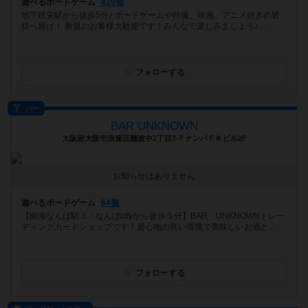
遊べるボードゲーム
410個
地下鉄栄駅から徒歩5分♪ ボードゲームや特撮、映画、アニメ好きの皆
様へ届け！ 新規のお客様大歓迎です！みんなで楽しみましょう♪ ...
フォローする
バー
BAR UNKNOWN
大阪府大阪市浪速区難波中2丁目7-7 ナンバＦＫビル2F
お知らせはありません
遊べるボードゲーム
64個
【南海なんば駅３・なんばcityから徒歩３分】BAR UNKNOWNトレー
ディングカードショップです！居心地の良い環境で美味しいお酒と...
フォローする