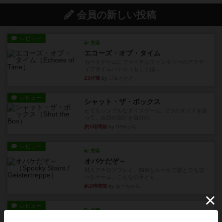
会員の新しい投稿
レビュー
充実
エコーズ・オブ・タイム
カードゲームにファイナルファンタジーのアクテ
ィブタイムバトル（もしくは...
23分前
by ジェイとと
レビュー
シャット・ザ・ボックス
とてもシンプルなダイスゲーム。2つのダイスを振
って、出目の合計を自分の...
約1時間前
by OSAっち
レビュー
充実
オバケだぞ～
対人アナログプレイ。簡単なルールで誰とでも遊
べるゲーム。こんなの子ども...
約2時間前
by おーちゃん
レビュー
充実
南北戦争