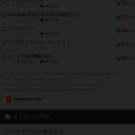
ギャンブラー
58
PT
紹介文なし
2件の投稿
Bitter End ブタペスト救出作戦
52
PT
紹介文なし
1件の投稿
ラピード
46
PT
紹介文なし
1件の投稿
ザ・フラッフィー・ライト
44
PT
紹介文なし
0件の投稿
ふたつの城の物語
39
PT
紹介文あり
6件の投稿
※Apple、Apple のロゴ は、米国および他の国々で登録されたApple Inc.の商標です。
※App Store は、Apple Inc.のサービスマークです。
※Android は、グーグル インコーポレイテッドの商標または登録商標です。
※Google Play とそのロゴは、Google Inc.の商標または登録商標です。
ボドゲーマTOP
ボードゲームを検索する