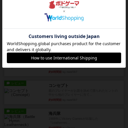
1983年にVictory Gamesが出版した『The Civil ...
約6時間前
by Chaco
レビュー
画像付き
ファイアー・ブルズ / 火牛陣
火牛を引き連れて敵を殲滅させる。縦か斜めで前2
列まで攻撃できるが、自分...
約8時間前
by うらまこ
レビュー
フリップ７
カードをめくるかパスをするかを決めてパスした
時のカード数字が得点になる...
約8時間前
by mob567
レビュー
コンセプト
親のプレイヤーがお題を決めて限られたヒントの
中から他のプレイヤーに当て...
約8時間前
by mob567
レビュー
海兵隊
1988年にVictory Gamesが出版した
『Leathernec...
約8時間前
by Chaco