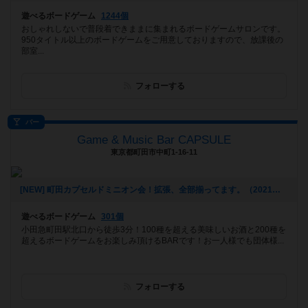
遊べるボードゲーム
1244個
おしゃれしないで普段着できままに集まれるボードゲームサロンです。
950タイトル以上のボードゲームをご用意しておりますので、放課後の
部室...
フォローする
バー
Game & Music Bar CAPSULE
東京都町田市中町1-16-11
[NEW] 町田カプセルドミニオン会！拡張、全部揃ってます。（2021年12月03日 12時35分）
遊べるボードゲーム
301個
小田急町田駅北口から徒歩3分！100種を超える美味しいお酒と200種を
超えるボードゲームをお楽しみ頂けるBARです！お一人様でも団体様...
フォローする