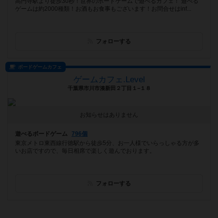
高円寺駅より徒歩30秒！世界のボードゲームで遊べるカフェ！ 遊べる
ゲームは約2000種類！お酒もお食事もございます！お問合せはinf...
フォローする
ボードゲームカフェ
ゲームカフェ.Level
千葉県市川市湊新田２丁目１−１８
お知らせはありません
遊べるボードゲーム
796個
東京メトロ東西線行徳駅から徒歩5分、お一人様でいらっしゃる方が多
いお店ですので、毎日相席で楽しく遊んでおります。
フォローする