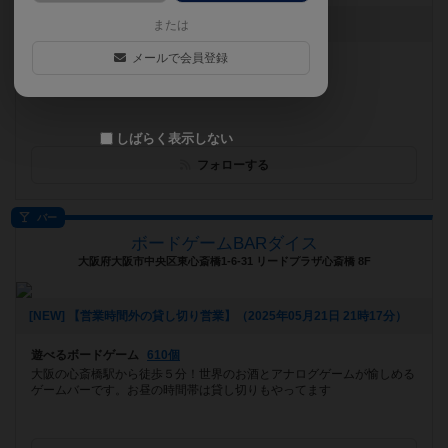
お知らせはありません
または
メールで会員登録
遊べるボードゲーム
316個
四谷三丁目駅から徒歩１分！録画機材が充実
しばらく表示しない
フォローする
バー
ボードゲームBARダイス
大阪府大阪市中央区東心斎橋1-6-31 リードプラザ心斎橋 8F
[NEW] 【営業時間外の貸し切り営業】（2025年05月21日 21時17分）
遊べるボードゲーム
610個
大阪の心斎橋駅から徒歩５分！世界のお酒とアナログゲームが愉しめる
ゲームバーです。お昼の時間帯は貸し切りもやってます