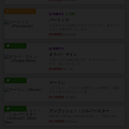
ルール/インスト
画像付き
充実
パーミッド
おばあちゃんは猫が大好きです!しかし、あまりに
も多くの猫を飼っているた...
約8時間前
by jurong
レビュー
画像付き
オラパ・マイン
お気に入りのplayte製です。オラパスペースから
やり、気に入りました...
約9時間前
by くみ
レビュー
マーリン
４人プレイ。インスト1時間プレイ2時間半。結構
ダイス運と手札のカード運...
約10時間前
by oliber
レビュー
アンブッシュ！：シルバースター
1987年にVictory Gamesが出版した『Silver Sta...
約10時間前
by Chaco