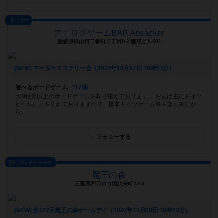
バー
アナログゲームBAR Absacker
愛媛県松山市二番町２丁目9-2 森恵ビル601
[NEW] マーダーミステリー会（2023年10月27日 19時53分）
遊べるボードゲーム
717個
500種類以上のボードゲームを取り揃えております。 お酒は主にドイツ
ビールに力を入れておりますので、是非ドイツゲーム等を楽しみなが
ら...
フォローする
プレイスペース
魔王の森
三重県四日市市諏訪栄町22-3
[NEW] 第122回魔王の森ゲームデイ（2022年11月08日 10時23分）