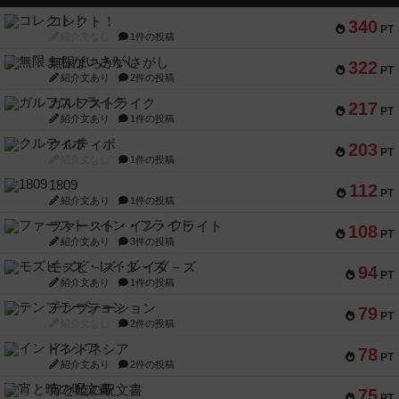
コレクト！
340
PT
紹介文なし
1件の投稿
無限まちがいさがし
322
PT
紹介文あり
2件の投稿
ガルフストライク
217
PT
紹介文あり
1件の投稿
クルティボ
203
PT
紹介文なし
1件の投稿
1809
112
PT
紹介文あり
1件の投稿
ファースト・イン・フライト
108
PT
紹介文あり
3件の投稿
モズビ－ズ・レイダ－ズ
94
PT
紹介文あり
1件の投稿
テンプテーション
79
PT
紹介文なし
2件の投稿
インドネシア
78
PT
紹介文あり
2件の投稿
宵と暁の呪文書
75
PT