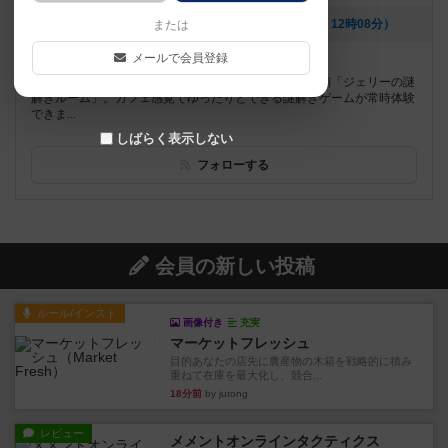
[NEW] ジェリーのクイズパーティー（2024年04月16日 12時08分）
または
メールで会員登録
遊べるボードゲーム
368個
謎解きを気軽に楽しんでもらうための常設型謎解き店舗「ジェリーの謎
解きルーム」。カフェ感覚でゆったりとできる謎解きゲームが常時体験
できま...
しばらく表示しない
フォローする
会員の新しい投稿
ルール/インスト
画像付き
充実
マーケットフレッシュ
目的あなたの店先に農産物の木箱を戦略的に積み
重ねて在庫を最大化し、競合...
18分前
by jurong
レビュー
メメントオンラインタクティクス