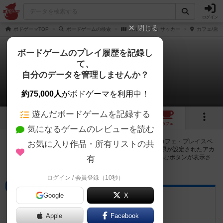
ログイン
閉じる
ボドゲーマTOP
ボードゲームの検索
カルタッチョ サッカー
カフェ/店
ボードゲームのプレイ履歴を記録し
て、
カルタッチョ サッカー
自分のデータを管理しませんか？
1店のカフェ/スペースが提供中
約75,000人
がボドゲーマを利用中！
遊んだボードゲームを記録する
1
1
トップ
画像
動画
レビュー
カフェ
気になるゲームのレビューを読む
カルタッチョ サッカーで遊ぶことができるボードゲームカフェ・プレイスペ
お気に入り作品・所有リストの共
ースが1店登録されています。公開プロフィールの都道府県が設定されたアカ
ウントでログインすると、同じ都道府県内の店舗に絞り込むボタンが表示さ
有
れます。
ログイン / 会員登録（10秒）
ボードゲームカフェ
Google
X
ジェリーの謎解きルーム
静岡県静岡市駿河区馬渕2丁目2−10
Apple
Facebook