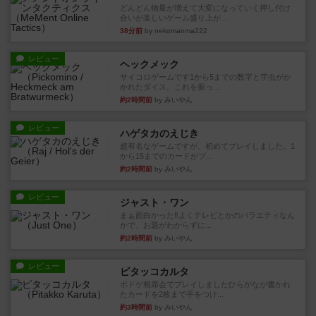
どんどん物量が増えて大変になっていく押し付け
合いが楽しいゲーム盛り上が...
38分前
by nekomanma222
レビュー
ヘックメック
サイコロゲームです1から5までの数字と芋虫がか
かれたダイス。これを振っ...
約2時間前
by みいやん
レビュー
ハゲタカのえじき
超有名なゲームですが、初めてプレイしました。1
から15までのカードがプ...
約2時間前
by みいやん
レビュー
ジャスト・ワン
まぁ面白かった‼️よくテレビとかのバラエティなん
かで、お題がわからずに...
約2時間前
by みいやん
レビュー
ピタッコカルタ
ボドゲ相席会でプレイしましたひらがなが書かれ
たカードを2枚まで手をつけ...
約3時間前
by みいやん