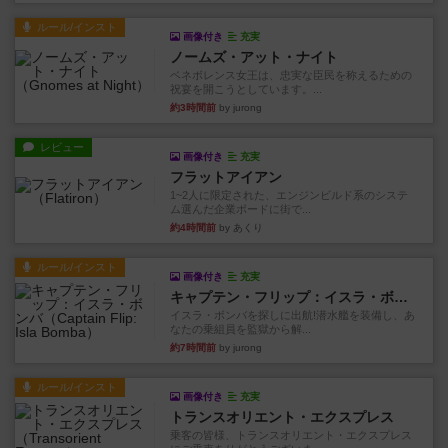
ルール/インスト
画像付き
充実
ノームズ・アット・ナイト
ベネボレンス女王は、忠実な臣民を称えるための
祝宴を開こうとしています。...
約3時間前
by jurong
レビュー
画像付き
充実
フラットアイアン
1~2人に限定された、エンジンビルド系のシステ
ム選んだ企業ボードに街で...
約4時間前
by あくり
ルール/インスト
画像付き
充実
キャプテン・フリップ：イスラ・ボンバ
イスラ・ボンバを探しに出航!潜水艦を装備し、あ
なたの乗組員を監獄から解...
約7時間前
by jurong
ルール/インスト
画像付き
充実
トランスオリエント・エクスプレス
乗客の皆様、トランスオリエント・エクスプレス