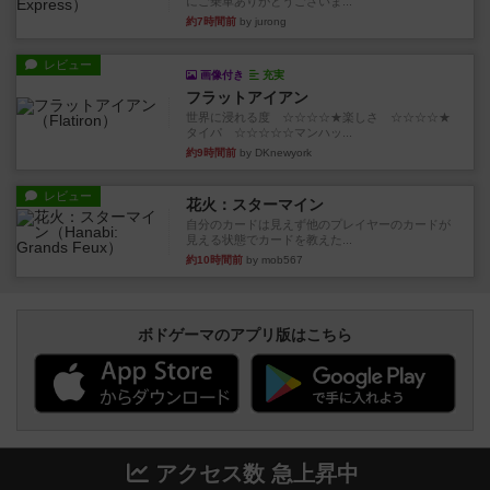
にご乗車ありがとうございま...
約7時間前
by jurong
レビュー
画像付き
充実
フラットアイアン
世界に浸れる度 ☆☆☆☆★楽しさ ☆☆☆☆★
タイパ ☆☆☆☆☆マンハッ...
約9時間前
by DKnewyork
レビュー
花火：スターマイン
自分のカードは見えず他のプレイヤーのカードが
見える状態でカードを教えた...
約10時間前
by mob567
ボドゲーマのアプリ版はこちら
アクセス数 急上昇中