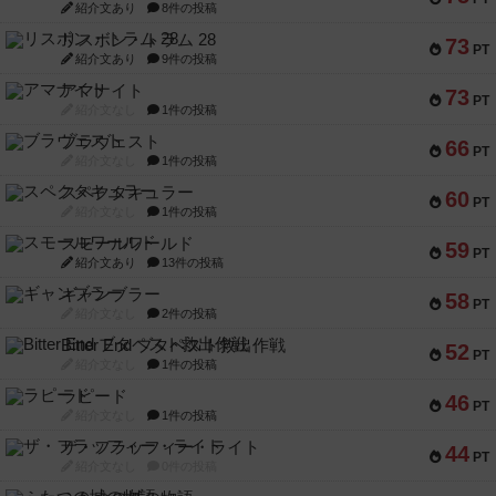
紹介文あり
8件の投稿
リスボン・トラム 28
73
PT
紹介文あり
9件の投稿
アマナイト
73
PT
紹介文なし
1件の投稿
ブラヴェスト
66
PT
紹介文なし
1件の投稿
スペクタキュラー
60
PT
紹介文なし
1件の投稿
スモールワールド
59
PT
紹介文あり
13件の投稿
ギャンブラー
58
PT
紹介文なし
2件の投稿
Bitter End ブタペスト救出作戦
52
PT
紹介文なし
1件の投稿
ラピード
46
PT
紹介文なし
1件の投稿
ザ・フラッフィー・ライト
44
PT
紹介文なし
0件の投稿