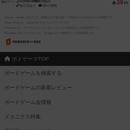
ふたつの城の物語
39
PT
紹介文あり
6件の投稿
※Apple、Apple のロゴ は、米国および他の国々で登録されたApple Inc.の商標です。
※App Store は、Apple Inc.のサービスマークです。
※Android は、グーグル インコーポレイテッドの商標または登録商標です。
※Google Play とそのロゴは、Google Inc.の商標または登録商標です。
ボドゲーマTOP
ボードゲームを検索する
ボードゲームの新着レビュー
ボードゲーム会情報
メカニクス特集